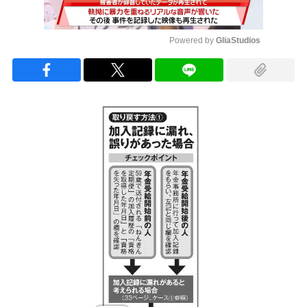
Powered by 
GliaStudios
Mute