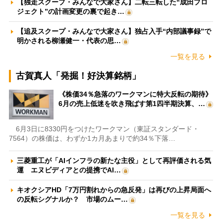
【独走スクープ・みんなで大家さん】二転三転した“成田プロ
ジェクト”の計画変更の裏で起き…
【追及スクープ・みんなで大家さん】独占入手“内部議事録”で
明かされる柳瀬健一・代表の思…
一覧を見る
古賀真人「発掘！好決算銘柄」
《株価34％急落のワークマンに特大反転の期待》
6月の売上低迷を吹き飛ばす第1四半期決算、…
6月3日に8330円をつけたワークマン（東証スタンダード・
7564）の株価は、わずか1カ月あまりで約34％下落…
三菱重工が「AIインフラの新たな主役」として再評価される気
運 エヌビディアとの提携でAI…
キオクシアHD「7万円割れからの急反発」は再びの上昇局面へ
の反転シグナルか？ 市場のムー…
一覧を見る