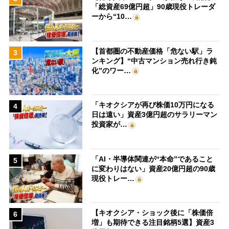
「総資産69億円超」90歳現役トレーダ
ーから“10…
【首都圏の不動産価格「危ない駅」ラ
3
ンキング】“中古マンション売れ行き鈍
化”のワー…
「キオクシアが再び株価10万円になる
4
日は遠い」資産3億円超のサラリーマン
投資家が…
「AI・半導体関連が“本命”であること
5
に変わりはない」資産20億円超の90歳
現役トレー…
【キオクシア・ショック後に「株価倍
6
増」も期待できる注目銘柄5選】資産3