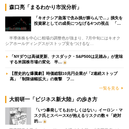
森口亮「まるわかり市況分析」
「キオクシア急落で含み損が膨らんで…」損失を
投資家としての成長につなげる4つの視点 「…
半導体株を中心に相場の調整色が強まり、7月中旬にはキオク
シアホールディングスがストップ安をつけるな…
「NYダウは高値更新、ナスダック・S&P500は足踏み」が意味
する米国株市場の変化 半…
【歴史的な爆騰劇】時価総額10兆円企業が「2連続ストップ
高」「制限値幅拡大」の衝撃 フ…
一覧を見る
大前研一「ビジネス新大陸」の歩き方
「いつ暴発してもおかしくはない」イーロン・マ
スク氏とスペースXが抱えるリスクの数々「絶対
的…