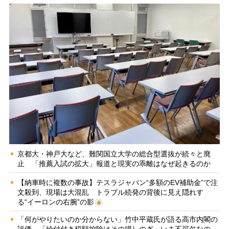
京都大・神戸大など、難関国立大学の総合型選抜が続々と廃
止 「推薦入試の拡大」報道と現実の乖離はなぜ起きるのか
【納車時に複数の事故】テスラジャパン“多額のEV補助金”で注
文殺到、現場は大混乱 トラブル続発の背後に見え隠れす
る“イーロンの右腕”の影
「何がやりたいのか分からない」竹中平蔵氏が語る高市内閣の
評価 「給付付き税額控除はその場しのぎ」いま不可欠なの