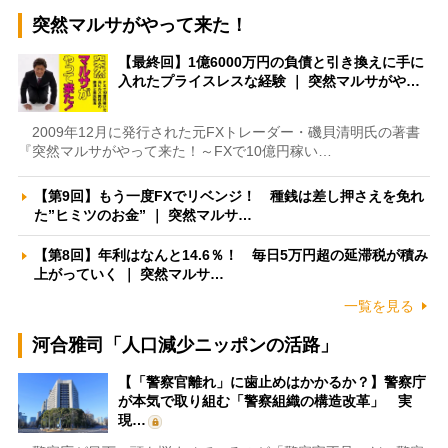
突然マルサがやって来た！
【最終回】1億6000万円の負債と引き換えに手に
入れたプライスレスな経験 ｜ 突然マルサがや…
2009年12月に発行された元FXトレーダー・磯貝清明氏の著書
『突然マルサがやって来た！～FXで10億円稼い…
【第9回】もう一度FXでリベンジ！ 種銭は差し押さえを免れ
た”ヒミツのお金” ｜ 突然マルサ…
【第8回】年利はなんと14.6％！ 毎日5万円超の延滞税が積み
上がっていく ｜ 突然マルサ…
一覧を見る
河合雅司「人口減少ニッポンの活路」
【「警察官離れ」に歯止めはかかるか？】警察庁
が本気で取り組む「警察組織の構造改革」 実
現…