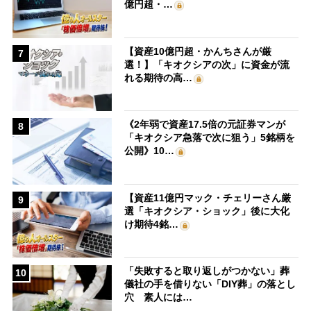
億円超・…
【資産10億円超・かんちさんが厳
7
選！】「キオクシアの次」に資金が流
れる期待の高…
《2年弱で資産17.5倍の元証券マンが
8
「キオクシア急落で次に狙う」5銘柄を
公開》10…
【資産11億円マック・チェリーさん厳
9
選「キオクシア・ショック」後に大化
け期待4銘…
「失敗すると取り返しがつかない」葬
10
儀社の手を借りない「DIY葬」の落とし
穴 素人には…