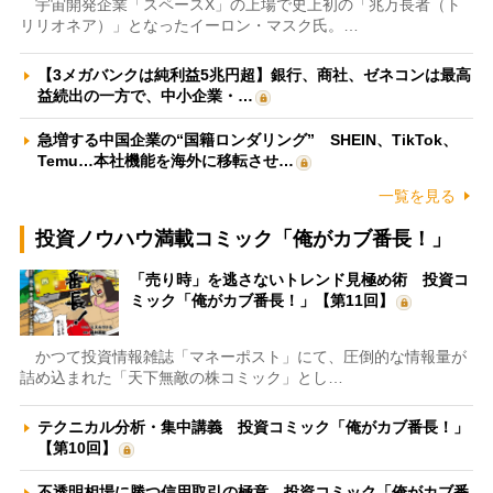
宇宙開発企業「スペースX」の上場で史上初の「兆万長者（ト
リリオネア）」となったイーロン・マスク氏。…
【3メガバンクは純利益5兆円超】銀行、商社、ゼネコンは最高
益続出の一方で、中小企業・…
急増する中国企業の“国籍ロンダリング” SHEIN、TikTok、
Temu…本社機能を海外に移転させ…
一覧を見る
投資ノウハウ満載コミック「俺がカブ番長！」
「売り時」を逃さないトレンド見極め術 投資コ
ミック「俺がカブ番長！」【第11回】
かつて投資情報雑誌「マネーポスト」にて、圧倒的な情報量が
詰め込まれた「天下無敵の株コミック」とし…
テクニカル分析・集中講義 投資コミック「俺がカブ番長！」
【第10回】
不透明相場に勝つ信用取引の極意 投資コミック「俺がカブ番