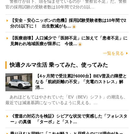
警察庁が目下、頭を悩ませているのが「警察官不足」だ。警察
官の採用試験の受験者数は10年間で2分の1以…
【安全・安心ニッポンの危機】採用試験受験者数は10年間で2
分の1以下に！ 出生数減がも…
【医療崩壊】人口減少で「医師不足」に加えて「患者不足」に
見舞われ地域医療が限界に 今後…
一覧を見る
快適クルマ生活 乗ってみた、使ってみた
【4ヶ月間で受注累計6000台】BEV普及の障壁と
なる「航続距離の不安」「充電のストレス」解
消…
あれほどもてはやされていた「EV（BEV）シフト」の潮流も、
最近では減速基調になっているように見える。…
《雪道の対応力を検証》シビアな状況で実感した「フォレスタ
ー」の真価 「ターボ」と「スト…
乗り込むと同時に「これが軽？」と戸惑うのには理由があっ