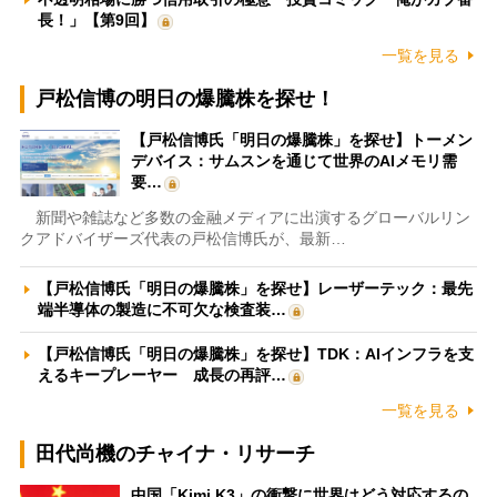
長！」【第9回】
一覧を見る
戸松信博の明日の爆騰株を探せ！
【戸松信博氏「明日の爆騰株」を探せ】トーメン
デバイス：サムスンを通じて世界のAIメモリ需
要…
新聞や雑誌など多数の金融メディアに出演するグローバルリン
クアドバイザーズ代表の戸松信博氏が、最新…
【戸松信博氏「明日の爆騰株」を探せ】レーザーテック：最先
端半導体の製造に不可欠な検査装…
【戸松信博氏「明日の爆騰株」を探せ】TDK：AIインフラを支
えるキープレーヤー 成長の再評…
一覧を見る
田代尚機のチャイナ・リサーチ
中国「Kimi K3」の衝撃に世界はどう対応するの