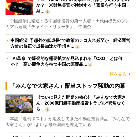
か？ 米財務長官が検討する「蒸留を行う中国
AI…
中国経済に精通する中国株投資の第一人者・田代尚機氏のプレ
ミアム連載「チャイナ・リサーチ」。中国企…
中国経済“予想外の低成長”で政策のテコ入れ必至か 経済運営
方針の修正で成長加速が予想さ…
“AI革命”で爆発的な需要拡大が見込まれる「CXO」とは何
か？ 高い競争力を持つ中国の医薬品…
一覧を見る
「みんなで大家さん」配当ストップ騒動の内幕
《ついに見えた問題の核心》「みんなで大家さ
ん」2000億円超不動産投資トラブル“異常なく
ら…
本誌『週刊ポスト』が追及してきた不動産投資商品「みんなで
大家さん」がいよいよ最終局面を迎えている…