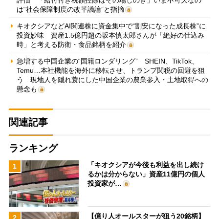
は“社会保障制度の改革議論”と指摘
キオクシアなどAI関連株に資金集中で“割安になった成長株”に
投資妙味 資産1.5億円超の坂本慎太郎さんが「絶好の仕込み
時」と考える防衛・食品銘柄を紹介
急増する中国企業の“国籍ロンダリング” SHEIN、TikTok、
Temu…本社機能を海外に移転させ、トランプ関税の回避を狙
う 現地人を隠れ蓑にした中国企業の農業参入・土地取得への
懸念も
関連記事
ランキング
「キオクシアが今後も利益を出し続け
1
るかは分からない」資産11億円の個人
投資家が…
【億り人オールスターが狙う20銘柄】
2