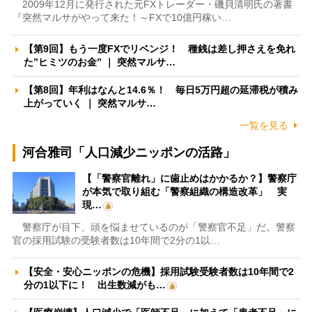
2009年12月に発行された元FXトレーダー・磯貝清明氏の著書
『突然マルサがやって来た！～FXで10億円稼い…
【第9回】もう一度FXでリベンジ！ 種銭は差し押さえを免れ
た”ヒミツのお金” ｜ 突然マルサ…
【第8回】年利はなんと14.6％！ 毎日5万円超の延滞税が積み
上がっていく ｜ 突然マルサ…
一覧を見る
河合雅司「人口減少ニッポンの活路」
【「警察官離れ」に歯止めはかかるか？】警察庁
が本気で取り組む「警察組織の構造改革」 実
現…
警察庁が目下、頭を悩ませているのが「警察官不足」だ。警察
官の採用試験の受験者数は10年間で2分の1以…
【安全・安心ニッポンの危機】採用試験受験者数は10年間で2
分の1以下に！ 出生数減がも…