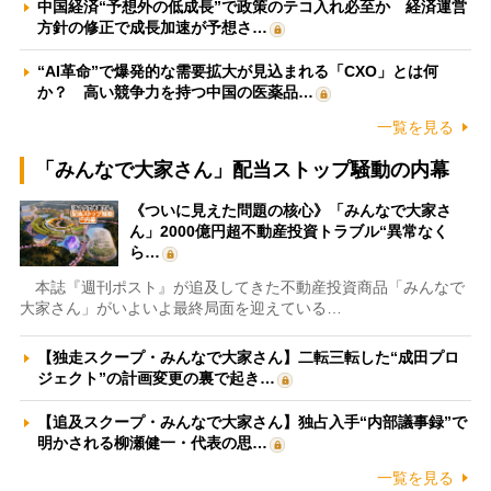
中国経済“予想外の低成長”で政策のテコ入れ必至か 経済運営
方針の修正で成長加速が予想さ…
“AI革命”で爆発的な需要拡大が見込まれる「CXO」とは何
か？ 高い競争力を持つ中国の医薬品…
一覧を見る
「みんなで大家さん」配当ストップ騒動の内幕
《ついに見えた問題の核心》「みんなで大家さ
ん」2000億円超不動産投資トラブル“異常なく
ら…
本誌『週刊ポスト』が追及してきた不動産投資商品「みんなで
大家さん」がいよいよ最終局面を迎えている…
【独走スクープ・みんなで大家さん】二転三転した“成田プロ
ジェクト”の計画変更の裏で起き…
【追及スクープ・みんなで大家さん】独占入手“内部議事録”で
明かされる柳瀬健一・代表の思…
一覧を見る