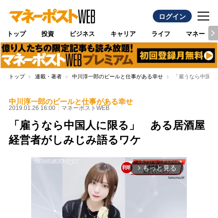
ログイン
トップ
投資
ビジネス
キャリア
ライフ
マネー
トップ
連載・著者
中川淳一郎のビールと仕事がある幸せ
「雇うなら中国人
中川淳一郎のビールと仕事がある幸せ
2019.01.26 16:00
マネーポストWEB
「雇うなら中国人に限る」 ある居酒屋
経営者がしみじみ語るワケ
もっと見る
arrow_forward_ios