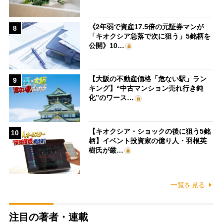
《2年弱で資産17.5倍の元証券マンが
8
「キオクシア急落で次に狙う」5銘柄を
公開》10…
【大阪の不動産価格「危ない駅」ラン
9
キング】“中古マンション売れ行き鈍
化”のワース…
【キオクシア・ショックの後に狙う5銘
10
柄】イベント投資家の億り人・羽根英
樹氏が厳…
一覧を見る
注目の著者・連載