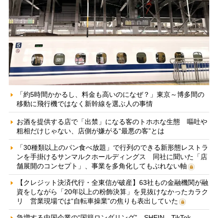
「約5時間かかるし、料金も高いのになぜ？」東京～博多間の
移動に飛行機ではなく新幹線を選ぶ人の事情
お酒を提供する店で「出禁」になる客のトホホな生態 嘔吐や
粗相だけじゃない、店側が嫌がる“最悪の客”とは
「30種類以上のパン食べ放題」で行列のできる新形態レストラ
ンを手掛けるサンマルクホールディングス 同社に聞いた「店
舗展開のコンセプト」、事業を多角化してもぶれない軸
【クレジット決済代行・全東信が破産】63社もの金融機関が融
資をしながら「20年以上の粉飾決算」を見抜けなかったカラク
リ 営業現場では“自転車操業”の焦りも表出していた
急増する中国企業の“国籍ロンダリング” SHEIN、TikTok、