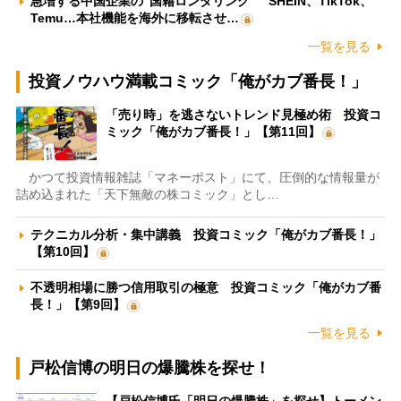
急増する中国企業の“国籍ロンダリング” SHEIN、TikTok、
Temu…本社機能を海外に移転させ…
一覧を見る
投資ノウハウ満載コミック「俺がカブ番長！」
「売り時」を逃さないトレンド見極め術 投資コ
ミック「俺がカブ番長！」【第11回】
かつて投資情報雑誌「マネーポスト」にて、圧倒的な情報量が
詰め込まれた「天下無敵の株コミック」とし…
テクニカル分析・集中講義 投資コミック「俺がカブ番長！」
【第10回】
不透明相場に勝つ信用取引の極意 投資コミック「俺がカブ番
長！」【第9回】
一覧を見る
戸松信博の明日の爆騰株を探せ！