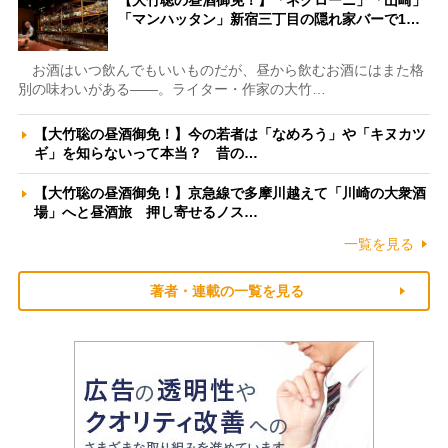
【大竹聡の昼酒御免！】「ネグローニ」「山崎」
「マンハッタン」新宿三丁目の隠れ家バーで1…
お酒はいつ飲んでもいいものだが、昼から飲むお酒にはまた格
別の味わいがある――。ライター・作家の大竹…
【大竹聡の昼酒御免！】今の若者は「なめろう」や「キヌカツ
ギ」を知らないって本当？ 昔の…
【大竹聡の昼酒御免！】京急線で多摩川越えて「川崎の大衆酒
場」へと昼酒旅 押し寄せるノス…
一覧を見る
著者・連載の一覧を見る