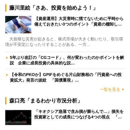
藤川里絵「さあ、投資を始めよう！」
【資産運用】大災害時に慌てないために平時から
備えておきたい3つのポイント「資産の棚卸し…
大規模な災害が起きると、株式市場が大きく動いたり、取引環
境が不安定になったりすることがある。一方…
5年ぶり改訂の「CGコード」、何が変わったのかポイントを解
説 企業に成長投資の具体的な説…
【令和のPKOか】GPIFをめぐる片山財務相の「円資産への投
資拡大」発言の波紋 「国債重視」…
一覧を見る
森口亮「まるわかり市況分析」
「キオクシア急落で含み損が膨らんで…」損失を
投資家としての成長につなげる4つの視点 「…