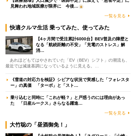
【医療崩壊】人口減少で「医師不足」に加えて「患者不足」に
見舞われ地域医療が限界に 今後…
一覧を見る
快適クルマ生活 乗ってみた、使ってみた
【4ヶ月間で受注累計6000台】BEV普及の障壁と
なる「航続距離の不安」「充電のストレス」解
消…
あれほどもてはやされていた「EV（BEV）シフト」の潮流も、
最近では減速基調になっているように見える。…
《雪道の対応力を検証》シビアな状況で実感した「フォレスタ
ー」の真価 「ターボ」と「スト…
乗り込むと同時に「これが軽？」と戸惑うのには理由があっ
た 「日産ルークス」さらなる躍進…
一覧を見る
大竹聡の「昼酒御免！」