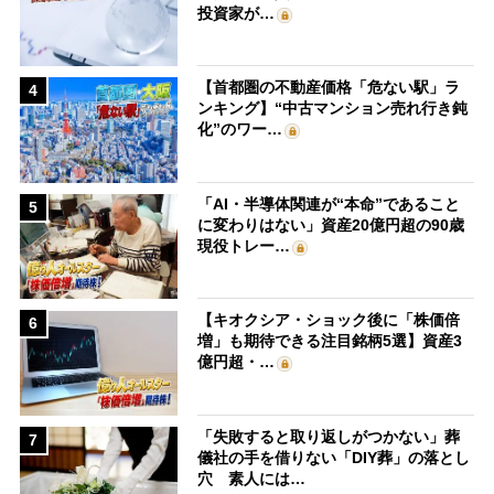
投資家が…
【首都圏の不動産価格「危ない駅」ラ
4
ンキング】“中古マンション売れ行き鈍
化”のワー…
「AI・半導体関連が“本命”であること
5
に変わりはない」資産20億円超の90歳
現役トレー…
【キオクシア・ショック後に「株価倍
6
増」も期待できる注目銘柄5選】資産3
億円超・…
「失敗すると取り返しがつかない」葬
7
儀社の手を借りない「DIY葬」の落とし
穴 素人には…