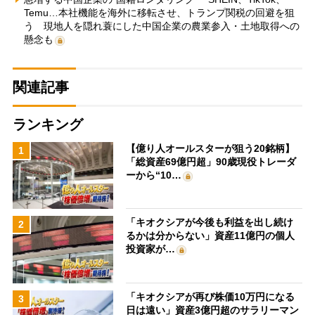
Temu…本社機能を海外に移転させ、トランプ関税の回避を狙
う 現地人を隠れ蓑にした中国企業の農業参入・土地取得への
懸念も
関連記事
ランキング
【億り人オールスターが狙う20銘柄】
1
「総資産69億円超」90歳現役トレーダ
ーから“10…
「キオクシアが今後も利益を出し続け
2
るかは分からない」資産11億円の個人
投資家が…
「キオクシアが再び株価10万円になる
3
日は遠い」資産3億円超のサラリーマン