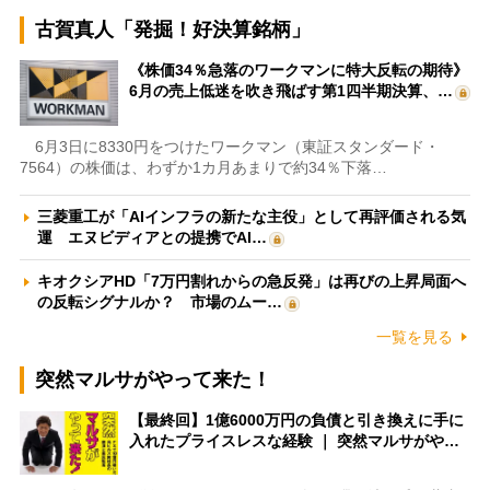
古賀真人「発掘！好決算銘柄」
《株価34％急落のワークマンに特大反転の期待》
6月の売上低迷を吹き飛ばす第1四半期決算、…
6月3日に8330円をつけたワークマン（東証スタンダード・
7564）の株価は、わずか1カ月あまりで約34％下落…
三菱重工が「AIインフラの新たな主役」として再評価される気
運 エヌビディアとの提携でAI…
キオクシアHD「7万円割れからの急反発」は再びの上昇局面へ
の反転シグナルか？ 市場のムー…
一覧を見る
突然マルサがやって来た！
【最終回】1億6000万円の負債と引き換えに手に
入れたプライスレスな経験 ｜ 突然マルサがや…