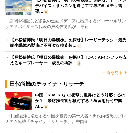
【戸松信博氏「明日の爆騰株」を探せ】トーメン
デバイス：サムスンを通じて世界のAIメモリ需
要…
新聞や雑誌など多数の金融メディアに出演するグローバルリン
クアドバイザーズ代表の戸松信博氏が、最新…
【戸松信博氏「明日の爆騰株」を探せ】レーザーテック：最先
端半導体の製造に不可欠な検査装…
【戸松信博氏「明日の爆騰株」を探せ】TDK：AIインフラを支
えるキープレーヤー 成長の再評…
一覧を見る
田代尚機のチャイナ・リサーチ
中国「Kimi K3」の衝撃に世界はどう対応するの
か？ 米財務長官が検討する「蒸留を行う中国
AI…
中国経済に精通する中国株投資の第一人者・田代尚機氏のプレ
ミアム連載「チャイナ・リサーチ」。中国企…