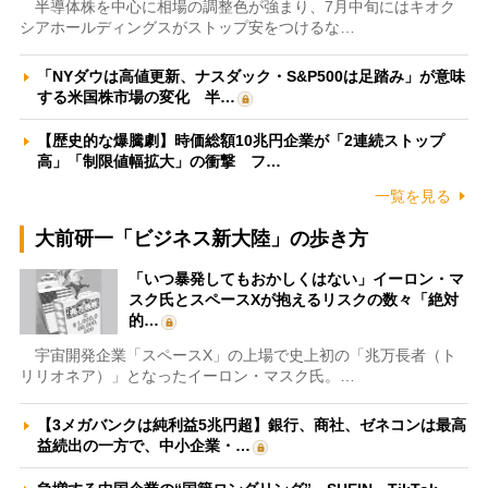
半導体株を中心に相場の調整色が強まり、7月中旬にはキオク
シアホールディングスがストップ安をつけるな…
「NYダウは高値更新、ナスダック・S&P500は足踏み」が意味
する米国株市場の変化 半…
【歴史的な爆騰劇】時価総額10兆円企業が「2連続ストップ
高」「制限値幅拡大」の衝撃 フ…
一覧を見る
大前研一「ビジネス新大陸」の歩き方
「いつ暴発してもおかしくはない」イーロン・マ
スク氏とスペースXが抱えるリスクの数々「絶対
的…
宇宙開発企業「スペースX」の上場で史上初の「兆万長者（ト
リリオネア）」となったイーロン・マスク氏。…
【3メガバンクは純利益5兆円超】銀行、商社、ゼネコンは最高
益続出の一方で、中小企業・…