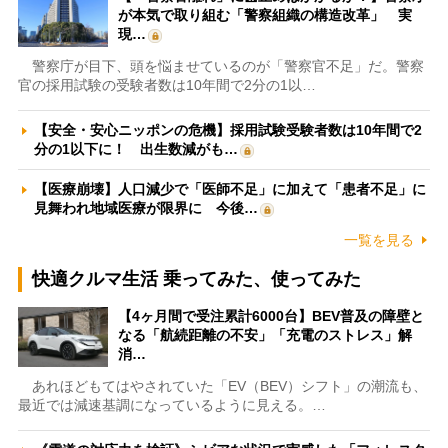
が本気で取り組む「警察組織の構造改革」 実
現…
警察庁が目下、頭を悩ませているのが「警察官不足」だ。警察
官の採用試験の受験者数は10年間で2分の1以…
【安全・安心ニッポンの危機】採用試験受験者数は10年間で2
分の1以下に！ 出生数減がも…
【医療崩壊】人口減少で「医師不足」に加えて「患者不足」に
見舞われ地域医療が限界に 今後…
一覧を見る
快適クルマ生活 乗ってみた、使ってみた
【4ヶ月間で受注累計6000台】BEV普及の障壁と
なる「航続距離の不安」「充電のストレス」解
消…
あれほどもてはやされていた「EV（BEV）シフト」の潮流も、
最近では減速基調になっているように見える。…