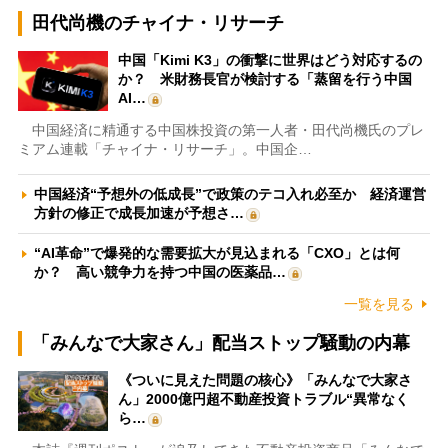
田代尚機のチャイナ・リサーチ
中国「Kimi K3」の衝撃に世界はどう対応するの
か？ 米財務長官が検討する「蒸留を行う中国
AI…
中国経済に精通する中国株投資の第一人者・田代尚機氏のプレ
ミアム連載「チャイナ・リサーチ」。中国企…
中国経済“予想外の低成長”で政策のテコ入れ必至か 経済運営
方針の修正で成長加速が予想さ…
“AI革命”で爆発的な需要拡大が見込まれる「CXO」とは何
か？ 高い競争力を持つ中国の医薬品…
一覧を見る
「みんなで大家さん」配当ストップ騒動の内幕
《ついに見えた問題の核心》「みんなで大家さ
ん」2000億円超不動産投資トラブル“異常なく
ら…