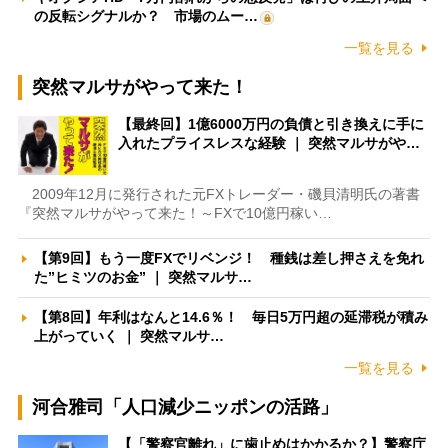
の反転シグナルか？ 市場のムー…
一覧を見る
突然マルサがやって来た！
【最終回】1億6000万円の負債と引き換えに手に
入れたプライスレスな経験 ｜ 突然マルサがや…
2009年12月に発行された元FXトレーダー・磯貝清明氏の著書
『突然マルサがやって来た！～FXで10億円稼い…
【第9回】もう一度FXでリベンジ！ 種銭は差し押さえを免れ
た”ヒミツのお金” ｜ 突然マルサ…
【第8回】年利はなんと14.6％！ 毎日5万円超の延滞税が積み
上がっていく ｜ 突然マルサ…
一覧を見る
河合雅司「人口減少ニッポンの活路」
【「警察官離れ」に歯止めはかかるか？】警察庁