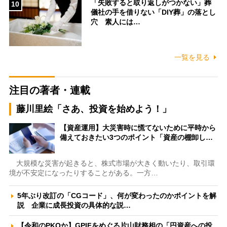
「失敗すると取り返しがつかない」葬
10
儀社の手を借りない「DIY葬」の落とし
穴 素人には…
一覧を見る
注目の著者・連載
藤川里絵「さあ、投資を始めよう！」
【資産運用】大災害時に慌てないために平時から
備えておきたい3つのポイント「資産の棚卸し…
大規模な災害が起きると、株式市場が大きく動いたり、取引環
境が不安定になったりすることがある。一方…
5年ぶり改訂の「CGコード」、何が変わったのかポイントを解
説 企業に成長投資の具体的な説…
【令和のPKOか】GPIFをめぐる片山財務相の「円資産への投