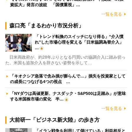
資拡大」発言の波紋 「国債重視」…
一覧を見る
森口亮「まるわかり市況分析」
「トレンド転換のスイッチになり得る」“介入慣
れ”した市場心理を変える「日米協調為替介入」
…
日米両政府が、約28年ぶりとなる円買いの協調介入に踏み切っ
た。米国も追加介入を辞さない姿勢を示して…
「キオクシア急落で含み損が膨らんで…」損失を投資家として
の成長につなげる4つの視点 …
「NYダウは高値更新、ナスダック・S&P500は足踏み」が意味
する米国株市場の変化 半…
一覧を見る
大前研一「ビジネス新大陸」の歩き方
「イラン戦争を利用して儲けている」利益相反と