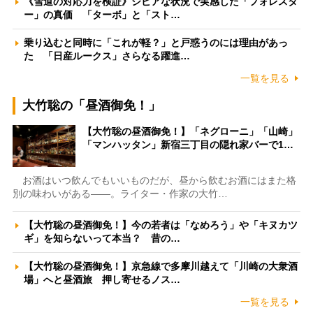
《雪道の対応力を検証》シビアな状況で実感した「フォレスタ
ー」の真価 「ターボ」と「スト…
乗り込むと同時に「これが軽？」と戸惑うのには理由があっ
た 「日産ルークス」さらなる躍進…
一覧を見る
大竹聡の「昼酒御免！」
【大竹聡の昼酒御免！】「ネグローニ」「山崎」
「マンハッタン」新宿三丁目の隠れ家バーで1…
お酒はいつ飲んでもいいものだが、昼から飲むお酒にはまた格
別の味わいがある――。ライター・作家の大竹…
【大竹聡の昼酒御免！】今の若者は「なめろう」や「キヌカツ
ギ」を知らないって本当？ 昔の…
【大竹聡の昼酒御免！】京急線で多摩川越えて「川崎の大衆酒
場」へと昼酒旅 押し寄せるノス…
一覧を見る