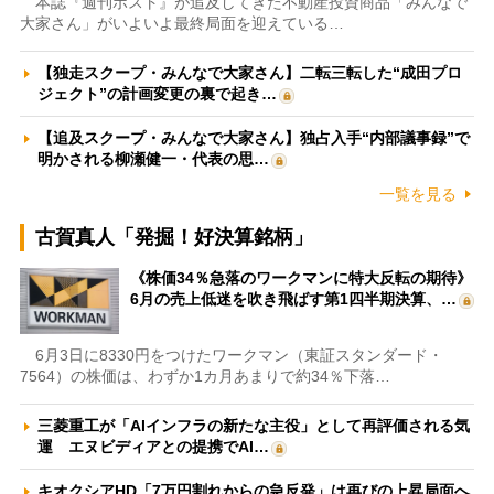
本誌『週刊ポスト』が追及してきた不動産投資商品「みんなで
大家さん」がいよいよ最終局面を迎えている…
【独走スクープ・みんなで大家さん】二転三転した“成田プロ
ジェクト”の計画変更の裏で起き…
【追及スクープ・みんなで大家さん】独占入手“内部議事録”で
明かされる柳瀬健一・代表の思…
一覧を見る
古賀真人「発掘！好決算銘柄」
《株価34％急落のワークマンに特大反転の期待》
6月の売上低迷を吹き飛ばす第1四半期決算、…
6月3日に8330円をつけたワークマン（東証スタンダード・
7564）の株価は、わずか1カ月あまりで約34％下落…
三菱重工が「AIインフラの新たな主役」として再評価される気
運 エヌビディアとの提携でAI…
キオクシアHD「7万円割れからの急反発」は再びの上昇局面へ