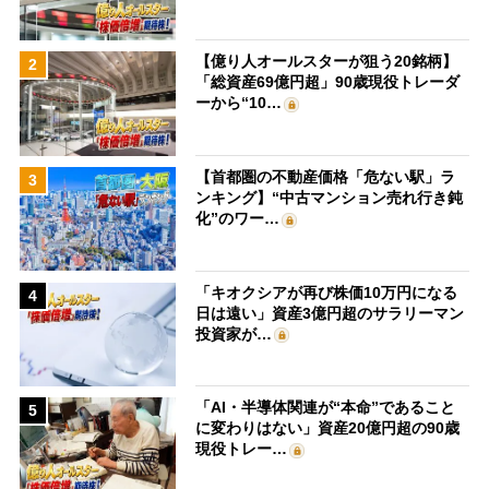
【億り人オールスターが狙う20銘柄】
2
「総資産69億円超」90歳現役トレーダ
ーから“10…
【首都圏の不動産価格「危ない駅」ラ
3
ンキング】“中古マンション売れ行き鈍
化”のワー…
「キオクシアが再び株価10万円になる
4
日は遠い」資産3億円超のサラリーマン
投資家が…
「AI・半導体関連が“本命”であること
5
に変わりはない」資産20億円超の90歳
現役トレー…