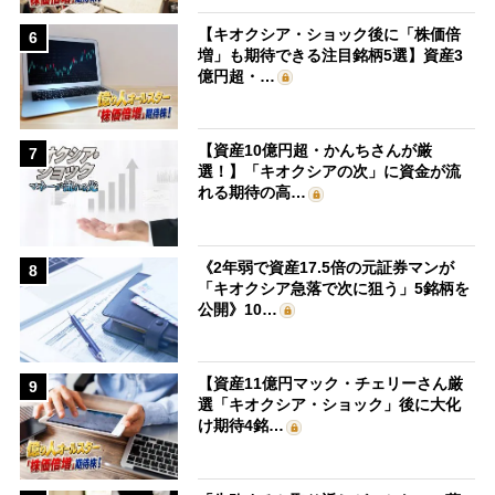
【キオクシア・ショック後に「株価倍
6
増」も期待できる注目銘柄5選】資産3
億円超・…
【資産10億円超・かんちさんが厳
7
選！】「キオクシアの次」に資金が流
れる期待の高…
《2年弱で資産17.5倍の元証券マンが
8
「キオクシア急落で次に狙う」5銘柄を
公開》10…
【資産11億円マック・チェリーさん厳
9
選「キオクシア・ショック」後に大化
け期待4銘…