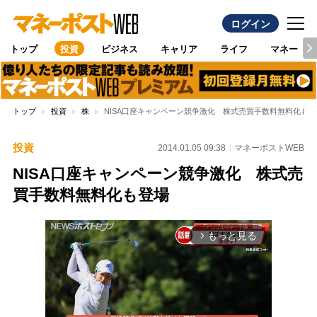
ログイン
トップ
投資
ビジネス
キャリア
ライフ
マネー
トップ
投資
株
NISA口座キャンペーン競争激化 株式売買手数料無料化も登
投資
2014.01.05 09:38
マネーポストWEB
NISA口座キャンペーン競争激化 株式売
買手数料無料化も登場
もっと見る
arrow_forward_ios