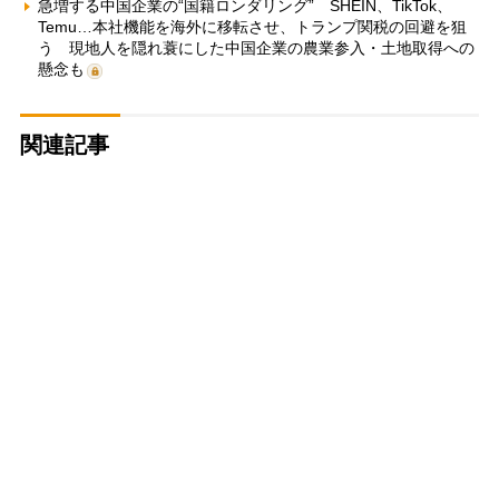
急増する中国企業の“国籍ロンダリング” SHEIN、TikTok、
Temu…本社機能を海外に移転させ、トランプ関税の回避を狙
う 現地人を隠れ蓑にした中国企業の農業参入・土地取得への
懸念も
関連記事