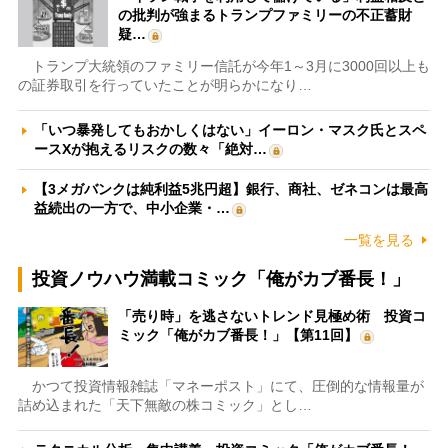
の批判が強まるトランプファミリーの不正蓄財
疑…
トランプ大統領のファミリー信託が今年1～3月に3000回以上も
の証券取引を行っていたことが明らかになり…
「いつ暴発してもおかしくはない」イーロン・マスク氏とスペ
ースXが抱えるリスクの数々「絶対…
【3メガバンクは純利益5兆円超】銀行、商社、ゼネコンは最高
益続出の一方で、中小企業・…
一覧を見る
投資ノウハウ満載コミック「俺がカブ番長！」
「売り時」を逃さないトレンド見極め術 投資コ
ミック「俺がカブ番長！」【第11回】
かつて投資情報雑誌「マネーポスト」にて、圧倒的な情報量が
詰め込まれた「天下無敵の株コミック」とし…