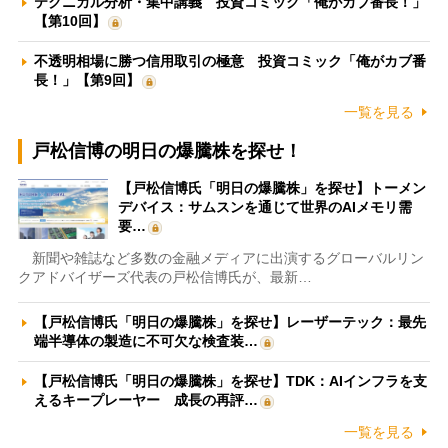
テクニカル分析・集中講義 投資コミック「俺がカブ番長！」
【第10回】
不透明相場に勝つ信用取引の極意 投資コミック「俺がカブ番
長！」【第9回】
一覧を見る
戸松信博の明日の爆騰株を探せ！
【戸松信博氏「明日の爆騰株」を探せ】トーメン
デバイス：サムスンを通じて世界のAIメモリ需
要…
新聞や雑誌など多数の金融メディアに出演するグローバルリン
クアドバイザーズ代表の戸松信博氏が、最新…
【戸松信博氏「明日の爆騰株」を探せ】レーザーテック：最先
端半導体の製造に不可欠な検査装…
【戸松信博氏「明日の爆騰株」を探せ】TDK：AIインフラを支
えるキープレーヤー 成長の再評…
一覧を見る