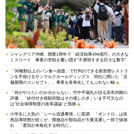
ジャングリア沖縄、開業1周年で「経済効果494億円」の大きな
ミスリード 事業の苦戦を覆い隠す“不透明すぎる巨大な数字”
「30種類以上のパン食べ放題」で行列のできる新形態レストラ
ンを手掛けるサンマルクホールディングス 同社に聞いた「店
舗展開のコンセプト」、事業を多角化してもぶれない軸
「何がやりたいのか分からない」竹中平蔵氏が語る高市内閣の
評価 「給付付き税額控除はその場しのぎ」いま不可欠なの
は“社会保障制度の改革議論”と指摘
小学生に人気の「シール流通事情」に変調 「ボンドロ」は依
然品薄状態が続くが、模倣品や類似品が大量流通し一部で値崩
れ 「選別が本格化する時代に」