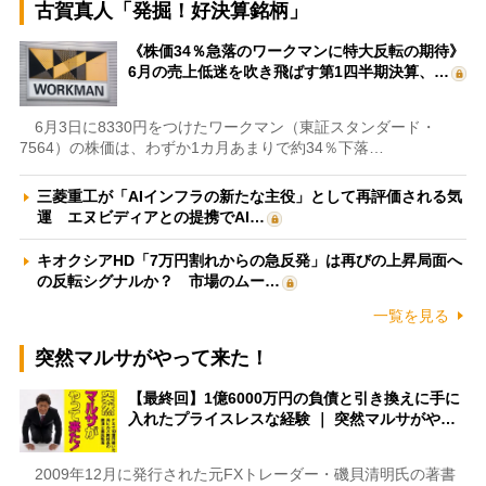
古賀真人「発掘！好決算銘柄」
《株価34％急落のワークマンに特大反転の期待》
6月の売上低迷を吹き飛ばす第1四半期決算、…
6月3日に8330円をつけたワークマン（東証スタンダード・
7564）の株価は、わずか1カ月あまりで約34％下落…
三菱重工が「AIインフラの新たな主役」として再評価される気
運 エヌビディアとの提携でAI…
キオクシアHD「7万円割れからの急反発」は再びの上昇局面へ
の反転シグナルか？ 市場のムー…
一覧を見る
突然マルサがやって来た！
【最終回】1億6000万円の負債と引き換えに手に
入れたプライスレスな経験 ｜ 突然マルサがや…
2009年12月に発行された元FXトレーダー・磯貝清明氏の著書