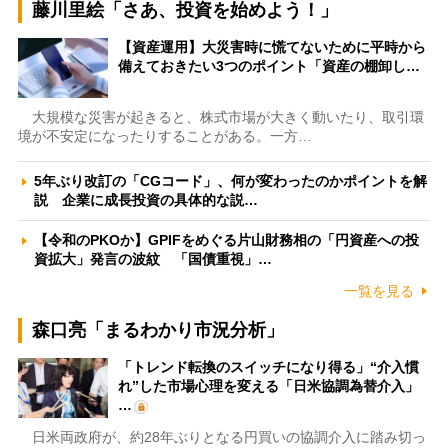
藤川里絵「さあ、投資を始めよう！」
【資産運用】大災害時に慌てないために平時から
備えておきたい3つのポイント「資産の棚卸し…
大規模な災害が起きると、株式市場が大きく動いたり、取引環
境が不安定になったりすることがある。一方…
5年ぶり改訂の「CGコード」、何が変わったのかポイントを解
説 企業に成長投資の具体的な説…
【令和のPKOか】GPIFをめぐる片山財務相の「円資産への投
資拡大」発言の波紋 「国債重視」…
一覧を見る
森口亮「まるわかり市況分析」
「トレンド転換のスイッチになり得る」“介入慣
れ”した市場心理を変える「日米協調為替介入」
…
日米両政府が、約28年ぶりとなる円買いの協調介入に踏み切っ