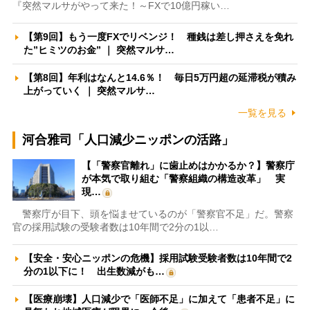
『突然マルサがやって来た！～FXで10億円稼い…
【第9回】もう一度FXでリベンジ！ 種銭は差し押さえを免れ
た”ヒミツのお金” ｜ 突然マルサ…
【第8回】年利はなんと14.6％！ 毎日5万円超の延滞税が積み
上がっていく ｜ 突然マルサ…
一覧を見る
河合雅司「人口減少ニッポンの活路」
【「警察官離れ」に歯止めはかかるか？】警察庁
が本気で取り組む「警察組織の構造改革」 実
現…
警察庁が目下、頭を悩ませているのが「警察官不足」だ。警察
官の採用試験の受験者数は10年間で2分の1以…
【安全・安心ニッポンの危機】採用試験受験者数は10年間で2
分の1以下に！ 出生数減がも…
【医療崩壊】人口減少で「医師不足」に加えて「患者不足」に