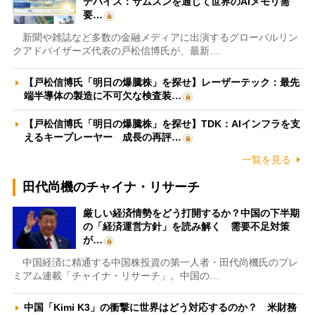
デバイス：サムスンを通じて世界のAIメモリ需
要…
新聞や雑誌など多数の金融メディアに出演するグローバルリン
クアドバイザーズ代表の戸松信博氏が、最新…
【戸松信博氏「明日の爆騰株」を探せ】レーザーテック：最先
端半導体の製造に不可欠な検査装…
【戸松信博氏「明日の爆騰株」を探せ】TDK：AIインフラを支
えるキープレーヤー 成長の再評…
一覧を見る
田代尚機のチャイナ・リサーチ
厳しい経済情勢をどう打開するか？中国の下半期
の「経済運営方針」を読み解く 需要不足対策
が…
中国経済に精通する中国株投資の第一人者・田代尚機氏のプレ
ミアム連載「チャイナ・リサーチ」。中国の…
中国「Kimi K3」の衝撃に世界はどう対応するのか？ 米財務