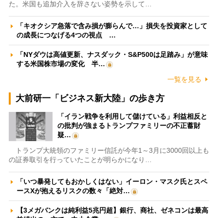
た。米国も追加介入を辞さない姿勢を示して…
「キオクシア急落で含み損が膨らんで…」損失を投資家として
の成長につなげる4つの視点 …
「NYダウは高値更新、ナスダック・S&P500は足踏み」が意味
する米国株市場の変化 半…
一覧を見る
大前研一「ビジネス新大陸」の歩き方
「イラン戦争を利用して儲けている」利益相反と
の批判が強まるトランプファミリーの不正蓄財
疑…
トランプ大統領のファミリー信託が今年1～3月に3000回以上も
の証券取引を行っていたことが明らかになり…
「いつ暴発してもおかしくはない」イーロン・マスク氏とスペ
ースXが抱えるリスクの数々「絶対…
【3メガバンクは純利益5兆円超】銀行、商社、ゼネコンは最高