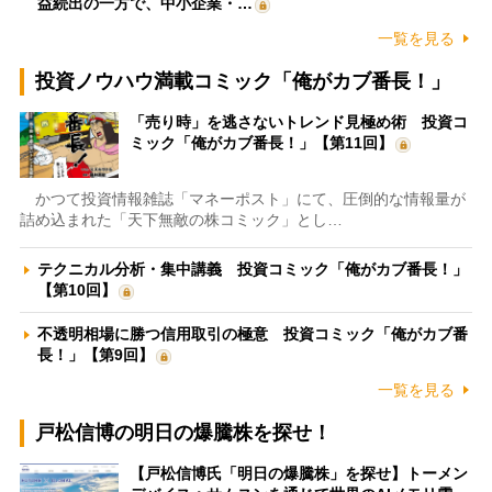
益続出の一方で、中小企業・…
一覧を見る
投資ノウハウ満載コミック「俺がカブ番長！」
「売り時」を逃さないトレンド見極め術 投資コ
ミック「俺がカブ番長！」【第11回】
かつて投資情報雑誌「マネーポスト」にて、圧倒的な情報量が
詰め込まれた「天下無敵の株コミック」とし…
テクニカル分析・集中講義 投資コミック「俺がカブ番長！」
【第10回】
不透明相場に勝つ信用取引の極意 投資コミック「俺がカブ番
長！」【第9回】
一覧を見る
戸松信博の明日の爆騰株を探せ！
【戸松信博氏「明日の爆騰株」を探せ】トーメン