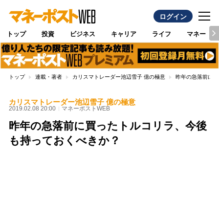
ログイン
トップ
投資
ビジネス
キャリア
ライフ
マネー
トップ
連載・著者
カリスマトレーダー池辺雪子 億の極意
昨年の急落前に買
カリスマトレーダー池辺雪子 億の極意
2019.02.08 20:00
マネーポストWEB
昨年の急落前に買ったトルコリラ、今後
も持っておくべきか？
Loaded
:
100.00%
/
Unmute