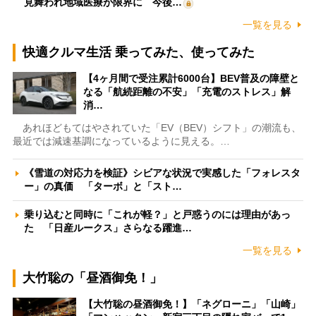
見舞われ地域医療が限界に 今後…
一覧を見る
快適クルマ生活 乗ってみた、使ってみた
【4ヶ月間で受注累計6000台】BEV普及の障壁と
なる「航続距離の不安」「充電のストレス」解
消…
あれほどもてはやされていた「EV（BEV）シフト」の潮流も、
最近では減速基調になっているように見える。…
《雪道の対応力を検証》シビアな状況で実感した「フォレスタ
ー」の真価 「ターボ」と「スト…
乗り込むと同時に「これが軽？」と戸惑うのには理由があっ
た 「日産ルークス」さらなる躍進…
一覧を見る
大竹聡の「昼酒御免！」
【大竹聡の昼酒御免！】「ネグローニ」「山崎」