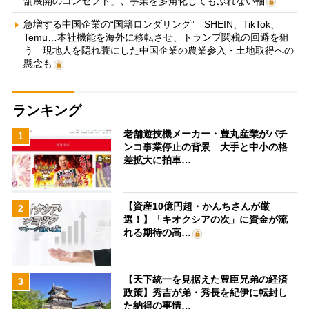
舗展開のコンセプト」、事業を多角化してもぶれない軸
急増する中国企業の“国籍ロンダリング” SHEIN、TikTok、
Temu…本社機能を海外に移転させ、トランプ関税の回避を狙
う 現地人を隠れ蓑にした中国企業の農業参入・土地取得への
懸念も
ランキング
老舗遊技機メーカー・豊丸産業がパチ
1
ンコ事業停止の背景 大手と中小の格
差拡大に拍車…
【資産10億円超・かんちさんが厳
2
選！】「キオクシアの次」に資金が流
れる期待の高…
【天下統一を見据えた豊臣兄弟の経済
3
政策】秀吉が弟・秀長を紀伊に転封し
た納得の事情…