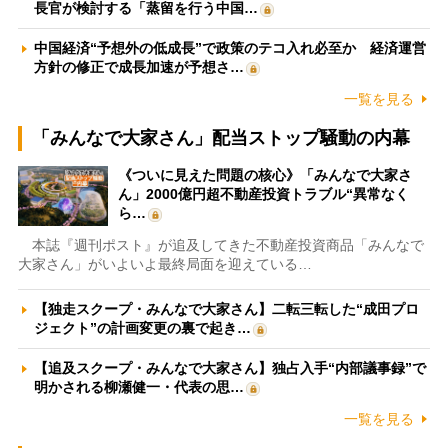
長官が検討する「蒸留を行う中国…
中国経済“予想外の低成長”で政策のテコ入れ必至か 経済運営
方針の修正で成長加速が予想さ…
一覧を見る
「みんなで大家さん」配当ストップ騒動の内幕
《ついに見えた問題の核心》「みんなで大家さ
ん」2000億円超不動産投資トラブル“異常なく
ら…
本誌『週刊ポスト』が追及してきた不動産投資商品「みんなで
大家さん」がいよいよ最終局面を迎えている…
【独走スクープ・みんなで大家さん】二転三転した“成田プロ
ジェクト”の計画変更の裏で起き…
【追及スクープ・みんなで大家さん】独占入手“内部議事録”で
明かされる柳瀬健一・代表の思…
一覧を見る