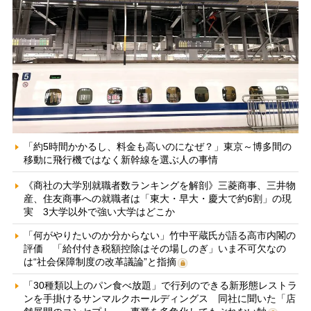
「約5時間かかるし、料金も高いのになぜ？」東京～博多間の
移動に飛行機ではなく新幹線を選ぶ人の事情
《商社の大学別就職者数ランキングを解剖》三菱商事、三井物
産、住友商事への就職者は「東大・早大・慶大で約6割」の現
実 3大学以外で強い大学はどこか
「何がやりたいのか分からない」竹中平蔵氏が語る高市内閣の
評価 「給付付き税額控除はその場しのぎ」いま不可欠なの
は“社会保障制度の改革議論”と指摘
「30種類以上のパン食べ放題」で行列のできる新形態レストラ
ンを手掛けるサンマルクホールディングス 同社に聞いた「店