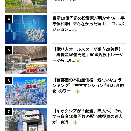
資産10億円超の投資家が明かす“AI・半
4
導体相場に乗らなかった理由” フルポ
ジション…
【億り人オールスターが狙う20銘柄】
5
「総資産69億円超」90歳現役トレーダ
ーから“10…
【首都圏の不動産価格「危ない駅」ラ
6
ンキング】“中古マンション売れ行き鈍
化”のワー…
【キオクシアが「配当」導入へ】それ
7
でも資産10億円超の配当株投資の達人
が「買う…