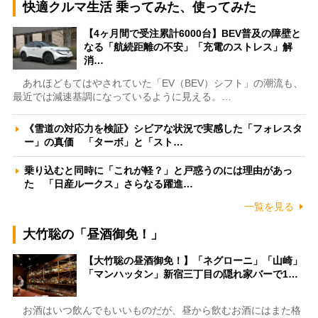
快適クルマ生活 乗ってみた、使ってみた
【4ヶ月間で受注累計6000台】BEV普及の障壁と
なる「航続距離の不安」「充電のストレス」解
消…
あれほどもてはやされていた「EV（BEV）シフト」の潮流も、
最近では減速基調になっているように見える。…
《雪道の対応力を検証》シビアな状況で実感した「フォレスタ
ー」の真価 「ターボ」と「スト…
乗り込むと同時に「これが軽？」と戸惑うのには理由があっ
た 「日産ルークス」さらなる躍進…
一覧を見る
大竹聡の「昼酒御免！」
【大竹聡の昼酒御免！】「ネグローニ」「山崎」
「マンハッタン」新宿三丁目の隠れ家バーで1…
お酒はいつ飲んでもいいものだが、昼から飲むお酒にはまた格