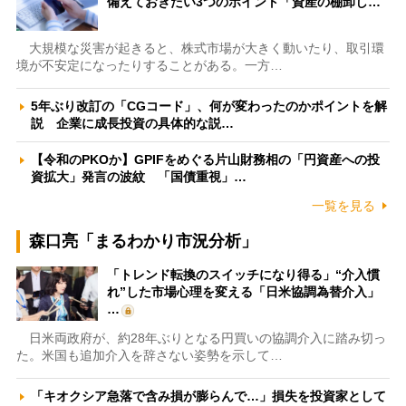
備えておきたい3つのポイント「資産の棚卸し…
大規模な災害が起きると、株式市場が大きく動いたり、取引環
境が不安定になったりすることがある。一方…
5年ぶり改訂の「CGコード」、何が変わったのかポイントを解
説 企業に成長投資の具体的な説…
【令和のPKOか】GPIFをめぐる片山財務相の「円資産への投
資拡大」発言の波紋 「国債重視」…
一覧を見る
森口亮「まるわかり市況分析」
「トレンド転換のスイッチになり得る」“介入慣
れ”した市場心理を変える「日米協調為替介入」
…
日米両政府が、約28年ぶりとなる円買いの協調介入に踏み切っ
た。米国も追加介入を辞さない姿勢を示して…
「キオクシア急落で含み損が膨らんで…」損失を投資家として