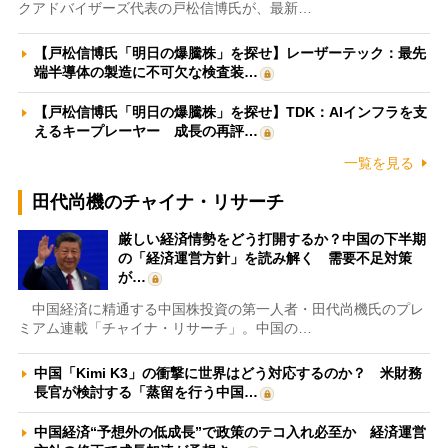
クアドバイザーズ代表の戸松信博氏が、最新…
【戸松信博氏「明日の爆騰株」を探せ】レーザーテック：最先
端半導体の製造に不可欠な検査装…
【戸松信博氏「明日の爆騰株」を探せ】TDK：AIインフラを支
えるキープレーヤー 成長の再評…
一覧を見る
田代尚機のチャイナ・リサーチ
厳しい経済情勢をどう打開するか？中国の下半期
の「経済運営方針」を読み解く 需要不足対策
が…
中国経済に精通する中国株投資の第一人者・田代尚機氏のプレ
ミアム連載「チャイナ・リサーチ」。中国の…
中国「Kimi K3」の衝撃に世界はどう対応するのか？ 米財務
長官が検討する「蒸留を行う中国…
中国経済“予想外の低成長”で政策のテコ入れ必至か 経済運営