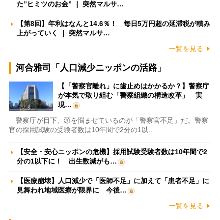
た”ヒミツのお金” ｜ 突然マルサ…
【第8回】年利はなんと14.6％！ 毎日5万円超の延滞税が積み
上がっていく ｜ 突然マルサ…
一覧を見る
河合雅司「人口減少ニッポンの活路」
【「警察官離れ」に歯止めはかかるか？】警察庁
が本気で取り組む「警察組織の構造改革」 実
現…
警察庁が目下、頭を悩ませているのが「警察官不足」だ。警察
官の採用試験の受験者数は10年間で2分の1以…
【安全・安心ニッポンの危機】採用試験受験者数は10年間で2
分の1以下に！ 出生数減がも…
【医療崩壊】人口減少で「医師不足」に加えて「患者不足」に
見舞われ地域医療が限界に 今後…
一覧を見る