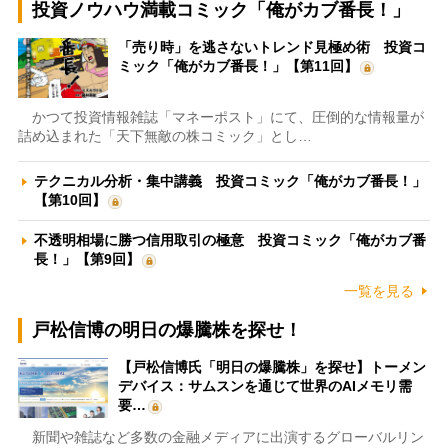
投資ノウハウ満載コミック「俺がカブ番長！」
「売り時」を逃さないトレンド見極め術 投資コ
ミック「俺がカブ番長！」【第11回】
かつて投資情報雑誌「マネーポスト」にて、圧倒的な情報量が
詰め込まれた「天下無敵の株コミック」とし…
テクニカル分析・集中講義 投資コミック「俺がカブ番長！」
【第10回】
不透明相場に勝つ信用取引の極意 投資コミック「俺がカブ番
長！」【第9回】
一覧を見る
戸松信博の明日の爆騰株を探せ！
【戸松信博氏「明日の爆騰株」を探せ】トーメン
デバイス：サムスンを通じて世界のAIメモリ需
要…
新聞や雑誌など多数の金融メディアに出演するグローバルリン