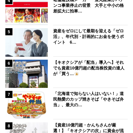
4
ンコ事業停止の背景 大手と中小の格
差拡大に拍車…
資産をゼロにして最期を迎える「ゼロ
5
活」、年代別・計画的にお金を使うポ
イント 6…
【キオクシアが「配当」導入へ】それ
6
でも資産10億円超の配当株投資の達人
が「買う…
「北海道で知らない人はいない！」道
7
民熱愛のカップ焼きそば「やきそば弁
当」、最大の…
【資産10億円超・かんちさんが厳
8
選！】「キオクシアの次」に資金が流