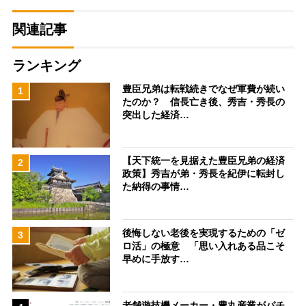
関連記事
ランキング
豊臣兄弟は転戦続きでなぜ軍費が続い
1
たのか？ 信長亡き後、秀吉・秀長の
突出した経済…
【天下統一を見据えた豊臣兄弟の経済
2
政策】秀吉が弟・秀長を紀伊に転封し
た納得の事情…
後悔しない老後を実現するための「ゼ
3
ロ活」の極意 「思い入れある品こそ
早めに手放す…
老舗遊技機メーカー・豊丸産業がパチ