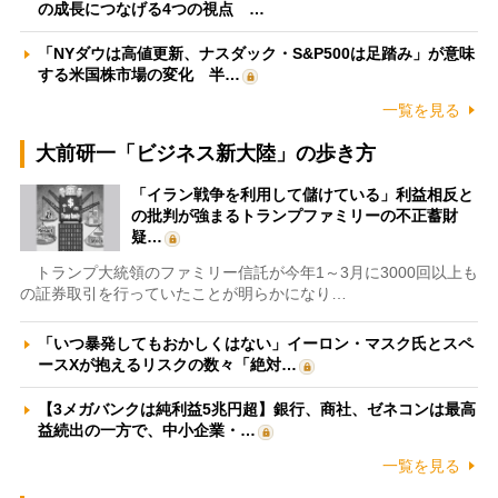
の成長につなげる4つの視点 …
「NYダウは高値更新、ナスダック・S&P500は足踏み」が意味
する米国株市場の変化 半…
一覧を見る
大前研一「ビジネス新大陸」の歩き方
「イラン戦争を利用して儲けている」利益相反と
の批判が強まるトランプファミリーの不正蓄財
疑…
トランプ大統領のファミリー信託が今年1～3月に3000回以上も
の証券取引を行っていたことが明らかになり…
「いつ暴発してもおかしくはない」イーロン・マスク氏とスペ
ースXが抱えるリスクの数々「絶対…
【3メガバンクは純利益5兆円超】銀行、商社、ゼネコンは最高
益続出の一方で、中小企業・…
一覧を見る