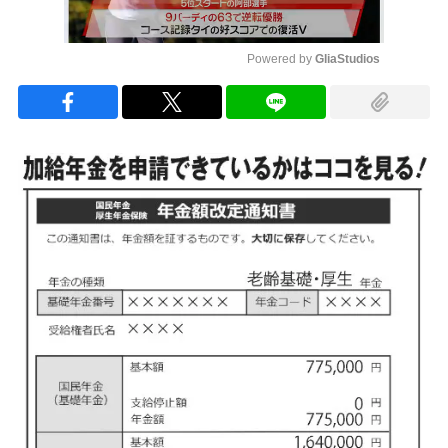
Powered by 
GliaStudios
Mute