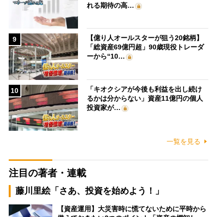
れる期待の高…
【億り人オールスターが狙う20銘柄】
9
「総資産69億円超」90歳現役トレーダ
ーから“10…
「キオクシアが今後も利益を出し続け
10
るかは分からない」資産11億円の個人
投資家が…
一覧を見る
注目の著者・連載
藤川里絵「さあ、投資を始めよう！」
【資産運用】大災害時に慌てないために平時から