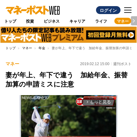
ログイン
トップ
投資
ビジネス
キャリア
ライフ
マネー
トップ
マネー
年金
妻が年上、年下で違う 加給年金、振替加算の申請ミス
マネー
2019.02.12 15:00
週刊ポスト
妻が年上、年下で違う 加給年金、振替
加算の申請ミスに注意
もっと見る
arrow_forward_ios