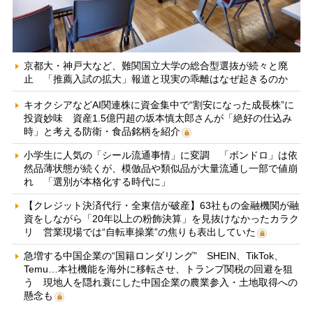
京都大・神戸大など、難関国立大学の総合型選抜が続々と廃
止 「推薦入試の拡大」報道と現実の乖離はなぜ起きるのか
キオクシアなどAI関連株に資金集中で“割安になった成長株”に
投資妙味 資産1.5億円超の坂本慎太郎さんが「絶好の仕込み
時」と考える防衛・食品銘柄を紹介
小学生に人気の「シール流通事情」に変調 「ボンドロ」は依
然品薄状態が続くが、模倣品や類似品が大量流通し一部で値崩
れ 「選別が本格化する時代に」
【クレジット決済代行・全東信が破産】63社もの金融機関が融
資をしながら「20年以上の粉飾決算」を見抜けなかったカラク
リ 営業現場では“自転車操業”の焦りも表出していた
急増する中国企業の“国籍ロンダリング” SHEIN、TikTok、
Temu…本社機能を海外に移転させ、トランプ関税の回避を狙
う 現地人を隠れ蓑にした中国企業の農業参入・土地取得への
懸念も