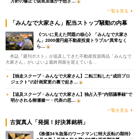
方針の修正で成長加速が予想さ…
一覧を見る
「みんなで大家さん」配当ストップ騒動の内幕
《ついに見えた問題の核心》「みんなで大家さ
ん」2000億円超不動産投資トラブル“異常なく
ら…
本誌『週刊ポスト』が追及してきた不動産投資商品「みんなで
大家さん」がいよいよ最終局面を迎えている…
【独走スクープ・みんなで大家さん】二転三転した“成田プロ
ジェクト”の計画変更の裏で起き…
【追及スクープ・みんなで大家さん】独占入手“内部議事録”で
明かされる柳瀬健一・代表の思…
一覧を見る
古賀真人「発掘！好決算銘柄」
《株価34％急落のワークマンに特大反転の期待》