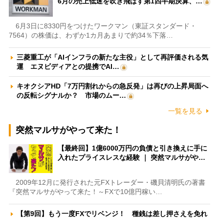
6月の売上低迷を吹き飛ばす第1四半期決算、…
6月3日に8330円をつけたワークマン（東証スタンダード・
7564）の株価は、わずか1カ月あまりで約34％下落…
三菱重工が「AIインフラの新たな主役」として再評価される気
運 エヌビディアとの提携でAI…
キオクシアHD「7万円割れからの急反発」は再びの上昇局面へ
の反転シグナルか？ 市場のムー…
一覧を見る
突然マルサがやって来た！
【最終回】1億6000万円の負債と引き換えに手に
入れたプライスレスな経験 ｜ 突然マルサがや…
2009年12月に発行された元FXトレーダー・磯貝清明氏の著書
『突然マルサがやって来た！～FXで10億円稼い…
【第9回】もう一度FXでリベンジ！ 種銭は差し押さえを免れ