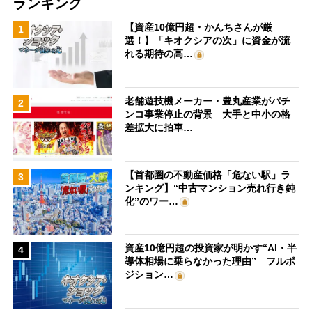
ランキング
【資産10億円超・かんちさんが厳
1
選！】「キオクシアの次」に資金が流
れる期待の高…
老舗遊技機メーカー・豊丸産業がパチ
2
ンコ事業停止の背景 大手と中小の格
差拡大に拍車…
【首都圏の不動産価格「危ない駅」ラ
3
ンキング】“中古マンション売れ行き鈍
化”のワー…
資産10億円超の投資家が明かす“AI・半
4
導体相場に乗らなかった理由” フルポ
ジション…