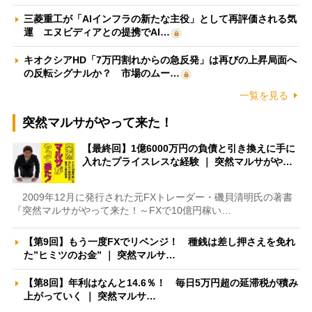
三菱重工が「AIインフラの新たな主役」として再評価される気
運 エヌビディアとの提携でAI…
キオクシアHD「7万円割れからの急反発」は再びの上昇局面へ
の反転シグナルか？ 市場のムー…
一覧を見る
突然マルサがやって来た！
【最終回】1億6000万円の負債と引き換えに手に
入れたプライスレスな経験 ｜ 突然マルサがや…
2009年12月に発行された元FXトレーダー・磯貝清明氏の著書
『突然マルサがやって来た！～FXで10億円稼い…
【第9回】もう一度FXでリベンジ！ 種銭は差し押さえを免れ
た”ヒミツのお金” ｜ 突然マルサ…
【第8回】年利はなんと14.6％！ 毎日5万円超の延滞税が積み
上がっていく ｜ 突然マルサ…