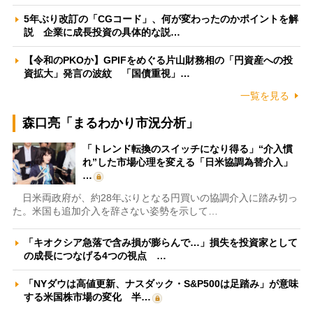
5年ぶり改訂の「CGコード」、何が変わったのかポイントを解
説 企業に成長投資の具体的な説…
【令和のPKOか】GPIFをめぐる片山財務相の「円資産への投
資拡大」発言の波紋 「国債重視」…
一覧を見る
森口亮「まるわかり市況分析」
「トレンド転換のスイッチになり得る」“介入慣
れ”した市場心理を変える「日米協調為替介入」
…
日米両政府が、約28年ぶりとなる円買いの協調介入に踏み切っ
た。米国も追加介入を辞さない姿勢を示して…
「キオクシア急落で含み損が膨らんで…」損失を投資家として
の成長につなげる4つの視点 …
「NYダウは高値更新、ナスダック・S&P500は足踏み」が意味
する米国株市場の変化 半…