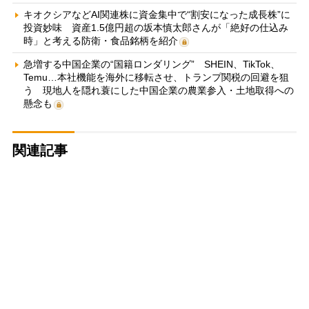
キオクシアなどAI関連株に資金集中で“割安になった成長株”に
投資妙味 資産1.5億円超の坂本慎太郎さんが「絶好の仕込み
時」と考える防衛・食品銘柄を紹介
急増する中国企業の“国籍ロンダリング” SHEIN、TikTok、
Temu…本社機能を海外に移転させ、トランプ関税の回避を狙
う 現地人を隠れ蓑にした中国企業の農業参入・土地取得への
懸念も
関連記事