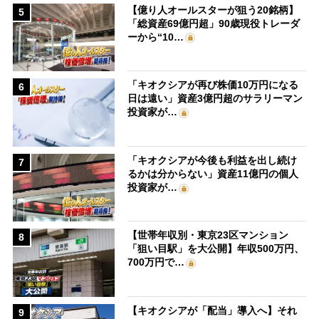
【億り人オールスターが狙う20銘柄】
5
「総資産69億円超」90歳現役トレーダ
ーから“10…
「キオクシアが再び株価10万円になる
6
日は遠い」資産3億円超のサラリーマン
投資家が…
「キオクシアが今後も利益を出し続け
7
るかは分からない」資産11億円の個人
投資家が…
【世帯年収別・東京23区マンション
8
「狙い目駅」を大公開】年収500万円、
700万円で…
【キオクシアが「配当」導入へ】それ
9