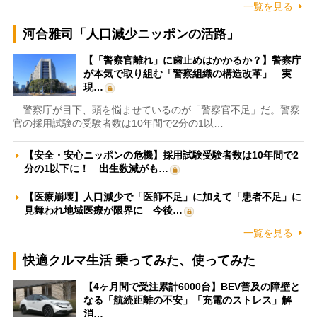
一覧を見る
河合雅司「人口減少ニッポンの活路」
【「警察官離れ」に歯止めはかかるか？】警察庁
が本気で取り組む「警察組織の構造改革」 実
現…
警察庁が目下、頭を悩ませているのが「警察官不足」だ。警察
官の採用試験の受験者数は10年間で2分の1以…
【安全・安心ニッポンの危機】採用試験受験者数は10年間で2
分の1以下に！ 出生数減がも…
【医療崩壊】人口減少で「医師不足」に加えて「患者不足」に
見舞われ地域医療が限界に 今後…
一覧を見る
快適クルマ生活 乗ってみた、使ってみた
【4ヶ月間で受注累計6000台】BEV普及の障壁と
なる「航続距離の不安」「充電のストレス」解
消…