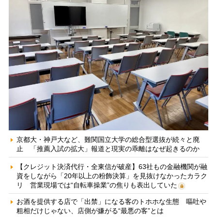
京都大・神戸大など、難関国立大学の総合型選抜が続々と廃
止 「推薦入試の拡大」報道と現実の乖離はなぜ起きるのか
【クレジット決済代行・全東信が破産】63社もの金融機関が融
資をしながら「20年以上の粉飾決算」を見抜けなかったカラク
リ 営業現場では“自転車操業”の焦りも表出していた
お酒を提供する店で「出禁」になる客のトホホな生態 嘔吐や
粗相だけじゃない、店側が嫌がる“最悪の客”とは