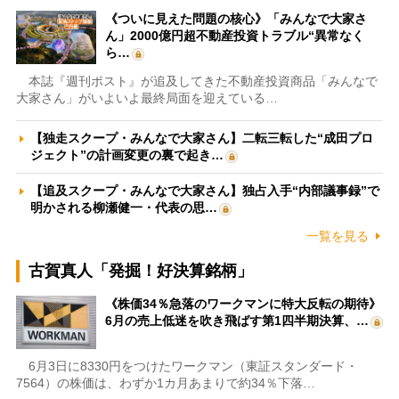
《ついに見えた問題の核心》「みんなで大家さ
ん」2000億円超不動産投資トラブル“異常なく
ら…
本誌『週刊ポスト』が追及してきた不動産投資商品「みんなで
大家さん」がいよいよ最終局面を迎えている…
【独走スクープ・みんなで大家さん】二転三転した“成田プロ
ジェクト”の計画変更の裏で起き…
【追及スクープ・みんなで大家さん】独占入手“内部議事録”で
明かされる柳瀬健一・代表の思…
一覧を見る
古賀真人「発掘！好決算銘柄」
《株価34％急落のワークマンに特大反転の期待》
6月の売上低迷を吹き飛ばす第1四半期決算、…
6月3日に8330円をつけたワークマン（東証スタンダード・
7564）の株価は、わずか1カ月あまりで約34％下落…