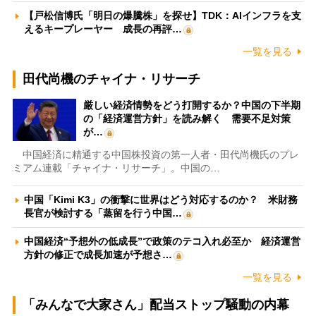
【戸松信博氏「明日の爆騰株」を探せ】TDK：AIインフラを支
えるキープレーヤー 成長の再評…
一覧を見る
田代尚機のチャイナ・リサーチ
厳しい経済情勢をどう打開するか？中国の下半期
の「経済運営方針」を読み解く 需要不足対策
が…
中国経済に精通する中国株投資の第一人者・田代尚機氏のプレ
ミアム連載「チャイナ・リサーチ」。中国の…
中国「Kimi K3」の衝撃に世界はどう対応するのか？ 米財務
長官が検討する「蒸留を行う中国…
中国経済“予想外の低成長”で政策のテコ入れ必至か 経済運営
方針の修正で成長加速が予想さ…
一覧を見る
「みんなで大家さん」配当ストップ騒動の内幕