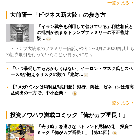
一覧を見る
大前研一「ビジネス新大陸」の歩き方
「イラン戦争を利用して儲けている」利益相反と
の批判が強まるトランプファミリーの不正蓄財
疑…
トランプ大統領のファミリー信託が今年1～3月に3000回以上も
の証券取引を行っていたことが明らかになり…
「いつ暴発してもおかしくはない」イーロン・マスク氏とスペ
ースXが抱えるリスクの数々「絶対…
【3メガバンクは純利益5兆円超】銀行、商社、ゼネコンは最高
益続出の一方で、中小企業・…
一覧を見る
投資ノウハウ満載コミック「俺がカブ番長！」
「売り時」を逃さないトレンド見極め術 投資コ
ミック「俺がカブ番長！」【第11回】