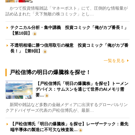
かつて投資情報雑誌「マネーポスト」にて、圧倒的な情報量が
詰め込まれた「天下無敵の株コミック」とし…
テクニカル分析・集中講義 投資コミック「俺がカブ番長！」
【第10回】
不透明相場に勝つ信用取引の極意 投資コミック「俺がカブ番
長！」【第9回】
一覧を見る
戸松信博の明日の爆騰株を探せ！
【戸松信博氏「明日の爆騰株」を探せ】トーメン
デバイス：サムスンを通じて世界のAIメモリ需
要…
新聞や雑誌など多数の金融メディアに出演するグローバルリン
クアドバイザーズ代表の戸松信博氏が、最新…
【戸松信博氏「明日の爆騰株」を探せ】レーザーテック：最先
端半導体の製造に不可欠な検査装…