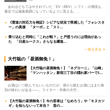
あれほどもてはやされていた「EV（BEV）シフト」の潮流も、
最近では減速基調になっているように見える。…
《雪道の対応力を検証》シビアな状況で実感した「フォレスタ
ー」の真価 「ターボ」と「スト…
乗り込むと同時に「これが軽？」と戸惑うのには理由があっ
た 「日産ルークス」さらなる躍進…
一覧を見る
大竹聡の「昼酒御免！」
【大竹聡の昼酒御免！】「ネグローニ」「山崎」
「マンハッタン」新宿三丁目の隠れ家バーで1…
お酒はいつ飲んでもいいものだが、昼から飲むお酒にはまた格
別の味わいがある――。ライター・作家の大竹…
【大竹聡の昼酒御免！】今の若者は「なめろう」や「キヌカツ
ギ」を知らないって本当？ 昔の…