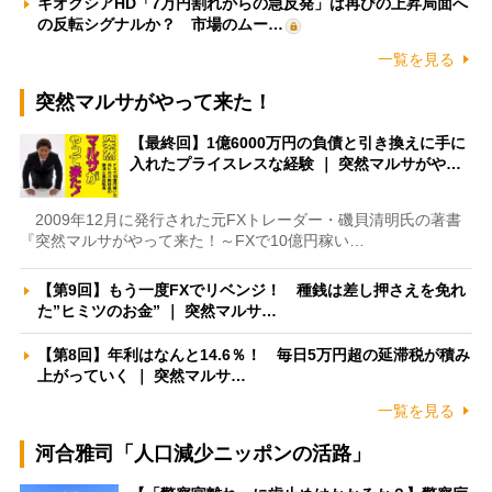
キオクシアHD「7万円割れからの急反発」は再びの上昇局面へ
の反転シグナルか？ 市場のムー…
一覧を見る
突然マルサがやって来た！
【最終回】1億6000万円の負債と引き換えに手に
入れたプライスレスな経験 ｜ 突然マルサがや…
2009年12月に発行された元FXトレーダー・磯貝清明氏の著書
『突然マルサがやって来た！～FXで10億円稼い…
【第9回】もう一度FXでリベンジ！ 種銭は差し押さえを免れ
た”ヒミツのお金” ｜ 突然マルサ…
【第8回】年利はなんと14.6％！ 毎日5万円超の延滞税が積み
上がっていく ｜ 突然マルサ…
一覧を見る
河合雅司「人口減少ニッポンの活路」