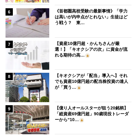
《首都圏高校受験の最新事情》「学力
6
は高いが内申点がとれない」生徒はど
う戦う？ 東…
【資産10億円超・かんちさんが厳
7
選！】「キオクシアの次」に資金が流
れる期待の高…
【キオクシアが「配当」導入へ】それ
8
でも資産10億円超の配当株投資の達人
が「買う…
【億り人オールスターが狙う20銘柄】
9
「総資産69億円超」90歳現役トレーダ
ーから“10…