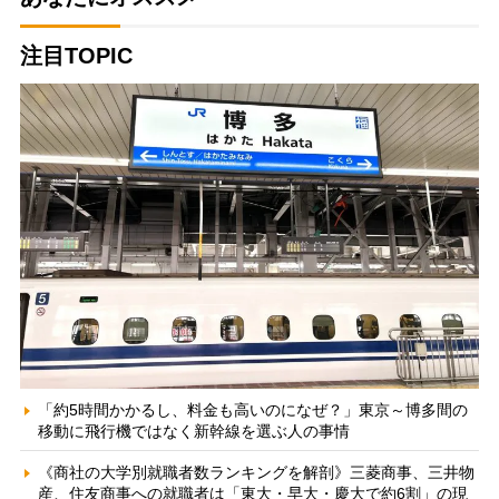
注目TOPIC
「約5時間かかるし、料金も高いのになぜ？」東京～博多間の
移動に飛行機ではなく新幹線を選ぶ人の事情
《商社の大学別就職者数ランキングを解剖》三菱商事、三井物
産、住友商事への就職者は「東大・早大・慶大で約6割」の現