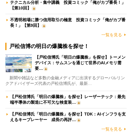
テクニカル分析・集中講義 投資コミック「俺がカブ番長！」
【第10回】
不透明相場に勝つ信用取引の極意 投資コミック「俺がカブ番
長！」【第9回】
一覧を見る
戸松信博の明日の爆騰株を探せ！
【戸松信博氏「明日の爆騰株」を探せ】トーメン
デバイス：サムスンを通じて世界のAIメモリ需
要…
新聞や雑誌など多数の金融メディアに出演するグローバルリン
クアドバイザーズ代表の戸松信博氏が、最新…
【戸松信博氏「明日の爆騰株」を探せ】レーザーテック：最先
端半導体の製造に不可欠な検査装…
【戸松信博氏「明日の爆騰株」を探せ】TDK：AIインフラを支
えるキープレーヤー 成長の再評…
一覧を見る