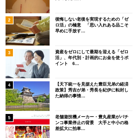
後悔しない老後を実現するための「ゼ
2
ロ活」の極意 「思い入れある品こそ
早めに手放す…
資産をゼロにして最期を迎える「ゼロ
3
活」、年代別・計画的にお金を使うポ
イント 6…
【天下統一を見据えた豊臣兄弟の経済
4
政策】秀吉が弟・秀長を紀伊に転封し
た納得の事情…
老舗遊技機メーカー・豊丸産業がパチ
5
ンコ事業停止の背景 大手と中小の格
差拡大に拍車…