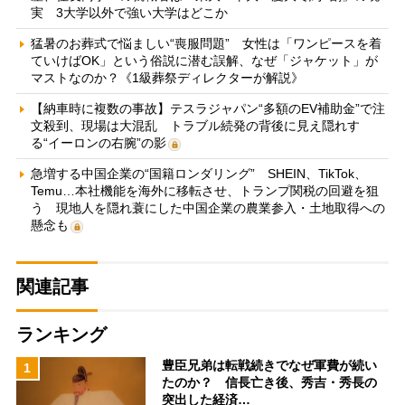
実 3大学以外で強い大学はどこか
猛暑のお葬式で悩ましい“喪服問題” 女性は「ワンピースを着
ていけばOK」という俗説に潜む誤解、なぜ「ジャケット」が
マストなのか？《1級葬祭ディレクターが解説》
【納車時に複数の事故】テスラジャパン“多額のEV補助金”で注
文殺到、現場は大混乱 トラブル続発の背後に見え隠れす
る“イーロンの右腕”の影
急増する中国企業の“国籍ロンダリング” SHEIN、TikTok、
Temu…本社機能を海外に移転させ、トランプ関税の回避を狙
う 現地人を隠れ蓑にした中国企業の農業参入・土地取得への
懸念も
関連記事
ランキング
豊臣兄弟は転戦続きでなぜ軍費が続い
1
たのか？ 信長亡き後、秀吉・秀長の
突出した経済…