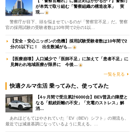
【「警察官離れ」に歯止めはかかるか？】警察庁
が本気で取り組む「警察組織の構造改革」 実
現…
警察庁が目下、頭を悩ませているのが「警察官不足」だ。警察
官の採用試験の受験者数は10年間で2分の1以…
【安全・安心ニッポンの危機】採用試験受験者数は10年間で2
分の1以下に！ 出生数減がも…
【医療崩壊】人口減少で「医師不足」に加えて「患者不足」に
見舞われ地域医療が限界に 今後…
一覧を見る
快適クルマ生活 乗ってみた、使ってみた
【4ヶ月間で受注累計6000台】BEV普及の障壁と
なる「航続距離の不安」「充電のストレス」解
消…
あれほどもてはやされていた「EV（BEV）シフト」の潮流も、
最近では減速基調になっているように見える。…