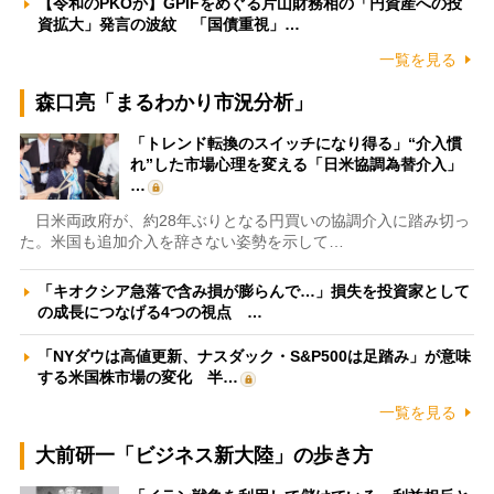
【令和のPKOか】GPIFをめぐる片山財務相の「円資産への投
資拡大」発言の波紋 「国債重視」…
一覧を見る
森口亮「まるわかり市況分析」
「トレンド転換のスイッチになり得る」“介入慣
れ”した市場心理を変える「日米協調為替介入」
…
日米両政府が、約28年ぶりとなる円買いの協調介入に踏み切っ
た。米国も追加介入を辞さない姿勢を示して…
「キオクシア急落で含み損が膨らんで…」損失を投資家として
の成長につなげる4つの視点 …
「NYダウは高値更新、ナスダック・S&P500は足踏み」が意味
する米国株市場の変化 半…
一覧を見る
大前研一「ビジネス新大陸」の歩き方