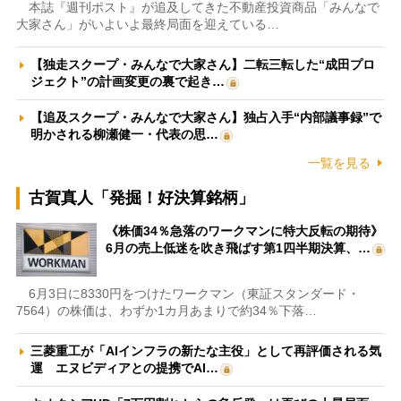
本誌『週刊ポスト』が追及してきた不動産投資商品「みんなで
大家さん」がいよいよ最終局面を迎えている…
【独走スクープ・みんなで大家さん】二転三転した“成田プロ
ジェクト”の計画変更の裏で起き…
【追及スクープ・みんなで大家さん】独占入手“内部議事録”で
明かされる柳瀬健一・代表の思…
一覧を見る
古賀真人「発掘！好決算銘柄」
《株価34％急落のワークマンに特大反転の期待》
6月の売上低迷を吹き飛ばす第1四半期決算、…
6月3日に8330円をつけたワークマン（東証スタンダード・
7564）の株価は、わずか1カ月あまりで約34％下落…
三菱重工が「AIインフラの新たな主役」として再評価される気
運 エヌビディアとの提携でAI…