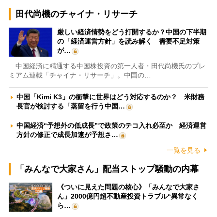
田代尚機のチャイナ・リサーチ
厳しい経済情勢をどう打開するか？中国の下半期
の「経済運営方針」を読み解く 需要不足対策
が…
中国経済に精通する中国株投資の第一人者・田代尚機氏のプレ
ミアム連載「チャイナ・リサーチ」。中国の…
中国「Kimi K3」の衝撃に世界はどう対応するのか？ 米財務
長官が検討する「蒸留を行う中国…
中国経済“予想外の低成長”で政策のテコ入れ必至か 経済運営
方針の修正で成長加速が予想さ…
一覧を見る
「みんなで大家さん」配当ストップ騒動の内幕
《ついに見えた問題の核心》「みんなで大家さ
ん」2000億円超不動産投資トラブル“異常なく
ら…