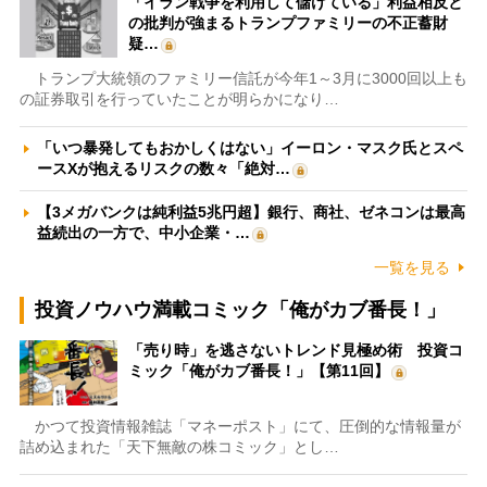
「イラン戦争を利用して儲けている」利益相反と
の批判が強まるトランプファミリーの不正蓄財
疑…
トランプ大統領のファミリー信託が今年1～3月に3000回以上も
の証券取引を行っていたことが明らかになり…
「いつ暴発してもおかしくはない」イーロン・マスク氏とスペ
ースXが抱えるリスクの数々「絶対…
【3メガバンクは純利益5兆円超】銀行、商社、ゼネコンは最高
益続出の一方で、中小企業・…
一覧を見る
投資ノウハウ満載コミック「俺がカブ番長！」
「売り時」を逃さないトレンド見極め術 投資コ
ミック「俺がカブ番長！」【第11回】
かつて投資情報雑誌「マネーポスト」にて、圧倒的な情報量が
詰め込まれた「天下無敵の株コミック」とし…