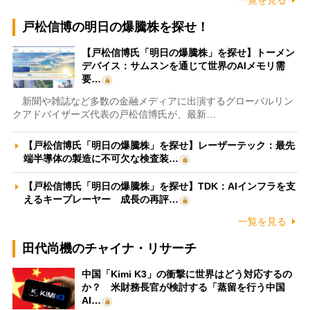
一覧を見る
戸松信博の明日の爆騰株を探せ！
【戸松信博氏「明日の爆騰株」を探せ】トーメン
デバイス：サムスンを通じて世界のAIメモリ需
要…
新聞や雑誌など多数の金融メディアに出演するグローバルリン
クアドバイザーズ代表の戸松信博氏が、最新…
【戸松信博氏「明日の爆騰株」を探せ】レーザーテック：最先
端半導体の製造に不可欠な検査装…
【戸松信博氏「明日の爆騰株」を探せ】TDK：AIインフラを支
えるキープレーヤー 成長の再評…
一覧を見る
田代尚機のチャイナ・リサーチ
中国「Kimi K3」の衝撃に世界はどう対応するの
か？ 米財務長官が検討する「蒸留を行う中国
AI…