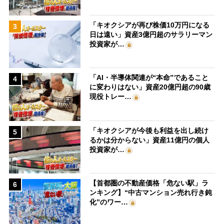
「キオクシアが再び株価10万円になる
3
日は遠い」資産3億円超のサラリーマン
投資家が…
「AI・半導体関連が“本命”であること
4
に変わりはない」資産20億円超の90歳
現役トレー…
「キオクシアが今後も利益を出し続け
5
るかは分からない」資産11億円の個人
投資家が…
【首都圏の不動産価格「危ない駅」ラ
6
ンキング】“中古マンション売れ行き鈍
化”のワー…