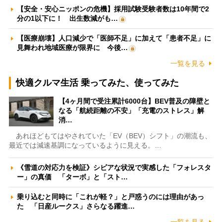
【安全・安心ニッポンの危機】採用試験受験者数は10年間で2
分の1以下に！ 出生数減がも…
【医療崩壊】人口減少で「医師不足」に加えて「患者不足」に
見舞われ地域医療が限界に 今後…
一覧を見る
快適クルマ生活 乗ってみた、使ってみた
【4ヶ月間で受注累計6000台】BEV普及の障壁と
なる「航続距離の不安」「充電のストレス」解
消…
あれほどもてはやされていた「EV（BEV）シフト」の潮流も、
最近では減速基調になっているように見える。…
《雪道の対応力を検証》シビアな状況で実感した「フォレスタ
ー」の真価 「ターボ」と「スト…
乗り込むと同時に「これが軽？」と戸惑うのには理由があっ
た 「日産ルークス」さらなる躍進…