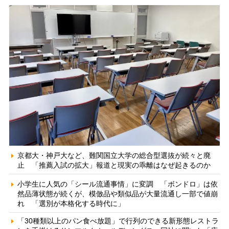
京都大・神戸大など、難関国立大学の総合型選抜が続々と廃
止 「推薦入試の拡大」報道と現実の乖離はなぜ起きるのか
小学生に人気の「シール流通事情」に変調 「ボンドロ」は依
然品薄状態が続くが、模倣品や類似品が大量流通し一部で値崩
れ 「選別が本格化する時代に」
「30種類以上のパン食べ放題」で行列のできる新形態レストラ