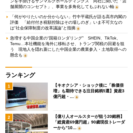
ンを手掛けるサンマルクホールディングス 同社に聞いた「店
舗展開のコンセプト」、事業を多角化してもぶれない軸
「何がやりたいのか分からない」竹中平蔵氏が語る高市内閣の
評価 「給付付き税額控除はその場しのぎ」いま不可欠なの
は“社会保障制度の改革議論”と指摘
急増する中国企業の“国籍ロンダリング” SHEIN、TikTok、
Temu…本社機能を海外に移転させ、トランプ関税の回避を狙
う 現地人を隠れ蓑にした中国企業の農業参入・土地取得への
懸念も
ランキング
【キオクシア・ショック後に「株価倍
1
増」も期待できる注目銘柄5選】資産3
億円超・…
【億り人オールスターが狙う20銘柄】
2
「総資産69億円超」90歳現役トレーダ
ーから“10…