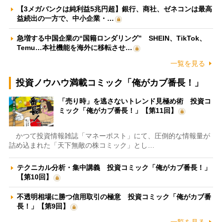
【3メガバンクは純利益5兆円超】銀行、商社、ゼネコンは最高
益続出の一方で、中小企業・…
急増する中国企業の“国籍ロンダリング” SHEIN、TikTok、
Temu…本社機能を海外に移転させ…
一覧を見る
投資ノウハウ満載コミック「俺がカブ番長！」
「売り時」を逃さないトレンド見極め術 投資コ
ミック「俺がカブ番長！」【第11回】
かつて投資情報雑誌「マネーポスト」にて、圧倒的な情報量が
詰め込まれた「天下無敵の株コミック」とし…
テクニカル分析・集中講義 投資コミック「俺がカブ番長！」
【第10回】
不透明相場に勝つ信用取引の極意 投資コミック「俺がカブ番
長！」【第9回】