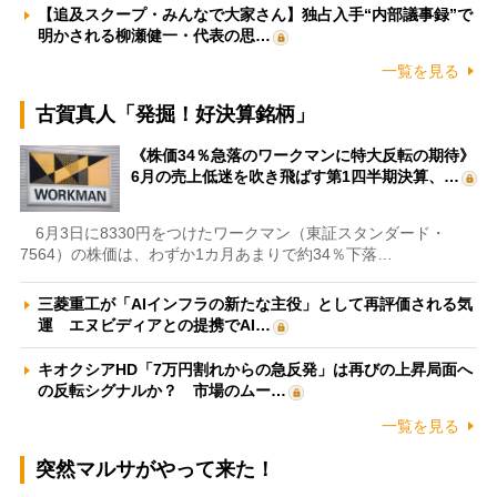
【追及スクープ・みんなで大家さん】独占入手“内部議事録”で
明かされる柳瀬健一・代表の思…
一覧を見る
古賀真人「発掘！好決算銘柄」
《株価34％急落のワークマンに特大反転の期待》
6月の売上低迷を吹き飛ばす第1四半期決算、…
6月3日に8330円をつけたワークマン（東証スタンダード・
7564）の株価は、わずか1カ月あまりで約34％下落…
三菱重工が「AIインフラの新たな主役」として再評価される気
運 エヌビディアとの提携でAI…
キオクシアHD「7万円割れからの急反発」は再びの上昇局面へ
の反転シグナルか？ 市場のムー…
一覧を見る
突然マルサがやって来た！