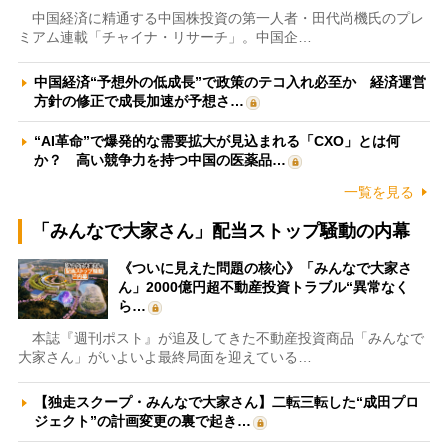
中国経済に精通する中国株投資の第一人者・田代尚機氏のプレ
ミアム連載「チャイナ・リサーチ」。中国企…
中国経済“予想外の低成長”で政策のテコ入れ必至か 経済運営
方針の修正で成長加速が予想さ…
“AI革命”で爆発的な需要拡大が見込まれる「CXO」とは何
か？ 高い競争力を持つ中国の医薬品…
一覧を見る
「みんなで大家さん」配当ストップ騒動の内幕
《ついに見えた問題の核心》「みんなで大家さ
ん」2000億円超不動産投資トラブル“異常なく
ら…
本誌『週刊ポスト』が追及してきた不動産投資商品「みんなで
大家さん」がいよいよ最終局面を迎えている…
【独走スクープ・みんなで大家さん】二転三転した“成田プロ
ジェクト”の計画変更の裏で起き…