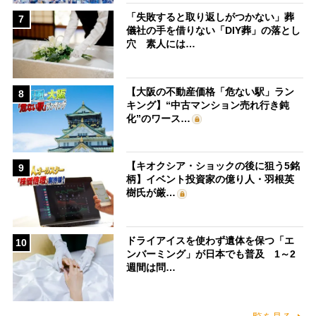
「失敗すると取り返しがつかない」葬
7
儀社の手を借りない「DIY葬」の落とし
穴 素人には…
【大阪の不動産価格「危ない駅」ラン
8
キング】“中古マンション売れ行き鈍
化”のワース…
【キオクシア・ショックの後に狙う5銘
9
柄】イベント投資家の億り人・羽根英
樹氏が厳…
ドライアイスを使わず遺体を保つ「エ
10
ンバーミング」が日本でも普及 1～2
週間は問…