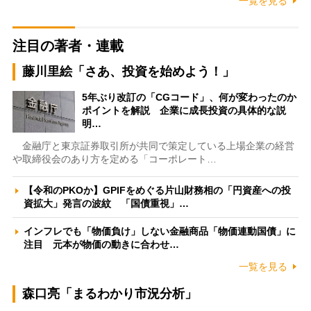
一覧を見る
注目の著者・連載
藤川里絵「さあ、投資を始めよう！」
5年ぶり改訂の「CGコード」、何が変わったのか
ポイントを解説 企業に成長投資の具体的な説
明…
金融庁と東京証券取引所が共同で策定している上場企業の経営
や取締役会のあり方を定める「コーポレート…
【令和のPKOか】GPIFをめぐる片山財務相の「円資産への投
資拡大」発言の波紋 「国債重視」…
インフレでも「物価負け」しない金融商品「物価連動国債」に
注目 元本が物価の動きに合わせ…
一覧を見る
森口亮「まるわかり市況分析」