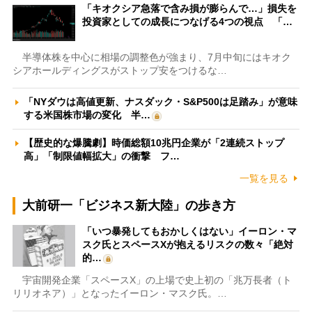
「キオクシア急落で含み損が膨らんで…」損失を
投資家としての成長につなげる4つの視点 「…
半導体株を中心に相場の調整色が強まり、7月中旬にはキオク
シアホールディングスがストップ安をつけるな…
「NYダウは高値更新、ナスダック・S&P500は足踏み」が意味
する米国株市場の変化 半…
【歴史的な爆騰劇】時価総額10兆円企業が「2連続ストップ
高」「制限値幅拡大」の衝撃 フ…
一覧を見る
大前研一「ビジネス新大陸」の歩き方
「いつ暴発してもおかしくはない」イーロン・マ
スク氏とスペースXが抱えるリスクの数々「絶対
的…
宇宙開発企業「スペースX」の上場で史上初の「兆万長者（ト
リリオネア）」となったイーロン・マスク氏。…