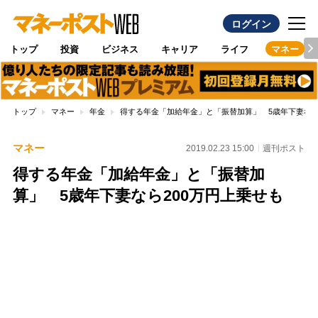
ログイン
トップ
投資
ビジネス
キャリア
ライフ
マネー
トップ
マネー
年金
得する年金「加給年金」と「振替加算」 5歳年下妻なら
マネー
2019.02.23 15:00
週刊ポスト
得する年金「加給年金」と「振替加
算」 5歳年下妻なら200万円上乗せも
Loaded
:
100.00%
/
Unmute