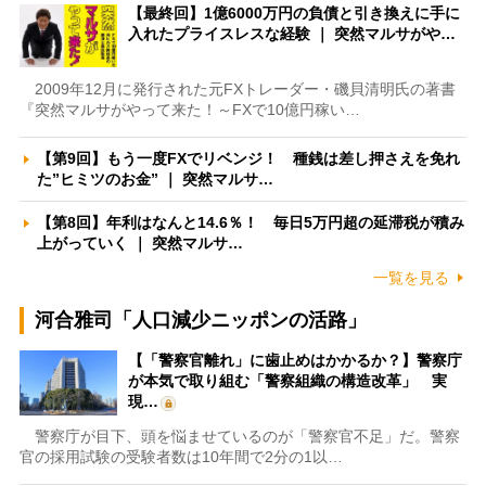
【最終回】1億6000万円の負債と引き換えに手に
入れたプライスレスな経験 ｜ 突然マルサがや…
2009年12月に発行された元FXトレーダー・磯貝清明氏の著書
『突然マルサがやって来た！～FXで10億円稼い…
【第9回】もう一度FXでリベンジ！ 種銭は差し押さえを免れ
た”ヒミツのお金” ｜ 突然マルサ…
【第8回】年利はなんと14.6％！ 毎日5万円超の延滞税が積み
上がっていく ｜ 突然マルサ…
一覧を見る
河合雅司「人口減少ニッポンの活路」
【「警察官離れ」に歯止めはかかるか？】警察庁
が本気で取り組む「警察組織の構造改革」 実
現…
警察庁が目下、頭を悩ませているのが「警察官不足」だ。警察
官の採用試験の受験者数は10年間で2分の1以…