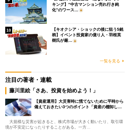
キング】“中古マンション売れ行き鈍
化”のワース…
【キオクシア・ショックの後に狙う5銘
10
柄】イベント投資家の億り人・羽根英
樹氏が厳…
一覧を見る
注目の著者・連載
藤川里絵「さあ、投資を始めよう！」
【資産運用】大災害時に慌てないために平時から
備えておきたい3つのポイント「資産の棚卸し…
大規模な災害が起きると、株式市場が大きく動いたり、取引環
境が不安定になったりすることがある。一方…