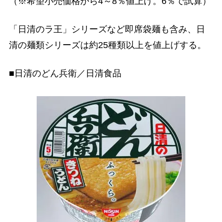
（※希望小売価格から4～8％値上げ。6％で試算）
「日清のラ王」シリーズなど即席袋麺も含み、日
清の麺類シリーズは約25種類以上を値上げする。
■日清のどん兵衛／日清食品