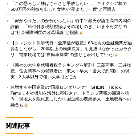
「この恐ろしい株はさっさと手放したい…」キオクシア株で
500万円の利益を出した女性が“夢よもう一度”と再購入
「何がやりたいのか分からない」竹中平蔵氏が語る高市内閣の
評価 「給付付き税額控除はその場しのぎ」いま不可欠なの
は“社会保障制度の改革議論”と指摘
【クレジット決済代行・全東信が破産】63社もの金融機関が融
資をしながら「20年以上の粉飾決算」を見抜けなかったカラク
リ 営業現場では“自転車操業”の焦りも表出していた
《商社の大学別就職者数ランキングを解剖》三菱商事、三井物
産、住友商事への就職者は「東大・早大・慶大で約6割」の現
実 3大学以外で強い大学はどこか
急増する中国企業の“国籍ロンダリング” SHEIN、TikTok、
Temu…本社機能を海外に移転させ、トランプ関税の回避を狙
う 現地人を隠れ蓑にした中国企業の農業参入・土地取得への
懸念も
関連記事