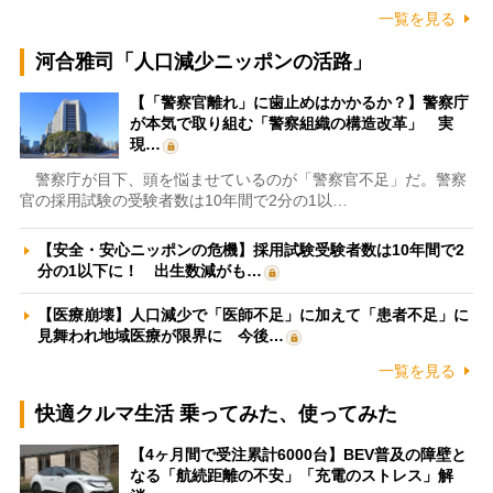
一覧を見る
河合雅司「人口減少ニッポンの活路」
【「警察官離れ」に歯止めはかかるか？】警察庁
が本気で取り組む「警察組織の構造改革」 実
現…
警察庁が目下、頭を悩ませているのが「警察官不足」だ。警察
官の採用試験の受験者数は10年間で2分の1以…
【安全・安心ニッポンの危機】採用試験受験者数は10年間で2
分の1以下に！ 出生数減がも…
【医療崩壊】人口減少で「医師不足」に加えて「患者不足」に
見舞われ地域医療が限界に 今後…
一覧を見る
快適クルマ生活 乗ってみた、使ってみた
【4ヶ月間で受注累計6000台】BEV普及の障壁と
なる「航続距離の不安」「充電のストレス」解