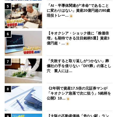
「AI・半導体関連が“本命”であること
5
に変わりはない」資産20億円超の90歳
現役トレー…
【キオクシア・ショック後に「株価倍
6
増」も期待できる注目銘柄5選】資産3
億円超・…
「失敗すると取り返しがつかない」葬
7
儀社の手を借りない「DIY葬」の落とし
穴 素人には…
《2年弱で資産17.5倍の元証券マンが
8
「キオクシア急落で次に狙う」5銘柄を
公開》10…
【大阪の不動産価格「危ない駅」ラン
9