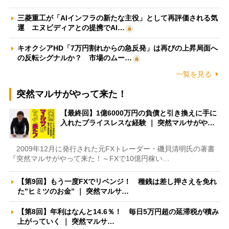
三菱重工が「AIインフラの新たな主役」として再評価される気
運 エヌビディアとの提携でAI…
キオクシアHD「7万円割れからの急反発」は再びの上昇局面へ
の反転シグナルか？ 市場のムー…
一覧を見る
突然マルサがやって来た！
【最終回】1億6000万円の負債と引き換えに手に
入れたプライスレスな経験 ｜ 突然マルサがや…
2009年12月に発行された元FXトレーダー・磯貝清明氏の著書
『突然マルサがやって来た！～FXで10億円稼い…
【第9回】もう一度FXでリベンジ！ 種銭は差し押さえを免れ
た”ヒミツのお金” ｜ 突然マルサ…
【第8回】年利はなんと14.6％！ 毎日5万円超の延滞税が積み
上がっていく ｜ 突然マルサ…