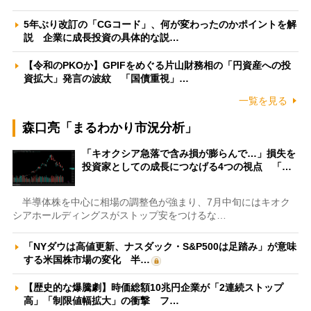
5年ぶり改訂の「CGコード」、何が変わったのかポイントを解
説 企業に成長投資の具体的な説…
【令和のPKOか】GPIFをめぐる片山財務相の「円資産への投
資拡大」発言の波紋 「国債重視」…
一覧を見る
森口亮「まるわかり市況分析」
「キオクシア急落で含み損が膨らんで…」損失を
投資家としての成長につなげる4つの視点 「…
半導体株を中心に相場の調整色が強まり、7月中旬にはキオク
シアホールディングスがストップ安をつけるな…
「NYダウは高値更新、ナスダック・S&P500は足踏み」が意味
する米国株市場の変化 半…
【歴史的な爆騰劇】時価総額10兆円企業が「2連続ストップ
高」「制限値幅拡大」の衝撃 フ…