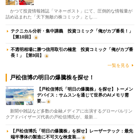
かつて投資情報雑誌「マネーポスト」にて、圧倒的な情報量が
詰め込まれた「天下無敵の株コミック」とし…
テクニカル分析・集中講義 投資コミック「俺がカブ番長！」
【第10回】
不透明相場に勝つ信用取引の極意 投資コミック「俺がカブ番
長！」【第9回】
一覧を見る
戸松信博の明日の爆騰株を探せ！
【戸松信博氏「明日の爆騰株」を探せ】トーメン
デバイス：サムスンを通じて世界のAIメモリ需
要…
新聞や雑誌など多数の金融メディアに出演するグローバルリン
クアドバイザーズ代表の戸松信博氏が、最新…
【戸松信博氏「明日の爆騰株」を探せ】レーザーテック：最先
端半導体の製造に不可欠な検査装…