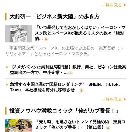
一覧を見る
大前研一「ビジネス新大陸」の歩き方
「いつ暴発してもおかしくはない」イーロン・マ
スク氏とスペースXが抱えるリスクの数々「絶対
的…
宇宙開発企業「スペースX」の上場で史上初の「兆万長者（ト
リリオネア）」となったイーロン・マスク氏。…
【3メガバンクは純利益5兆円超】銀行、商社、ゼネコンは最高
益続出の一方で、中小企業・…
急増する中国企業の“国籍ロンダリング” SHEIN、TikTok、
Temu…本社機能を海外に移転させ…
一覧を見る
投資ノウハウ満載コミック「俺がカブ番長！」
「売り時」を逃さないトレンド見極め術 投資コ
ミック「俺がカブ番長！」【第11回】