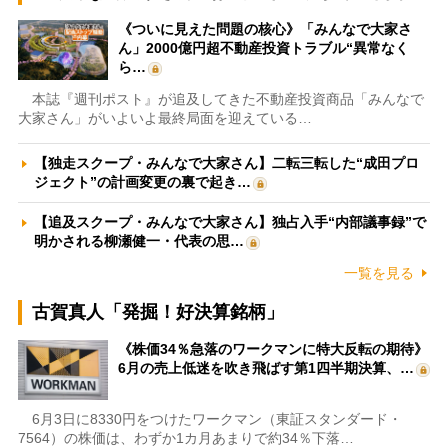
《ついに見えた問題の核心》「みんなで大家さ
ん」2000億円超不動産投資トラブル“異常なく
ら…
本誌『週刊ポスト』が追及してきた不動産投資商品「みんなで
大家さん」がいよいよ最終局面を迎えている…
【独走スクープ・みんなで大家さん】二転三転した“成田プロ
ジェクト”の計画変更の裏で起き…
【追及スクープ・みんなで大家さん】独占入手“内部議事録”で
明かされる柳瀬健一・代表の思…
一覧を見る
古賀真人「発掘！好決算銘柄」
《株価34％急落のワークマンに特大反転の期待》
6月の売上低迷を吹き飛ばす第1四半期決算、…
6月3日に8330円をつけたワークマン（東証スタンダード・
7564）の株価は、わずか1カ月あまりで約34％下落…