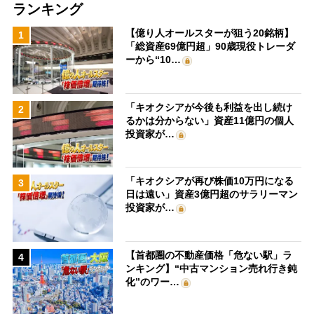
ランキング
【億り人オールスターが狙う20銘柄】
1
「総資産69億円超」90歳現役トレーダ
ーから“10…
「キオクシアが今後も利益を出し続け
2
るかは分からない」資産11億円の個人
投資家が…
「キオクシアが再び株価10万円になる
3
日は遠い」資産3億円超のサラリーマン
投資家が…
【首都圏の不動産価格「危ない駅」ラ
4
ンキング】“中古マンション売れ行き鈍
化”のワー…