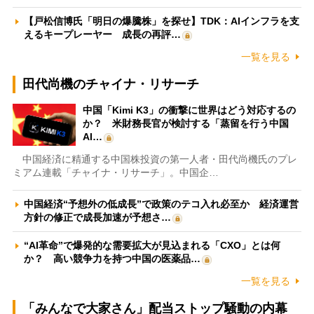
【戸松信博氏「明日の爆騰株」を探せ】TDK：AIインフラを支
えるキープレーヤー 成長の再評…
一覧を見る
田代尚機のチャイナ・リサーチ
中国「Kimi K3」の衝撃に世界はどう対応するの
か？ 米財務長官が検討する「蒸留を行う中国
AI…
中国経済に精通する中国株投資の第一人者・田代尚機氏のプレ
ミアム連載「チャイナ・リサーチ」。中国企…
中国経済“予想外の低成長”で政策のテコ入れ必至か 経済運営
方針の修正で成長加速が予想さ…
“AI革命”で爆発的な需要拡大が見込まれる「CXO」とは何
か？ 高い競争力を持つ中国の医薬品…
一覧を見る
「みんなで大家さん」配当ストップ騒動の内幕