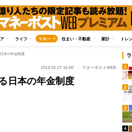
ア
ライフ
マネー
住まい・不動産
家計
トレ
日本の年金制度
ラ
1
2019.02.27 16:00
マネーポストWEB
る日本の年金制度
2
Loaded
:
96.70%
/
3
4