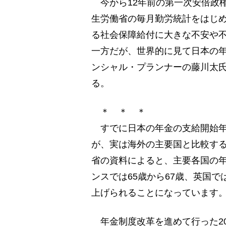
今から12年前の第一次安倍政
生労働省の毎月勤労統計をはじ
る社会保障給付に大きな不安や
一方だが、世界的に見て日本の
ンシャル・プランナーの藤川太
る。
＊ ＊ ＊
すでに日本の年金の支給開始年齢
が、実は海外の主要国と比較す
省の資料によると、主要各国の
ンスでは65歳から67歳、英国で
上げられることになっています
年金制度改革を進めて行った20