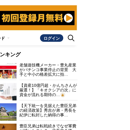
ンド
ログイン
ンキング
老舗遊技機メーカー・豊丸産業
がパチンコ事業停止の背景 大
手と中小の格差拡大に拍…
【資産10億円超・かんちさんが
厳選！】「キオクシアの次」に
資金が流れる期待の…
【天下統一を見据えた豊臣兄弟
の経済政策】秀吉が弟・秀長を
紀伊に転封した納得の事…
豊臣兄弟は転戦続きでなぜ軍費