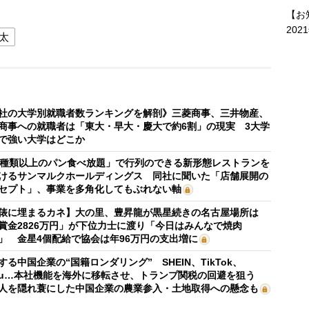
【お
202
太
社の大学別就職者数ランキングを解剖》三菱商事、三井物産、
商事への就職者は「東大・早大・慶大で約6割」の現実 3大学
で強い大学はどこか
0種類以上のパン食べ放題」で行列のできる新形態レストランを
けるサンマルクホールディングス 同社に聞いた「店舗展開の
セプト」、事業を多角化してもぶれない軸
俵に埋まるカネ】大の里、豊昇龍が黒星続きの名古屋場所は
賞金2826万円」が下位力士に渡り「今日はみんなで焼肉
」 金星4個配給で協会は年96万円の支出増に
する中国企業の“国籍ロンダリング” SHEIN、TikTok、
mu…本社機能を海外に移転させ、トランプ関税の回避を狙う
人を隠れ蓑にした中国企業の農業参入・土地取得への懸念も