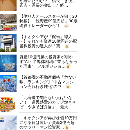
が続いたのか？ 信長亡き後、
秀吉・秀長の突出した経…
【億り人オールスターが狙う20
銘柄】「総資産69億円超」90歳
現役トレーダーから“1…
【キオクシアが「配当」導入
へ】それでも資産10億円超の配
当株投資の達人が「買…
資産10億円超の投資家が明か
す“AI・半導体相場に乗らなかっ
た理由” フルポジショ…
【首都圏の不動産価格「危ない
駅」ランキング】“中古マンシ
ョン売れ行き鈍化”のワ…
「北海道で知らない人はいな
い！」道民熱愛のカップ焼きそ
ば「やきそば弁当」、最大…
「キオクシアが再び株価10万円
になる日は遠い」資産3億円超
のサラリーマン投資家…