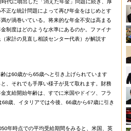
権時代に噴出した「消えた年金」問題に続き、厚
め不正な統計問題によって再び年金をはじめとす
不満が渦巻いている。将来的な年金不安は高まる
年金制度はどのような水準にあるのか。ファイナ
氏（家計の見直し相談センター代表）が解説す
は60歳から65歳へと引き上げられています
ると、それでも手厚い様子が見て取れます。財務
年金支給開始年齢は、すでに米国やドイツ、フラ
は68歳、イタリアでは今後、66歳から67歳に引き
。
50年時点での平均受給期間をみると、米国、英