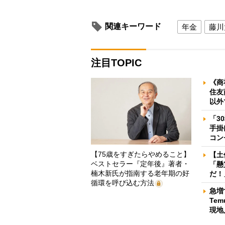
関連キーワード
年金
藤川
注目TOPIC
《商
住友
以外
「3
手掛
コン
【75歳をすぎたらやめること】
【土
ベストセラー『定年後』著者・
「懸
楠木新氏が指南する老年期の好
だ！
循環を呼び込む方法
急増
Te
現地