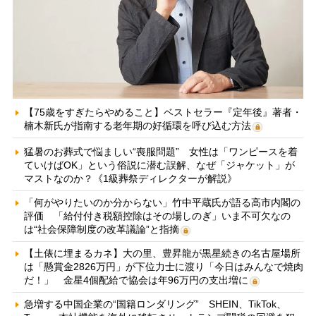
【75歳をすぎたらやめること】ベストセラー『定年後』著者・
楠木新氏が指南する老年期の好循環を呼び込む方法
猛暑のお葬式で悩ましい“喪服問題” 女性は「ワンピースを着
ていけばOK」という俗説に潜む誤解、なぜ「ジャケット」が
マストなのか？《1級葬祭ディレクターが解説》
「何がやりたいのか分からない」竹中平蔵氏が語る高市内閣の
評価 「給付付き税額控除はその場しのぎ」いま不可欠なの
は“社会保障制度の改革議論”と指摘
【土俵に埋まるカネ】大の里、豊昇龍が黒星続きの名古屋場所
は「懸賞金2826万円」が下位力士に渡り「今日はみんなで焼肉
だ！」 金星4個配給で協会は年96万円の支出増に
急増する中国企業の“国籍ロンダリング” SHEIN、TikTok、