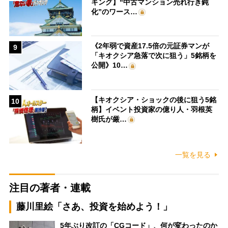
キング】“中古マンション売れ行き鈍
化”のワース…
《2年弱で資産17.5倍の元証券マンが
9
「キオクシア急落で次に狙う」5銘柄を
公開》10…
【キオクシア・ショックの後に狙う5銘
10
柄】イベント投資家の億り人・羽根英
樹氏が厳…
一覧を見る
注目の著者・連載
藤川里絵「さあ、投資を始めよう！」
5年ぶり改訂の「CGコード」、何が変わったのか