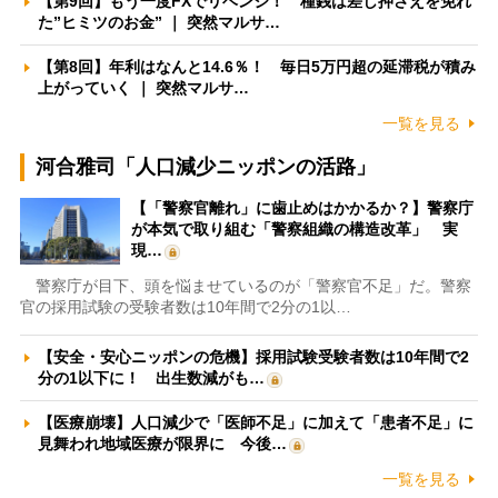
【第9回】もう一度FXでリベンジ！ 種銭は差し押さえを免れ
た”ヒミツのお金” ｜ 突然マルサ…
【第8回】年利はなんと14.6％！ 毎日5万円超の延滞税が積み
上がっていく ｜ 突然マルサ…
一覧を見る
河合雅司「人口減少ニッポンの活路」
【「警察官離れ」に歯止めはかかるか？】警察庁
が本気で取り組む「警察組織の構造改革」 実
現…
警察庁が目下、頭を悩ませているのが「警察官不足」だ。警察
官の採用試験の受験者数は10年間で2分の1以…
【安全・安心ニッポンの危機】採用試験受験者数は10年間で2
分の1以下に！ 出生数減がも…
【医療崩壊】人口減少で「医師不足」に加えて「患者不足」に
見舞われ地域医療が限界に 今後…
一覧を見る