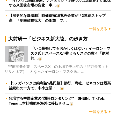
「NYダウは高値更新、ナスダック・S&P500は足踏み」が意味
する米国株市場の変化 半…
【歴史的な爆騰劇】時価総額10兆円企業が「2連続ストップ
高」「制限値幅拡大」の衝撃 フ…
一覧を見る
大前研一「ビジネス新大陸」の歩き方
「いつ暴発してもおかしくはない」イーロン・マ
スク氏とスペースXが抱えるリスクの数々「絶対
的…
宇宙開発企業「スペースX」の上場で史上初の「兆万長者（ト
リリオネア）」となったイーロン・マスク氏。…
【3メガバンクは純利益5兆円超】銀行、商社、ゼネコンは最高
益続出の一方で、中小企業・…
急増する中国企業の“国籍ロンダリング” SHEIN、TikTok、
Temu…本社機能を海外に移転させ…
一覧を見る