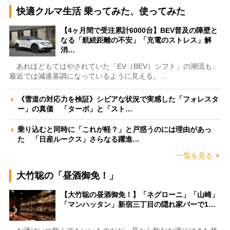
快適クルマ生活 乗ってみた、使ってみた
【4ヶ月間で受注累計6000台】BEV普及の障壁と
なる「航続距離の不安」「充電のストレス」解
消…
あれほどもてはやされていた「EV（BEV）シフト」の潮流も、
最近では減速基調になっているように見える。…
《雪道の対応力を検証》シビアな状況で実感した「フォレスタ
ー」の真価 「ターボ」と「スト…
乗り込むと同時に「これが軽？」と戸惑うのには理由があっ
た 「日産ルークス」さらなる躍進…
一覧を見る
大竹聡の「昼酒御免！」
【大竹聡の昼酒御免！】「ネグローニ」「山崎」
「マンハッタン」新宿三丁目の隠れ家バーで1…