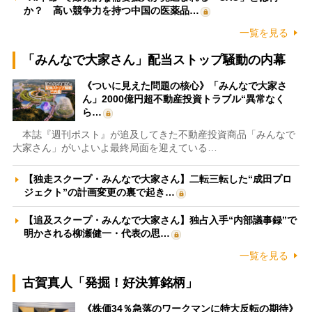
か？ 高い競争力を持つ中国の医薬品…
一覧を見る
「みんなで大家さん」配当ストップ騒動の内幕
《ついに見えた問題の核心》「みんなで大家さ
ん」2000億円超不動産投資トラブル“異常なく
ら…
本誌『週刊ポスト』が追及してきた不動産投資商品「みんなで
大家さん」がいよいよ最終局面を迎えている…
【独走スクープ・みんなで大家さん】二転三転した“成田プロ
ジェクト”の計画変更の裏で起き…
【追及スクープ・みんなで大家さん】独占入手“内部議事録”で
明かされる柳瀬健一・代表の思…
一覧を見る
古賀真人「発掘！好決算銘柄」
《株価34％急落のワークマンに特大反転の期待》