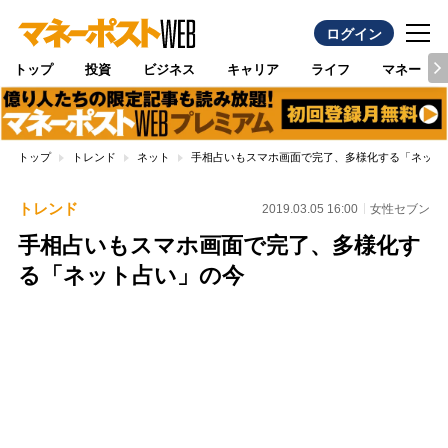
ログイン
トップ
投資
ビジネス
キャリア
ライフ
マネー
トップ
トレンド
ネット
手相占いもスマホ画面で完了、多様化する「ネット
トレンド
2019.03.05 16:00
女性セブン
手相占いもスマホ画面で完了、多様化す
る「ネット占い」の今
Loaded
:
87.48%
/
Unmute