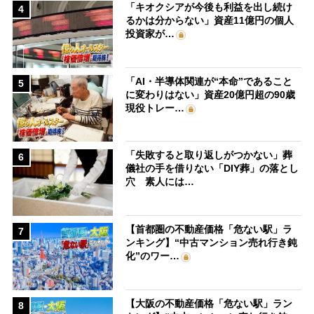
「キオクシアが今後も利益を出し続け
4
るかは分からない」資産11億円の個人
投資家が…
「AI・半導体関連が“本命”であること
5
に変わりはない」資産20億円超の90歳
現役トレー…
「失敗すると取り返しがつかない」葬
6
儀社の手を借りない「DIY葬」の落とし
穴 素人には…
【首都圏の不動産価格「危ない駅」ラ
7
ンキング】“中古マンション売れ行き鈍
化”のワー…
【大阪の不動産価格「危ない駅」ラン
8