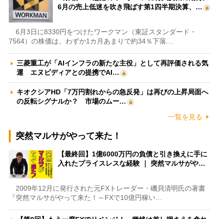
6月の売上低迷を吹き飛ばす第1四半期決算、…
6月3日に8330円をつけたワークマン（東証スタンダード・
7564）の株価は、わずか1カ月あまりで約34％下落…
三菱重工が「AIインフラの新たな主役」として再評価される気
運 エヌビディアとの提携でAI…
キオクシアHD「7万円割れからの急反発」は再びの上昇局面へ
の反転シグナルか？ 市場のムー…
一覧を見る
突然マルサがやって来た！
【最終回】1億6000万円の負債と引き換えに手に
入れたプライスレスな経験 ｜ 突然マルサがや…
2009年12月に発行された元FXトレーダー・磯貝清明氏の著書
『突然マルサがやって来た！～FXで10億円稼い…