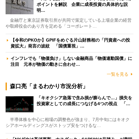
ポイントを解説 企業に成長投資の具体的な説
明…
金融庁と東京証券取引所が共同で策定している上場企業の経営
や取締役会のあり方を定める「コーポレート…
【令和のPKOか】GPIFをめぐる片山財務相の「円資産への投
資拡大」発言の波紋 「国債重視」…
インフレでも「物価負け」しない金融商品「物価連動国債」に
注目 元本が物価の動きに合わせ…
一覧を見る
森口亮「まるわかり市況分析」
「キオクシア急落で含み損が膨らんで…」損失を
投資家としての成長につなげる4つの視点 「…
半導体株を中心に相場の調整色が強まり、7月中旬にはキオク
シアホールディングスがストップ安をつけるな…