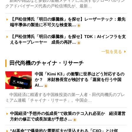
新聞や雑誌など多数の金融メディアに出演するグローバルリン
クアドバイザーズ代表の戸松信博氏が、最新…
【戸松信博氏「明日の爆騰株」を探せ】レーザーテック：最先
端半導体の製造に不可欠な検査装…
【戸松信博氏「明日の爆騰株」を探せ】TDK：AIインフラを支
えるキープレーヤー 成長の再評…
一覧を見る
田代尚機のチャイナ・リサーチ
中国「Kimi K3」の衝撃に世界はどう対応するの
か？ 米財務長官が検討する「蒸留を行う中国
AI…
中国経済に精通する中国株投資の第一人者・田代尚機氏のプレ
ミアム連載「チャイナ・リサーチ」。中国企…
中国経済“予想外の低成長”で政策のテコ入れ必至か 経済運営
方針の修正で成長加速が予想さ…
“AI革命”で爆発的な需要拡大が見込まれる「CXO」とは何