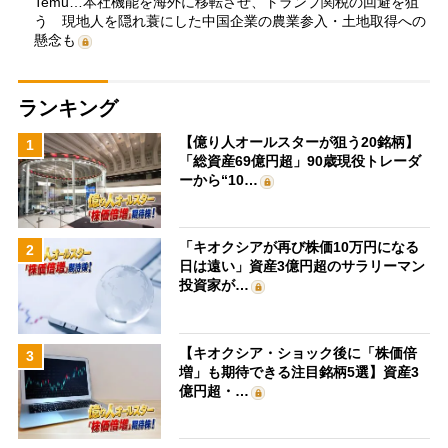
Temu…本社機能を海外に移転させ、トランプ関税の回避を狙
う 現地人を隠れ蓑にした中国企業の農業参入・土地取得への
懸念も
ランキング
【億り人オールスターが狙う20銘柄】
1
「総資産69億円超」90歳現役トレーダ
ーから“10…
「キオクシアが再び株価10万円になる
2
日は遠い」資産3億円超のサラリーマン
投資家が…
【キオクシア・ショック後に「株価倍
3
増」も期待できる注目銘柄5選】資産3
億円超・…