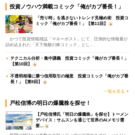
投資ノウハウ満載コミック「俺がカブ番長！」
「売り時」を逃さないトレンド見極め術 投資コ
ミック「俺がカブ番長！」【第11回】
かつて投資情報雑誌「マネーポスト」にて、圧倒的な情報量が
詰め込まれた「天下無敵の株コミック」とし…
テクニカル分析・集中講義 投資コミック「俺がカブ番長！」
【第10回】
不透明相場に勝つ信用取引の極意 投資コミック「俺がカブ番
長！」【第9回】
一覧を見る
戸松信博の明日の爆騰株を探せ！
【戸松信博氏「明日の爆騰株」を探せ】トーメン
デバイス：サムスンを通じて世界のAIメモリ需
要…