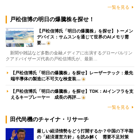
一覧を見る
戸松信博の明日の爆騰株を探せ！
【戸松信博氏「明日の爆騰株」を探せ】トーメン
デバイス：サムスンを通じて世界のAIメモリ需
要…
新聞や雑誌など多数の金融メディアに出演するグローバルリン
クアドバイザーズ代表の戸松信博氏が、最新…
【戸松信博氏「明日の爆騰株」を探せ】レーザーテック：最先
端半導体の製造に不可欠な検査装…
【戸松信博氏「明日の爆騰株」を探せ】TDK：AIインフラを支
えるキープレーヤー 成長の再評…
一覧を見る
田代尚機のチャイナ・リサーチ
厳しい経済情勢をどう打開するか？中国の下半期
の「経済運営方針」を読み解く 需要不足対策