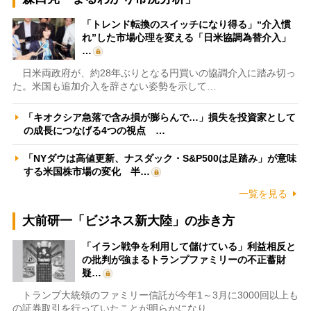
「トレンド転換のスイッチになり得る」“介入慣
れ”した市場心理を変える「日米協調為替介入」
…
日米両政府が、約28年ぶりとなる円買いの協調介入に踏み切っ
た。米国も追加介入を辞さない姿勢を示して…
「キオクシア急落で含み損が膨らんで…」損失を投資家として
の成長につなげる4つの視点 …
「NYダウは高値更新、ナスダック・S&P500は足踏み」が意味
する米国株市場の変化 半…
一覧を見る
大前研一「ビジネス新大陸」の歩き方
「イラン戦争を利用して儲けている」利益相反と
の批判が強まるトランプファミリーの不正蓄財
疑…
トランプ大統領のファミリー信託が今年1～3月に3000回以上も
の証券取引を行っていたことが明らかになり…