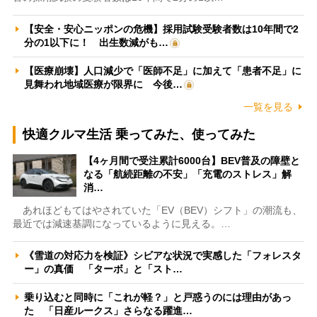
【安全・安心ニッポンの危機】採用試験受験者数は10年間で2
分の1以下に！ 出生数減がも…
【医療崩壊】人口減少で「医師不足」に加えて「患者不足」に
見舞われ地域医療が限界に 今後…
一覧を見る
快適クルマ生活 乗ってみた、使ってみた
【4ヶ月間で受注累計6000台】BEV普及の障壁と
なる「航続距離の不安」「充電のストレス」解
消…
あれほどもてはやされていた「EV（BEV）シフト」の潮流も、
最近では減速基調になっているように見える。…
《雪道の対応力を検証》シビアな状況で実感した「フォレスタ
ー」の真価 「ターボ」と「スト…
乗り込むと同時に「これが軽？」と戸惑うのには理由があっ
た 「日産ルークス」さらなる躍進…