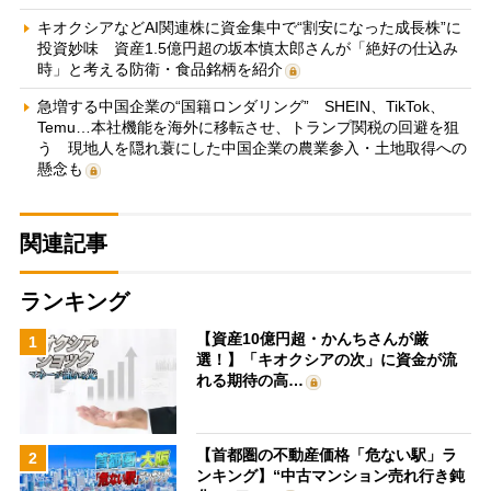
キオクシアなどAI関連株に資金集中で“割安になった成長株”に
投資妙味 資産1.5億円超の坂本慎太郎さんが「絶好の仕込み
時」と考える防衛・食品銘柄を紹介
急増する中国企業の“国籍ロンダリング” SHEIN、TikTok、
Temu…本社機能を海外に移転させ、トランプ関税の回避を狙
う 現地人を隠れ蓑にした中国企業の農業参入・土地取得への
懸念も
関連記事
ランキング
【資産10億円超・かんちさんが厳
1
選！】「キオクシアの次」に資金が流
れる期待の高…
【首都圏の不動産価格「危ない駅」ラ
2
ンキング】“中古マンション売れ行き鈍