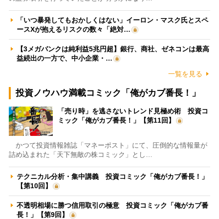
「いつ暴発してもおかしくはない」イーロン・マスク氏とスペ
ースXが抱えるリスクの数々「絶対…
【3メガバンクは純利益5兆円超】銀行、商社、ゼネコンは最高
益続出の一方で、中小企業・…
一覧を見る
投資ノウハウ満載コミック「俺がカブ番長！」
「売り時」を逃さないトレンド見極め術 投資コ
ミック「俺がカブ番長！」【第11回】
かつて投資情報雑誌「マネーポスト」にて、圧倒的な情報量が
詰め込まれた「天下無敵の株コミック」とし…
テクニカル分析・集中講義 投資コミック「俺がカブ番長！」
【第10回】
不透明相場に勝つ信用取引の極意 投資コミック「俺がカブ番
長！」【第9回】