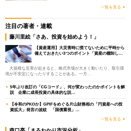
一覧を見る
注目の著者・連載
藤川里絵「さあ、投資を始めよう！」
【資産運用】大災害時に慌てないために平時から
備えておきたい3つのポイント「資産の棚卸し…
大規模な災害が起きると、株式市場が大きく動いたり、取引環
境が不安定になったりすることがある。一方…
5年ぶり改訂の「CGコード」、何が変わったのかポイントを解
説 企業に成長投資の具体的な説…
【令和のPKOか】GPIFをめぐる片山財務相の「円資産への投
資拡大」発言の波紋 「国債重視」…
一覧を見る
森口亮「まるわかり市況分析」