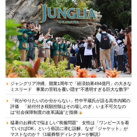
ジャングリア沖縄、開業1周年で「経済効果494億円」の大きな
ミスリード 事業の苦戦を覆い隠す“不透明すぎる巨大な数字”
「何がやりたいのか分からない」竹中平蔵氏が語る高市内閣の
評価 「給付付き税額控除はその場しのぎ」いま不可欠なの
は“社会保障制度の改革議論”と指摘
猛暑のお葬式で悩ましい“喪服問題” 女性は「ワンピースを着
ていけばOK」という俗説に潜む誤解、なぜ「ジャケット」が
マストなのか？《1級葬祭ディレクターが解説》