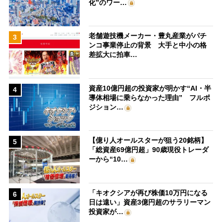
化”のワー…
老舗遊技機メーカー・豊丸産業がパチ
3
ンコ事業停止の背景 大手と中小の格
差拡大に拍車…
資産10億円超の投資家が明かす“AI・半
4
導体相場に乗らなかった理由” フルポ
ジション…
【億り人オールスターが狙う20銘柄】
5
「総資産69億円超」90歳現役トレーダ
ーから“10…
「キオクシアが再び株価10万円になる
6
日は遠い」資産3億円超のサラリーマン
投資家が…