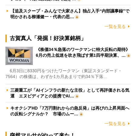
【追及スクープ・みんなで大家さん】独占入手“内部議事録”で
明かされる柳瀬健一・代表の思…
一覧を見る
古賀真人「発掘！好決算銘柄」
《株価34％急落のワークマンに特大反転の期待》
6月の売上低迷を吹き飛ばす第1四半期決算、…
6月3日に8330円をつけたワークマン（東証スタンダード・
7564）の株価は、わずか1カ月あまりで約34％下落…
三菱重工が「AIインフラの新たな主役」として再評価される気
運 エヌビディアとの提携でAI…
キオクシアHD「7万円割れからの急反発」は再びの上昇局面へ
の反転シグナルか？ 市場のムー…
一覧を見る
突然マルサがやって来た！