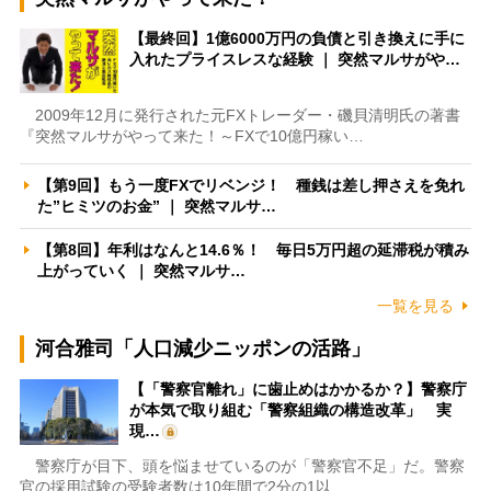
【最終回】1億6000万円の負債と引き換えに手に
入れたプライスレスな経験 ｜ 突然マルサがや…
2009年12月に発行された元FXトレーダー・磯貝清明氏の著書
『突然マルサがやって来た！～FXで10億円稼い…
【第9回】もう一度FXでリベンジ！ 種銭は差し押さえを免れ
た”ヒミツのお金” ｜ 突然マルサ…
【第8回】年利はなんと14.6％！ 毎日5万円超の延滞税が積み
上がっていく ｜ 突然マルサ…
一覧を見る
河合雅司「人口減少ニッポンの活路」
【「警察官離れ」に歯止めはかかるか？】警察庁
が本気で取り組む「警察組織の構造改革」 実
現…
警察庁が目下、頭を悩ませているのが「警察官不足」だ。警察
官の採用試験の受験者数は10年間で2分の1以…