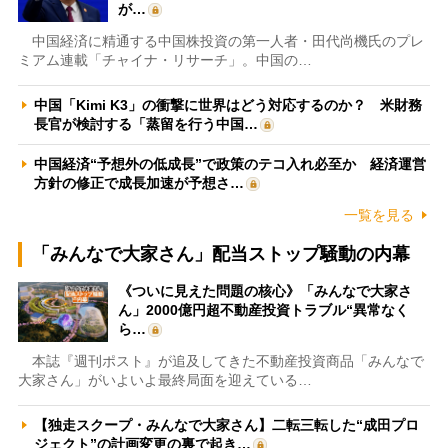
が…
中国経済に精通する中国株投資の第一人者・田代尚機氏のプレ
ミアム連載「チャイナ・リサーチ」。中国の…
中国「Kimi K3」の衝撃に世界はどう対応するのか？ 米財務
長官が検討する「蒸留を行う中国…
中国経済“予想外の低成長”で政策のテコ入れ必至か 経済運営
方針の修正で成長加速が予想さ…
一覧を見る
「みんなで大家さん」配当ストップ騒動の内幕
《ついに見えた問題の核心》「みんなで大家さ
ん」2000億円超不動産投資トラブル“異常なく
ら…
本誌『週刊ポスト』が追及してきた不動産投資商品「みんなで
大家さん」がいよいよ最終局面を迎えている…
【独走スクープ・みんなで大家さん】二転三転した“成田プロ
ジェクト”の計画変更の裏で起き…