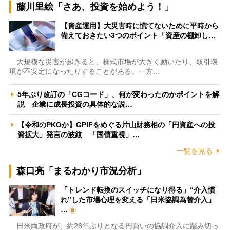
藤川里絵「さあ、投資を始めよう！」
【資産運用】大災害時に慌てないために平時から
備えておきたい3つのポイント「資産の棚卸し…
大規模な災害が起きると、株式市場が大きく動いたり、取引環
境が不安定になったりすることがある。一方…
5年ぶり改訂の「CGコード」、何が変わったのかポイントを解
説 企業に成長投資の具体的な説…
【令和のPKOか】GPIFをめぐる片山財務相の「円資産への投
資拡大」発言の波紋 「国債重視」…
一覧を見る
森口亮「まるわかり市況分析」
「トレンド転換のスイッチになり得る」“介入慣
れ”した市場心理を変える「日米協調為替介入」
…
日米両政府が、約28年ぶりとなる円買いの協調介入に踏み切っ