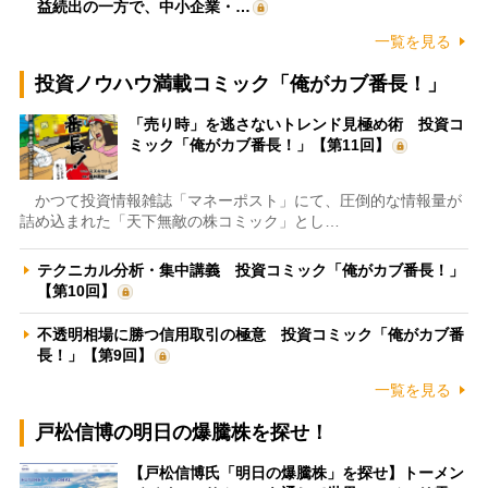
益続出の一方で、中小企業・…
一覧を見る
投資ノウハウ満載コミック「俺がカブ番長！」
「売り時」を逃さないトレンド見極め術 投資コ
ミック「俺がカブ番長！」【第11回】
かつて投資情報雑誌「マネーポスト」にて、圧倒的な情報量が
詰め込まれた「天下無敵の株コミック」とし…
テクニカル分析・集中講義 投資コミック「俺がカブ番長！」
【第10回】
不透明相場に勝つ信用取引の極意 投資コミック「俺がカブ番
長！」【第9回】
一覧を見る
戸松信博の明日の爆騰株を探せ！
【戸松信博氏「明日の爆騰株」を探せ】トーメン