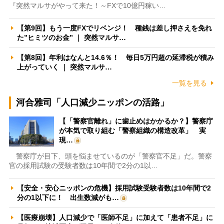
『突然マルサがやって来た！～FXで10億円稼い…
【第9回】もう一度FXでリベンジ！ 種銭は差し押さえを免れ
た”ヒミツのお金” ｜ 突然マルサ…
【第8回】年利はなんと14.6％！ 毎日5万円超の延滞税が積み
上がっていく ｜ 突然マルサ…
一覧を見る
河合雅司「人口減少ニッポンの活路」
【「警察官離れ」に歯止めはかかるか？】警察庁
が本気で取り組む「警察組織の構造改革」 実
現…
警察庁が目下、頭を悩ませているのが「警察官不足」だ。警察
官の採用試験の受験者数は10年間で2分の1以…
【安全・安心ニッポンの危機】採用試験受験者数は10年間で2
分の1以下に！ 出生数減がも…
【医療崩壊】人口減少で「医師不足」に加えて「患者不足」に