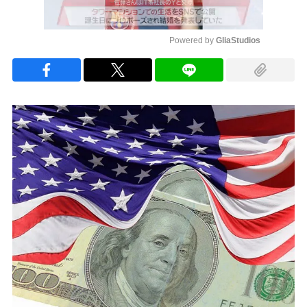
Powered by 
GliaStudios
Mute