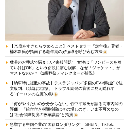
【75歳をすぎたらやめること】ベストセラー『定年後』著者・
楠木新氏が指南する老年期の好循環を呼び込む方法
猛暑のお葬式で悩ましい“喪服問題” 女性は「ワンピースを着
ていけばOK」という俗説に潜む誤解、なぜ「ジャケット」が
マストなのか？《1級葬祭ディレクターが解説》
【納車時に複数の事故】テスラジャパン“多額のEV補助金”で注
文殺到、現場は大混乱 トラブル続発の背後に見え隠れす
る“イーロンの右腕”の影
「何がやりたいのか分からない」竹中平蔵氏が語る高市内閣の
評価 「給付付き税額控除はその場しのぎ」いま不可欠なの
は“社会保障制度の改革議論”と指摘
急増する中国企業の“国籍ロンダリング” SHEIN、TikTok、