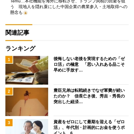
Temu…本社機能を海外に移転させ、トランプ関税の回避を狙
う 現地人を隠れ蓑にした中国企業の農業参入・土地取得への
懸念も
関連記事
ランキング
後悔しない老後を実現するための「ゼ
1
ロ活」の極意 「思い入れある品こそ
早めに手放す…
豊臣兄弟は転戦続きでなぜ軍費が続い
2
たのか？ 信長亡き後、秀吉・秀長の
突出した経済…
資産をゼロにして最期を迎える「ゼロ
3
活」、年代別・計画的にお金を使うポ
イント 6…