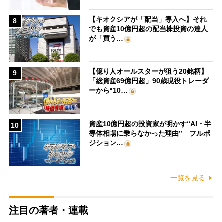
【キオクシアが「配当」導入へ】それ
8
でも資産10億円超の配当株投資の達人
が「買う…
【億り人オールスターが狙う20銘柄】
9
「総資産69億円超」90歳現役トレーダ
ーから“10…
資産10億円超の投資家が明かす“AI・半
10
導体相場に乗らなかった理由” フルポ
ジション…
一覧を見る
注目の著者・連載