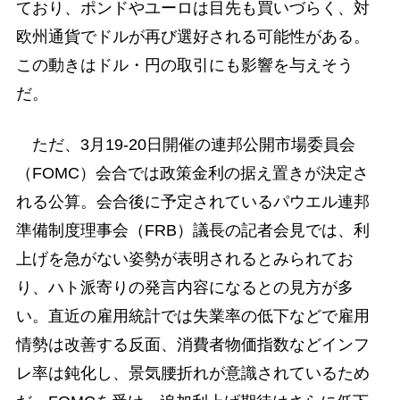
ており、ポンドやユーロは目先も買いづらく、対
欧州通貨でドルが再び選好される可能性がある。
この動きはドル・円の取引にも影響を与えそう
だ。
ただ、3月19-20日開催の連邦公開市場委員会
（FOMC）会合では政策金利の据え置きが決定さ
れる公算。会合後に予定されているパウエル連邦
準備制度理事会（FRB）議長の記者会見では、利
上げを急がない姿勢が表明されるとみられてお
り、ハト派寄りの発言内容になるとの見方が多
い。直近の雇用統計では失業率の低下などで雇用
情勢は改善する反面、消費者物価指数などインフ
レ率は鈍化し、景気腰折れが意識されているため