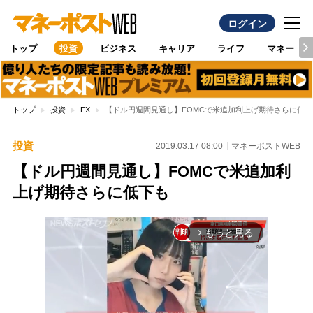
ログイン
トップ
投資
ビジネス
キャリア
ライフ
マネー
トップ
投資
FX
【ドル円週間見通し】FOMCで米追加利上げ期待さらに低下
投資
2019.03.17 08:00
マネーポストWEB
【ドル円週間見通し】FOMCで米追加利
上げ期待さらに低下も
もっと見る
arrow_forward_ios