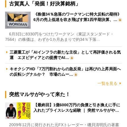
古賀真人「発掘！好決算銘柄」
《株価34％急落のワークマンに特大反転の期待》
6月の売上低迷を吹き飛ばす第1四半期決算、…
6月3日に8330円をつけたワークマン（東証スタンダード・
7564）の株価は、わずか1カ月あまりで約34％下落…
三菱重工が「AIインフラの新たな主役」として再評価される気
運 エヌビディアとの提携でAI…
キオクシアHD「7万円割れからの急反発」は再びの上昇局面へ
の反転シグナルか？ 市場のムー…
一覧を見る
突然マルサがやって来た！
【最終回】1億6000万円の負債と引き換えに手に
入れたプライスレスな経験 ｜ 突然マルサがや…
2009年12月に発行された元FXトレーダー・磯貝清明氏の著書