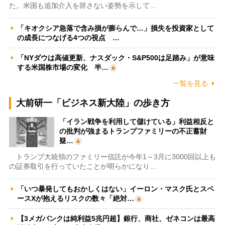
た。米国も追加介入を辞さない姿勢を示して…
「キオクシア急落で含み損が膨らんで…」損失を投資家として
の成長につなげる4つの視点 …
「NYダウは高値更新、ナスダック・S&P500は足踏み」が意味
する米国株市場の変化 半…
一覧を見る
大前研一「ビジネス新大陸」の歩き方
「イラン戦争を利用して儲けている」利益相反と
の批判が強まるトランプファミリーの不正蓄財
疑…
トランプ大統領のファミリー信託が今年1～3月に3000回以上も
の証券取引を行っていたことが明らかになり…
「いつ暴発してもおかしくはない」イーロン・マスク氏とスペ
ースXが抱えるリスクの数々「絶対…
【3メガバンクは純利益5兆円超】銀行、商社、ゼネコンは最高