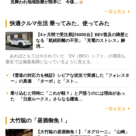
見舞われ地域医療が限界に 今後…
一覧を見る
快適クルマ生活 乗ってみた、使ってみた
【4ヶ月間で受注累計6000台】BEV普及の障壁と
なる「航続距離の不安」「充電のストレス」解
消…
あれほどもてはやされていた「EV（BEV）シフト」の潮流も、
最近では減速基調になっているように見える。…
《雪道の対応力を検証》シビアな状況で実感した「フォレスタ
ー」の真価 「ターボ」と「スト…
乗り込むと同時に「これが軽？」と戸惑うのには理由があっ
た 「日産ルークス」さらなる躍進…
一覧を見る
大竹聡の「昼酒御免！」
【大竹聡の昼酒御免！】「ネグローニ」「山崎」