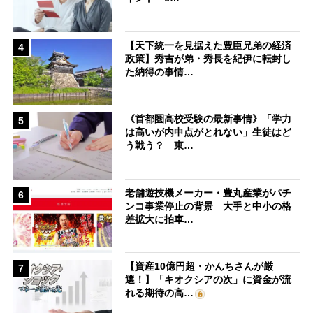
【天下統一を見据えた豊臣兄弟の経済
4
政策】秀吉が弟・秀長を紀伊に転封し
た納得の事情…
《首都圏高校受験の最新事情》「学力
5
は高いが内申点がとれない」生徒はど
う戦う？ 東…
老舗遊技機メーカー・豊丸産業がパチ
6
ンコ事業停止の背景 大手と中小の格
差拡大に拍車…
【資産10億円超・かんちさんが厳
7
選！】「キオクシアの次」に資金が流
れる期待の高…