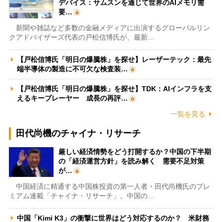
デバイス：サムスンを通じて世界のAIメモリ需
要…
新聞や雑誌など多数の金融メディアに出演するグローバルリン
クアドバイザーズ代表の戸松信博氏が、最新…
【戸松信博氏「明日の爆騰株」を探せ】レーザーテック：最先
端半導体の製造に不可欠な検査装…
【戸松信博氏「明日の爆騰株」を探せ】TDK：AIインフラを支
えるキープレーヤー 成長の再評…
一覧を見る
田代尚機のチャイナ・リサーチ
厳しい経済情勢をどう打開するか？中国の下半期
の「経済運営方針」を読み解く 需要不足対策
が…
中国経済に精通する中国株投資の第一人者・田代尚機氏のプレ
ミアム連載「チャイナ・リサーチ」。中国の…
中国「Kimi K3」の衝撃に世界はどう対応するのか？ 米財務