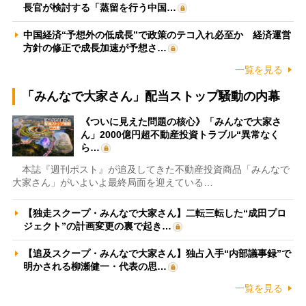
長官が検討する「蒸留を行う中国…
中国経済“予想外の低成長”で政策のテコ入れ必至か 経済運営
方針の修正で成長加速が予想さ…
一覧を見る
「みんなで大家さん」配当ストップ騒動の内幕
《ついに見えた問題の核心》「みんなで大家さ
ん」2000億円超不動産投資トラブル“異常なく
ら…
本誌『週刊ポスト』が追及してきた不動産投資商品「みんなで
大家さん」がいよいよ最終局面を迎えている…
【独走スクープ・みんなで大家さん】二転三転した“成田プロ
ジェクト”の計画変更の裏で起き…
【追及スクープ・みんなで大家さん】独占入手“内部議事録”で
明かされる柳瀬健一・代表の思…
一覧を見る