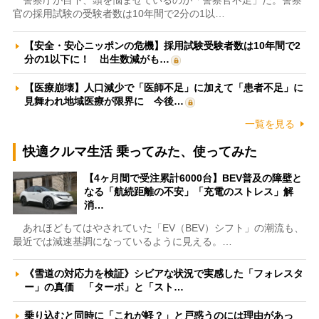
警察庁が目下、頭を悩ませているのが「警察官不足」だ。警察
官の採用試験の受験者数は10年間で2分の1以…
【安全・安心ニッポンの危機】採用試験受験者数は10年間で2
分の1以下に！ 出生数減がも…
【医療崩壊】人口減少で「医師不足」に加えて「患者不足」に
見舞われ地域医療が限界に 今後…
一覧を見る
快適クルマ生活 乗ってみた、使ってみた
【4ヶ月間で受注累計6000台】BEV普及の障壁と
なる「航続距離の不安」「充電のストレス」解
消…
あれほどもてはやされていた「EV（BEV）シフト」の潮流も、
最近では減速基調になっているように見える。…
《雪道の対応力を検証》シビアな状況で実感した「フォレスタ
ー」の真価 「ターボ」と「スト…
乗り込むと同時に「これが軽？」と戸惑うのには理由があっ