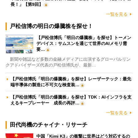
長！」【第9回】
一覧を見る
戸松信博の明日の爆騰株を探せ！
【戸松信博氏「明日の爆騰株」を探せ】トーメン
デバイス：サムスンを通じて世界のAIメモリ需
要…
新聞や雑誌など多数の金融メディアに出演するグローバルリン
クアドバイザーズ代表の戸松信博氏が、最新…
【戸松信博氏「明日の爆騰株」を探せ】レーザーテック：最先
端半導体の製造に不可欠な検査装…
【戸松信博氏「明日の爆騰株」を探せ】TDK：AIインフラを支
えるキープレーヤー 成長の再評…
一覧を見る
田代尚機のチャイナ・リサーチ
中国「Kimi K3」の衝撃に世界はどう対応するの