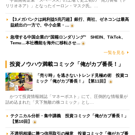
宇宙開発企業「スペースX」の上場で史上初の「兆万長者（ト
リリオネア）」となったイーロン・マスク氏。…
【3メガバンクは純利益5兆円超】銀行、商社、ゼネコンは最高
益続出の一方で、中小企業・…
急増する中国企業の“国籍ロンダリング” SHEIN、TikTok、
Temu…本社機能を海外に移転させ…
一覧を見る
投資ノウハウ満載コミック「俺がカブ番長！」
「売り時」を逃さないトレンド見極め術 投資コ
ミック「俺がカブ番長！」【第11回】
かつて投資情報雑誌「マネーポスト」にて、圧倒的な情報量が
詰め込まれた「天下無敵の株コミック」とし…
テクニカル分析・集中講義 投資コミック「俺がカブ番長！」
【第10回】
不透明相場に勝つ信用取引の極意 投資コミック「俺がカブ番