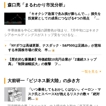
森口亮「まるわかり市況分析」
「キオクシア急落で含み損が膨らんで…」損失を
投資家としての成長につなげる4つの視点 「…
半導体株を中心に相場の調整色が強まり、7月中旬にはキオク
シアホールディングスがストップ安をつけるな…
「NYダウは高値更新、ナスダック・S&P500は足踏み」が意味
する米国株市場の変化 半…
【歴史的な爆騰劇】時価総額10兆円企業が「2連続ストップ
高」「制限値幅拡大」の衝撃 フ…
一覧を見る
大前研一「ビジネス新大陸」の歩き方
「いつ暴発してもおかしくはない」イーロン・マ
スク氏とスペースXが抱えるリスクの数々「絶対
的…