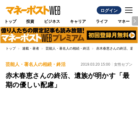
ログイン
トップ
投資
ビジネス
キャリア
ライフ
マネー
トップ
連載・著者
芸能人・著名人の相続・終活
赤木春恵さんの終活、遺族
芸能人・著名人の相続・終活
2019.03.20 15:00
女性セブン
赤木春恵さんの終活、遺族が明かす「最
期の優しい配慮」
Loaded
:
88.30%
/
Unmute