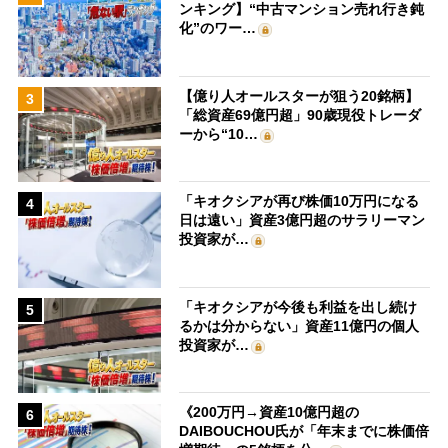
ンキング】“中古マンション売れ行き鈍
化”のワー…
【億り人オールスターが狙う20銘柄】
3
「総資産69億円超」90歳現役トレーダ
ーから“10…
「キオクシアが再び株価10万円になる
4
日は遠い」資産3億円超のサラリーマン
投資家が…
「キオクシアが今後も利益を出し続け
5
るかは分からない」資産11億円の個人
投資家が…
《200万円→資産10億円超の
6
DAIBOUCHOU氏が「年末までに株価倍