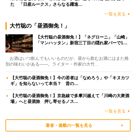
た 「日産ルークス」さらなる躍進…
一覧を見る
大竹聡の「昼酒御免！」
【大竹聡の昼酒御免！】「ネグローニ」「山崎」
「マンハッタン」新宿三丁目の隠れ家バーで1…
お酒はいつ飲んでもいいものだが、昼から飲むお酒にはまた格
別の味わいがある――。ライター・作家の大竹…
【大竹聡の昼酒御免！】今の若者は「なめろう」や「キヌカツ
ギ」を知らないって本当？ 昔の…
【大竹聡の昼酒御免！】京急線で多摩川越えて「川崎の大衆酒
場」へと昼酒旅 押し寄せるノス…
一覧を見る
著者・連載の一覧を見る