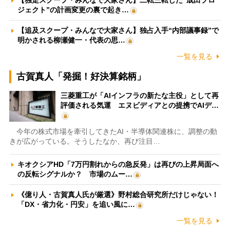
【独走スクープ・みんなで大家さん】二転三転した“成田プロ
ジェクト”の計画変更の裏で起き…
【追及スクープ・みんなで大家さん】独占入手“内部議事録”で
明かされる柳瀬健一・代表の思…
一覧を見る
古賀真人「発掘！好決算銘柄」
三菱重工が「AIインフラの新たな主役」として再
評価される気運 エヌビディアとの提携でAIデ…
今年の株式市場を牽引してきたAI・半導体関連株に、調整の動
きが広がっている。そうしたなか、再び注目…
キオクシアHD「7万円割れからの急反発」は再びの上昇局面へ
の反転シグナルか？ 市場のムー…
《億り人・古賀真人氏が厳選》野村総合研究所だけじゃない！
「DX・省力化・円安」を追い風に…
一覧を見る