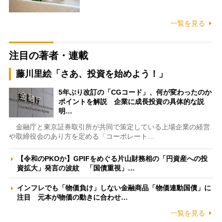
一覧を見る
注目の著者・連載
藤川里絵「さあ、投資を始めよう！」
5年ぶり改訂の「CGコード」、何が変わったのか
ポイントを解説 企業に成長投資の具体的な説
明…
金融庁と東京証券取引所が共同で策定している上場企業の経営
や取締役会のあり方を定める「コーポレート…
【令和のPKOか】GPIFをめぐる片山財務相の「円資産への投
資拡大」発言の波紋 「国債重視」…
インフレでも「物価負け」しない金融商品「物価連動国債」に
注目 元本が物価の動きに合わせ…
一覧を見る