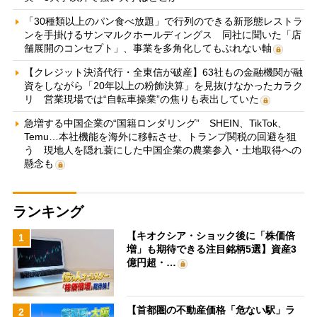
「30種類以上のパン食べ放題」で行列のできる新形態レストラ
ンを手掛けるサンマルクホールディングス 同社に聞いた「店
舗展開のコンセプト」、事業を多角化してもぶれない軸
【クレジット決済代行・全東信が破産】63社もの金融機関が融
資をしながら「20年以上の粉飾決算」を見抜けなかったカラク
リ 営業現場では“自転車操業”の焦りも表出していた
急増する中国企業の“国籍ロンダリング” SHEIN、TikTok、
Temu…本社機能を海外に移転させ、トランプ関税の回避を狙
う 現地人を隠れ蓑にした中国企業の農業参入・土地取得への
懸念も
ランキング
【キオクシア・ショック後に「株価倍
1
増」も期待できる注目銘柄5選】資産3
億円超・…
【首都圏の不動産価格「危ない駅」ラ
2