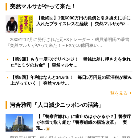
突然マルサがやって来た！
【最終回】1億6000万円の負債と引き換えに手に
入れたプライスレスな経験 ｜ 突然マルサがや…
2009年12月に発行された元FXトレーダー・磯貝清明氏の著書
『突然マルサがやって来た！～FXで10億円稼い…
【第9回】もう一度FXでリベンジ！ 種銭は差し押さえを免れ
た”ヒミツのお金” ｜ 突然マルサ…
【第8回】年利はなんと14.6％！ 毎日5万円超の延滞税が積み
上がっていく ｜ 突然マルサ…
一覧を見る
河合雅司「人口減少ニッポンの活路」
【「警察官離れ」に歯止めはかかるか？】警察庁
が本気で取り組む「警察組織の構造改革」 実
現…