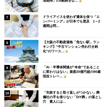
増期待」の5銘柄を公…
ドライアイスを使わず遺体を保つ「エ
7
ンバーミング」が日本でも普及 1～2
週間は問…
【大阪の不動産価格「危ない駅」ラン
8
キング】“中古マンション売れ行き鈍
化”のワース…
「AI・半導体関連が“本命”であること
9
に変わりはない」資産20億円超の90歳
現役トレー…
「失敗すると取り返しがつかない」葬
10
儀社の手を借りない「DIY葬」の落とし
穴 素人には…