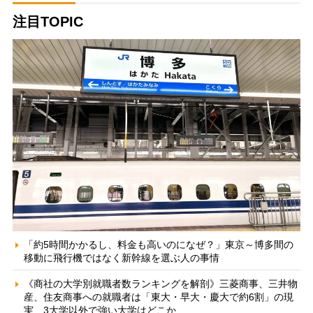
注目TOPIC
「約5時間かかるし、料金も高いのになぜ？」東京～博多間の
移動に飛行機ではなく新幹線を選ぶ人の事情
《商社の大学別就職者数ランキングを解剖》三菱商事、三井物
産、住友商事への就職者は「東大・早大・慶大で約6割」の現
実 3大学以外で強い大学はどこか