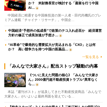
か？ 米財務長官が検討する「蒸留を行う中国
AI…
中国経済に精通する中国株投資の第一人者・田代尚機氏のプレ
ミアム連載「チャイナ・リサーチ」。中国企…
中国経済“予想外の低成長”で政策のテコ入れ必至か 経済運営
方針の修正で成長加速が予想さ…
“AI革命”で爆発的な需要拡大が見込まれる「CXO」とは何
か？ 高い競争力を持つ中国の医薬品…
一覧を見る
「みんなで大家さん」配当ストップ騒動の内幕
《ついに見えた問題の核心》「みんなで大家さ
ん」2000億円超不動産投資トラブル“異常なく
ら…
本誌『週刊ポスト』が追及してきた不動産投資商品「みんなで
大家さん」がいよいよ最終局面を迎えている…