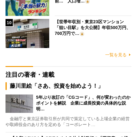
前… 人口増…
【世帯年収別・東京23区マンション
10
「狙い目駅」を大公開】年収500万円、
700万円で…
一覧を見る
注目の著者・連載
藤川里絵「さあ、投資を始めよう！」
5年ぶり改訂の「CGコード」、何が変わったのか
ポイントを解説 企業に成長投資の具体的な説
明…
金融庁と東京証券取引所が共同で策定している上場企業の経営
や取締役会のあり方を定める「コーポレート…