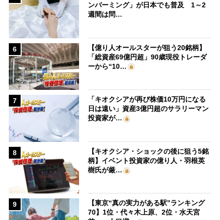
ンバーミング」が日本でも普及 1～2
週間は問…
【億り人オールスターが狙う20銘柄】
6
「総資産69億円超」90歳現役トレーダ
ーから“10…
「キオクシアが再び株価10万円になる
7
日は遠い」資産3億円超のサラリーマン
投資家が…
【キオクシア・ショックの後に狙う5銘
8
柄】イベント投資家の億り人・羽根英
樹氏が厳…
【東京“真の実力がある駅”ランキング
9
70】1位・代々木上原、2位・水天宮