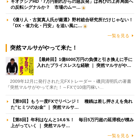
キオクシアHD「7万円割れからの急反発」は再びの上昇局面へ
の反転シグナルか？ 市場のムー…
《億り人・古賀真人氏が厳選》野村総合研究所だけじゃない！
「DX・省力化・円安」を追い風に…
一覧を見る
突然マルサがやって来た！
【最終回】1億6000万円の負債と引き換えに手に
入れたプライスレスな経験 ｜ 突然マルサがや…
2009年12月に発行された元FXトレーダー・磯貝清明氏の著書
『突然マルサがやって来た！～FXで10億円稼い…
【第9回】もう一度FXでリベンジ！ 種銭は差し押さえを免れ
た”ヒミツのお金” ｜ 突然マルサ…
【第8回】年利はなんと14.6％！ 毎日5万円超の延滞税が積み
上がっていく ｜ 突然マルサ…
一覧を見る