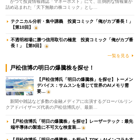
かつて投資情報雑誌「マネーポスト」にて、圧倒的な情報量が
詰め込まれた「天下無敵の株コミック」とし…
テクニカル分析・集中講義 投資コミック「俺がカブ番長！」
【第10回】
不透明相場に勝つ信用取引の極意 投資コミック「俺がカブ番
長！」【第9回】
一覧を見る
戸松信博の明日の爆騰株を探せ！
【戸松信博氏「明日の爆騰株」を探せ】トーメン
デバイス：サムスンを通じて世界のAIメモリ需
要…
新聞や雑誌など多数の金融メディアに出演するグローバルリン
クアドバイザーズ代表の戸松信博氏が、最新…
【戸松信博氏「明日の爆騰株」を探せ】レーザーテック：最先
端半導体の製造に不可欠な検査装…
【戸松信博氏「明日の爆騰株」を探せ】TDK：AIインフラを支