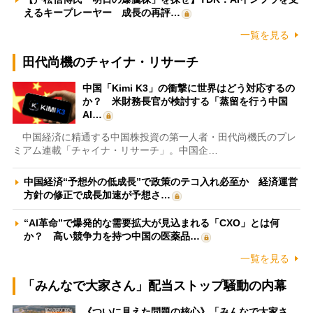
えるキープレーヤー 成長の再評…
一覧を見る
田代尚機のチャイナ・リサーチ
中国「Kimi K3」の衝撃に世界はどう対応するの
か？ 米財務長官が検討する「蒸留を行う中国
AI…
中国経済に精通する中国株投資の第一人者・田代尚機氏のプレ
ミアム連載「チャイナ・リサーチ」。中国企…
中国経済“予想外の低成長”で政策のテコ入れ必至か 経済運営
方針の修正で成長加速が予想さ…
“AI革命”で爆発的な需要拡大が見込まれる「CXO」とは何
か？ 高い競争力を持つ中国の医薬品…
一覧を見る
「みんなで大家さん」配当ストップ騒動の内幕
《ついに見えた問題の核心》「みんなで大家さ