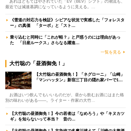
あれほどもてはやされていた「EV（BEV）シフト」の潮流も、
最近では減速基調になっているように見える。…
《雪道の対応力を検証》シビアな状況で実感した「フォレスタ
ー」の真価 「ターボ」と「スト…
乗り込むと同時に「これが軽？」と戸惑うのには理由があっ
た 「日産ルークス」さらなる躍進…
一覧を見る
大竹聡の「昼酒御免！」
【大竹聡の昼酒御免！】「ネグローニ」「山崎」
「マンハッタン」新宿三丁目の隠れ家バーで1…
お酒はいつ飲んでもいいものだが、昼から飲むお酒にはまた格
別の味わいがある――。ライター・作家の大竹…
【大竹聡の昼酒御免！】今の若者は「なめろう」や「キヌカツ
ギ」を知らないって本当？ 昔の…
【大竹聡の昼酒御免！】京急線で多摩川越えて「川崎の大衆酒