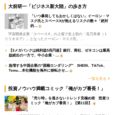
大前研一「ビジネス新大陸」の歩き方
「いつ暴発してもおかしくはない」イーロン・マ
スク氏とスペースXが抱えるリスクの数々「絶対
的…
宇宙開発企業「スペースX」の上場で史上初の「兆万長者（ト
リリオネア）」となったイーロン・マスク氏。…
【3メガバンクは純利益5兆円超】銀行、商社、ゼネコンは最高
益続出の一方で、中小企業・…
急増する中国企業の“国籍ロンダリング” SHEIN、TikTok、
Temu…本社機能を海外に移転させ…
一覧を見る
投資ノウハウ満載コミック「俺がカブ番長！」
「売り時」を逃さないトレンド見極め術 投資コ
ミック「俺がカブ番長！」【第11回】