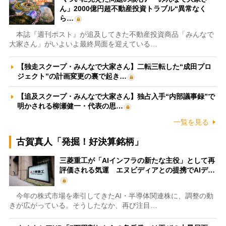
ん」2000億円超不動産投資トラブル“異常なく
ら…
本誌『週刊ポスト』が追及してきた不動産投資商品「みんなで
大家さん」がいよいよ最終局面を迎えている…
【独走スクープ・みんなで大家さん】二転三転した“成田プロ
ジェクト”の計画変更の裏で起き…
【追及スクープ・みんなで大家さん】独占入手“内部議事録”で
明かされる柳瀬健一・代表の思…
一覧を見る
古賀真人「発掘！好決算銘柄」
三菱重工が「AIインフラの新たな主役」として再
評価される気運 エヌビディアとの提携でAIデ…
今年の株式市場を牽引してきたAI・半導体関連株に、調整の動
きが広がっている。そうしたなか、再び注目…