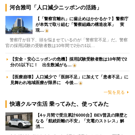
河合雅司「人口減少ニッポンの活路」
【「警察官離れ」に歯止めはかかるか？】警察庁
が本気で取り組む「警察組織の構造改革」 実
現…
警察庁が目下、頭を悩ませているのが「警察官不足」だ。警察
官の採用試験の受験者数は10年間で2分の1以…
【安全・安心ニッポンの危機】採用試験受験者数は10年間で2
分の1以下に！ 出生数減がも…
【医療崩壊】人口減少で「医師不足」に加えて「患者不足」に
見舞われ地域医療が限界に 今後…
一覧を見る
快適クルマ生活 乗ってみた、使ってみた
【4ヶ月間で受注累計6000台】BEV普及の障壁と
なる「航続距離の不安」「充電のストレス」解
消…