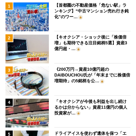
【首都圏の不動産価格「危ない駅」ラ
1
ンキング】“中古マンション売れ行き鈍
化”のワー…
【キオクシア・ショック後に「株価倍
2
増」も期待できる注目銘柄5選】資産3
億円超・…
《200万円→資産10億円超の
3
DAIBOUCHOU氏が「年末までに株価倍
増期待」の5銘柄を公…
「キオクシアが今後も利益を出し続け
4
るかは分からない」資産11億円の個人
投資家が…
ドライアイスを使わず遺体を保つ「エ
5