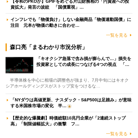
【令和のPKOか】GPIFをめぐる片山財務相の「円資産への投
資拡大」発言の波紋 「国債重視」…
インフレでも「物価負け」しない金融商品「物価連動国債」に
注目 元本が物価の動きに合わせ…
一覧を見る
森口亮「まるわかり市況分析」
「キオクシア急落で含み損が膨らんで…」損失を
投資家としての成長につなげる4つの視点 「…
半導体株を中心に相場の調整色が強まり、7月中旬にはキオク
シアホールディングスがストップ安をつけるな…
「NYダウは高値更新、ナスダック・S&P500は足踏み」が意味
する米国株市場の変化 半…
【歴史的な爆騰劇】時価総額10兆円企業が「2連続ストップ
高」「制限値幅拡大」の衝撃 フ…
一覧を見る