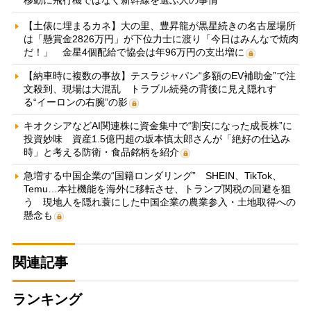
【土俵に埋まるカネ】大の里、豊昇龍が黒星続きの名古屋場所
は「懸賞金2826万円」が下位力士に渡り「今日はみんなで焼肉
だ！」 金星4個配給で協会は年96万円の支出増に
【納車時に複数の事故】テスラジャパン“多額のEV補助金”で注
文殺到、現場は大混乱 トラブル続発の背後に見え隠れす
る“イーロンの右腕”の影
キオクシアなどAI関連株に資金集中で“割安になった成長株”に
投資妙味 資産1.5億円超の坂本慎太郎さんが「絶好の仕込み
時」と考える防衛・食品銘柄を紹介
急増する中国企業の“国籍ロンダリング” SHEIN、TikTok、
Temu…本社機能を海外に移転させ、トランプ関税の回避を狙
う 現地人を隠れ蓑にした中国企業の農業参入・土地取得への
懸念も
関連記事
ランキング