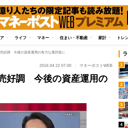
ア
ライフ
マネー
住まい・不動産
家計
トレ
売好調 今後の資産運用の有力な選択肢に
ラ
1
2016.04.22 07:00
マネーポストWEB
売好調 今後の資産運用の
2
3
4