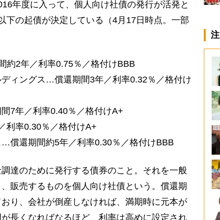
016年度に入って、個人向け社債の発行が活発と
以下の起債が決定している（4月17日時点。一部
注
約2年／利率0.75％／格付けBBB
ディングス…償還期間3年／利率0.32％／格付け
7年／利率0.40％／格付けA+
利率0.30％／格付けA+
償還期間約5年／利率0.30％／格付けBBB
金調達のために発行する債券のこと。それを一般
し、販売するものを個人向け社債という。償還期
ており、会社が倒産しなければ、満期時に元本が
間が長くなればなるほど、利率は高めに設定され