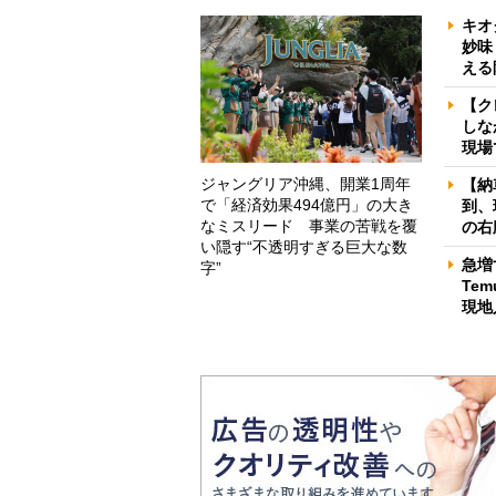
キオ
妙味
える
【ク
しな
現場
ジャングリア沖縄、開業1周年
【納
で「経済効果494億円」の大き
到、
なミスリード 事業の苦戦を覆
の右
い隠す“不透明すぎる巨大な数
急増
字”
Te
現地