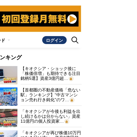
ンド
ログイン
ンキング
【キオクシア・ショック後に
「株価倍増」も期待できる注目
銘柄5選】資産3億円超…
【首都圏の不動産価格「危ない
駅」ランキング】“中古マンシ
ョン売れ行き鈍化”のワ…
「キオクシアが今後も利益を出
し続けるかは分からない」資産
11億円の個人投資家…
「キオクシアが再び株価10万円