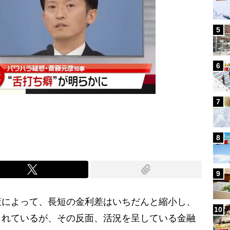
5
6
7
8
9
策によって、長短の金利差はいちだんと縮小し、
10
られているが、その反面、活況を呈している金融