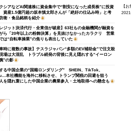
【お
クシアなどAI関連株に資金集中で“割安になった成長株”に投資
 資産1.5億円超の坂本慎太郎さんが「絶好の仕込み時」と考
202
防衛・食品銘柄を紹介
レジット決済代行・全東信が破産】63社もの金融機関が融資を
がら「20年以上の粉飾決算」を見抜けなかったカラクリ 営業
では“自転車操業”の焦りも表出していた
車時に複数の事故】テスラジャパン“多額のEV補助金”で注文殺
現場は大混乱 トラブル続発の背後に見え隠れする“イーロン
腕”の影
する中国企業の“国籍ロンダリング” SHEIN、TikTok、
mu…本社機能を海外に移転させ、トランプ関税の回避を狙う
人を隠れ蓑にした中国企業の農業参入・土地取得への懸念も