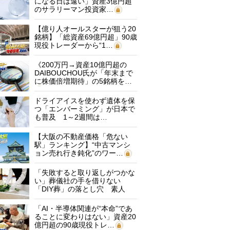
になる日は遠い」資産3億円超
のサラリーマン投資家…
【億り人オールスターが狙う20
銘柄】「総資産69億円超」90歳
現役トレーダーから“1…
《200万円→資産10億円超の
DAIBOUCHOU氏が「年末まで
に株価倍増期待」の5銘柄を…
ドライアイスを使わず遺体を保
つ「エンバーミング」が日本で
も普及 1～2週間は…
【大阪の不動産価格「危ない
駅」ランキング】“中古マンシ
ョン売れ行き鈍化”のワー…
「失敗すると取り返しがつかな
い」葬儀社の手を借りない
「DIY葬」の落とし穴 素人
に…
「AI・半導体関連が“本命”であ
ることに変わりはない」資産20
億円超の90歳現役トレ…