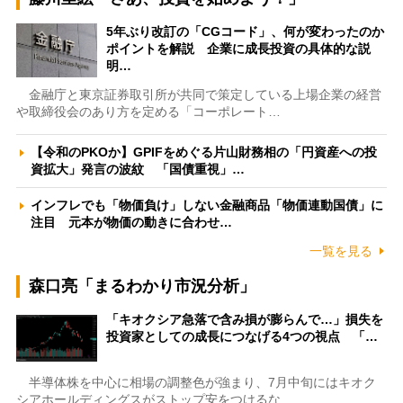
5年ぶり改訂の「CGコード」、何が変わったのか
ポイントを解説 企業に成長投資の具体的な説
明…
金融庁と東京証券取引所が共同で策定している上場企業の経営
や取締役会のあり方を定める「コーポレート…
【令和のPKOか】GPIFをめぐる片山財務相の「円資産への投
資拡大」発言の波紋 「国債重視」…
インフレでも「物価負け」しない金融商品「物価連動国債」に
注目 元本が物価の動きに合わせ…
一覧を見る
森口亮「まるわかり市況分析」
「キオクシア急落で含み損が膨らんで…」損失を
投資家としての成長につなげる4つの視点 「…
半導体株を中心に相場の調整色が強まり、7月中旬にはキオク
シアホールディングスがストップ安をつけるな…