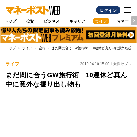
ログイン
トップ
投資
ビジネス
キャリア
ライフ
マネー
トップ
ライフ
旅行
まだ間に合うGW旅行術 10連休ど真ん中に意外な掘り
ライフ
2019.04.10 15:00
女性セブン
まだ間に合うGW旅行術 10連休ど真ん
中に意外な掘り出し物も
Loaded
:
100.00%
/
Unmute