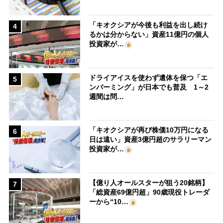
「キオクシアが今後も利益を出し続け
4
るかは分からない」資産11億円の個人
投資家が…
ドライアイスを使わず遺体を保つ「エ
5
ンバーミング」が日本でも普及 1～2
週間は問…
「キオクシアが再び株価10万円になる
6
日は遠い」資産3億円超のサラリーマン
投資家が…
【億り人オールスターが狙う20銘柄】
7
「総資産69億円超」90歳現役トレーダ
ーから“10…