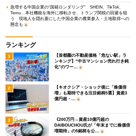
急増する中国企業の“国籍ロンダリング” SHEIN、TikTok、
Temu…本社機能を海外に移転させ、トランプ関税の回避を狙
う 現地人を隠れ蓑にした中国企業の農業参入・土地取得への
懸念も
ランキング
【首都圏の不動産価格「危ない駅」ラ
1
ンキング】“中古マンション売れ行き鈍
化”のワー…
【キオクシア・ショック後に「株価倍
2
増」も期待できる注目銘柄5選】資産3
億円超・…
《200万円→資産10億円超の
3
DAIBOUCHOU氏が「年末までに株価倍
増期待」の5銘柄を公…