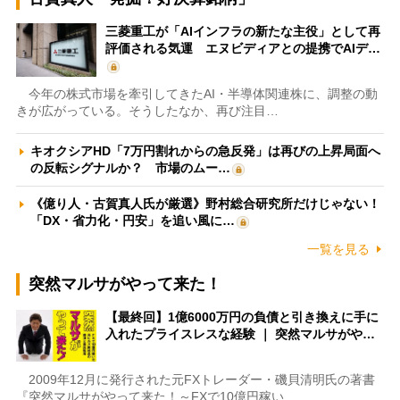
三菱重工が「AIインフラの新たな主役」として再
評価される気運 エヌビディアとの提携でAIデ…
今年の株式市場を牽引してきたAI・半導体関連株に、調整の動
きが広がっている。そうしたなか、再び注目…
キオクシアHD「7万円割れからの急反発」は再びの上昇局面へ
の反転シグナルか？ 市場のムー…
《億り人・古賀真人氏が厳選》野村総合研究所だけじゃない！
「DX・省力化・円安」を追い風に…
一覧を見る
突然マルサがやって来た！
【最終回】1億6000万円の負債と引き換えに手に
入れたプライスレスな経験 ｜ 突然マルサがや…
2009年12月に発行された元FXトレーダー・磯貝清明氏の著書
『突然マルサがやって来た！～FXで10億円稼い…