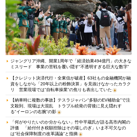
ジャングリア沖縄、開業1周年で「経済効果494億円」の大きな
ミスリード 事業の苦戦を覆い隠す“不透明すぎる巨大な数字”
【クレジット決済代行・全東信が破産】63社もの金融機関が融
資をしながら「20年以上の粉飾決算」を見抜けなかったカラク
リ 営業現場では“自転車操業”の焦りも表出していた
【納車時に複数の事故】テスラジャパン“多額のEV補助金”で注
文殺到、現場は大混乱 トラブル続発の背後に見え隠れす
る“イーロンの右腕”の影
「何がやりたいのか分からない」竹中平蔵氏が語る高市内閣の
評価 「給付付き税額控除はその場しのぎ」いま不可欠なの
は“社会保障制度の改革議論”と指摘