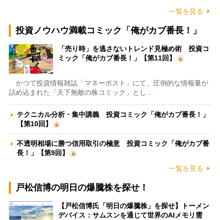
一覧を見る
投資ノウハウ満載コミック「俺がカブ番長！」
「売り時」を逃さないトレンド見極め術 投資コ
ミック「俺がカブ番長！」【第11回】
かつて投資情報雑誌「マネーポスト」にて、圧倒的な情報量が
詰め込まれた「天下無敵の株コミック」とし…
テクニカル分析・集中講義 投資コミック「俺がカブ番長！」
【第10回】
不透明相場に勝つ信用取引の極意 投資コミック「俺がカブ番
長！」【第9回】
一覧を見る
戸松信博の明日の爆騰株を探せ！
【戸松信博氏「明日の爆騰株」を探せ】トーメン
デバイス：サムスンを通じて世界のAIメモリ需