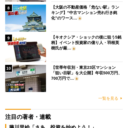
【大阪の不動産価格「危ない駅」ラン
8
キング】“中古マンション売れ行き鈍
化”のワース…
【キオクシア・ショックの後に狙う5銘
9
柄】イベント投資家の億り人・羽根英
樹氏が厳…
【世帯年収別・東京23区マンション
10
「狙い目駅」を大公開】年収500万円、
700万円で…
一覧を見る
注目の著者・連載
藤川里絵「さあ、投資を始めよう！」