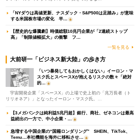
「NYダウは高値更新、ナスダック・S&P500は足踏み」が意味
する米国株市場の変化 半…
【歴史的な爆騰劇】時価総額10兆円企業が「2連続ストップ
高」「制限値幅拡大」の衝撃 フ…
一覧を見る
大前研一「ビジネス新大陸」の歩き方
「いつ暴発してもおかしくはない」イーロン・マ
スク氏とスペースXが抱えるリスクの数々「絶対
的…
宇宙開発企業「スペースX」の上場で史上初の「兆万長者（ト
リリオネア）」となったイーロン・マスク氏。…
【3メガバンクは純利益5兆円超】銀行、商社、ゼネコンは最高
益続出の一方で、中小企業・…
急増する中国企業の“国籍ロンダリング” SHEIN、TikTok、
Temu…本社機能を海外に移転させ…