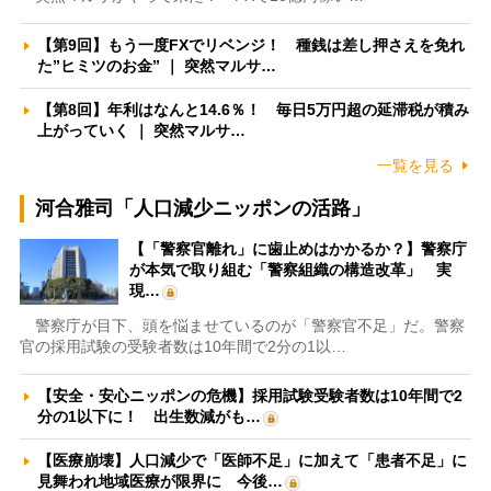
【第9回】もう一度FXでリベンジ！ 種銭は差し押さえを免れ
た”ヒミツのお金” ｜ 突然マルサ…
【第8回】年利はなんと14.6％！ 毎日5万円超の延滞税が積み
上がっていく ｜ 突然マルサ…
一覧を見る
河合雅司「人口減少ニッポンの活路」
【「警察官離れ」に歯止めはかかるか？】警察庁
が本気で取り組む「警察組織の構造改革」 実
現…
警察庁が目下、頭を悩ませているのが「警察官不足」だ。警察
官の採用試験の受験者数は10年間で2分の1以…
【安全・安心ニッポンの危機】採用試験受験者数は10年間で2
分の1以下に！ 出生数減がも…
【医療崩壊】人口減少で「医師不足」に加えて「患者不足」に
見舞われ地域医療が限界に 今後…