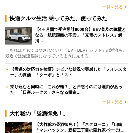
一覧を見る
快適クルマ生活 乗ってみた、使ってみた
【4ヶ月間で受注累計6000台】BEV普及の障壁と
なる「航続距離の不安」「充電のストレス」解
消…
あれほどもてはやされていた「EV（BEV）シフト」の潮流も、
最近では減速基調になっているように見える。…
《雪道の対応力を検証》シビアな状況で実感した「フォレスタ
ー」の真価 「ターボ」と「スト…
乗り込むと同時に「これが軽？」と戸惑うのには理由があっ
た 「日産ルークス」さらなる躍進…
一覧を見る
大竹聡の「昼酒御免！」
【大竹聡の昼酒御免！】「ネグローニ」「山崎」
「マンハッタン」新宿三丁目の隠れ家バーで1…