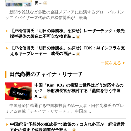
要…
新聞や雑誌など多数の金融メディアに出演するグローバルリン
クアドバイザーズ代表の戸松信博氏が、最新…
【戸松信博氏「明日の爆騰株」を探せ】レーザーテック：最先
端半導体の製造に不可欠な検査装…
【戸松信博氏「明日の爆騰株」を探せ】TDK：AIインフラを支
えるキープレーヤー 成長の再評…
一覧を見る
田代尚機のチャイナ・リサーチ
中国「Kimi K3」の衝撃に世界はどう対応するの
か？ 米財務長官が検討する「蒸留を行う中国
AI…
中国経済に精通する中国株投資の第一人者・田代尚機氏のプレ
ミアム連載「チャイナ・リサーチ」。中国企…
中国経済“予想外の低成長”で政策のテコ入れ必至か 経済運営
方針の修正で成長加速が予想さ…