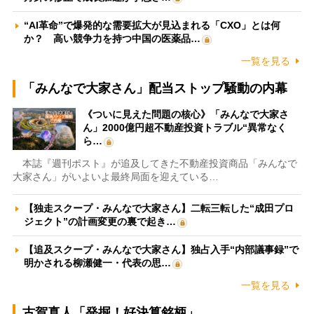
“AI革命”で爆発的な需要拡大が見込まれる「CXO」とは何
か？ 高い競争力を持つ中国の医薬品…
一覧を見る
「みんなで大家さん」配当ストップ騒動の内幕
《ついに見えた問題の核心》「みんなで大家さ
ん」2000億円超不動産投資トラブル“異常なく
ら…
本誌『週刊ポスト』が追及してきた不動産投資商品「みんなで
大家さん」がいよいよ最終局面を迎えている…
【独走スクープ・みんなで大家さん】二転三転した“成田プロ
ジェクト”の計画変更の裏で起き…
【追及スクープ・みんなで大家さん】独占入手“内部議事録”で
明かされる柳瀬健一・代表の思…
一覧を見る
古賀真人「発掘！好決算銘柄」