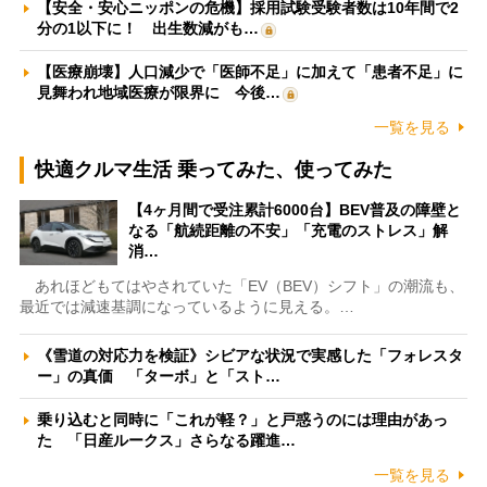
【安全・安心ニッポンの危機】採用試験受験者数は10年間で2
分の1以下に！ 出生数減がも…
【医療崩壊】人口減少で「医師不足」に加えて「患者不足」に
見舞われ地域医療が限界に 今後…
一覧を見る
快適クルマ生活 乗ってみた、使ってみた
【4ヶ月間で受注累計6000台】BEV普及の障壁と
なる「航続距離の不安」「充電のストレス」解
消…
あれほどもてはやされていた「EV（BEV）シフト」の潮流も、
最近では減速基調になっているように見える。…
《雪道の対応力を検証》シビアな状況で実感した「フォレスタ
ー」の真価 「ターボ」と「スト…
乗り込むと同時に「これが軽？」と戸惑うのには理由があっ
た 「日産ルークス」さらなる躍進…
一覧を見る