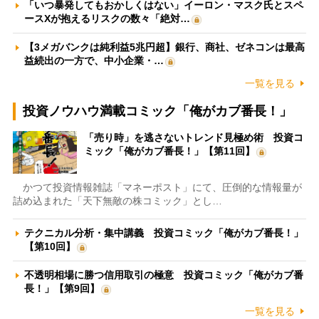
「いつ暴発してもおかしくはない」イーロン・マスク氏とスペ
ースXが抱えるリスクの数々「絶対…
【3メガバンクは純利益5兆円超】銀行、商社、ゼネコンは最高
益続出の一方で、中小企業・…
一覧を見る
投資ノウハウ満載コミック「俺がカブ番長！」
「売り時」を逃さないトレンド見極め術 投資コ
ミック「俺がカブ番長！」【第11回】
かつて投資情報雑誌「マネーポスト」にて、圧倒的な情報量が
詰め込まれた「天下無敵の株コミック」とし…
テクニカル分析・集中講義 投資コミック「俺がカブ番長！」
【第10回】
不透明相場に勝つ信用取引の極意 投資コミック「俺がカブ番
長！」【第9回】
一覧を見る