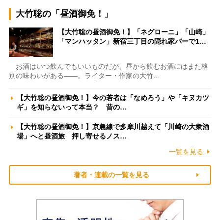
大竹聡の「昼酒御免！」
【大竹聡の昼酒御免！】「ネグローニ」「山崎」
「マンハッタン」新宿三丁目の隠れ家バーで1…
お酒はいつ飲んでもいいものだが、昼から飲むお酒にはまた格
別の味わいがある――。ライター・作家の大竹…
【大竹聡の昼酒御免！】今の若者は「なめろう」や「キヌカツ
ギ」を知らないって本当？ 昔の…
【大竹聡の昼酒御免！】京急線で多摩川越えて「川崎の大衆酒
場」へと昼酒旅 押し寄せるノス…
一覧を見る
著者・連載の一覧を見る