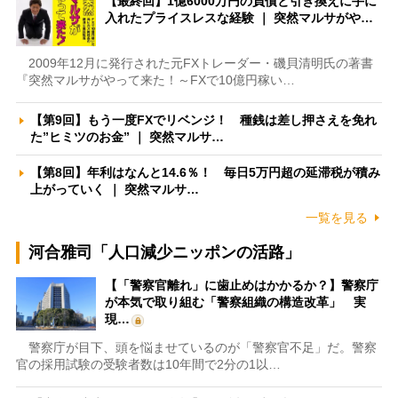
【最終回】1億6000万円の負債と引き換えに手に
入れたプライスレスな経験 ｜ 突然マルサがや…
2009年12月に発行された元FXトレーダー・磯貝清明氏の著書
『突然マルサがやって来た！～FXで10億円稼い…
【第9回】もう一度FXでリベンジ！ 種銭は差し押さえを免れ
た”ヒミツのお金” ｜ 突然マルサ…
【第8回】年利はなんと14.6％！ 毎日5万円超の延滞税が積み
上がっていく ｜ 突然マルサ…
一覧を見る
河合雅司「人口減少ニッポンの活路」
【「警察官離れ」に歯止めはかかるか？】警察庁
が本気で取り組む「警察組織の構造改革」 実
現…
警察庁が目下、頭を悩ませているのが「警察官不足」だ。警察
官の採用試験の受験者数は10年間で2分の1以…