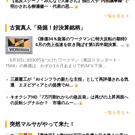
【追及スクープ・みんなで大家さん】独占入手“内部議事録”で
明かされる柳瀬健一・代表の思…
一覧を見る
古賀真人「発掘！好決算銘柄」
《株価34％急落のワークマンに特大反転の期待》
6月の売上低迷を吹き飛ばす第1四半期決算、…
6月3日に8330円をつけたワークマン（東証スタンダード・
7564）の株価は、わずか1カ月あまりで約34％下落…
三菱重工が「AIインフラの新たな主役」として再評価される気
運 エヌビディアとの提携でAI…
キオクシアHD「7万円割れからの急反発」は再びの上昇局面へ
の反転シグナルか？ 市場のムー…
一覧を見る
突然マルサがやって来た！