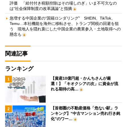
評価 「給付付き税額控除はその場しのぎ」いま不可欠なの
は“社会保障制度の改革議論”と指摘
急増する中国企業の“国籍ロンダリング” SHEIN、TikTok、
Temu…本社機能を海外に移転させ、トランプ関税の回避を狙
う 現地人を隠れ蓑にした中国企業の農業参入・土地取得への
懸念も
関連記事
ランキング
【資産10億円超・かんちさんが厳
1
選！】「キオクシアの次」に資金が流
れる期待の高…
【首都圏の不動産価格「危ない駅」ラ
2
ンキング】“中古マンション売れ行き鈍
化”のワー…