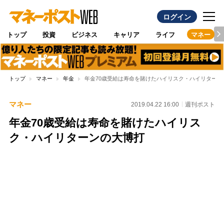
ログイン
トップ
投資
ビジネス
キャリア
ライフ
マネー
トップ
マネー
年金
年金70歳受給は寿命を賭けたハイリスク・ハイリターン
マネー
2019.04.22 16:00
週刊ポスト
年金70歳受給は寿命を賭けたハイリス
ク・ハイリターンの大博打
Loaded
:
100.00%
/
Unmute