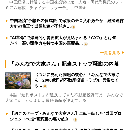
中国経済に精通する中国株投資の第一人者・田代尚機氏のプレ
ミアム連載「チャイナ・リサーチ」。中国企…
中国経済“予想外の低成長”で政策のテコ入れ必至か 経済運営
方針の修正で成長加速が予想さ…
“AI革命”で爆発的な需要拡大が見込まれる「CXO」とは何
か？ 高い競争力を持つ中国の医薬品…
一覧を見る
「みんなで大家さん」配当ストップ騒動の内幕
《ついに見えた問題の核心》「みんなで大家さ
ん」2000億円超不動産投資トラブル“異常なく
ら…
本誌『週刊ポスト』が追及してきた不動産投資商品「みんなで
大家さん」がいよいよ最終局面を迎えている…
【独走スクープ・みんなで大家さん】二転三転した“成田プロ
ジェクト”の計画変更の裏で起き…