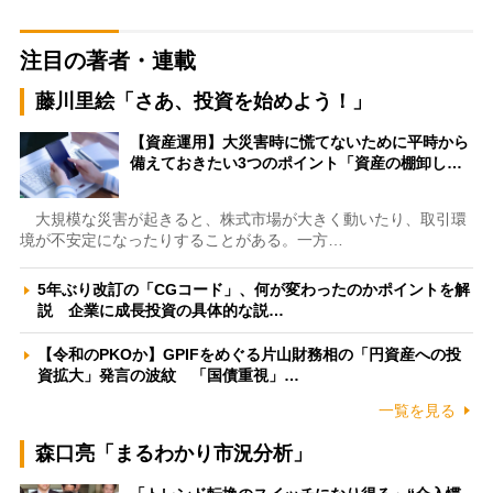
注目の著者・連載
藤川里絵「さあ、投資を始めよう！」
【資産運用】大災害時に慌てないために平時から
備えておきたい3つのポイント「資産の棚卸し…
大規模な災害が起きると、株式市場が大きく動いたり、取引環
境が不安定になったりすることがある。一方…
5年ぶり改訂の「CGコード」、何が変わったのかポイントを解
説 企業に成長投資の具体的な説…
【令和のPKOか】GPIFをめぐる片山財務相の「円資産への投
資拡大」発言の波紋 「国債重視」…
一覧を見る
森口亮「まるわかり市況分析」