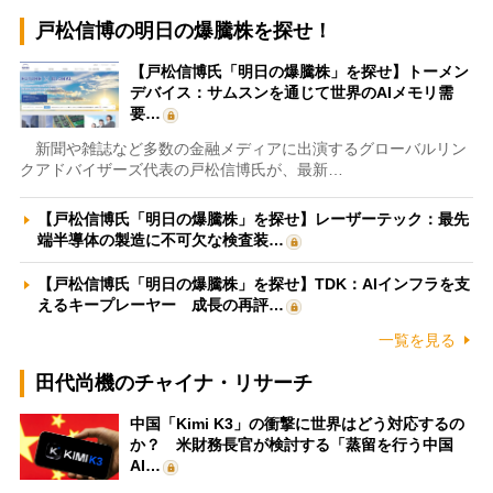
戸松信博の明日の爆騰株を探せ！
【戸松信博氏「明日の爆騰株」を探せ】トーメン
デバイス：サムスンを通じて世界のAIメモリ需
要…
新聞や雑誌など多数の金融メディアに出演するグローバルリン
クアドバイザーズ代表の戸松信博氏が、最新…
【戸松信博氏「明日の爆騰株」を探せ】レーザーテック：最先
端半導体の製造に不可欠な検査装…
【戸松信博氏「明日の爆騰株」を探せ】TDK：AIインフラを支
えるキープレーヤー 成長の再評…
一覧を見る
田代尚機のチャイナ・リサーチ
中国「Kimi K3」の衝撃に世界はどう対応するの
か？ 米財務長官が検討する「蒸留を行う中国
AI…