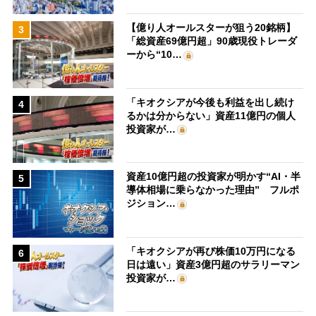
【億り人オールスターが狙う20銘柄】
3
「総資産69億円超」90歳現役トレーダ
ーから“10…
「キオクシアが今後も利益を出し続け
4
るかは分からない」資産11億円の個人
投資家が…
資産10億円超の投資家が明かす“AI・半
5
導体相場に乗らなかった理由” フルポ
ジション…
「キオクシアが再び株価10万円になる
6
日は遠い」資産3億円超のサラリーマン
投資家が…