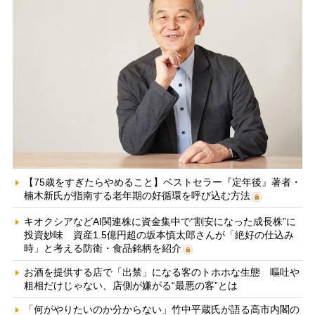
【75歳をすぎたらやめること】ベストセラー『定年後』著者・
楠木新氏が指南する老年期の好循環を呼び込む方法
キオクシアなどAI関連株に資金集中で“割安になった成長株”に
投資妙味 資産1.5億円超の坂本慎太郎さんが「絶好の仕込み
時」と考える防衛・食品銘柄を紹介
お酒を提供する店で「出禁」になる客のトホホな生態 嘔吐や
粗相だけじゃない、店側が嫌がる“最悪の客”とは
「何がやりたいのか分からない」竹中平蔵氏が語る高市内閣の