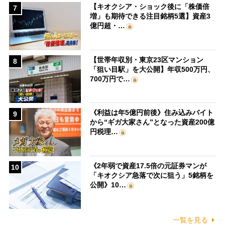
【キオクシア・ショック後に「株価倍
7
増」も期待できる注目銘柄5選】資産3
億円超・…
【世帯年収別・東京23区マンション
8
「狙い目駅」を大公開】年収500万円、
700万円で…
《利益は年5億円前後》住み込みバイト
9
から“ギガ大家さん”となった資産200億
円税理…
《2年弱で資産17.5倍の元証券マンが
10
「キオクシア急落で次に狙う」5銘柄を
公開》10…
一覧を見る