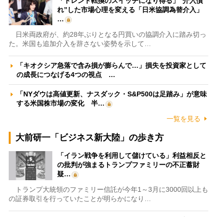
「トレンド転換のスイッチになり得る」“介入慣
れ”した市場心理を変える「日米協調為替介入」
…
日米両政府が、約28年ぶりとなる円買いの協調介入に踏み切っ
た。米国も追加介入を辞さない姿勢を示して…
「キオクシア急落で含み損が膨らんで…」損失を投資家として
の成長につなげる4つの視点 …
「NYダウは高値更新、ナスダック・S&P500は足踏み」が意味
する米国株市場の変化 半…
一覧を見る
大前研一「ビジネス新大陸」の歩き方
「イラン戦争を利用して儲けている」利益相反と
の批判が強まるトランプファミリーの不正蓄財
疑…
トランプ大統領のファミリー信託が今年1～3月に3000回以上も
の証券取引を行っていたことが明らかになり…