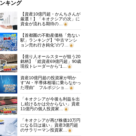
ンキング
【資産10億円超・かんちさんが
厳選！】「キオクシアの次」に
資金が流れる期待の…
【首都圏の不動産価格「危ない
駅」ランキング】“中古マンシ
ョン売れ行き鈍化”のワ…
【億り人オールスターが狙う20
銘柄】「総資産69億円超」90歳
現役トレーダーから“1…
資産10億円超の投資家が明か
す“AI・半導体相場に乗らなかっ
た理由” フルポジショ…
「キオクシアが今後も利益を出
し続けるかは分からない」資産
11億円の個人投資家…
「キオクシアが再び株価10万円
になる日は遠い」資産3億円超
のサラリーマン投資家…