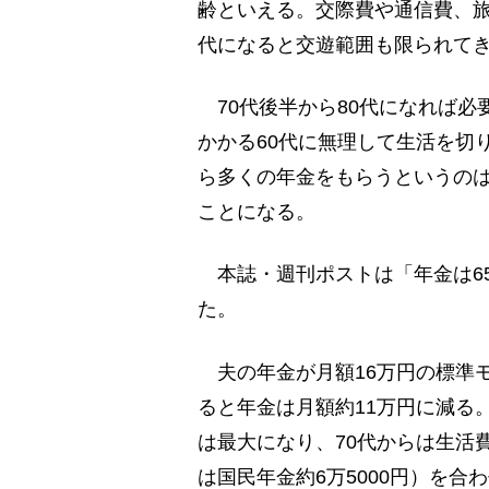
齢といえる。交際費や通信費、旅
代になると交遊範囲も限られて
70代後半から80代になれば必
かかる60代に無理して生活を切
ら多くの年金をもらうというの
ことになる。
本誌・週刊ポストは「年金は6
た。
夫の年金が月額16万円の標準モ
ると年金は月額約11万円に減る
は最大になり、70代からは生活
は国民年金約6万5000円）を合