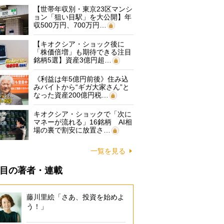
【世帯年収別・東京23区マンシ
ョン「狙い目駅」を大公開】年
収500万円、700万円…
【キオクシア・ショック後に
「株価倍増」も期待できる注目
銘柄5選】資産3億円超…
《利益は年5億円前後》住み込
みバイトから“ギガ大家さん”と
なった資産200億円税…
キオクシア・ショックで「次に
マネーが流れる」16銘柄 AI相
場の裏で割安に放置さ…
一覧を見る
目の著者・連載
藤川里絵「さあ、投資を始めよ
う！」