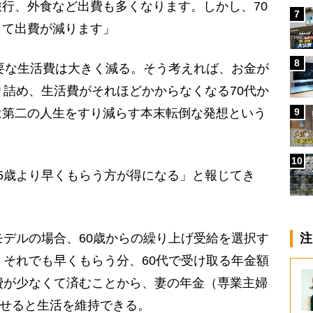
行、外食など出費も多くなります。しかし、70
7
きて出費が減ります」
8
要な生活費は大きく減る。そう考えれば、お金が
り詰め、生活費がそれほどかからなくなる70代か
9
は第二の人生をすり減らす本末転倒な発想という
10
5歳より早くもらう方が得になる」と報じてき
デルの場合、60歳からの繰り上げ受給を選択す
注
。それでも早くもらう分、60代で受け取る年金額
費が少なくて済むことから、妻の年金（専業主婦
わせると生活を維持できる。