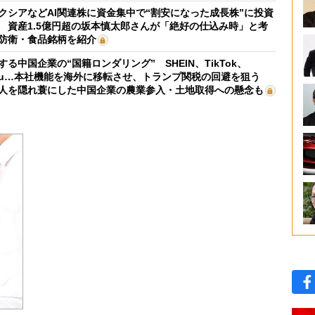
クシアなどAI関連株に資金集中で“割安になった成長株”に投資
 資産1.5億円超の坂本慎太郎さんが「絶好の仕込み時」と考
防衛・食品銘柄を紹介
する中国企業の“国籍ロンダリング” SHEIN、TikTok、
mu…本社機能を海外に移転させ、トランプ関税の回避を狙う
人を隠れ蓑にした中国企業の農業参入・土地取得への懸念も