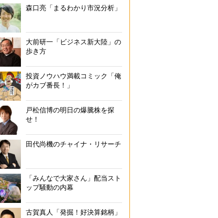
森口亮「まるわかり市況分析」
大前研一「ビジネス新大陸」の
歩き方
投資ノウハウ満載コミック「俺
がカブ番長！」
戸松信博の明日の爆騰株を探
せ！
田代尚機のチャイナ・リサーチ
「みんなで大家さん」配当スト
ップ騒動の内幕
古賀真人「発掘！好決算銘柄」