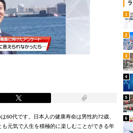
ラ
次の動画まで 3
キャンセル
1
2
3
4
5
は60代です。日本人の健康寿命は男性約72歳、
6
婦とも元気で人生を積極的に楽しむことができる年