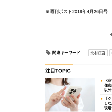
※週刊ポスト2019年4月26日号
関連キーワード
北村庄吾
注目TOPIC
《商
住友
以外
【ク
しな
現場