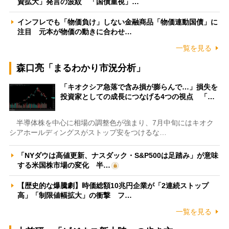
資拡大」発言の波紋 「国債重視」…
インフレでも「物価負け」しない金融商品「物価連動国債」に
注目 元本が物価の動きに合わせ…
一覧を見る
森口亮「まるわかり市況分析」
「キオクシア急落で含み損が膨らんで…」損失を
投資家としての成長につなげる4つの視点 「…
半導体株を中心に相場の調整色が強まり、7月中旬にはキオク
シアホールディングスがストップ安をつけるな…
「NYダウは高値更新、ナスダック・S&P500は足踏み」が意味
する米国株市場の変化 半…
【歴史的な爆騰劇】時価総額10兆円企業が「2連続ストップ
高」「制限値幅拡大」の衝撃 フ…
一覧を見る