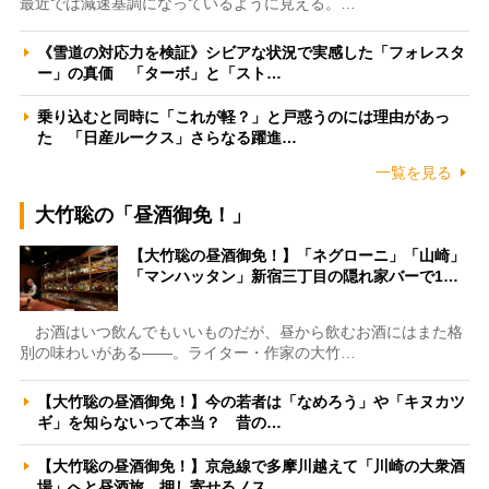
最近では減速基調になっているように見える。…
《雪道の対応力を検証》シビアな状況で実感した「フォレスタ
ー」の真価 「ターボ」と「スト…
乗り込むと同時に「これが軽？」と戸惑うのには理由があっ
た 「日産ルークス」さらなる躍進…
一覧を見る
大竹聡の「昼酒御免！」
【大竹聡の昼酒御免！】「ネグローニ」「山崎」
「マンハッタン」新宿三丁目の隠れ家バーで1…
お酒はいつ飲んでもいいものだが、昼から飲むお酒にはまた格
別の味わいがある――。ライター・作家の大竹…
【大竹聡の昼酒御免！】今の若者は「なめろう」や「キヌカツ
ギ」を知らないって本当？ 昔の…
【大竹聡の昼酒御免！】京急線で多摩川越えて「川崎の大衆酒
場」へと昼酒旅 押し寄せるノス…