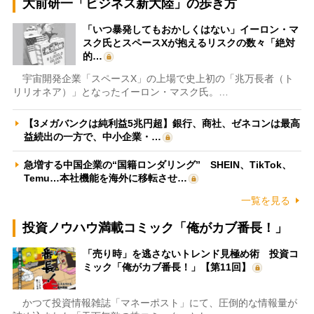
大前研一「ビジネス新大陸」の歩き方
「いつ暴発してもおかしくはない」イーロン・マ
スク氏とスペースXが抱えるリスクの数々「絶対
的…
宇宙開発企業「スペースX」の上場で史上初の「兆万長者（ト
リリオネア）」となったイーロン・マスク氏。…
【3メガバンクは純利益5兆円超】銀行、商社、ゼネコンは最高
益続出の一方で、中小企業・…
急増する中国企業の“国籍ロンダリング” SHEIN、TikTok、
Temu…本社機能を海外に移転させ…
一覧を見る
投資ノウハウ満載コミック「俺がカブ番長！」
「売り時」を逃さないトレンド見極め術 投資コ
ミック「俺がカブ番長！」【第11回】
かつて投資情報雑誌「マネーポスト」にて、圧倒的な情報量が