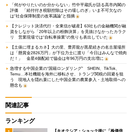
「何がやりたいのか分からない」竹中平蔵氏が語る高市内閣の
評価 「給付付き税額控除はその場しのぎ」いま不可欠なの
は“社会保障制度の改革議論”と指摘
【クレジット決済代行・全東信が破産】63社もの金融機関が融
資をしながら「20年以上の粉飾決算」を見抜けなかったカラク
リ 営業現場では“自転車操業”の焦りも表出していた
【土俵に埋まるカネ】大の里、豊昇龍が黒星続きの名古屋場所
は「懸賞金2826万円」が下位力士に渡り「今日はみんなで焼肉
だ！」 金星4個配給で協会は年96万円の支出増に
急増する中国企業の“国籍ロンダリング” SHEIN、TikTok、
Temu…本社機能を海外に移転させ、トランプ関税の回避を狙
う 現地人を隠れ蓑にした中国企業の農業参入・土地取得への
懸念も
関連記事
ランキング
【キオクシア・ショック後に「株価倍
1