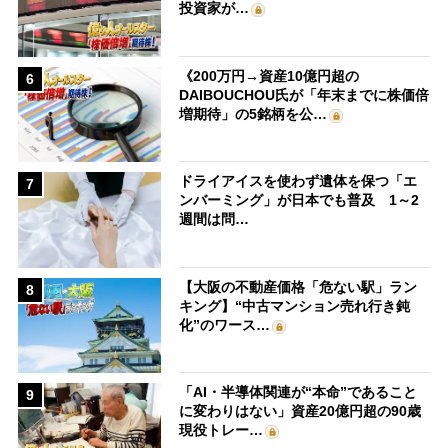
投資家が…
《200万円→資産10億円超の
6
DAIBOUCHOU氏が「年末までに株価倍
増期待」の5銘柄を公…
ドライアイスを使わず遺体を保つ「エ
7
ンバーミング」が日本でも普及 1～2
週間は問…
【大阪の不動産価格「危ない駅」ラン
8
キング】“中古マンション売れ行き鈍
化”のワース…
「AI・半導体関連が“本命”であること
9
に変わりはない」資産20億円超の90歳
現役トレー…