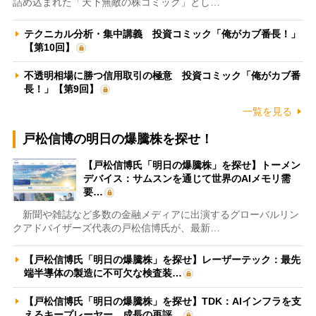
詰め込まれた「天下無敵の株コミック」とし…
テクニカル分析・集中講義 投資コミック「俺がカブ番長！」
【第10回】
不透明相場に勝つ信用取引の極意 投資コミック「俺がカブ番
長！」【第9回】
一覧を見る
戸松信博の明日の爆騰株を探せ！
【戸松信博氏「明日の爆騰株」を探せ】トーメン
デバイス：サムスンを通じて世界のAIメモリ需
要…
新聞や雑誌など多数の金融メディアに出演するグローバルリン
クアドバイザーズ代表の戸松信博氏が、最新…
【戸松信博氏「明日の爆騰株」を探せ】レーザーテック：最先
端半導体の製造に不可欠な検査装…
【戸松信博氏「明日の爆騰株」を探せ】TDK：AIインフラを支
えるキープレーヤー 成長の再評…