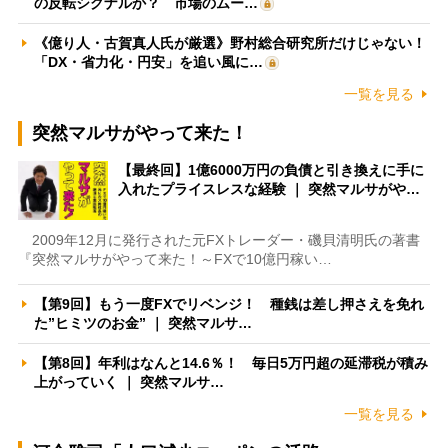
の反転シグナルか？ 市場のムー…
《億り人・古賀真人氏が厳選》野村総合研究所だけじゃない！
「DX・省力化・円安」を追い風に…
一覧を見る
突然マルサがやって来た！
【最終回】1億6000万円の負債と引き換えに手に
入れたプライスレスな経験 ｜ 突然マルサがや…
2009年12月に発行された元FXトレーダー・磯貝清明氏の著書
『突然マルサがやって来た！～FXで10億円稼い…
【第9回】もう一度FXでリベンジ！ 種銭は差し押さえを免れ
た”ヒミツのお金” ｜ 突然マルサ…
【第8回】年利はなんと14.6％！ 毎日5万円超の延滞税が積み
上がっていく ｜ 突然マルサ…
一覧を見る