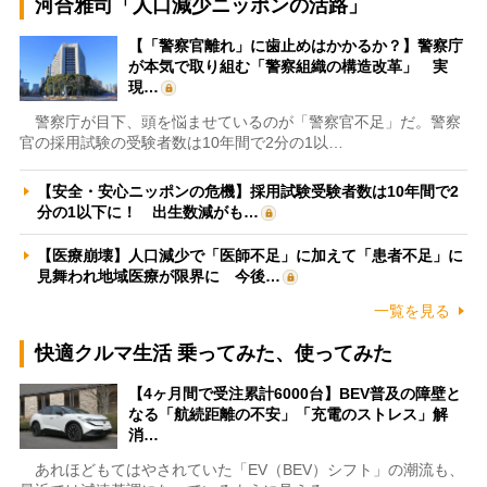
河合雅司「人口減少ニッポンの活路」
【「警察官離れ」に歯止めはかかるか？】警察庁
が本気で取り組む「警察組織の構造改革」 実
現…
警察庁が目下、頭を悩ませているのが「警察官不足」だ。警察
官の採用試験の受験者数は10年間で2分の1以…
【安全・安心ニッポンの危機】採用試験受験者数は10年間で2
分の1以下に！ 出生数減がも…
【医療崩壊】人口減少で「医師不足」に加えて「患者不足」に
見舞われ地域医療が限界に 今後…
一覧を見る
快適クルマ生活 乗ってみた、使ってみた
【4ヶ月間で受注累計6000台】BEV普及の障壁と
なる「航続距離の不安」「充電のストレス」解
消…
あれほどもてはやされていた「EV（BEV）シフト」の潮流も、