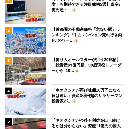
増」も期待できる注目銘柄5選】資産3
億円超・…
【首都圏の不動産価格「危ない駅」ラ
2
ンキング】“中古マンション売れ行き鈍
化”のワー…
【億り人オールスターが狙う20銘柄】
3
「総資産69億円超」90歳現役トレーダ
ーから“10…
「キオクシアが再び株価10万円になる
4
日は遠い」資産3億円超のサラリーマン
投資家が…
「キオクシアが今後も利益を出し続け
5
るかは分からない」資産11億円の個人