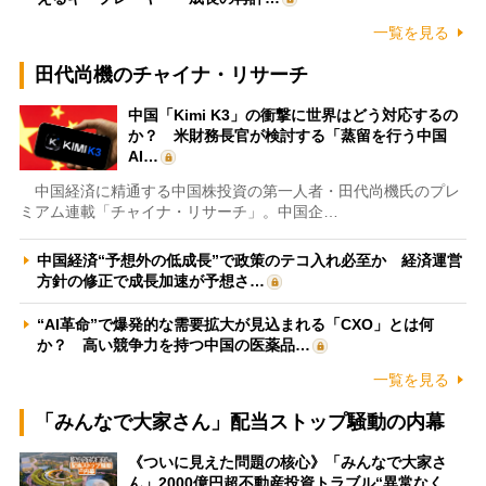
一覧を見る
田代尚機のチャイナ・リサーチ
中国「Kimi K3」の衝撃に世界はどう対応するの
か？ 米財務長官が検討する「蒸留を行う中国
AI…
中国経済に精通する中国株投資の第一人者・田代尚機氏のプレ
ミアム連載「チャイナ・リサーチ」。中国企…
中国経済“予想外の低成長”で政策のテコ入れ必至か 経済運営
方針の修正で成長加速が予想さ…
“AI革命”で爆発的な需要拡大が見込まれる「CXO」とは何
か？ 高い競争力を持つ中国の医薬品…
一覧を見る
「みんなで大家さん」配当ストップ騒動の内幕
《ついに見えた問題の核心》「みんなで大家さ
ん」2000億円超不動産投資トラブル“異常なく