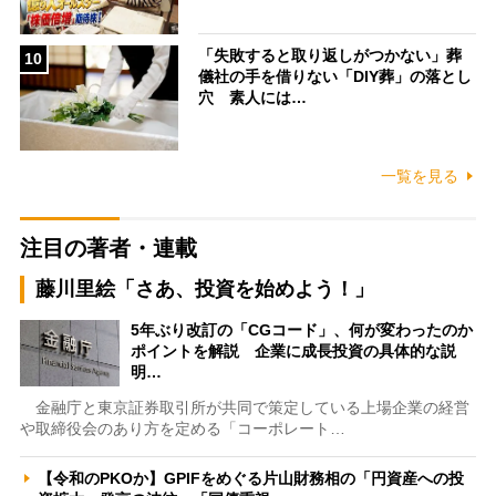
「失敗すると取り返しがつかない」葬
10
儀社の手を借りない「DIY葬」の落とし
穴 素人には…
一覧を見る
注目の著者・連載
藤川里絵「さあ、投資を始めよう！」
5年ぶり改訂の「CGコード」、何が変わったのか
ポイントを解説 企業に成長投資の具体的な説
明…
金融庁と東京証券取引所が共同で策定している上場企業の経営
や取締役会のあり方を定める「コーポレート…
【令和のPKOか】GPIFをめぐる片山財務相の「円資産への投