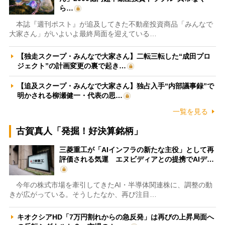
ら…
本誌『週刊ポスト』が追及してきた不動産投資商品「みんなで
大家さん」がいよいよ最終局面を迎えている…
【独走スクープ・みんなで大家さん】二転三転した“成田プロ
ジェクト”の計画変更の裏で起き…
【追及スクープ・みんなで大家さん】独占入手“内部議事録”で
明かされる柳瀬健一・代表の思…
一覧を見る
古賀真人「発掘！好決算銘柄」
三菱重工が「AIインフラの新たな主役」として再
評価される気運 エヌビディアとの提携でAIデ…
今年の株式市場を牽引してきたAI・半導体関連株に、調整の動
きが広がっている。そうしたなか、再び注目…
キオクシアHD「7万円割れからの急反発」は再びの上昇局面へ