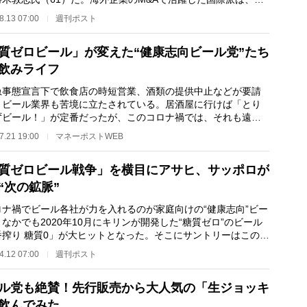
戦略をどう…
8.13 07:00
週刊ポスト
質ゼロビール」が変えた“健康志向ビール党”たち
飲みライフ
事態宣言下で飲食店の時短営業、酒類の提供中止などが要請
、ビール業界も苦境に立たされている。居酒屋に行けば「とり
ずビール！」が定番だったが、このコロナ禍では、それも遠い
話のように思え…
7.21 19:00
マネーポストWEB
質ゼロビール戦争」を横目にアサヒ、サッポロが
“次の鉱脈”
ナ禍でビール各社が力を入れるのが家庭向けの“健康志向”ビー
なかでも2020年10月にキリンが開発した“糖質ゼロ”のビール
番搾り 糖質0」が大ヒットとなった。そこにサントリーはこの4
同ジャンルの…
4.12 07:00
週刊ポスト
ル党も絶賛！先行販売から大人気の「生ジョッキ
飲んでみた