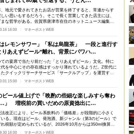
惜しまれて80歳で引退する、うどん…
、地元で愛されてきたお店が営業を終了すると、常連からす
寂しい思いもするだろう。そこで長く営業してきた店主には、
ざまな哲学がある。佐賀県唐津市在住のネットニュース編集者
川淳一郎氏が、…
3.16 16:00
マネーポストWEB
はレモンサワー」「私は烏龍茶」 一段と進行す
とりあえずビール”離れ、背景にパワハ…
ての宴席で当たり前だった「とりあえずビール」文化。特に
世代を中心にその存在感はすっかり薄れているようだ。Z世代に
したクイックリサーチサービス「サークルアップ」を運営する
COOが20才以上の…
0.01 15:00
マネーポストWEB
のビール値上げで「晩酌の些細な楽しみすら奪わ
…」 増税前の買いだめの原資捻出に…
法改正により、ビール系飲料の「価格差」が段階的に小さく
ている。現在はビール、発泡酒、新ジャンル（第3のビール）で
れ税額が定められているが、2026年10月からは350ml換算で
25円に一本化され…
9.30 16:00
マネーポストWEB