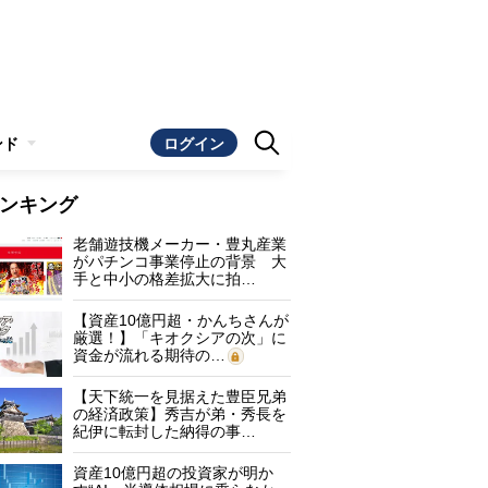
ンド
ログイン
ンキング
老舗遊技機メーカー・豊丸産業
がパチンコ事業停止の背景 大
手と中小の格差拡大に拍…
【資産10億円超・かんちさんが
厳選！】「キオクシアの次」に
資金が流れる期待の…
【天下統一を見据えた豊臣兄弟
の経済政策】秀吉が弟・秀長を
紀伊に転封した納得の事…
資産10億円超の投資家が明か