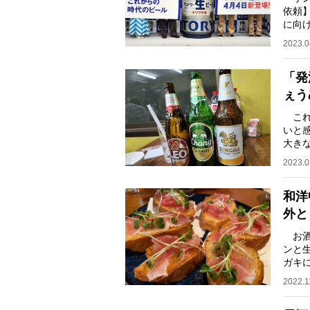
依頼
に向
宏社長
2023.0
「発
ぇう
これ
いと
大き
らぬ
2023.0
和洋
外と
お酒
ンと
ガキ
ワイ
2022.1