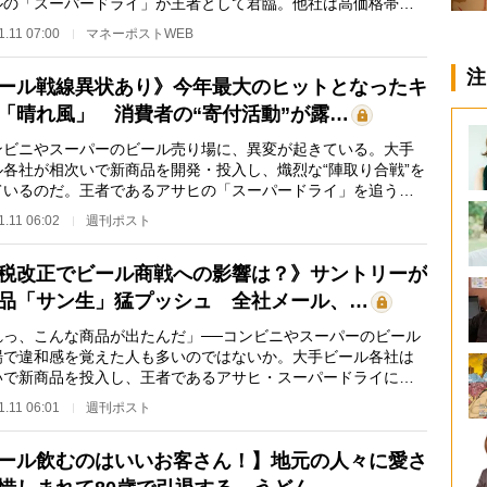
ルの「スーパードライ」が王者として君臨。他社は高価格帯の
ミアムビールや…
1.11 07:00
マネーポストWEB
注
ール戦線異状あり》今年最大のヒットとなったキ
「晴れ風」 消費者の“寄付活動”が露…
ビニやスーパーのビール売り場に、異変が起きている。大手
ル各社が相次いで新商品を開発・投入し、熾烈な“陣取り合戦”を
ているのだ。王者であるアサヒの「スーパードライ」を追う形
サントリーは…
1.11 06:02
週刊ポスト
税改正でビール商戦への影響は？》サントリーが
品「サン生」猛プッシュ 全社メール、…
れっ、こんな商品が出たんだ」──コンビニやスーパーのビール
場で違和感を覚えた人も多いのではないか。大手ビール各社は
いで新商品を投入し、王者であるアサヒ・スーパードライに迫
としている。「…
1.11 06:01
週刊ポスト
ール飲むのはいいお客さん！】地元の人々に愛さ