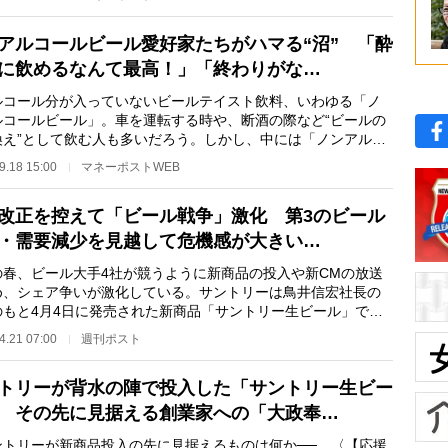
アルコールビール愛好家たちがハマる“沼” 「酔
に飲めるなんて最高！」「終わりがな…
コール分が入っていないビールテイスト飲料、いわゆる「ノ
ルコールビール」。車を運転する時や、断酒の際など“ビールの
換え”として飲む人も多いだろう。しかし、中には「ノンアルコ
ビールこそが…
9.18 15:00
マネーポストWEB
改正を控えて「ビール戦争」激化 第3のビール
・需要減少を見越して危機感が大きい…
春、ビール大手4社が競うように新商品の投入や新CMの放送
め、シェア争いが激化している。サントリーは鳥井信宏社長の
のもと4月4日に発売された新商品「サントリー生ビール」で攻
かける。昨年、キ…
4.21 07:00
週刊ポスト
トリーが背水の陣で投入した「サントリー生ビー
 その先に見据える創業家への「大政奉…
トリーが新商品投入の先に見据えるものは何か──。〈【応援