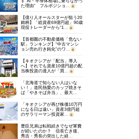
す“AI・半導体相場に乗らなかっ
た理由” フルポジショ…
【億り人オールスターが狙う20
銘柄】「総資産69億円超」90歳
現役トレーダーから“1…
【首都圏の不動産価格「危ない
駅」ランキング】“中古マンシ
ョン売れ行き鈍化”のワ…
【キオクシアが「配当」導入
へ】それでも資産10億円超の配
当株投資の達人が「買…
「北海道で知らない人はいな
い！」道民熱愛のカップ焼きそ
ば「やきそば弁当」、最大…
「キオクシアが再び株価10万円
になる日は遠い」資産3億円超
のサラリーマン投資家…
豊臣兄弟は転戦続きでなぜ軍費
が続いたのか？ 信長亡き後、
秀吉・秀長の突出した経…