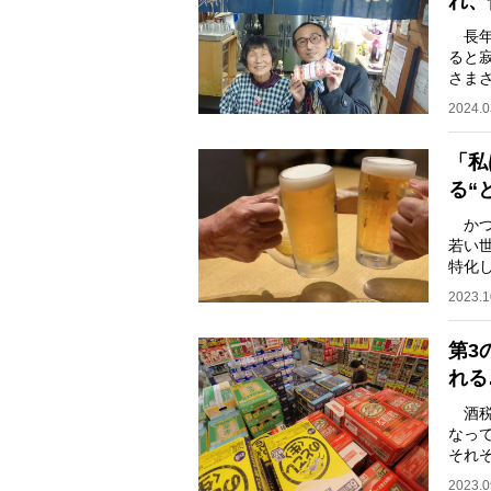
れ、
長年
ると
さま
の中
2024.0
「私
る“
かつ
若い
特化
REC
2023.1
第3
れる
酒税
なっ
それぞ
54.
2023.0