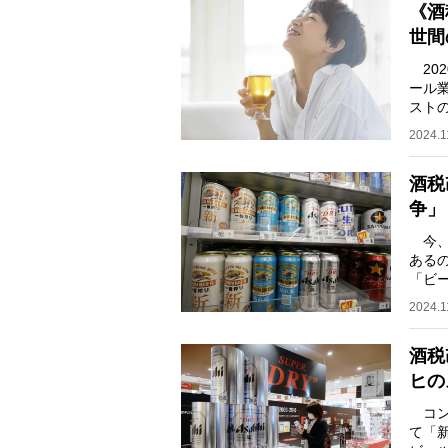
《酒
世間
20
ール
スト
持され
2024.1
酒税
争」
今、
ある
「ビ
ってい
2024.1
酒税
ヒの
コン
て「