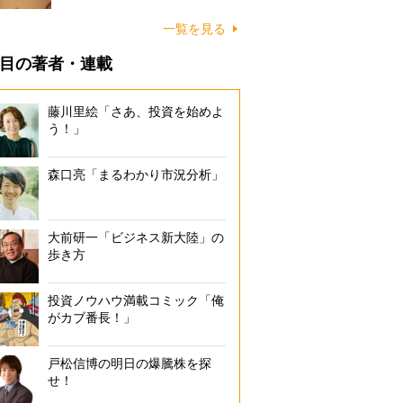
一覧を見る
目の著者・連載
藤川里絵「さあ、投資を始めよ
う！」
森口亮「まるわかり市況分析」
大前研一「ビジネス新大陸」の
歩き方
投資ノウハウ満載コミック「俺
がカブ番長！」
戸松信博の明日の爆騰株を探
せ！