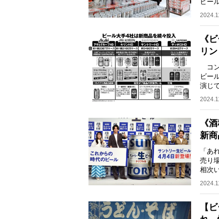
ビー
プレ
2024.1
《ビ
リン
コン
ビー
演じ
で、
2024.1
《酒
新商
「あ
売り
相次
ろう
2024.1
【ビ