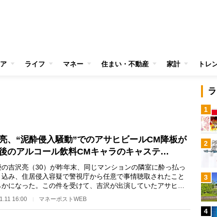
ア
ライフ
マネー
住まい・不動産
家計
トレ
ラ
1
亮、“泥酔侵入騒動”でのアサヒビールCM降板が
2
後のアルコール飲料CMキャラのキャステ…
の吉沢亮（30）が昨年末、同じマンションの隣室に酔っ払っ
り込み、住居侵入容疑で警視庁から任意で事情聴取されたこと
3
らかになった。この件を受けて、吉沢が出演していたアサヒビ
「スーパードラ…
1.11 16:00
マネーポストWEB
4