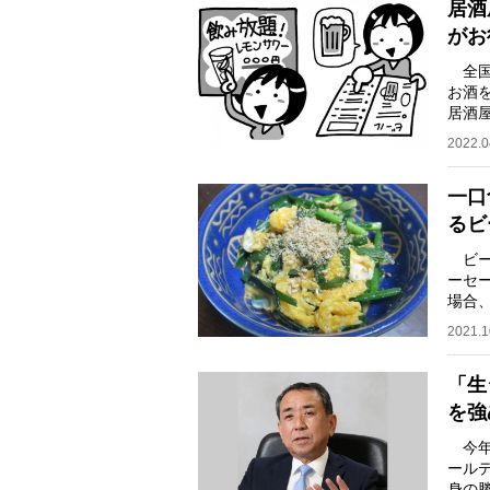
居酒
がお
全国
お酒
居酒
のだ
2022.0
一口
るビ
ビー
ーセ
場合
だと
2021.1
「生
を強
今年
ール
身の