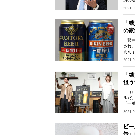
後の
2021.0
「糖
の家
緊急
され
あえ
昔の
2021.0
「糖
狙う
コロ
ルだ。
「一
月、
2021.0
ビー
缶」