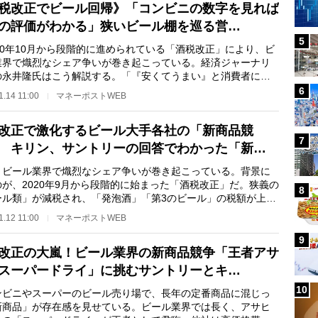
税改正でビール回帰》「コンビニの数字を見れば
の評価がわかる」狭いビール棚を巡る営…
5
20年10月から段階的に進められている「酒税改正」により、ビ
業界で熾烈なシェア争いが巻き起こっている。経済ジャーナリ
の永井隆氏はこう解説する。「『安くてうまい』と消費者に支
てきた“第3の…
6
1.14 11:00
マネーポストWEB
改正で激化するビール大手各社の「新商品競
7
 キリン、サントリーの回答でわかった「新…
ビール業界で熾烈なシェア争いが巻き起こっている。背景に
のが、2020年9月から段階的に始まった「酒税改正」だ。狭義の
8
ール類」が減税され、「発泡酒」「第3のビール」の税額が上が
る。昨年10…
1.12 11:00
マネーポストWEB
9
改正の大嵐！ビール業界の新商品競争「王者アサ
スーパードライ」に挑むサントリーとキ…
10
ビニやスーパーのビール売り場で、長年の定番商品に混じっ
新商品」が存在感を見せている。ビール業界では長く、アサヒ