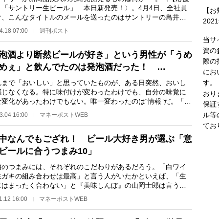
】「サントリー生ビール」 本日新発売！〉。4月4日、全社員
【お
け、こんなタイトルのメールを送ったのはサントリーの鳥井信
202
（57）。メー…
4.18 07:00
週刊ポスト
当サ
資の
泡酒より断然ビールが好き」という男性が「うめ
際の
めぇ」と飲んでたのは発泡酒だった！ …
にお
す。
まで「おいしい」と思っていたものが、ある日突然、おいし
感じなくなる。特に味付けが変わったわけでも、自分の味覚に
おり
な変化があったわけでもない。唯一変わったのは“情報”だ。「知
保証
が仏」という…
ル等
3.04 16:00
マネーポストWEB
てお
中なんでもござれ！ ビール大好き男が選ぶ「意
ビールに合うつまみ10」
のつまみには、それぞれのこだわりがあるだろう。「白ワイ
生ガキの組み合わせは最高」と言う人がいたかといえば、「生
にはまったく合わない」と『美味しんぼ』の山岡士郎は言う。
ンに限らず、ウ…
1.12 16:00
マネーポストWEB