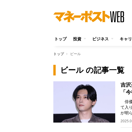
トップ
投資
ビジネス
キャリ
トップ
ビール
ビール の記事一覧
吉沢
「今
俳優
て入
が明
ール
2025.0