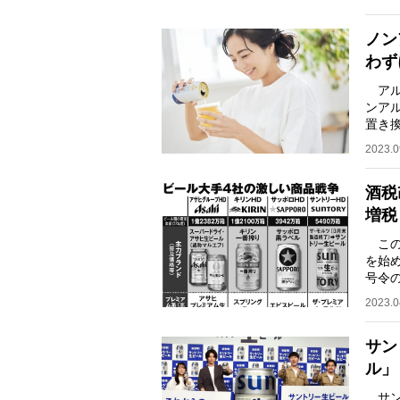
ノン
わず
アル
ンア
置き
ール
2023.0
酒税
増税
この
を始
号令
勢を
2023.0
サン
ル」
サン