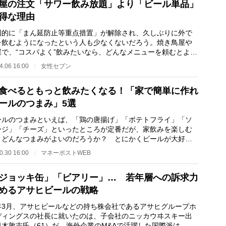
屋の注文「サワー飲み放題」より「ビール単品」
得な理由
的に「まん延防止等重点措置」が解除され、久しぶりに外で
を飲むようになったという人も少なくないだろう。焼き鳥屋や
屋で、“コスパよく”飲みたいなら、どんなメニューを頼むとよい
ろうか。 価…
4.06 16:00
女性セブン
食べるともっと飲みたくなる！「家で簡単に作れ
ールのつまみ」5選
ルのつまみといえば、「鶏の唐揚げ」「ポテトフライ」「ソ
ージ」「チーズ」といったところが定番だが、家飲みを楽しむ
、どんなつまみがよいのだろうか？ とにかくビールが大好き
いうネットニュ…
0.30 16:00
マネーポストWEB
ジョッキ缶」「ビアリー」… 若年層への訴求力
めるアサヒビールの戦略
3月、アサヒビールなどの持ち株会社であるアサヒグループホ
ディングスの社長に就いたのは、子会社のニッカウヰスキー出
勝木敦志氏（61）だ。海外企業のM&Aで活躍した国際派は、今