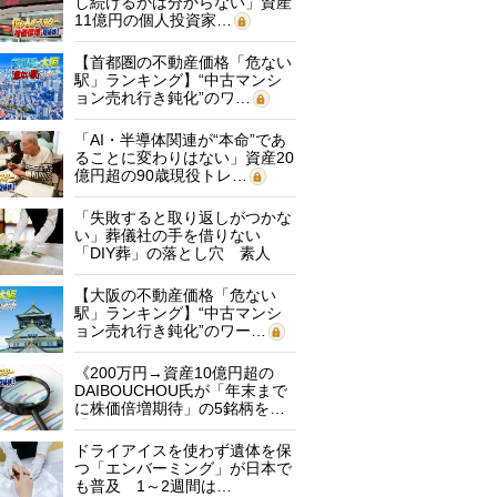
し続けるかは分からない」資産
11億円の個人投資家…
【首都圏の不動産価格「危ない
駅」ランキング】“中古マンシ
ョン売れ行き鈍化”のワ…
「AI・半導体関連が“本命”であ
ることに変わりはない」資産20
億円超の90歳現役トレ…
「失敗すると取り返しがつかな
い」葬儀社の手を借りない
「DIY葬」の落とし穴 素人
に…
【大阪の不動産価格「危ない
駅」ランキング】“中古マンシ
ョン売れ行き鈍化”のワー…
《200万円→資産10億円超の
DAIBOUCHOU氏が「年末まで
に株価倍増期待」の5銘柄を…
ドライアイスを使わず遺体を保
つ「エンバーミング」が日本で
も普及 1～2週間は…