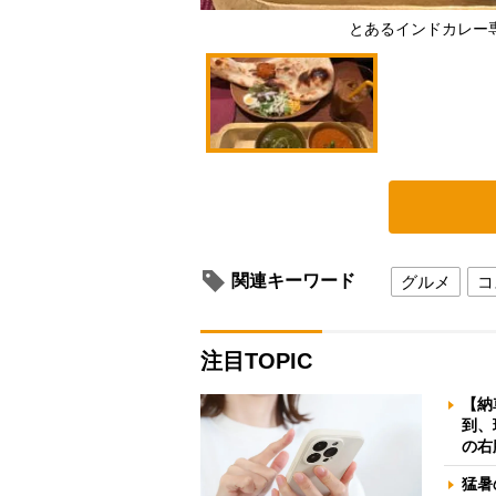
とあるインドカレー
関連キーワード
グルメ
コ
注目TOPIC
【納
到、
の右
猛暑