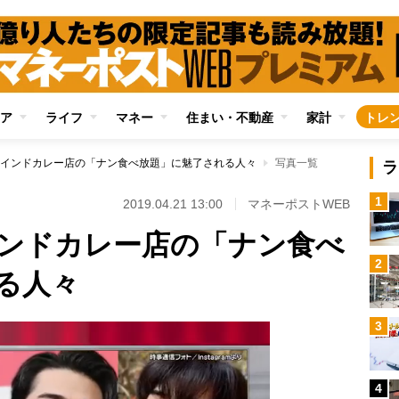
ア
ライフ
マネー
住まい・不動産
家計
トレ
インドカレー店の「ナン食べ放題」に魅了される人々
写真一覧
ラ
1
2019.04.21 13:00
マネーポストWEB
ンドカレー店の「ナン食べ
2
る人々
3
4