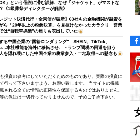
OK」という俗説に潜む誤解、なぜ「ジャケット」がマストな
？《1級葬祭ディレクターが解説》
レジット決済代行・全東信が破産】63社もの金融機関が融資を
がら「20年以上の粉飾決算」を見抜けなかったカラクリ 営業
では“自転車操業”の焦りも表出していた
する中国企業の“国籍ロンダリング” SHEIN、TikTok、
mu…本社機能を海外に移転させ、トランプ関税の回避を狙う
人を隠れ蓑にした中国企業の農業参入・土地取得への懸念も
も投資の参考にしていただくためのものであり、実際の投資に
て行って下さいますよう、お願い致します。 当サイトの掲載
載される全ての情報の正確性を保証するものではありません。
等の保証は一切行っておりませんので、予めご了承下さい。