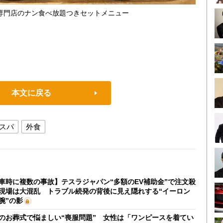
専門店のナン食べ放題つきセットメニュー
本文に戻る
スパ
外食
車時に複数の事故】テスラジャパン“多額のEV補助金”で注文殺
現場は大混乱 トラブル続発の背後に見え隠れする“イーロン
腕”の影
のお葬式で悩ましい“喪服問題” 女性は「ワンピースを着てい