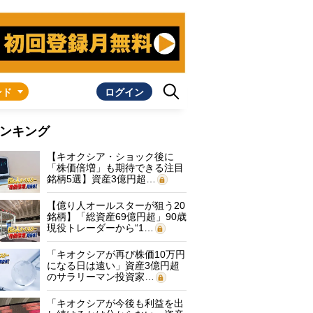
ンド
ログイン
ンキング
【キオクシア・ショック後に
「株価倍増」も期待できる注目
銘柄5選】資産3億円超…
【億り人オールスターが狙う20
銘柄】「総資産69億円超」90歳
現役トレーダーから“1…
「キオクシアが再び株価10万円
になる日は遠い」資産3億円超
のサラリーマン投資家…
「キオクシアが今後も利益を出