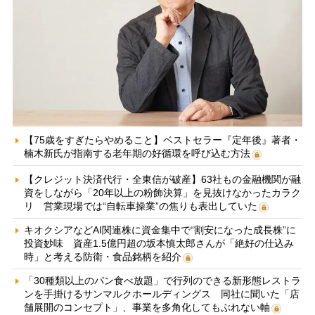
【75歳をすぎたらやめること】ベストセラー『定年後』著者・
楠木新氏が指南する老年期の好循環を呼び込む方法
【クレジット決済代行・全東信が破産】63社もの金融機関が融
資をしながら「20年以上の粉飾決算」を見抜けなかったカラク
リ 営業現場では“自転車操業”の焦りも表出していた
キオクシアなどAI関連株に資金集中で“割安になった成長株”に
投資妙味 資産1.5億円超の坂本慎太郎さんが「絶好の仕込み
時」と考える防衛・食品銘柄を紹介
「30種類以上のパン食べ放題」で行列のできる新形態レストラ
ンを手掛けるサンマルクホールディングス 同社に聞いた「店
舗展開のコンセプト」、事業を多角化してもぶれない軸