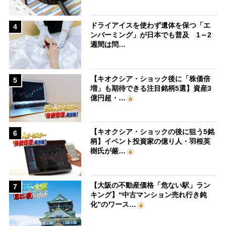
ドライアイスを使わず遺体を保つ「エ
4
ンバーミング」が日本でも普及 1～2
週間は問…
【キオクシア・ショック後に「株価倍
5
増」も期待できる注目銘柄5選】資産3
億円超・…
【キオクシア・ショックの後に狙う5銘
6
柄】イベント投資家の億り人・羽根英
樹氏が厳…
【大阪の不動産価格「危ない駅」ラン
7
キング】“中古マンション売れ行き鈍
化”のワース…