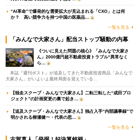
“AI革命”で爆発的な需要拡大が見込まれる「CXO」とは何
か？ 高い競争力を持つ中国の医薬品…
一覧を見る
「みんなで大家さん」配当ストップ騒動の内幕
《ついに見えた問題の核心》「みんなで大家さ
ん」2000億円超不動産投資トラブル“異常なく
ら…
本誌『週刊ポスト』が追及してきた不動産投資商品「みんなで
大家さん」がいよいよ最終局面を迎えている…
【独走スクープ・みんなで大家さん】二転三転した“成田プロ
ジェクト”の計画変更の裏で起き…
【追及スクープ・みんなで大家さん】独占入手“内部議事録”で
明かされる柳瀬健一・代表の思…
一覧を見る
古賀真人「発掘！好決算銘柄」