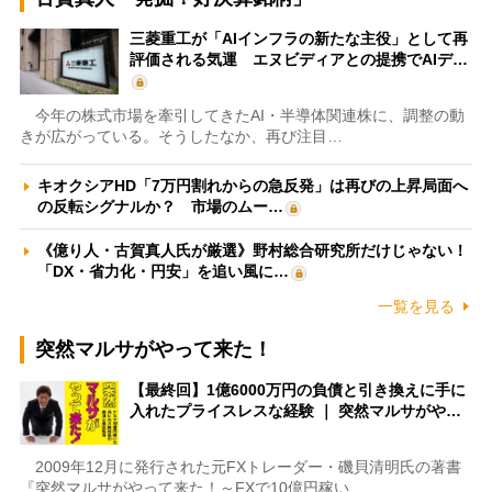
三菱重工が「AIインフラの新たな主役」として再
評価される気運 エヌビディアとの提携でAIデ…
今年の株式市場を牽引してきたAI・半導体関連株に、調整の動
きが広がっている。そうしたなか、再び注目…
キオクシアHD「7万円割れからの急反発」は再びの上昇局面へ
の反転シグナルか？ 市場のムー…
《億り人・古賀真人氏が厳選》野村総合研究所だけじゃない！
「DX・省力化・円安」を追い風に…
一覧を見る
突然マルサがやって来た！
【最終回】1億6000万円の負債と引き換えに手に
入れたプライスレスな経験 ｜ 突然マルサがや…
2009年12月に発行された元FXトレーダー・磯貝清明氏の著書
『突然マルサがやって来た！～FXで10億円稼い…