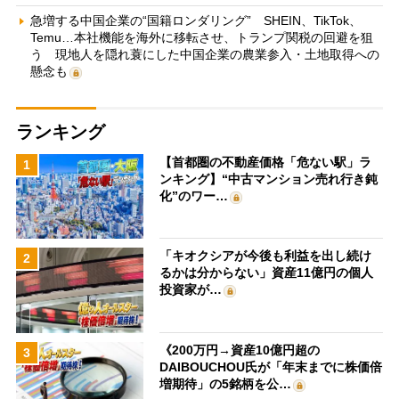
急増する中国企業の“国籍ロンダリング” SHEIN、TikTok、
Temu…本社機能を海外に移転させ、トランプ関税の回避を狙
う 現地人を隠れ蓑にした中国企業の農業参入・土地取得への
懸念も
ランキング
【首都圏の不動産価格「危ない駅」ラ
1
ンキング】“中古マンション売れ行き鈍
化”のワー…
「キオクシアが今後も利益を出し続け
2
るかは分からない」資産11億円の個人
投資家が…
《200万円→資産10億円超の
3
DAIBOUCHOU氏が「年末までに株価倍
増期待」の5銘柄を公…