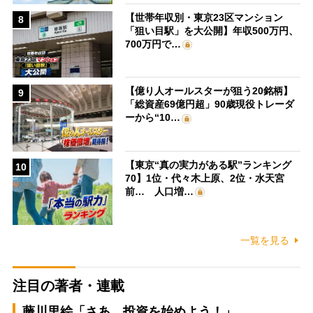
【世帯年収別・東京23区マンション
8
「狙い目駅」を大公開】年収500万円、
700万円で…
【億り人オールスターが狙う20銘柄】
9
「総資産69億円超」90歳現役トレーダ
ーから“10…
【東京“真の実力がある駅”ランキング
10
70】1位・代々木上原、2位・水天宮
前… 人口増…
一覧を見る
注目の著者・連載
藤川里絵「さあ、投資を始めよう！」