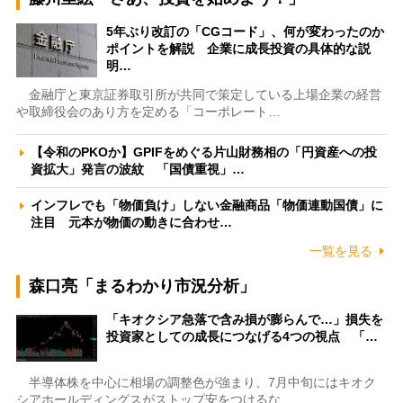
5年ぶり改訂の「CGコード」、何が変わったのか
ポイントを解説 企業に成長投資の具体的な説
明…
金融庁と東京証券取引所が共同で策定している上場企業の経営
や取締役会のあり方を定める「コーポレート…
【令和のPKOか】GPIFをめぐる片山財務相の「円資産への投
資拡大」発言の波紋 「国債重視」…
インフレでも「物価負け」しない金融商品「物価連動国債」に
注目 元本が物価の動きに合わせ…
一覧を見る
森口亮「まるわかり市況分析」
「キオクシア急落で含み損が膨らんで…」損失を
投資家としての成長につなげる4つの視点 「…
半導体株を中心に相場の調整色が強まり、7月中旬にはキオク
シアホールディングスがストップ安をつけるな…