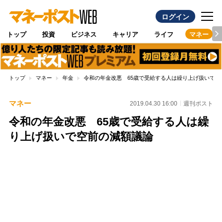
ログイン
トップ
投資
ビジネス
キャリア
ライフ
マネー
トップ
マネー
年金
令和の年金改悪 65歳で受給する人は繰り上げ扱いで空
マネー
2019.04.30 16:00
週刊ポスト
令和の年金改悪 65歳で受給する人は繰
り上げ扱いで空前の減額議論
Loaded
:
100.00%
/
Unmute