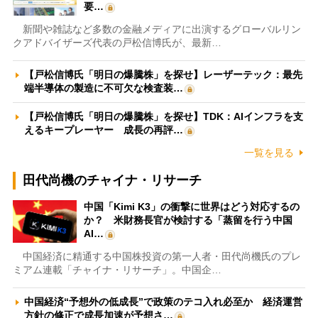
要…
新聞や雑誌など多数の金融メディアに出演するグローバルリン
クアドバイザーズ代表の戸松信博氏が、最新…
【戸松信博氏「明日の爆騰株」を探せ】レーザーテック：最先
端半導体の製造に不可欠な検査装…
【戸松信博氏「明日の爆騰株」を探せ】TDK：AIインフラを支
えるキープレーヤー 成長の再評…
一覧を見る
田代尚機のチャイナ・リサーチ
中国「Kimi K3」の衝撃に世界はどう対応するの
か？ 米財務長官が検討する「蒸留を行う中国
AI…
中国経済に精通する中国株投資の第一人者・田代尚機氏のプレ
ミアム連載「チャイナ・リサーチ」。中国企…
中国経済“予想外の低成長”で政策のテコ入れ必至か 経済運営
方針の修正で成長加速が予想さ…