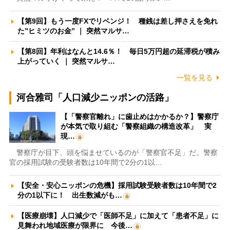
【第9回】もう一度FXでリベンジ！ 種銭は差し押さえを免れ
た”ヒミツのお金” ｜ 突然マルサ…
【第8回】年利はなんと14.6％！ 毎日5万円超の延滞税が積み
上がっていく ｜ 突然マルサ…
一覧を見る
河合雅司「人口減少ニッポンの活路」
【「警察官離れ」に歯止めはかかるか？】警察庁
が本気で取り組む「警察組織の構造改革」 実
現…
警察庁が目下、頭を悩ませているのが「警察官不足」だ。警察
官の採用試験の受験者数は10年間で2分の1以…
【安全・安心ニッポンの危機】採用試験受験者数は10年間で2
分の1以下に！ 出生数減がも…
【医療崩壊】人口減少で「医師不足」に加えて「患者不足」に
見舞われ地域医療が限界に 今後…