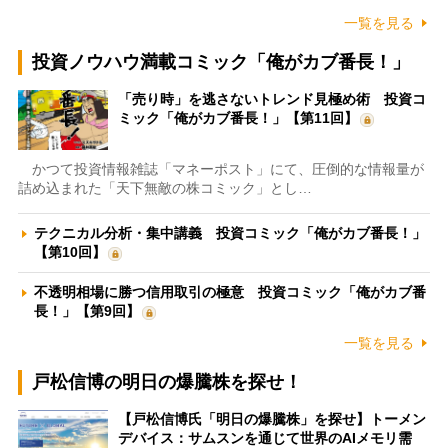
一覧を見る
投資ノウハウ満載コミック「俺がカブ番長！」
「売り時」を逃さないトレンド見極め術 投資コ
ミック「俺がカブ番長！」【第11回】
かつて投資情報雑誌「マネーポスト」にて、圧倒的な情報量が
詰め込まれた「天下無敵の株コミック」とし…
テクニカル分析・集中講義 投資コミック「俺がカブ番長！」
【第10回】
不透明相場に勝つ信用取引の極意 投資コミック「俺がカブ番
長！」【第9回】
一覧を見る
戸松信博の明日の爆騰株を探せ！
【戸松信博氏「明日の爆騰株」を探せ】トーメン
デバイス：サムスンを通じて世界のAIメモリ需