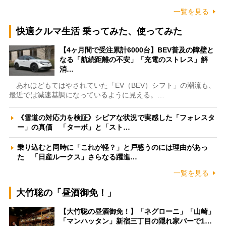
一覧を見る
快適クルマ生活 乗ってみた、使ってみた
【4ヶ月間で受注累計6000台】BEV普及の障壁と
なる「航続距離の不安」「充電のストレス」解
消…
あれほどもてはやされていた「EV（BEV）シフト」の潮流も、
最近では減速基調になっているように見える。…
《雪道の対応力を検証》シビアな状況で実感した「フォレスタ
ー」の真価 「ターボ」と「スト…
乗り込むと同時に「これが軽？」と戸惑うのには理由があっ
た 「日産ルークス」さらなる躍進…
一覧を見る
大竹聡の「昼酒御免！」
【大竹聡の昼酒御免！】「ネグローニ」「山崎」
「マンハッタン」新宿三丁目の隠れ家バーで1…