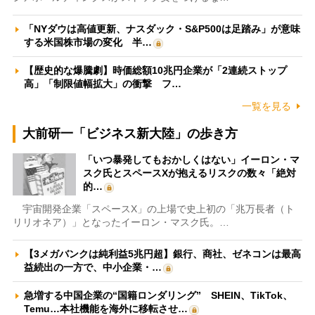
「NYダウは高値更新、ナスダック・S&P500は足踏み」が意味
する米国株市場の変化 半…
【歴史的な爆騰劇】時価総額10兆円企業が「2連続ストップ
高」「制限値幅拡大」の衝撃 フ…
一覧を見る
大前研一「ビジネス新大陸」の歩き方
「いつ暴発してもおかしくはない」イーロン・マ
スク氏とスペースXが抱えるリスクの数々「絶対
的…
宇宙開発企業「スペースX」の上場で史上初の「兆万長者（ト
リリオネア）」となったイーロン・マスク氏。…
【3メガバンクは純利益5兆円超】銀行、商社、ゼネコンは最高
益続出の一方で、中小企業・…
急増する中国企業の“国籍ロンダリング” SHEIN、TikTok、
Temu…本社機能を海外に移転させ…