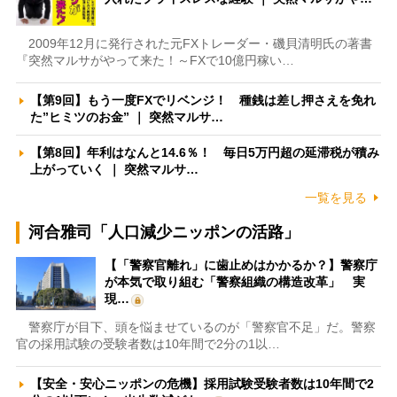
2009年12月に発行された元FXトレーダー・磯貝清明氏の著書
『突然マルサがやって来た！～FXで10億円稼い…
【第9回】もう一度FXでリベンジ！ 種銭は差し押さえを免れ
た”ヒミツのお金” ｜ 突然マルサ…
【第8回】年利はなんと14.6％！ 毎日5万円超の延滞税が積み
上がっていく ｜ 突然マルサ…
一覧を見る
河合雅司「人口減少ニッポンの活路」
【「警察官離れ」に歯止めはかかるか？】警察庁
が本気で取り組む「警察組織の構造改革」 実
現…
警察庁が目下、頭を悩ませているのが「警察官不足」だ。警察
官の採用試験の受験者数は10年間で2分の1以…
【安全・安心ニッポンの危機】採用試験受験者数は10年間で2