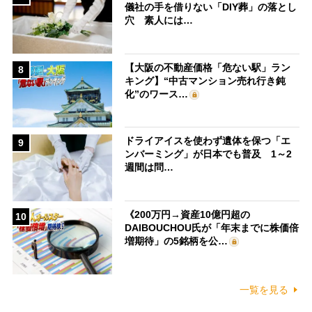
儀社の手を借りない「DIY葬」の落とし
穴 素人には…
【大阪の不動産価格「危ない駅」ラン
8
キング】“中古マンション売れ行き鈍
化”のワース…
ドライアイスを使わず遺体を保つ「エ
9
ンバーミング」が日本でも普及 1～2
週間は問…
《200万円→資産10億円超の
10
DAIBOUCHOU氏が「年末までに株価倍
増期待」の5銘柄を公…
一覧を見る