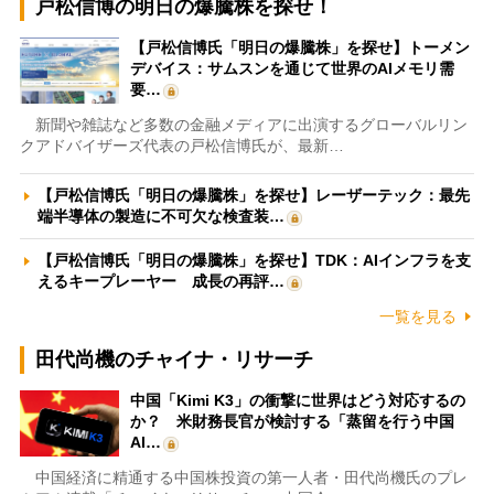
戸松信博の明日の爆騰株を探せ！
【戸松信博氏「明日の爆騰株」を探せ】トーメン
デバイス：サムスンを通じて世界のAIメモリ需
要…
新聞や雑誌など多数の金融メディアに出演するグローバルリン
クアドバイザーズ代表の戸松信博氏が、最新…
【戸松信博氏「明日の爆騰株」を探せ】レーザーテック：最先
端半導体の製造に不可欠な検査装…
【戸松信博氏「明日の爆騰株」を探せ】TDK：AIインフラを支
えるキープレーヤー 成長の再評…
一覧を見る
田代尚機のチャイナ・リサーチ
中国「Kimi K3」の衝撃に世界はどう対応するの
か？ 米財務長官が検討する「蒸留を行う中国
AI…
中国経済に精通する中国株投資の第一人者・田代尚機氏のプレ