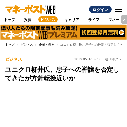
ログイン
トップ
投資
ビジネス
キャリア
ライフ
マネー
トップ
ビジネス
企業・業界
ユニクロ柳井氏、息子への禅譲を否定してきた
ビジネス
2019.05.07 07:00
週刊ポスト
ユニクロ柳井氏、息子への禅譲を否定し
てきたが方針転換近いか
Loaded
:
100.00%
/
Unmute