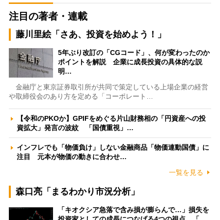
注目の著者・連載
藤川里絵「さあ、投資を始めよう！」
5年ぶり改訂の「CGコード」、何が変わったのか
ポイントを解説 企業に成長投資の具体的な説
明…
金融庁と東京証券取引所が共同で策定している上場企業の経営
や取締役会のあり方を定める「コーポレート…
【令和のPKOか】GPIFをめぐる片山財務相の「円資産への投
資拡大」発言の波紋 「国債重視」…
インフレでも「物価負け」しない金融商品「物価連動国債」に
注目 元本が物価の動きに合わせ…
一覧を見る
森口亮「まるわかり市況分析」
「キオクシア急落で含み損が膨らんで…」損失を
投資家としての成長につなげる4つの視点 「…