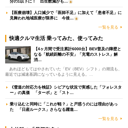
分の1以下に！ 出生数減がも…
【医療崩壊】人口減少で「医師不足」に加えて「患者不足」に
見舞われ地域医療が限界に 今後…
一覧を見る
快適クルマ生活 乗ってみた、使ってみた
【4ヶ月間で受注累計6000台】BEV普及の障壁と
なる「航続距離の不安」「充電のストレス」解
消…
あれほどもてはやされていた「EV（BEV）シフト」の潮流も、
最近では減速基調になっているように見える。…
《雪道の対応力を検証》シビアな状況で実感した「フォレスタ
ー」の真価 「ターボ」と「スト…
乗り込むと同時に「これが軽？」と戸惑うのには理由があっ
た 「日産ルークス」さらなる躍進…
一覧を見る