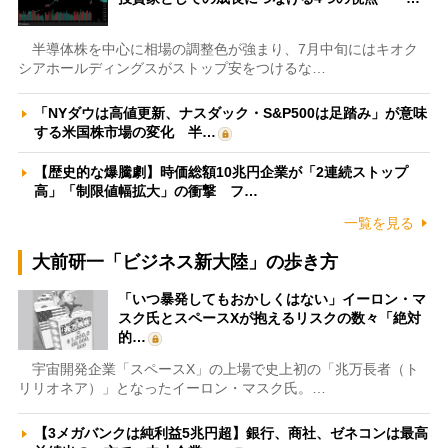
半導体株を中心に相場の調整色が強まり、7月中旬にはキオク
シアホールディングスがストップ安をつけるな…
「NYダウは高値更新、ナスダック・S&P500は足踏み」が意味
する米国株市場の変化 半…
【歴史的な爆騰劇】時価総額10兆円企業が「2連続ストップ
高」「制限値幅拡大」の衝撃 フ…
一覧を見る
大前研一「ビジネス新大陸」の歩き方
「いつ暴発してもおかしくはない」イーロン・マ
スク氏とスペースXが抱えるリスクの数々「絶対
的…
宇宙開発企業「スペースX」の上場で史上初の「兆万長者（ト
リリオネア）」となったイーロン・マスク氏。…
【3メガバンクは純利益5兆円超】銀行、商社、ゼネコンは最高