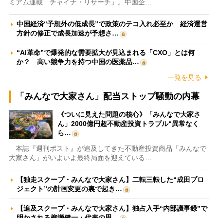
ミアム連載「チャイナ・リサーチ」。中国企…
中国経済“予想外の低成長”で政策のテコ入れ必至か 経済運営
方針の修正で成長加速が予想さ…
“AI革命”で爆発的な需要拡大が見込まれる「CXO」とは何
か？ 高い競争力を持つ中国の医薬品…
一覧を見る
「みんなで大家さん」配当ストップ騒動の内幕
《ついに見えた問題の核心》「みんなで大家さ
ん」2000億円超不動産投資トラブル“異常なく
ら…
本誌『週刊ポスト』が追及してきた不動産投資商品「みんなで
大家さん」がいよいよ最終局面を迎えている…
【独走スクープ・みんなで大家さん】二転三転した“成田プロ
ジェクト”の計画変更の裏で起き…
【追及スクープ・みんなで大家さん】独占入手“内部議事録”で
明かされる柳瀬健一・代表の思…