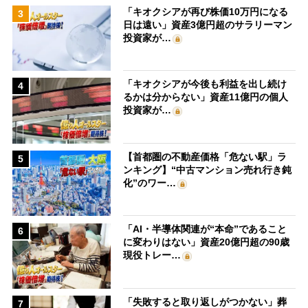
「キオクシアが再び株価10万円になる
3
日は遠い」資産3億円超のサラリーマン
投資家が…
「キオクシアが今後も利益を出し続け
4
るかは分からない」資産11億円の個人
投資家が…
【首都圏の不動産価格「危ない駅」ラ
5
ンキング】“中古マンション売れ行き鈍
化”のワー…
「AI・半導体関連が“本命”であること
6
に変わりはない」資産20億円超の90歳
現役トレー…
「失敗すると取り返しがつかない」葬
7