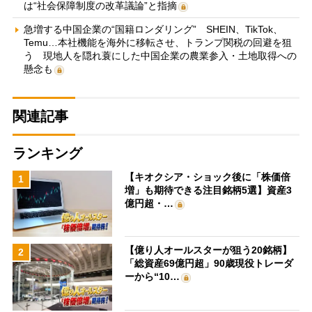
は“社会保障制度の改革議論”と指摘
急増する中国企業の“国籍ロンダリング” SHEIN、TikTok、
Temu…本社機能を海外に移転させ、トランプ関税の回避を狙
う 現地人を隠れ蓑にした中国企業の農業参入・土地取得への
懸念も
関連記事
ランキング
【キオクシア・ショック後に「株価倍
1
増」も期待できる注目銘柄5選】資産3
億円超・…
【億り人オールスターが狙う20銘柄】
2
「総資産69億円超」90歳現役トレーダ
ーから“10…