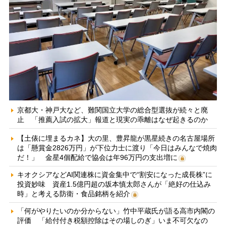
京都大・神戸大など、難関国立大学の総合型選抜が続々と廃
止 「推薦入試の拡大」報道と現実の乖離はなぜ起きるのか
【土俵に埋まるカネ】大の里、豊昇龍が黒星続きの名古屋場所
は「懸賞金2826万円」が下位力士に渡り「今日はみんなで焼肉
だ！」 金星4個配給で協会は年96万円の支出増に
キオクシアなどAI関連株に資金集中で“割安になった成長株”に
投資妙味 資産1.5億円超の坂本慎太郎さんが「絶好の仕込み
時」と考える防衛・食品銘柄を紹介
「何がやりたいのか分からない」竹中平蔵氏が語る高市内閣の
評価 「給付付き税額控除はその場しのぎ」いま不可欠なの