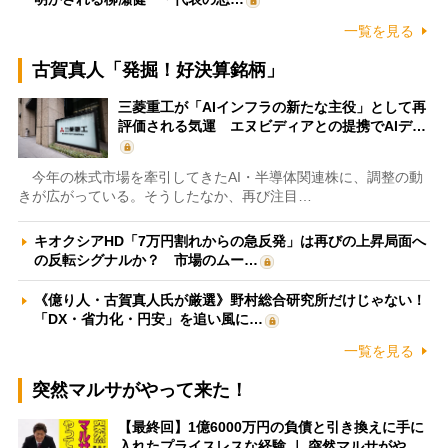
一覧を見る
古賀真人「発掘！好決算銘柄」
三菱重工が「AIインフラの新たな主役」として再
評価される気運 エヌビディアとの提携でAIデ…
今年の株式市場を牽引してきたAI・半導体関連株に、調整の動
きが広がっている。そうしたなか、再び注目…
キオクシアHD「7万円割れからの急反発」は再びの上昇局面へ
の反転シグナルか？ 市場のムー…
《億り人・古賀真人氏が厳選》野村総合研究所だけじゃない！
「DX・省力化・円安」を追い風に…
一覧を見る
突然マルサがやって来た！
【最終回】1億6000万円の負債と引き換えに手に
入れたプライスレスな経験 ｜ 突然マルサがや…