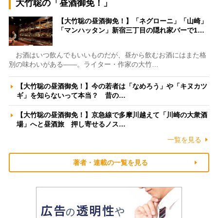
大竹聡の「昼酒御免！」
【大竹聡の昼酒御免！】「ネグローニ」「山崎」
「マンハッタン」新宿三丁目の隠れ家バーで1…
お酒はいつ飲んでもいいものだが、昼から飲むお酒にはまた格
別の味わいがある――。ライター・作家の大竹…
【大竹聡の昼酒御免！】今の若者は「なめろう」や「キヌカツ
ギ」を知らないって本当？ 昔の…
【大竹聡の昼酒御免！】京急線で多摩川越えて「川崎の大衆酒
場」へと昼酒旅 押し寄せるノス…
一覧を見る
著者・連載の一覧を見る