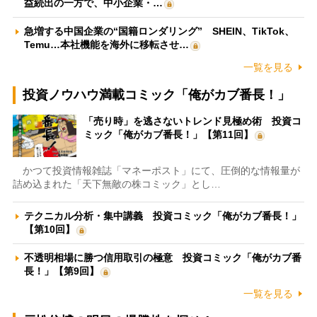
益続出の一方で、中小企業・…
急増する中国企業の“国籍ロンダリング” SHEIN、TikTok、
Temu…本社機能を海外に移転させ…
一覧を見る
投資ノウハウ満載コミック「俺がカブ番長！」
「売り時」を逃さないトレンド見極め術 投資コ
ミック「俺がカブ番長！」【第11回】
かつて投資情報雑誌「マネーポスト」にて、圧倒的な情報量が
詰め込まれた「天下無敵の株コミック」とし…
テクニカル分析・集中講義 投資コミック「俺がカブ番長！」
【第10回】
不透明相場に勝つ信用取引の極意 投資コミック「俺がカブ番
長！」【第9回】
一覧を見る