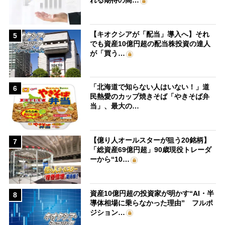
れる期待の高…
【キオクシアが「配当」導入へ】それ
5
でも資産10億円超の配当株投資の達人
が「買う…
「北海道で知らない人はいない！」道
6
民熱愛のカップ焼きそば「やきそば弁
当」、最大の…
【億り人オールスターが狙う20銘柄】
7
「総資産69億円超」90歳現役トレーダ
ーから“10…
資産10億円超の投資家が明かす“AI・半
8
導体相場に乗らなかった理由” フルポ
ジション…