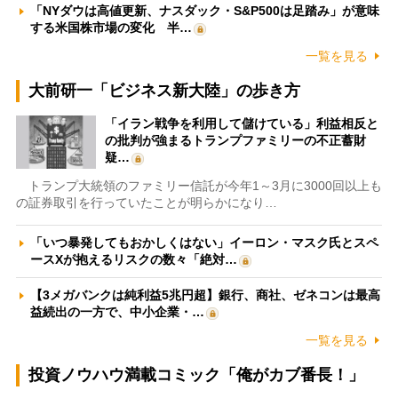
「NYダウは高値更新、ナスダック・S&P500は足踏み」が意味
する米国株市場の変化 半…
一覧を見る
大前研一「ビジネス新大陸」の歩き方
「イラン戦争を利用して儲けている」利益相反と
の批判が強まるトランプファミリーの不正蓄財
疑…
トランプ大統領のファミリー信託が今年1～3月に3000回以上も
の証券取引を行っていたことが明らかになり…
「いつ暴発してもおかしくはない」イーロン・マスク氏とスペ
ースXが抱えるリスクの数々「絶対…
【3メガバンクは純利益5兆円超】銀行、商社、ゼネコンは最高
益続出の一方で、中小企業・…
一覧を見る
投資ノウハウ満載コミック「俺がカブ番長！」