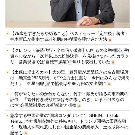
【75歳をすぎたらやめること】ベストセラー『定年後』著者・
楠木新氏が指南する老年期の好循環を呼び込む方法
【クレジット決済代行・全東信が破産】63社もの金融機関が融
資をしながら「20年以上の粉飾決算」を見抜けなかったカラク
リ 営業現場では“自転車操業”の焦りも表出していた
【土俵に埋まるカネ】大の里、豊昇龍が黒星続きの名古屋場所
は「懸賞金2826万円」が下位力士に渡り「今日はみんなで焼肉
だ！」 金星4個配給で協会は年96万円の支出増に
「何がやりたいのか分からない」竹中平蔵氏が語る高市内閣の
評価 「給付付き税額控除はその場しのぎ」いま不可欠なの
は“社会保障制度の改革議論”と指摘
急増する中国企業の“国籍ロンダリング” SHEIN、TikTok、
Temu…本社機能を海外に移転させ、トランプ関税の回避を狙
う 現地人を隠れ蓑にした中国企業の農業参入・土地取得への
懸念も