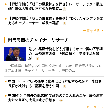
【戸松信博氏「明日の爆騰株」を探せ】レーザーテック：最先
端半導体の製造に不可欠な検査装…
【戸松信博氏「明日の爆騰株」を探せ】TDK：AIインフラを支
えるキープレーヤー 成長の再評…
一覧を見る
田代尚機のチャイナ・リサーチ
厳しい経済情勢をどう打開するか？中国の下半期
の「経済運営方針」を読み解く 需要不足対策
が…
中国経済に精通する中国株投資の第一人者・田代尚機氏のプレ
ミアム連載「チャイナ・リサーチ」。中国の…
中国「Kimi K3」の衝撃に世界はどう対応するのか？ 米財務
長官が検討する「蒸留を行う中国…
中国経済“予想外の低成長”で政策のテコ入れ必至か 経済運営
方針の修正で成長加速が予想さ…
一覧を見る