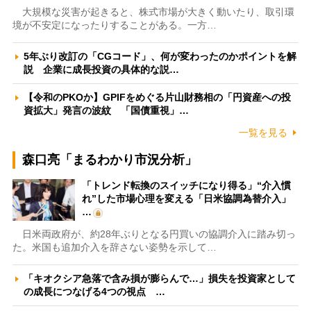
大規模な災害が起きると、株式市場が大きく動いたり、取引環
境が不安定になったりすることがある。一方…
5年ぶり改訂の「CGコード」、何が変わったのかポイントを解
説 企業に成長投資の具体的な説…
【令和のPKOか】GPIFをめぐる片山財務相の「円資産への投
資拡大」発言の波紋 「国債重視」…
一覧を見る
森口亮「まるわかり市況分析」
「トレンド転換のスイッチになり得る」“介入慣
れ”した市場心理を変える「日米協調為替介入」
…
日米両政府が、約28年ぶりとなる円買いの協調介入に踏み切っ
た。米国も追加介入を辞さない姿勢を示して…
「キオクシア急落で含み損が膨らんで…」損失を投資家として
の成長につなげる4つの視点 …