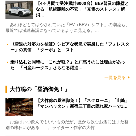
【4ヶ月間で受注累計6000台】BEV普及の障壁と
なる「航続距離の不安」「充電のストレス」解
消…
あれほどもてはやされていた「EV（BEV）シフト」の潮流も、
最近では減速基調になっているように見える。…
《雪道の対応力を検証》シビアな状況で実感した「フォレスタ
ー」の真価 「ターボ」と「スト…
乗り込むと同時に「これが軽？」と戸惑うのには理由があっ
た 「日産ルークス」さらなる躍進…
一覧を見る
大竹聡の「昼酒御免！」
【大竹聡の昼酒御免！】「ネグローニ」「山崎」
「マンハッタン」新宿三丁目の隠れ家バーで1…
お酒はいつ飲んでもいいものだが、昼から飲むお酒にはまた格
別の味わいがある――。ライター・作家の大竹…