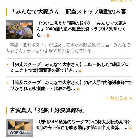
「みんなで大家さん」配当ストップ騒動の内幕
《ついに見えた問題の核心》「みんなで大家さ
ん」2000億円超不動産投資トラブル“異常なく
ら…
本誌『週刊ポスト』が追及してきた不動産投資商品「みんなで
大家さん」がいよいよ最終局面を迎えている…
【独走スクープ・みんなで大家さん】二転三転した“成田プロ
ジェクト”の計画変更の裏で起き…
【追及スクープ・みんなで大家さん】独占入手“内部議事録”で
明かされる柳瀬健一・代表の思…
一覧を見る
古賀真人「発掘！好決算銘柄」
《株価34％急落のワークマンに特大反転の期待》
6月の売上低迷を吹き飛ばす第1四半期決算、…