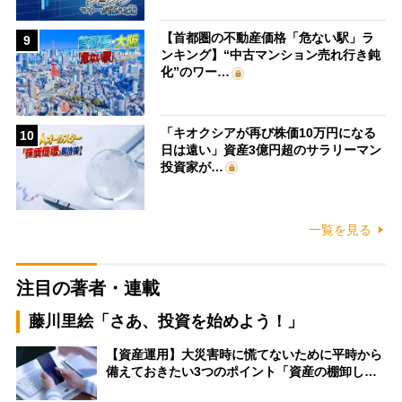
【首都圏の不動産価格「危ない駅」ラ
9
ンキング】“中古マンション売れ行き鈍
化”のワー…
「キオクシアが再び株価10万円になる
10
日は遠い」資産3億円超のサラリーマン
投資家が…
一覧を見る
注目の著者・連載
藤川里絵「さあ、投資を始めよう！」
【資産運用】大災害時に慌てないために平時から
備えておきたい3つのポイント「資産の棚卸し…