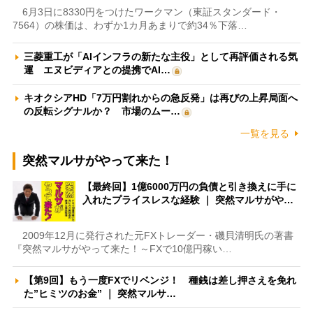
6月3日に8330円をつけたワークマン（東証スタンダード・
7564）の株価は、わずか1カ月あまりで約34％下落…
三菱重工が「AIインフラの新たな主役」として再評価される気
運 エヌビディアとの提携でAI…
キオクシアHD「7万円割れからの急反発」は再びの上昇局面へ
の反転シグナルか？ 市場のムー…
一覧を見る
突然マルサがやって来た！
【最終回】1億6000万円の負債と引き換えに手に
入れたプライスレスな経験 ｜ 突然マルサがや…
2009年12月に発行された元FXトレーダー・磯貝清明氏の著書
『突然マルサがやって来た！～FXで10億円稼い…
【第9回】もう一度FXでリベンジ！ 種銭は差し押さえを免れ
た”ヒミツのお金” ｜ 突然マルサ…