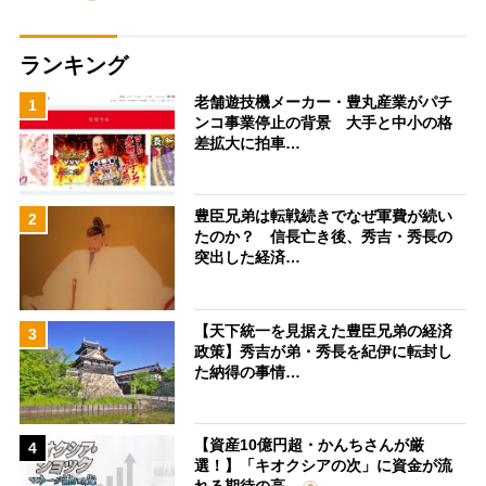
ランキング
老舗遊技機メーカー・豊丸産業がパチ
1
ンコ事業停止の背景 大手と中小の格
差拡大に拍車…
豊臣兄弟は転戦続きでなぜ軍費が続い
2
たのか？ 信長亡き後、秀吉・秀長の
突出した経済…
【天下統一を見据えた豊臣兄弟の経済
3
政策】秀吉が弟・秀長を紀伊に転封し
た納得の事情…
【資産10億円超・かんちさんが厳
4
選！】「キオクシアの次」に資金が流