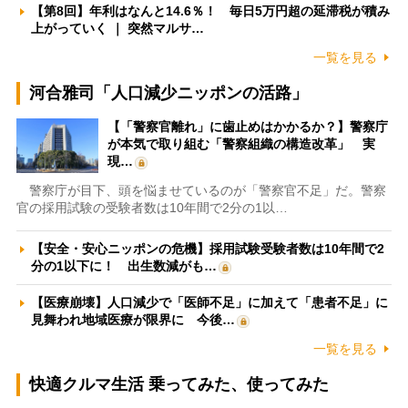
【第8回】年利はなんと14.6％！ 毎日5万円超の延滞税が積み
上がっていく ｜ 突然マルサ…
一覧を見る
河合雅司「人口減少ニッポンの活路」
【「警察官離れ」に歯止めはかかるか？】警察庁
が本気で取り組む「警察組織の構造改革」 実
現…
警察庁が目下、頭を悩ませているのが「警察官不足」だ。警察
官の採用試験の受験者数は10年間で2分の1以…
【安全・安心ニッポンの危機】採用試験受験者数は10年間で2
分の1以下に！ 出生数減がも…
【医療崩壊】人口減少で「医師不足」に加えて「患者不足」に
見舞われ地域医療が限界に 今後…
一覧を見る
快適クルマ生活 乗ってみた、使ってみた