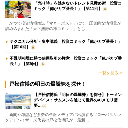
「売り時」を逃さないトレンド見極め術 投資コ
ミック「俺がカブ番長！」【第11回】
かつて投資情報雑誌「マネーポスト」にて、圧倒的な情報量が
詰め込まれた「天下無敵の株コミック」とし…
テクニカル分析・集中講義 投資コミック「俺がカブ番長！」
【第10回】
不透明相場に勝つ信用取引の極意 投資コミック「俺がカブ番
長！」【第9回】
一覧を見る
戸松信博の明日の爆騰株を探せ！
【戸松信博氏「明日の爆騰株」を探せ】トーメン
デバイス：サムスンを通じて世界のAIメモリ需
要…
新聞や雑誌など多数の金融メディアに出演するグローバルリン
クアドバイザーズ代表の戸松信博氏が、最新…