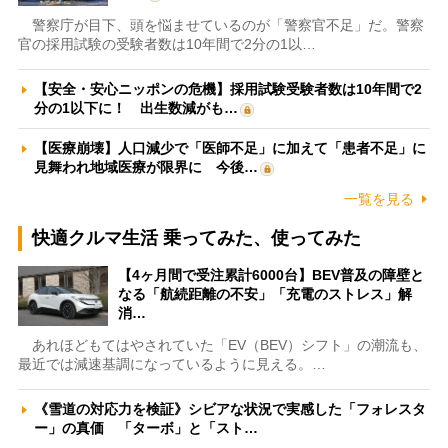
警察庁が目下、頭を悩ませているのが「警察官不足」だ。警察
官の採用試験の受験者数は10年間で2分の1以…
【安全・安心ニッポンの危機】採用試験受験者数は10年間で2
分の1以下に！ 出生数減がも…
【医療崩壊】人口減少で「医師不足」に加えて「患者不足」に
見舞われ地域医療が限界に 今後…
一覧を見る
快適クルマ生活 乗ってみた、使ってみた
【4ヶ月間で受注累計6000台】BEV普及の障壁と
なる「航続距離の不安」「充電のストレス」解
消…
あれほどもてはやされていた「EV（BEV）シフト」の潮流も、
最近では減速基調になっているように見える。…
《雪道の対応力を検証》シビアな状況で実感した「フォレスタ
ー」の真価 「ターボ」と「スト…