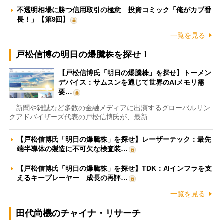
不透明相場に勝つ信用取引の極意 投資コミック「俺がカブ番
長！」【第9回】
一覧を見る
戸松信博の明日の爆騰株を探せ！
【戸松信博氏「明日の爆騰株」を探せ】トーメン
デバイス：サムスンを通じて世界のAIメモリ需
要…
新聞や雑誌など多数の金融メディアに出演するグローバルリン
クアドバイザーズ代表の戸松信博氏が、最新…
【戸松信博氏「明日の爆騰株」を探せ】レーザーテック：最先
端半導体の製造に不可欠な検査装…
【戸松信博氏「明日の爆騰株」を探せ】TDK：AIインフラを支
えるキープレーヤー 成長の再評…
一覧を見る
田代尚機のチャイナ・リサーチ