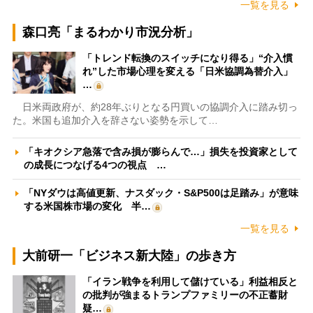
一覧を見る
森口亮「まるわかり市況分析」
「トレンド転換のスイッチになり得る」“介入慣
れ”した市場心理を変える「日米協調為替介入」
…
日米両政府が、約28年ぶりとなる円買いの協調介入に踏み切っ
た。米国も追加介入を辞さない姿勢を示して…
「キオクシア急落で含み損が膨らんで…」損失を投資家として
の成長につなげる4つの視点 …
「NYダウは高値更新、ナスダック・S&P500は足踏み」が意味
する米国株市場の変化 半…
一覧を見る
大前研一「ビジネス新大陸」の歩き方
「イラン戦争を利用して儲けている」利益相反と
の批判が強まるトランプファミリーの不正蓄財
疑…