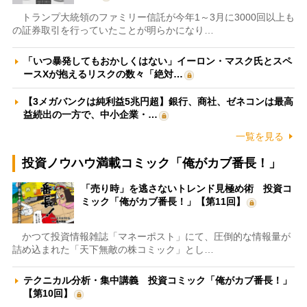
トランプ大統領のファミリー信託が今年1～3月に3000回以上も
の証券取引を行っていたことが明らかになり…
「いつ暴発してもおかしくはない」イーロン・マスク氏とスペ
ースXが抱えるリスクの数々「絶対…
【3メガバンクは純利益5兆円超】銀行、商社、ゼネコンは最高
益続出の一方で、中小企業・…
一覧を見る
投資ノウハウ満載コミック「俺がカブ番長！」
「売り時」を逃さないトレンド見極め術 投資コ
ミック「俺がカブ番長！」【第11回】
かつて投資情報雑誌「マネーポスト」にて、圧倒的な情報量が
詰め込まれた「天下無敵の株コミック」とし…
テクニカル分析・集中講義 投資コミック「俺がカブ番長！」
【第10回】