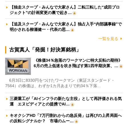
【独走スクープ・みんなで大家さん】二転三転した“成田プロ
ジェクト”の計画変更の裏で起き…
【追及スクープ・みんなで大家さん】独占入手“内部議事録”で
明かされる柳瀬健一・代表の思…
一覧を見る
古賀真人「発掘！好決算銘柄」
《株価34％急落のワークマンに特大反転の期待》
6月の売上低迷を吹き飛ばす第1四半期決算、…
6月3日に8330円をつけたワークマン（東証スタンダード・
7564）の株価は、わずか1カ月あまりで約34％下落…
三菱重工が「AIインフラの新たな主役」として再評価される気
運 エヌビディアとの提携でAI…
キオクシアHD「7万円割れからの急反発」は再びの上昇局面へ
の反転シグナルか？ 市場のムー…