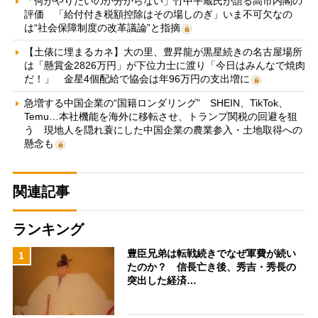
「何がやりたいのか分からない」竹中平蔵氏が語る高市内閣の
評価 「給付付き税額控除はその場しのぎ」いま不可欠なの
は“社会保障制度の改革議論”と指摘
【土俵に埋まるカネ】大の里、豊昇龍が黒星続きの名古屋場所
は「懸賞金2826万円」が下位力士に渡り「今日はみんなで焼肉
だ！」 金星4個配給で協会は年96万円の支出増に
急増する中国企業の“国籍ロンダリング” SHEIN、TikTok、
Temu…本社機能を海外に移転させ、トランプ関税の回避を狙
う 現地人を隠れ蓑にした中国企業の農業参入・土地取得への
懸念も
関連記事
ランキング
豊臣兄弟は転戦続きでなぜ軍費が続い
1
たのか？ 信長亡き後、秀吉・秀長の
突出した経済…