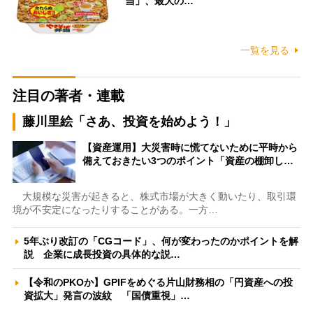
当」、最大の…
一覧を見る
注目の著者・連載
藤川里絵「さあ、投資を始めよう！」
【資産運用】大災害時に慌てないために平時から
備えておきたい3つのポイント「資産の棚卸し…
大規模な災害が起きると、株式市場が大きく動いたり、取引環
境が不安定になったりすることがある。一方…
5年ぶり改訂の「CGコード」、何が変わったのかポイントを解
説 企業に成長投資の具体的な説…
【令和のPKOか】GPIFをめぐる片山財務相の「円資産への投
資拡大」発言の波紋 「国債重視」…