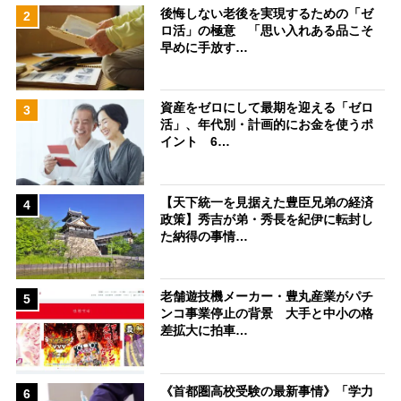
後悔しない老後を実現するための「ゼ
2
ロ活」の極意 「思い入れある品こそ
早めに手放す…
資産をゼロにして最期を迎える「ゼロ
3
活」、年代別・計画的にお金を使うポ
イント 6…
【天下統一を見据えた豊臣兄弟の経済
4
政策】秀吉が弟・秀長を紀伊に転封し
た納得の事情…
老舗遊技機メーカー・豊丸産業がパチ
5
ンコ事業停止の背景 大手と中小の格
差拡大に拍車…
《首都圏高校受験の最新事情》「学力
6