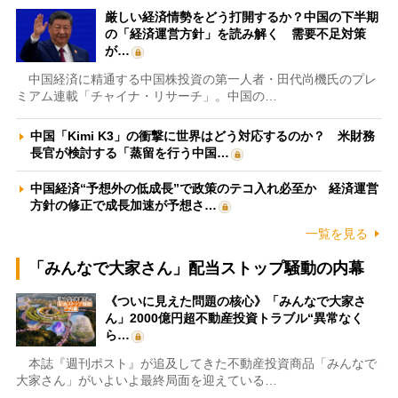
厳しい経済情勢をどう打開するか？中国の下半期
の「経済運営方針」を読み解く 需要不足対策
が…
中国経済に精通する中国株投資の第一人者・田代尚機氏のプレ
ミアム連載「チャイナ・リサーチ」。中国の…
中国「Kimi K3」の衝撃に世界はどう対応するのか？ 米財務
長官が検討する「蒸留を行う中国…
中国経済“予想外の低成長”で政策のテコ入れ必至か 経済運営
方針の修正で成長加速が予想さ…
一覧を見る
「みんなで大家さん」配当ストップ騒動の内幕
《ついに見えた問題の核心》「みんなで大家さ
ん」2000億円超不動産投資トラブル“異常なく
ら…
本誌『週刊ポスト』が追及してきた不動産投資商品「みんなで
大家さん」がいよいよ最終局面を迎えている…