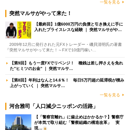
一覧を見る
突然マルサがやって来た！
【最終回】1億6000万円の負債と引き換えに手に
入れたプライスレスな経験 ｜ 突然マルサがや…
2009年12月に発行された元FXトレーダー・磯貝清明氏の著書
『突然マルサがやって来た！～FXで10億円稼い…
【第9回】もう一度FXでリベンジ！ 種銭は差し押さえを免れ
た”ヒミツのお金” ｜ 突然マルサ…
【第8回】年利はなんと14.6％！ 毎日5万円超の延滞税が積み
上がっていく ｜ 突然マルサ…
一覧を見る
河合雅司「人口減少ニッポンの活路」
【「警察官離れ」に歯止めはかかるか？】警察庁
が本気で取り組む「警察組織の構造改革」 実
現…