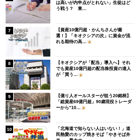
は高いが内申点がとれない」生徒はど
う戦う？ 東…
【資産10億円超・かんちさんが厳
7
選！】「キオクシアの次」に資金が流
れる期待の高…
【キオクシアが「配当」導入へ】それ
8
でも資産10億円超の配当株投資の達人
が「買う…
【億り人オールスターが狙う20銘柄】
9
「総資産69億円超」90歳現役トレーダ
ーから“10…
「北海道で知らない人はいない！」道
10
民熱愛のカップ焼きそば「やきそば弁