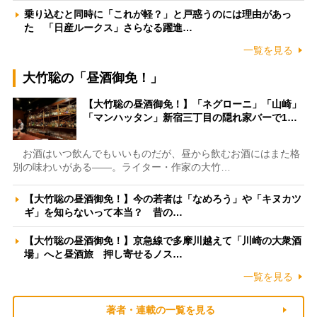
乗り込むと同時に「これが軽？」と戸惑うのには理由があっ
た 「日産ルークス」さらなる躍進…
一覧を見る
大竹聡の「昼酒御免！」
【大竹聡の昼酒御免！】「ネグローニ」「山崎」
「マンハッタン」新宿三丁目の隠れ家バーで1…
お酒はいつ飲んでもいいものだが、昼から飲むお酒にはまた格
別の味わいがある――。ライター・作家の大竹…
【大竹聡の昼酒御免！】今の若者は「なめろう」や「キヌカツ
ギ」を知らないって本当？ 昔の…
【大竹聡の昼酒御免！】京急線で多摩川越えて「川崎の大衆酒
場」へと昼酒旅 押し寄せるノス…
一覧を見る
著者・連載の一覧を見る