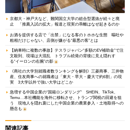
京都大・神戸大など、難関国立大学の総合型選抜が続々と廃
止 「推薦入試の拡大」報道と現実の乖離はなぜ起きるのか
お酒を提供する店で「出禁」になる客のトホホな生態 嘔吐や
粗相だけじゃない、店側が嫌がる“最悪の客”とは
【納車時に複数の事故】テスラジャパン“多額のEV補助金”で注
文殺到、現場は大混乱 トラブル続発の背後に見え隠れす
る“イーロンの右腕”の影
《商社の大学別就職者数ランキングを解剖》三菱商事、三井物
産、住友商事への就職者は「東大・早大・慶大で約6割」の現
実 3大学以外で強い大学はどこか
急増する中国企業の“国籍ロンダリング” SHEIN、TikTok、
Temu…本社機能を海外に移転させ、トランプ関税の回避を狙
う 現地人を隠れ蓑にした中国企業の農業参入・土地取得への
懸念も
関連記事