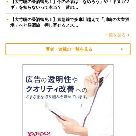
【大竹聡の昼酒御免！】今の若者は「なめろう」や「キヌカツ
ギ」を知らないって本当？ 昔の…
【大竹聡の昼酒御免！】京急線で多摩川越えて「川崎の大衆酒
場」へと昼酒旅 押し寄せるノス…
一覧を見る
著者・連載の一覧を見る