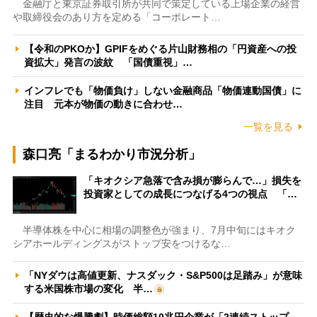
金融庁と東京証券取引所が共同で策定している上場企業の経営
や取締役会のあり方を定める「コーポレート…
【令和のPKOか】GPIFをめぐる片山財務相の「円資産への投
資拡大」発言の波紋 「国債重視」…
インフレでも「物価負け」しない金融商品「物価連動国債」に
注目 元本が物価の動きに合わせ…
一覧を見る
森口亮「まるわかり市況分析」
「キオクシア急落で含み損が膨らんで…」損失を
投資家としての成長につなげる4つの視点 「…
半導体株を中心に相場の調整色が強まり、7月中旬にはキオク
シアホールディングスがストップ安をつけるな…
「NYダウは高値更新、ナスダック・S&P500は足踏み」が意味
する米国株市場の変化 半…
【歴史的な爆騰劇】時価総額10兆円企業が「2連続ストップ