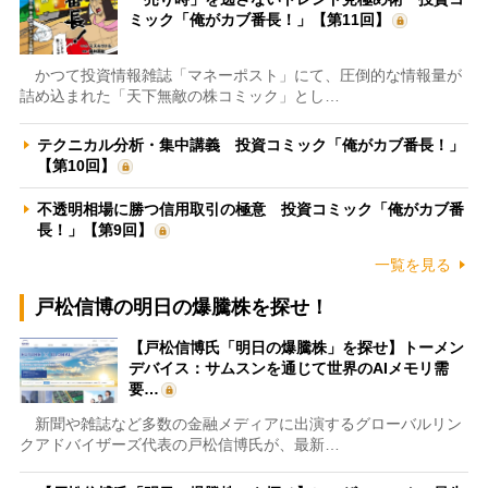
ミック「俺がカブ番長！」【第11回】
かつて投資情報雑誌「マネーポスト」にて、圧倒的な情報量が
詰め込まれた「天下無敵の株コミック」とし…
テクニカル分析・集中講義 投資コミック「俺がカブ番長！」
【第10回】
不透明相場に勝つ信用取引の極意 投資コミック「俺がカブ番
長！」【第9回】
一覧を見る
戸松信博の明日の爆騰株を探せ！
【戸松信博氏「明日の爆騰株」を探せ】トーメン
デバイス：サムスンを通じて世界のAIメモリ需
要…
新聞や雑誌など多数の金融メディアに出演するグローバルリン
クアドバイザーズ代表の戸松信博氏が、最新…