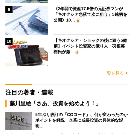
《2年弱で資産17.5倍の元証券マンが
9
「キオクシア急落で次に狙う」5銘柄を
公開》10…
【キオクシア・ショックの後に狙う5銘
10
柄】イベント投資家の億り人・羽根英
樹氏が厳…
一覧を見る
注目の著者・連載
藤川里絵「さあ、投資を始めよう！」
5年ぶり改訂の「CGコード」、何が変わったのか
ポイントを解説 企業に成長投資の具体的な説
明…