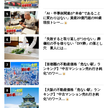
「AI・半導体関連が“本命”であること
5
に変わりはない」資産20億円超の90歳
現役トレー…
「失敗すると取り返しがつかない」葬
6
儀社の手を借りない「DIY葬」の落とし
穴 素人には…
【首都圏の不動産価格「危ない駅」ラ
7
ンキング】“中古マンション売れ行き鈍
化”のワー…
【大阪の不動産価格「危ない駅」ラン
8
キング】“中古マンション売れ行き鈍
化”のワース…