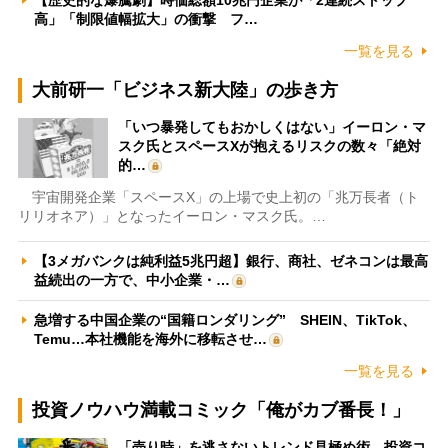
高」「制限値幅拡大」の衝撃 フ…
一覧を見る
大前研一「ビジネス新大陸」の歩き方
「いつ暴発してもおかしくはない」イーロン・マ
スク氏とスペースXが抱えるリスクの数々「絶対
的…
宇宙開発企業「スペースX」の上場で史上初の「兆万長者（ト
リリオネア）」となったイーロン・マスク氏。…
【3メガバンクは純利益5兆円超】銀行、商社、ゼネコンは最高
益続出の一方で、中小企業・…
急増する中国企業の“国籍ロンダリング” SHEIN、TikTok、
Temu…本社機能を海外に移転させ…
一覧を見る
投資ノウハウ満載コミック「俺がカブ番長！」
「売り時」を逃さないトレンド見極め術 投資コ