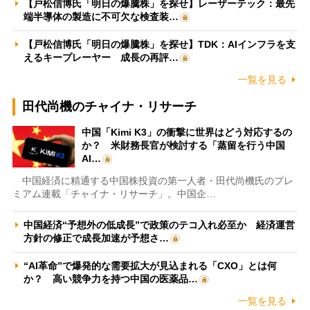
【戸松信博氏「明日の爆騰株」を探せ】レーザーテック：最先
端半導体の製造に不可欠な検査装…
【戸松信博氏「明日の爆騰株」を探せ】TDK：AIインフラを支
えるキープレーヤー 成長の再評…
一覧を見る
田代尚機のチャイナ・リサーチ
中国「Kimi K3」の衝撃に世界はどう対応するの
か？ 米財務長官が検討する「蒸留を行う中国
AI…
中国経済に精通する中国株投資の第一人者・田代尚機氏のプレ
ミアム連載「チャイナ・リサーチ」。中国企…
中国経済“予想外の低成長”で政策のテコ入れ必至か 経済運営
方針の修正で成長加速が予想さ…
“AI革命”で爆発的な需要拡大が見込まれる「CXO」とは何
か？ 高い競争力を持つ中国の医薬品…
一覧を見る