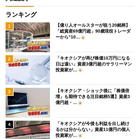
ランキング
【億り人オールスターが狙う20銘柄】
1
「総資産69億円超」90歳現役トレーダ
ーから“10…
「キオクシアが再び株価10万円になる
2
日は遠い」資産3億円超のサラリーマン
投資家が…
【キオクシア・ショック後に「株価倍
3
増」も期待できる注目銘柄5選】資産3
億円超・…
「キオクシアが今後も利益を出し続け
4
るかは分からない」資産11億円の個人
投資家が…