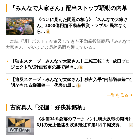
「みんなで大家さん」配当ストップ騒動の内幕
《ついに見えた問題の核心》「みんなで大家さ
ん」2000億円超不動産投資トラブル“異常なく
ら…
本誌『週刊ポスト』が追及してきた不動産投資商品「みんなで
大家さん」がいよいよ最終局面を迎えている…
【独走スクープ・みんなで大家さん】二転三転した“成田プロ
ジェクト”の計画変更の裏で起き…
【追及スクープ・みんなで大家さん】独占入手“内部議事録”で
明かされる柳瀬健一・代表の思…
一覧を見る
古賀真人「発掘！好決算銘柄」
《株価34％急落のワークマンに特大反転の期待》
6月の売上低迷を吹き飛ばす第1四半期決算、…