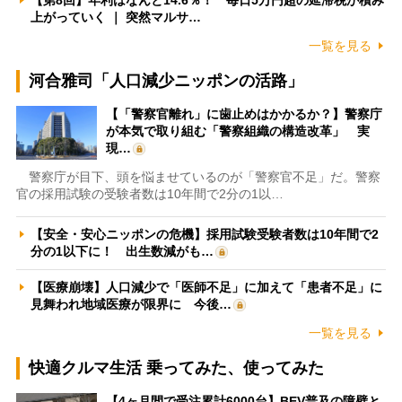
上がっていく ｜ 突然マルサ…
一覧を見る
河合雅司「人口減少ニッポンの活路」
【「警察官離れ」に歯止めはかかるか？】警察庁
が本気で取り組む「警察組織の構造改革」 実
現…
警察庁が目下、頭を悩ませているのが「警察官不足」だ。警察
官の採用試験の受験者数は10年間で2分の1以…
【安全・安心ニッポンの危機】採用試験受験者数は10年間で2
分の1以下に！ 出生数減がも…
【医療崩壊】人口減少で「医師不足」に加えて「患者不足」に
見舞われ地域医療が限界に 今後…
一覧を見る
快適クルマ生活 乗ってみた、使ってみた
【4ヶ月間で受注累計6000台】BEV普及の障壁と