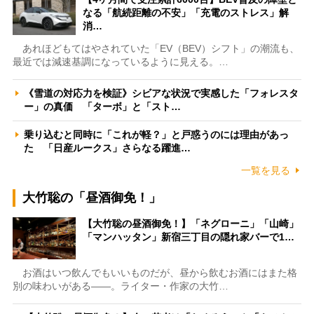
なる「航続距離の不安」「充電のストレス」解
消…
あれほどもてはやされていた「EV（BEV）シフト」の潮流も、
最近では減速基調になっているように見える。…
《雪道の対応力を検証》シビアな状況で実感した「フォレスタ
ー」の真価 「ターボ」と「スト…
乗り込むと同時に「これが軽？」と戸惑うのには理由があっ
た 「日産ルークス」さらなる躍進…
一覧を見る
大竹聡の「昼酒御免！」
【大竹聡の昼酒御免！】「ネグローニ」「山崎」
「マンハッタン」新宿三丁目の隠れ家バーで1…
お酒はいつ飲んでもいいものだが、昼から飲むお酒にはまた格
別の味わいがある――。ライター・作家の大竹…