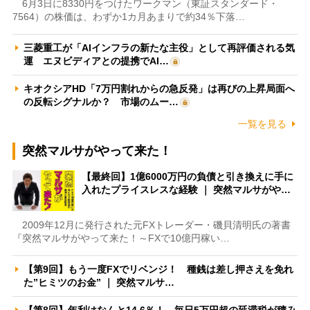
6月3日に8330円をつけたワークマン（東証スタンダード・
7564）の株価は、わずか1カ月あまりで約34％下落…
三菱重工が「AIインフラの新たな主役」として再評価される気
運 エヌビディアとの提携でAI…
キオクシアHD「7万円割れからの急反発」は再びの上昇局面へ
の反転シグナルか？ 市場のムー…
一覧を見る
突然マルサがやって来た！
【最終回】1億6000万円の負債と引き換えに手に
入れたプライスレスな経験 ｜ 突然マルサがや…
2009年12月に発行された元FXトレーダー・磯貝清明氏の著書
『突然マルサがやって来た！～FXで10億円稼い…
【第9回】もう一度FXでリベンジ！ 種銭は差し押さえを免れ
た”ヒミツのお金” ｜ 突然マルサ…
【第8回】年利はなんと14.6％！ 毎日5万円超の延滞税が積み