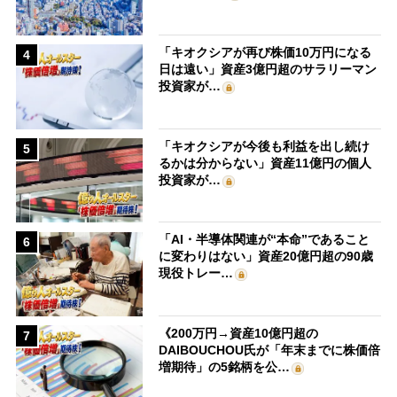
「キオクシアが再び株価10万円になる
4
日は遠い」資産3億円超のサラリーマン
投資家が…
「キオクシアが今後も利益を出し続け
5
るかは分からない」資産11億円の個人
投資家が…
「AI・半導体関連が“本命”であること
6
に変わりはない」資産20億円超の90歳
現役トレー…
《200万円→資産10億円超の
7
DAIBOUCHOU氏が「年末までに株価倍
増期待」の5銘柄を公…