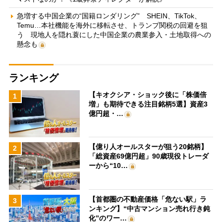
急増する中国企業の“国籍ロンダリング” SHEIN、TikTok、
Temu…本社機能を海外に移転させ、トランプ関税の回避を狙
う 現地人を隠れ蓑にした中国企業の農業参入・土地取得への
懸念も
ランキング
【キオクシア・ショック後に「株価倍
1
増」も期待できる注目銘柄5選】資産3
億円超・…
【億り人オールスターが狙う20銘柄】
2
「総資産69億円超」90歳現役トレーダ
ーから“10…
【首都圏の不動産価格「危ない駅」ラ
3
ンキング】“中古マンション売れ行き鈍
化”のワー…