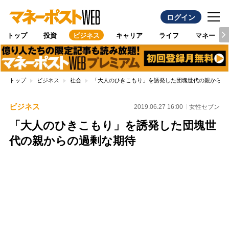
ログイン
トップ
投資
ビジネス
キャリア
ライフ
マネー
トップ
ビジネス
社会
「大人のひきこもり」を誘発した団塊世代の親からの
ビジネス
2019.06.27 16:00
女性セブン
「大人のひきこもり」を誘発した団塊世
代の親からの過剰な期待
Loaded
:
100.00%
/
Unmute