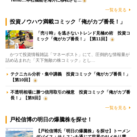
Temu…本社機能を海外に移転させ…
一覧を見る
投資ノウハウ満載コミック「俺がカブ番長！」
「売り時」を逃さないトレンド見極め術 投資コ
ミック「俺がカブ番長！」【第11回】
かつて投資情報雑誌「マネーポスト」にて、圧倒的な情報量が
詰め込まれた「天下無敵の株コミック」とし…
テクニカル分析・集中講義 投資コミック「俺がカブ番長！」
【第10回】
不透明相場に勝つ信用取引の極意 投資コミック「俺がカブ番
長！」【第9回】
一覧を見る
戸松信博の明日の爆騰株を探せ！
【戸松信博氏「明日の爆騰株」を探せ】トーメン
デバイス：サムスンを通じて世界のAIメモリ需