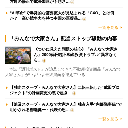
方針の修正で成長加速が予想さ…
“AI革命”で爆発的な需要拡大が見込まれる「CXO」とは何
か？ 高い競争力を持つ中国の医薬品…
一覧を見る
「みんなで大家さん」配当ストップ騒動の内幕
《ついに見えた問題の核心》「みんなで大家さ
ん」2000億円超不動産投資トラブル“異常なく
ら…
本誌『週刊ポスト』が追及してきた不動産投資商品「みんなで
大家さん」がいよいよ最終局面を迎えている…
【独走スクープ・みんなで大家さん】二転三転した“成田プロ
ジェクト”の計画変更の裏で起き…
【追及スクープ・みんなで大家さん】独占入手“内部議事録”で
明かされる柳瀬健一・代表の思…
一覧を見る