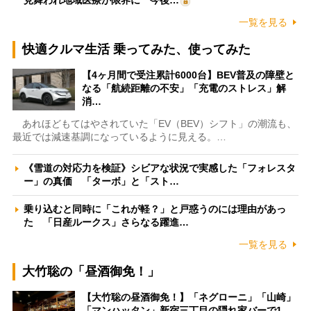
見舞われ地域医療が限界に 今後…
一覧を見る
快適クルマ生活 乗ってみた、使ってみた
【4ヶ月間で受注累計6000台】BEV普及の障壁と
なる「航続距離の不安」「充電のストレス」解
消…
あれほどもてはやされていた「EV（BEV）シフト」の潮流も、
最近では減速基調になっているように見える。…
《雪道の対応力を検証》シビアな状況で実感した「フォレスタ
ー」の真価 「ターボ」と「スト…
乗り込むと同時に「これが軽？」と戸惑うのには理由があっ
た 「日産ルークス」さらなる躍進…
一覧を見る
大竹聡の「昼酒御免！」
【大竹聡の昼酒御免！】「ネグローニ」「山崎」
「マンハッタン」新宿三丁目の隠れ家バーで1…