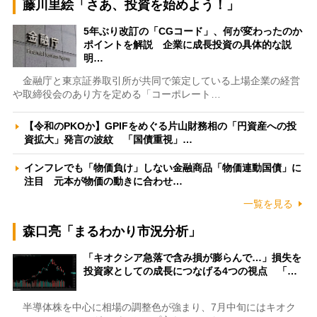
藤川里絵「さあ、投資を始めよう！」
5年ぶり改訂の「CGコード」、何が変わったのか
ポイントを解説 企業に成長投資の具体的な説
明…
金融庁と東京証券取引所が共同で策定している上場企業の経営
や取締役会のあり方を定める「コーポレート…
【令和のPKOか】GPIFをめぐる片山財務相の「円資産への投
資拡大」発言の波紋 「国債重視」…
インフレでも「物価負け」しない金融商品「物価連動国債」に
注目 元本が物価の動きに合わせ…
一覧を見る
森口亮「まるわかり市況分析」
「キオクシア急落で含み損が膨らんで…」損失を
投資家としての成長につなげる4つの視点 「…
半導体株を中心に相場の調整色が強まり、7月中旬にはキオク