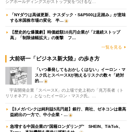
シアホールディングスがストップ安をつけるな…
「NYダウは高値更新、ナスダック・S&P500は足踏み」が意味
する米国株市場の変化 半…
【歴史的な爆騰劇】時価総額10兆円企業が「2連続ストップ
高」「制限値幅拡大」の衝撃 フ…
一覧を見る
大前研一「ビジネス新大陸」の歩き方
「いつ暴発してもおかしくはない」イーロン・マ
スク氏とスペースXが抱えるリスクの数々「絶対
的…
宇宙開発企業「スペースX」の上場で史上初の「兆万長者（ト
リリオネア）」となったイーロン・マスク氏。…
【3メガバンクは純利益5兆円超】銀行、商社、ゼネコンは最高
益続出の一方で、中小企業・…
急増する中国企業の“国籍ロンダリング” SHEIN、TikTok、