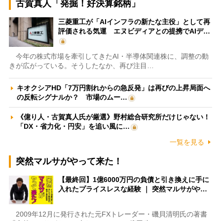
古賀真人「発掘！好決算銘柄」
三菱重工が「AIインフラの新たな主役」として再
評価される気運 エヌビディアとの提携でAIデ…
今年の株式市場を牽引してきたAI・半導体関連株に、調整の動
きが広がっている。そうしたなか、再び注目…
キオクシアHD「7万円割れからの急反発」は再びの上昇局面へ
の反転シグナルか？ 市場のムー…
《億り人・古賀真人氏が厳選》野村総合研究所だけじゃない！
「DX・省力化・円安」を追い風に…
一覧を見る
突然マルサがやって来た！
【最終回】1億6000万円の負債と引き換えに手に
入れたプライスレスな経験 ｜ 突然マルサがや…
2009年12月に発行された元FXトレーダー・磯貝清明氏の著書