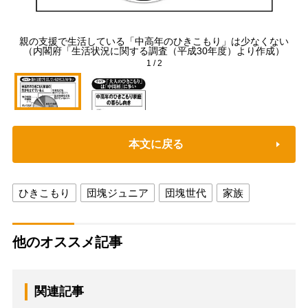
親の支援で生活している「中高年のひきこもり」は少なくない
「
（内閣府「生活状況に関する調査（平成30年度）より作成）
1
/
2
本文に戻る
ひきこもり
団塊ジュニア
団塊世代
家族
他のオススメ記事
関連記事