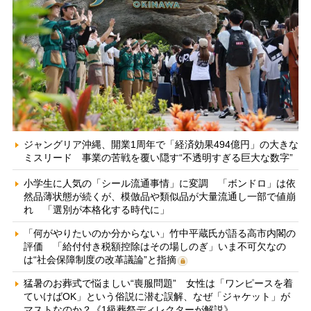
ジャングリア沖縄、開業1周年で「経済効果494億円」の大きな
ミスリード 事業の苦戦を覆い隠す“不透明すぎる巨大な数字”
小学生に人気の「シール流通事情」に変調 「ボンドロ」は依
然品薄状態が続くが、模倣品や類似品が大量流通し一部で値崩
れ 「選別が本格化する時代に」
「何がやりたいのか分からない」竹中平蔵氏が語る高市内閣の
評価 「給付付き税額控除はその場しのぎ」いま不可欠なの
は“社会保障制度の改革議論”と指摘
猛暑のお葬式で悩ましい“喪服問題” 女性は「ワンピースを着
ていけばOK」という俗説に潜む誤解、なぜ「ジャケット」が
マストなのか？《1級葬祭ディレクターが解説》