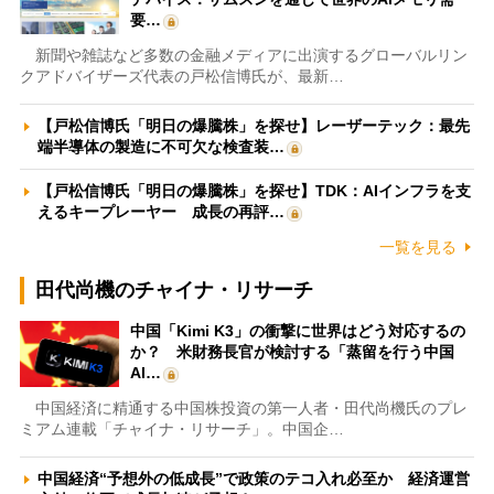
要…
新聞や雑誌など多数の金融メディアに出演するグローバルリン
クアドバイザーズ代表の戸松信博氏が、最新…
【戸松信博氏「明日の爆騰株」を探せ】レーザーテック：最先
端半導体の製造に不可欠な検査装…
【戸松信博氏「明日の爆騰株」を探せ】TDK：AIインフラを支
えるキープレーヤー 成長の再評…
一覧を見る
田代尚機のチャイナ・リサーチ
中国「Kimi K3」の衝撃に世界はどう対応するの
か？ 米財務長官が検討する「蒸留を行う中国
AI…
中国経済に精通する中国株投資の第一人者・田代尚機氏のプレ
ミアム連載「チャイナ・リサーチ」。中国企…
中国経済“予想外の低成長”で政策のテコ入れ必至か 経済運営