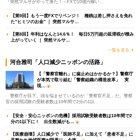
『突然マルサがやって来た！～FXで10億円稼い…
【第9回】もう一度FXでリベンジ！ 種銭は差し押さえを免れ
た”ヒミツのお金” ｜ 突然マルサ…
【第8回】年利はなんと14.6％！ 毎日5万円超の延滞税が積み
上がっていく ｜ 突然マルサ…
一覧を見る
河合雅司「人口減少ニッポンの活路」
【「警察官離れ」に歯止めはかかるか？】警察庁
が本気で取り組む「警察組織の構造改革」 実
現…
警察庁が目下、頭を悩ませているのが「警察官不足」だ。警察
官の採用試験の受験者数は10年間で2分の1以…
【安全・安心ニッポンの危機】採用試験受験者数は10年間で2
分の1以下に！ 出生数減がも…
【医療崩壊】人口減少で「医師不足」に加えて「患者不足」に