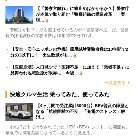
【「警察官離れ」に歯止めはかかるか？】警察庁
が本気で取り組む「警察組織の構造改革」 実
現…
警察庁が目下、頭を悩ませているのが「警察官不足」だ。警察
官の採用試験の受験者数は10年間で2分の1以…
【安全・安心ニッポンの危機】採用試験受験者数は10年間で2
分の1以下に！ 出生数減がも…
【医療崩壊】人口減少で「医師不足」に加えて「患者不足」に
見舞われ地域医療が限界に 今後…
一覧を見る
快適クルマ生活 乗ってみた、使ってみた
【4ヶ月間で受注累計6000台】BEV普及の障壁と
なる「航続距離の不安」「充電のストレス」解
消…
あれほどもてはやされていた「EV（BEV）シフト」の潮流も、
最近では減速基調になっているように見える。…