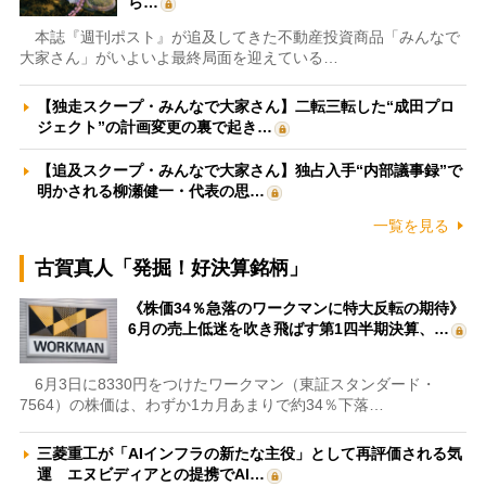
ら…
本誌『週刊ポスト』が追及してきた不動産投資商品「みんなで
大家さん」がいよいよ最終局面を迎えている…
【独走スクープ・みんなで大家さん】二転三転した“成田プロ
ジェクト”の計画変更の裏で起き…
【追及スクープ・みんなで大家さん】独占入手“内部議事録”で
明かされる柳瀬健一・代表の思…
一覧を見る
古賀真人「発掘！好決算銘柄」
《株価34％急落のワークマンに特大反転の期待》
6月の売上低迷を吹き飛ばす第1四半期決算、…
6月3日に8330円をつけたワークマン（東証スタンダード・
7564）の株価は、わずか1カ月あまりで約34％下落…
三菱重工が「AIインフラの新たな主役」として再評価される気
運 エヌビディアとの提携でAI…