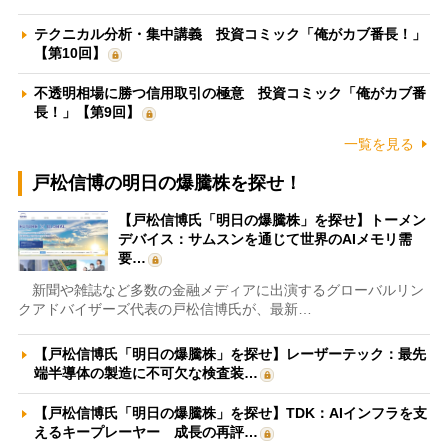
テクニカル分析・集中講義 投資コミック「俺がカブ番長！」
【第10回】
不透明相場に勝つ信用取引の極意 投資コミック「俺がカブ番
長！」【第9回】
一覧を見る
戸松信博の明日の爆騰株を探せ！
【戸松信博氏「明日の爆騰株」を探せ】トーメン
デバイス：サムスンを通じて世界のAIメモリ需
要…
新聞や雑誌など多数の金融メディアに出演するグローバルリン
クアドバイザーズ代表の戸松信博氏が、最新…
【戸松信博氏「明日の爆騰株」を探せ】レーザーテック：最先
端半導体の製造に不可欠な検査装…
【戸松信博氏「明日の爆騰株」を探せ】TDK：AIインフラを支
えるキープレーヤー 成長の再評…