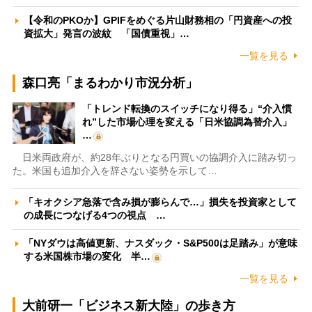
【令和のPKOか】GPIFをめぐる片山財務相の「円資産への投
資拡大」発言の波紋 「国債重視」…
一覧を見る
森口亮「まるわかり市況分析」
「トレンド転換のスイッチになり得る」“介入慣
れ”した市場心理を変える「日米協調為替介入」
…
日米両政府が、約28年ぶりとなる円買いの協調介入に踏み切っ
た。米国も追加介入を辞さない姿勢を示して…
「キオクシア急落で含み損が膨らんで…」損失を投資家として
の成長につなげる4つの視点 …
「NYダウは高値更新、ナスダック・S&P500は足踏み」が意味
する米国株市場の変化 半…
一覧を見る
大前研一「ビジネス新大陸」の歩き方