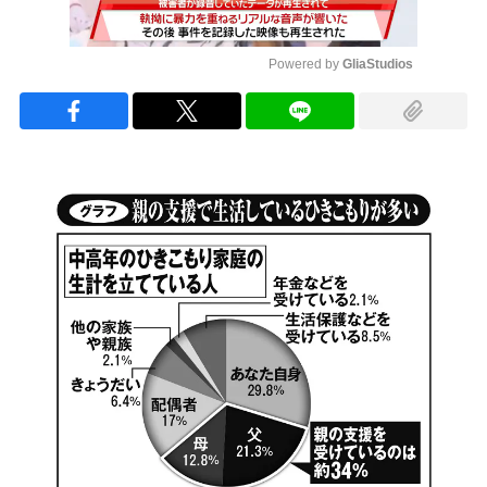
Powered by 
GliaStudios
Mute