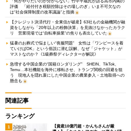
「何がやりたいのか分からない」竹中平蔵氏が語る高市内閣の
評価 「給付付き税額控除はその場しのぎ」いま不可欠なの
は“社会保障制度の改革議論”と指摘
【クレジット決済代行・全東信が破産】63社もの金融機関が融
資をしながら「20年以上の粉飾決算」を見抜けなかったカラク
リ 営業現場では“自転車操業”の焦りも表出していた
猛暑のお葬式で悩ましい“喪服問題” 女性は「ワンピースを着
ていけばOK」という俗説に潜む誤解、なぜ「ジャケット」が
マストなのか？《1級葬祭ディレクターが解説》
急増する中国企業の“国籍ロンダリング” SHEIN、TikTok、
Temu…本社機能を海外に移転させ、トランプ関税の回避を狙
う 現地人を隠れ蓑にした中国企業の農業参入・土地取得への
懸念も
関連記事
ランキング
【資産10億円超・かんちさんが厳
1