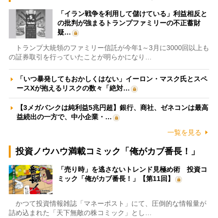
「イラン戦争を利用して儲けている」利益相反と
の批判が強まるトランプファミリーの不正蓄財
疑…
トランプ大統領のファミリー信託が今年1～3月に3000回以上も
の証券取引を行っていたことが明らかになり…
「いつ暴発してもおかしくはない」イーロン・マスク氏とスペ
ースXが抱えるリスクの数々「絶対…
【3メガバンクは純利益5兆円超】銀行、商社、ゼネコンは最高
益続出の一方で、中小企業・…
一覧を見る
投資ノウハウ満載コミック「俺がカブ番長！」
「売り時」を逃さないトレンド見極め術 投資コ
ミック「俺がカブ番長！」【第11回】
かつて投資情報雑誌「マネーポスト」にて、圧倒的な情報量が
詰め込まれた「天下無敵の株コミック」とし…