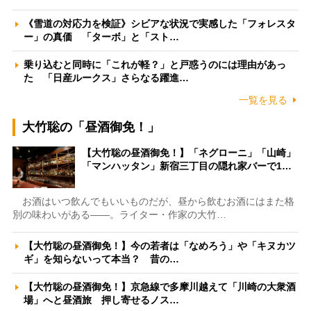
《雪道の対応力を検証》シビアな状況で実感した「フォレスタ
ー」の真価 「ターボ」と「スト…
乗り込むと同時に「これが軽？」と戸惑うのには理由があっ
た 「日産ルークス」さらなる躍進…
一覧を見る
大竹聡の「昼酒御免！」
【大竹聡の昼酒御免！】「ネグローニ」「山崎」
「マンハッタン」新宿三丁目の隠れ家バーで1…
お酒はいつ飲んでもいいものだが、昼から飲むお酒にはまた格
別の味わいがある――。ライター・作家の大竹…
【大竹聡の昼酒御免！】今の若者は「なめろう」や「キヌカツ
ギ」を知らないって本当？ 昔の…
【大竹聡の昼酒御免！】京急線で多摩川越えて「川崎の大衆酒
場」へと昼酒旅 押し寄せるノス…