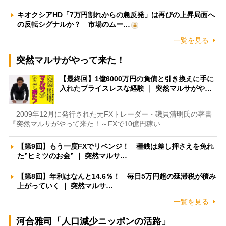
キオクシアHD「7万円割れからの急反発」は再びの上昇局面へ
の反転シグナルか？ 市場のムー…
一覧を見る
突然マルサがやって来た！
【最終回】1億6000万円の負債と引き換えに手に
入れたプライスレスな経験 ｜ 突然マルサがや…
2009年12月に発行された元FXトレーダー・磯貝清明氏の著書
『突然マルサがやって来た！～FXで10億円稼い…
【第9回】もう一度FXでリベンジ！ 種銭は差し押さえを免れ
た”ヒミツのお金” ｜ 突然マルサ…
【第8回】年利はなんと14.6％！ 毎日5万円超の延滞税が積み
上がっていく ｜ 突然マルサ…
一覧を見る
河合雅司「人口減少ニッポンの活路」