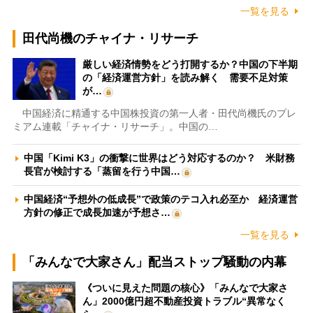
一覧を見る
田代尚機のチャイナ・リサーチ
厳しい経済情勢をどう打開するか？中国の下半期
の「経済運営方針」を読み解く 需要不足対策
が…
中国経済に精通する中国株投資の第一人者・田代尚機氏のプレ
ミアム連載「チャイナ・リサーチ」。中国の…
中国「Kimi K3」の衝撃に世界はどう対応するのか？ 米財務
長官が検討する「蒸留を行う中国…
中国経済“予想外の低成長”で政策のテコ入れ必至か 経済運営
方針の修正で成長加速が予想さ…
一覧を見る
「みんなで大家さん」配当ストップ騒動の内幕
《ついに見えた問題の核心》「みんなで大家さ
ん」2000億円超不動産投資トラブル“異常なく