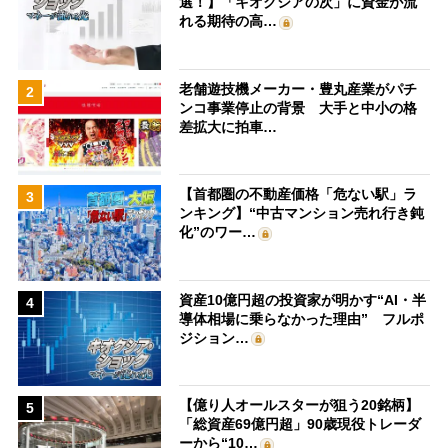
選！】「キオクシアの次」に資金が流
れる期待の高…
老舗遊技機メーカー・豊丸産業がパチ
2
ンコ事業停止の背景 大手と中小の格
差拡大に拍車…
【首都圏の不動産価格「危ない駅」ラ
3
ンキング】“中古マンション売れ行き鈍
化”のワー…
資産10億円超の投資家が明かす“AI・半
4
導体相場に乗らなかった理由” フルポ
ジション…
【億り人オールスターが狙う20銘柄】
5
「総資産69億円超」90歳現役トレーダ
ーから“10…