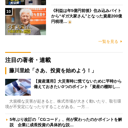
《利益は年5億円前後》住み込みバイト
10
から“ギガ大家さん”となった資産200億
円税理…
一覧を見る
注目の著者・連載
藤川里絵「さあ、投資を始めよう！」
【資産運用】大災害時に慌てないために平時から
備えておきたい3つのポイント「資産の棚卸し…
大規模な災害が起きると、株式市場が大きく動いたり、取引環
境が不安定になったりすることがある。一方…
5年ぶり改訂の「CGコード」、何が変わったのかポイントを解
説 企業に成長投資の具体的な説…