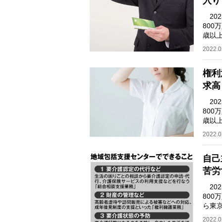
入り
20
800
歳以
役世代
2022.0
権利
求高
20
800
歳以
直面
2022.0
自己
苦労
20
80
ら東
が進
2022.0