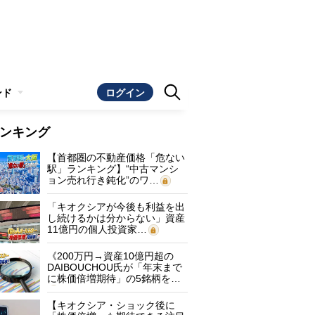
ンド
ログイン
ンキング
【首都圏の不動産価格「危ない
駅」ランキング】“中古マンシ
ョン売れ行き鈍化”のワ…
「キオクシアが今後も利益を出
し続けるかは分からない」資産
11億円の個人投資家…
《200万円→資産10億円超の
DAIBOUCHOU氏が「年末まで
に株価倍増期待」の5銘柄を…
【キオクシア・ショック後に