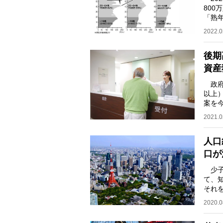
80
「熟
とで
2022.0
後期
資産
政府
以上
案を
承）
2021.0
人口
口が
少子
て、
それ
で人
2020.0