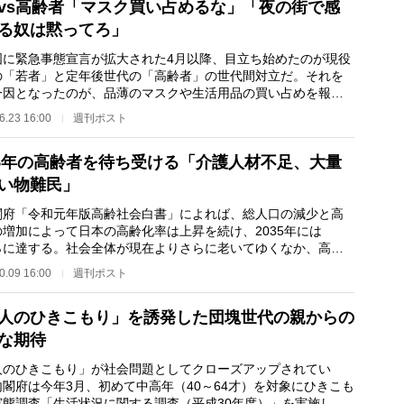
vs高齢者「マスク買い占めるな」「夜の街で感
る奴は黙ってろ」
に緊急事態宣言が拡大された4月以降、目立ち始めたのが現役
の「若者」と定年後世代の「高齢者」の世代間対立だ。それを
一因となったのが、品薄のマスクや生活用品の買い占めを報じ
ュースだった。…
6.23 16:00
週刊ポスト
35年の高齢者を待ち受ける「介護人材不足、大量
い物難民」
府「令和元年版高齢社会白書」によれば、総人口の減少と高
の増加によって日本の高齢化率は上昇を続け、2035年には
.8％に達する。社会全体が現在よりさらに老いてゆくなか、高齢
取り巻く環境はより…
0.09 16:00
週刊ポスト
人のひきこもり」を誘発した団塊世代の親からの
な期待
人のひきこもり」が社会問題としてクローズアップされてい
内閣府は今年3月、初めて中高年（40～64才）を対象にひきこも
実態調査「生活状況に関する調査（平成30年度）」を実施し、