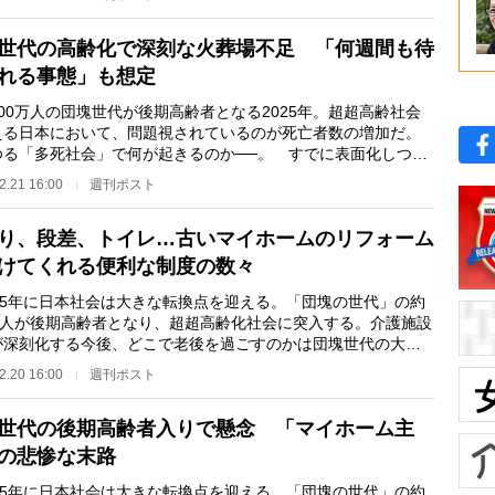
世代の高齢化で深刻な火葬場不足 「何週間も待
れる事態」も想定
00万人の団塊世代が後期高齢者となる2025年。超超高齢社会
える日本において、問題視されているのが死亡者数の増加だ。
ゆる「多死社会」で何が起きるのか──。 すでに表面化しつつ
のが、「火葬場不…
2.21 16:00
週刊ポスト
り、段差、トイレ…古いマイホームのリフォーム
けてくれる便利な制度の数々
25年に日本社会は大きな転換点を迎える。「団塊の世代」の約
0万人が後期高齢者となり、超超高齢化社会に突入する。介護施設
が深刻化する今後、どこで老後を過ごすのかは団塊世代の大問
。シニアの暮ら…
2.20 16:00
週刊ポスト
世代の後期高齢者入りで懸念 「マイホーム主
の悲惨な末路
25年に日本社会は大きな転換点を迎える。「団塊の世代」の約