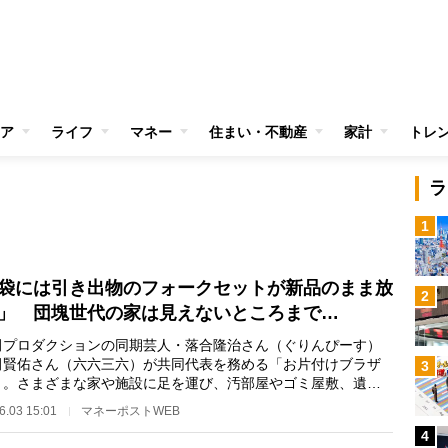
ア
ライフ
マネー
住まい・不動産
家計
トレ
ラ
1
袋には引き出物のフォークセットが新品のまま放
2
」 団塊世代の家は見えないところまで…
プロダクションの同期芸人・落合隆治さん（ぐりんぴーす）
田賢佑さん（六六三六）が共同代表を務める「お片付けブラザ
3
」。さまざまな家や施設に足を運び、汚部屋やゴミ屋敷、遺品
など、片付け・…
6.03 15:01
マネーポストWEB
4