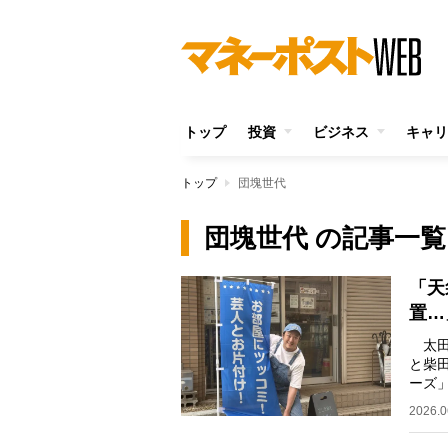
トップ
投資
ビジネス
キャリ
トップ
団塊世代
団塊世代 の記事一覧
「天
置…
太田
と柴
ーズ
整理
2026.0