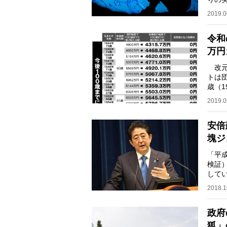
中高
2019.0
令和
万円
改元
トは団
歳（1
に、支
2019.0
安倍
塊ジ
「平
検証
して
年金
2018.1
政府
狐」