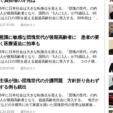
で負担増の矛先は
25年に日本社会は大きな転換点を迎える。「団塊の世代」の約
万人が後期高齢者となり、国民の「5人に1人」が75歳以上、65
上は人口の3割を超える超超高齢社会に突入する。30年前は「現
5人で高齢者1…
2.27 07:00
週刊ポスト
意識に敏感な団塊世代が後期高齢者に 患者の要
く医療逼迫に拍車も
25年に日本社会は大きな転換点を迎える。「団塊の世代」の約
万人が後期高齢者となり、国民の「5人に1人」が75歳以上、65
上は人口の3割を超える超超高齢社会に突入する。 コロナ禍で
した「医療崩壊…
2.25 07:00
週刊ポスト
主張が強い団塊世代の介護問題 方針折り合わず
する例も続出
25年に日本社会は大きな転換点を迎える。「団塊の世代」の約
0万人が後期高齢者となり、超超高齢化社会に突入する。 地方か
京などの大都市に出て家庭を築いた団塊世代の世帯は核家族化
んだ。「独居」…
2.24 16:00
週刊ポスト