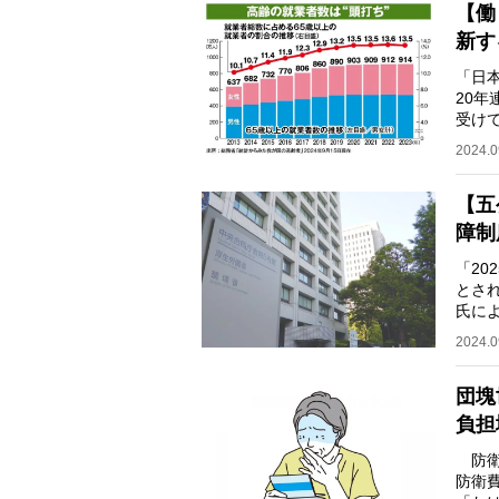
【働
新す
「日
20
受け
抱い
2024.0
【五
障制
「20
とさ
氏に
なる
2024.0
団塊
負担
防衛
防衛