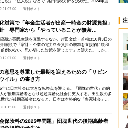
ばこ税」「法人税」などで1兆円増税方針を決めた。2024年度か
階的に実施する…
2.21 07:00
週刊ポスト
注
化対策で「年金生活者が出産一時金の財源負担」
針 専門家から「やっていることが無茶…
高騰が国民生活を直撃するなか、岸田文雄・首相は10月3日の
表明演説で「家計・企業の電力料金負担の増加を直接的に緩和
、前例のない、思い切った対策を講じます」と訴えた。しかし
ウラで、国民を…
0.12 07:00
週刊ポスト
の意思を尊重した最期を迎えるための「リビン
ウイル」の書き方
25年に日本社会は大きな転換点を迎える。「団塊の世代」の約
0万人が後期高齢者となり超超高齢化社会に突入する。出生数の多
塊世代が後期高齢者になると、日本は本格的な「多死社会」と
。 普段から子…
3.01 15:00
週刊ポスト
会保険料の2025年問題」団塊世代の後期高齢者