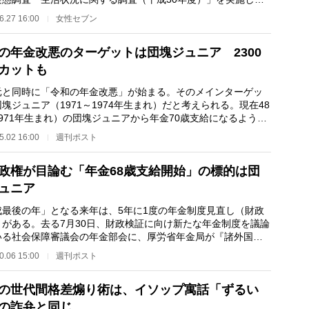
年のひきこもりが…
6.27 16:00
女性セブン
の年金改悪のターゲットは団塊ジュニア 2300
カットも
と同時に「令和の年金改悪」が始まる。そのメインターゲッ
塊ジュニア（1971～1974年生まれ）だと考えられる。現在48
971年生まれ）の団塊ジュニアから年金70歳支給になるよう
給開始年齢を68…
5.02 16:00
週刊ポスト
政権が目論む「年金68歳支給開始」の標的は団
ュニア
成最後の年」となる来年は、5年に1度の年金制度見直し（財政
）がある。去る7月30日、財政検証に向け新たな年金制度を議論
いる社会保障審議会の年金部会に、厚労省年金局が『諸外国の
制度の動向につ…
0.06 15:00
週刊ポスト
の世代間格差煽り術は、イソップ寓話「ずるい
の詐弁と同じ