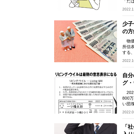
「た
ら段
2022.1
少子
の方
物価
所信
する
その
2022.1
自分
グ・
20
80
い団
なる
2022.0
「社