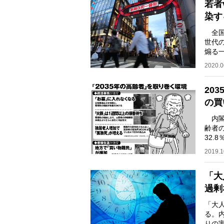
若者
染す
全国
世代
煽る
るニ
2020.0
20
の買
内閣
齢者
32
者を
2019.1
「大
過剰
「大
る。
りの