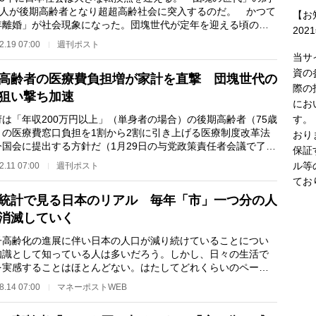
0万人が後期高齢者となり超超高齢社会に突入するのだ。 かつて
【お
年離婚」が社会現象になった。団塊世代が定年を迎える頃のこ
202
ある。この世代…
2.19 07:00
週刊ポスト
当サ
資の
高齢者の医療費負担増が家計を直撃 団塊世代の
際の
狙い撃ち加速
にお
す。
は「年収200万円以上」（単身者の場合）の後期高齢者（75歳
）の医療費窓口負担を1割から2割に引き上げる医療制度改革法
おり
今国会に提出する方針だ（1月29日の与党政策責任者会議で了
保証
。 施行は団塊…
ル等
2.11 07:00
週刊ポスト
てお
統計で見る日本のリアル 毎年「市」一つ分の人
消滅していく
高齢化の進展に伴い日本の人口が減り続けていることについ
知識として知っている人は多いだろう。しかし、日々の生活で
を実感することはほとんどない。はたしてどれくらいのペース
口減少が続いて…
8.14 07:00
マネーポストWEB