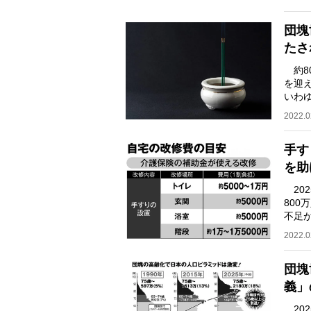
団塊
たさ
約8
を迎
いわ
ある
2022.0
手す
を助
20
80
不足
題だ
2022.0
団塊
義」
20