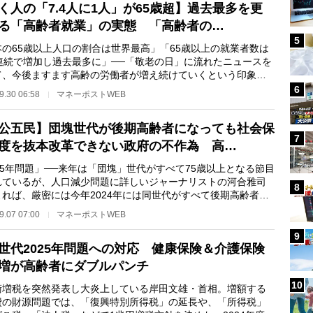
く人の「7.4人に1人」が65歳超】過去最多を更
る「高齢者就業」の実態 「高齢者の…
5
本の65歳以上人口の割合は世界最高」「65歳以上の就業者数は
年連続で増加し過去最多に」──「敬老の日」に流れたニュースを
て、今後ますます高齢の労働者が増え続けていくという印象を
た人は少なくな…
6
9.30 06:58
マネーポストWEB
公五民】団塊世代が後期高齢者になっても社会保
7
度を抜本改革できない政府の不作為 高…
25年問題」──来年は「団塊」世代がすべて75歳以上となる節目
れているが、人口減少問題に詳しいジャーナリストの河合雅司
8
よれば、厳密には今年2024年には同世代がすべて後期高齢者と
という。超高齢…
9.07 07:00
マネーポストWEB
9
世代2025年問題への対応 健康保険＆介護保険
増が高齢者にダブルパンチ
10
増税を突然発表し大炎上している岸田文雄・首相。増額する
費の財源問題では、「復興特別所得税」の延長や、「所得税」