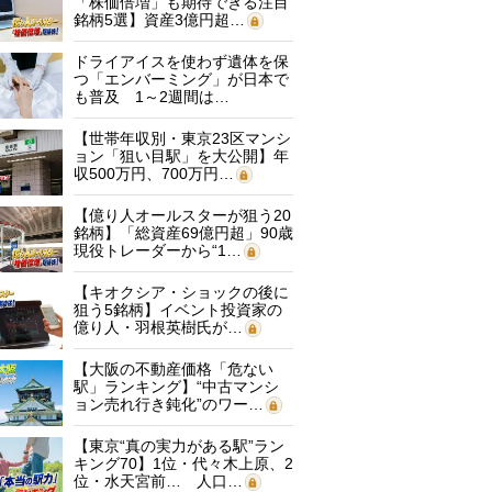
「株価倍増」も期待できる注目
銘柄5選】資産3億円超…
ドライアイスを使わず遺体を保
つ「エンバーミング」が日本で
も普及 1～2週間は…
【世帯年収別・東京23区マンシ
ョン「狙い目駅」を大公開】年
収500万円、700万円…
【億り人オールスターが狙う20
銘柄】「総資産69億円超」90歳
現役トレーダーから“1…
【キオクシア・ショックの後に
狙う5銘柄】イベント投資家の
億り人・羽根英樹氏が…
【大阪の不動産価格「危ない
駅」ランキング】“中古マンシ
ョン売れ行き鈍化”のワー…
【東京“真の実力がある駅”ラン
キング70】1位・代々木上原、2
位・水天宮前… 人口…