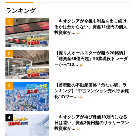
ランキング
「キオクシアが今後も利益を出し続け
1
るかは分からない」資産11億円の個人
投資家が…
【億り人オールスターが狙う20銘柄】
2
「総資産69億円超」90歳現役トレーダ
ーから“10…
【首都圏の不動産価格「危ない駅」ラ
3
ンキング】“中古マンション売れ行き鈍
化”のワー…
「キオクシアが再び株価10万円になる
4
日は遠い」資産3億円超のサラリーマン
投資家が…