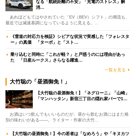
なる「航続距離の不安」「充電のストレス」解
消…
あれほどもてはやされていた「EV（BEV）シフト」の潮流も、
最近では減速基調になっているように見える。…
《雪道の対応力を検証》シビアな状況で実感した「フォレスタ
ー」の真価 「ターボ」と「スト…
乗り込むと同時に「これが軽？」と戸惑うのには理由があっ
た 「日産ルークス」さらなる躍進…
一覧を見る
大竹聡の「昼酒御免！」
【大竹聡の昼酒御免！】「ネグローニ」「山崎」
「マンハッタン」新宿三丁目の隠れ家バーで1…
お酒はいつ飲んでもいいものだが、昼から飲むお酒にはまた格
別の味わいがある――。ライター・作家の大竹…
【大竹聡の昼酒御免！】今の若者は「なめろう」や「キヌカツ