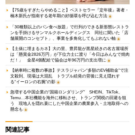
【75歳をすぎたらやめること】ベストセラー『定年後』著者・
楠木新氏が指南する老年期の好循環を呼び込む方法
「30種類以上のパン食べ放題」で行列のできる新形態レストラ
ンを手掛けるサンマルクホールディングス 同社に聞いた「店
舗展開のコンセプト」、事業を多角化してもぶれない軸
【土俵に埋まるカネ】大の里、豊昇龍が黒星続きの名古屋場所
は「懸賞金2826万円」が下位力士に渡り「今日はみんなで焼肉
だ！」 金星4個配給で協会は年96万円の支出増に
【納車時に複数の事故】テスラジャパン“多額のEV補助金”で注
文殺到、現場は大混乱 トラブル続発の背後に見え隠れす
る“イーロンの右腕”の影
急増する中国企業の“国籍ロンダリング” SHEIN、TikTok、
Temu…本社機能を海外に移転させ、トランプ関税の回避を狙
う 現地人を隠れ蓑にした中国企業の農業参入・土地取得への
懸念も
関連記事