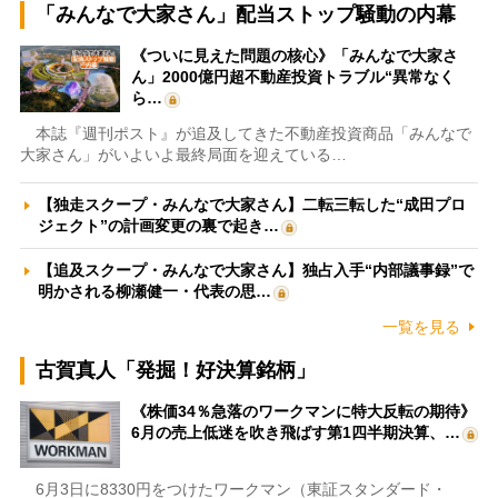
「みんなで大家さん」配当ストップ騒動の内幕
《ついに見えた問題の核心》「みんなで大家さ
ん」2000億円超不動産投資トラブル“異常なく
ら…
本誌『週刊ポスト』が追及してきた不動産投資商品「みんなで
大家さん」がいよいよ最終局面を迎えている…
【独走スクープ・みんなで大家さん】二転三転した“成田プロ
ジェクト”の計画変更の裏で起き…
【追及スクープ・みんなで大家さん】独占入手“内部議事録”で
明かされる柳瀬健一・代表の思…
一覧を見る
古賀真人「発掘！好決算銘柄」
《株価34％急落のワークマンに特大反転の期待》
6月の売上低迷を吹き飛ばす第1四半期決算、…
6月3日に8330円をつけたワークマン（東証スタンダード・