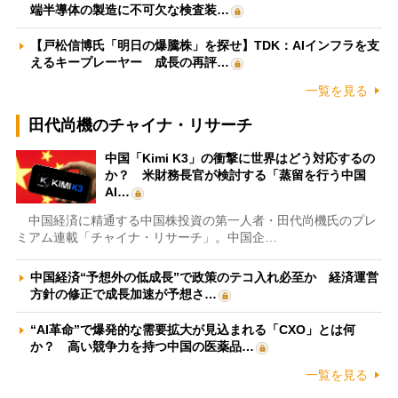
端半導体の製造に不可欠な検査装…
【戸松信博氏「明日の爆騰株」を探せ】TDK：AIインフラを支
えるキープレーヤー 成長の再評…
一覧を見る
田代尚機のチャイナ・リサーチ
中国「Kimi K3」の衝撃に世界はどう対応するの
か？ 米財務長官が検討する「蒸留を行う中国
AI…
中国経済に精通する中国株投資の第一人者・田代尚機氏のプレ
ミアム連載「チャイナ・リサーチ」。中国企…
中国経済“予想外の低成長”で政策のテコ入れ必至か 経済運営
方針の修正で成長加速が予想さ…
“AI革命”で爆発的な需要拡大が見込まれる「CXO」とは何
か？ 高い競争力を持つ中国の医薬品…
一覧を見る