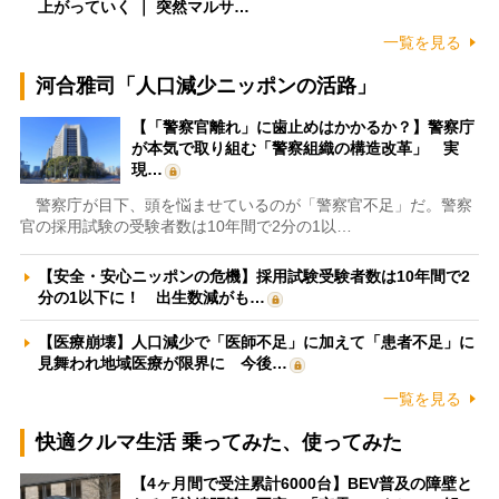
上がっていく ｜ 突然マルサ…
一覧を見る
河合雅司「人口減少ニッポンの活路」
【「警察官離れ」に歯止めはかかるか？】警察庁
が本気で取り組む「警察組織の構造改革」 実
現…
警察庁が目下、頭を悩ませているのが「警察官不足」だ。警察
官の採用試験の受験者数は10年間で2分の1以…
【安全・安心ニッポンの危機】採用試験受験者数は10年間で2
分の1以下に！ 出生数減がも…
【医療崩壊】人口減少で「医師不足」に加えて「患者不足」に
見舞われ地域医療が限界に 今後…
一覧を見る
快適クルマ生活 乗ってみた、使ってみた
【4ヶ月間で受注累計6000台】BEV普及の障壁と