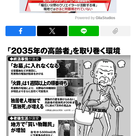
Powered by 
GliaStudios
Mute