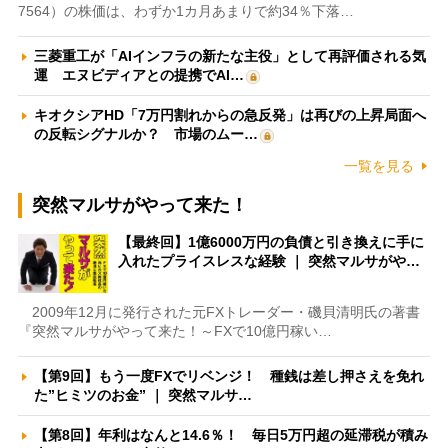
7564）の株価は、わずか1カ月あまりで約34％下落…
三菱重工が「AIインフラの新たな主役」として再評価される気
運 エヌビディアとの提携でAI…
キオクシアHD「7万円割れからの急反発」は再びの上昇局面へ
の反転シグナルか？ 市場のムー…
一覧を見る
突然マルサがやって来た！
【最終回】1億6000万円の負債と引き換えに手に
入れたプライスレスな経験 ｜ 突然マルサがや…
2009年12月に発行された元FXトレーダー・磯貝清明氏の著書
『突然マルサがやって来た！～FXで10億円稼い…
【第9回】もう一度FXでリベンジ！ 種銭は差し押さえを免れ
た”ヒミツのお金” ｜ 突然マルサ…
【第8回】年利はなんと14.6％！ 毎日5万円超の延滞税が積み