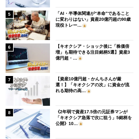
「AI・半導体関連が“本命”であること
5
に変わりはない」資産20億円超の90歳
現役トレー…
【キオクシア・ショック後に「株価倍
6
増」も期待できる注目銘柄5選】資産3
億円超・…
【資産10億円超・かんちさんが厳
7
選！】「キオクシアの次」に資金が流
れる期待の高…
《2年弱で資産17.5倍の元証券マンが
8
「キオクシア急落で次に狙う」5銘柄を
公開》10…