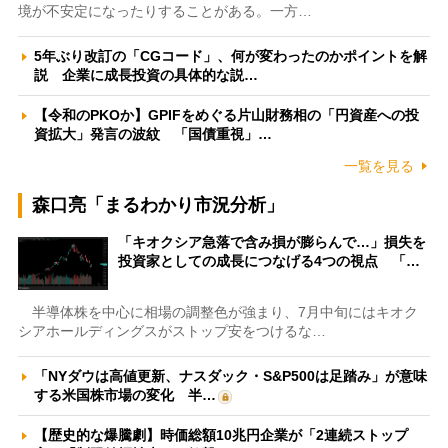
境が不安定になったりすることがある。一方…
5年ぶり改訂の「CGコード」、何が変わったのかポイントを解
説 企業に成長投資の具体的な説…
【令和のPKOか】GPIFをめぐる片山財務相の「円資産への投
資拡大」発言の波紋 「国債重視」…
一覧を見る
森口亮「まるわかり市況分析」
「キオクシア急落で含み損が膨らんで…」損失を
投資家としての成長につなげる4つの視点 「…
半導体株を中心に相場の調整色が強まり、7月中旬にはキオク
シアホールディングスがストップ安をつけるな…
「NYダウは高値更新、ナスダック・S&P500は足踏み」が意味
する米国株市場の変化 半…
【歴史的な爆騰劇】時価総額10兆円企業が「2連続ストップ