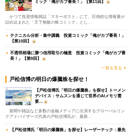
ミック「俺がカブ番長！」【第11回】
かつて投資情報雑誌「マネーポスト」にて、圧倒的な情報量が
詰め込まれた「天下無敵の株コミック」とし…
テクニカル分析・集中講義 投資コミック「俺がカブ番長！」
【第10回】
不透明相場に勝つ信用取引の極意 投資コミック「俺がカブ番
長！」【第9回】
一覧を見る
戸松信博の明日の爆騰株を探せ！
【戸松信博氏「明日の爆騰株」を探せ】トーメン
デバイス：サムスンを通じて世界のAIメモリ需
要…
新聞や雑誌など多数の金融メディアに出演するグローバルリン
クアドバイザーズ代表の戸松信博氏が、最新…
【戸松信博氏「明日の爆騰株」を探せ】レーザーテック：最先