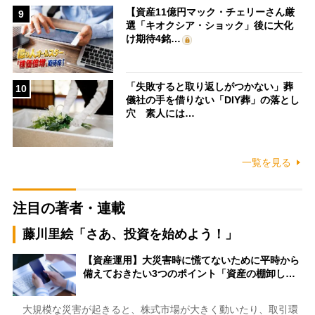
【資産11億円マック・チェリーさん厳
9
選「キオクシア・ショック」後に大化
け期待4銘…
「失敗すると取り返しがつかない」葬
10
儀社の手を借りない「DIY葬」の落とし
穴 素人には…
一覧を見る
注目の著者・連載
藤川里絵「さあ、投資を始めよう！」
【資産運用】大災害時に慌てないために平時から
備えておきたい3つのポイント「資産の棚卸し…
大規模な災害が起きると、株式市場が大きく動いたり、取引環