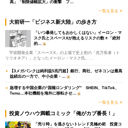
高」「制限値幅拡大」の衝撃 フ…
一覧を見る
大前研一「ビジネス新大陸」の歩き方
「いつ暴発してもおかしくはない」イーロン・マ
スク氏とスペースXが抱えるリスクの数々「絶対
的…
宇宙開発企業「スペースX」の上場で史上初の「兆万長者（ト
リリオネア）」となったイーロン・マスク氏。…
【3メガバンクは純利益5兆円超】銀行、商社、ゼネコンは最高
益続出の一方で、中小企業・…
急増する中国企業の“国籍ロンダリング” SHEIN、TikTok、
Temu…本社機能を海外に移転させ…
一覧を見る
投資ノウハウ満載コミック「俺がカブ番長！」
「売り時」を逃さないトレンド見極め術 投資コ