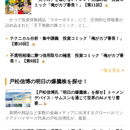
ミック「俺がカブ番長！」【第11回】
かつて投資情報雑誌「マネーポスト」にて、圧倒的な情報量が
詰め込まれた「天下無敵の株コミック」とし…
テクニカル分析・集中講義 投資コミック「俺がカブ番長！」
【第10回】
不透明相場に勝つ信用取引の極意 投資コミック「俺がカブ番
長！」【第9回】
一覧を見る
戸松信博の明日の爆騰株を探せ！
【戸松信博氏「明日の爆騰株」を探せ】トーメン
デバイス：サムスンを通じて世界のAIメモリ需
要…
新聞や雑誌など多数の金融メディアに出演するグローバルリン
クアドバイザーズ代表の戸松信博氏が、最新…