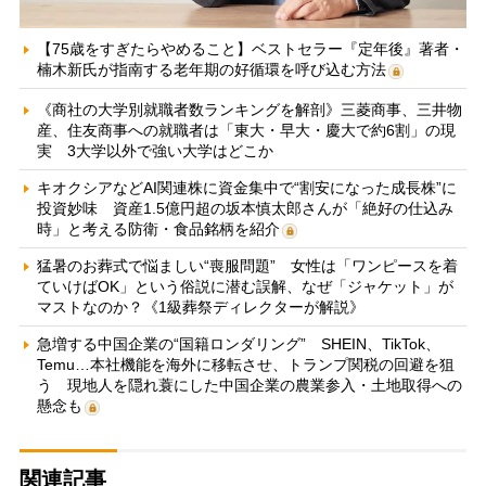
【75歳をすぎたらやめること】ベストセラー『定年後』著者・
楠木新氏が指南する老年期の好循環を呼び込む方法
《商社の大学別就職者数ランキングを解剖》三菱商事、三井物
産、住友商事への就職者は「東大・早大・慶大で約6割」の現
実 3大学以外で強い大学はどこか
キオクシアなどAI関連株に資金集中で“割安になった成長株”に
投資妙味 資産1.5億円超の坂本慎太郎さんが「絶好の仕込み
時」と考える防衛・食品銘柄を紹介
猛暑のお葬式で悩ましい“喪服問題” 女性は「ワンピースを着
ていけばOK」という俗説に潜む誤解、なぜ「ジャケット」が
マストなのか？《1級葬祭ディレクターが解説》
急増する中国企業の“国籍ロンダリング” SHEIN、TikTok、
Temu…本社機能を海外に移転させ、トランプ関税の回避を狙
う 現地人を隠れ蓑にした中国企業の農業参入・土地取得への
懸念も
関連記事