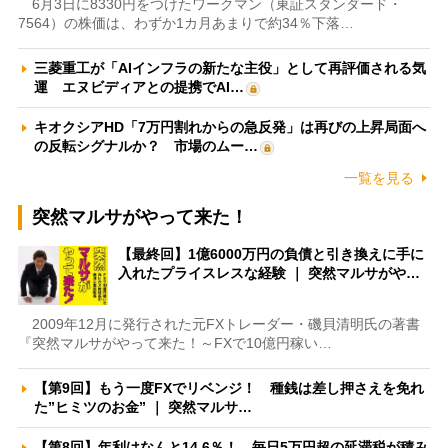
6月3日に8330円をつけたワークマン（東証スタンダード・
7564）の株価は、わずか1カ月あまりで約34％下落…
三菱重工が「AIインフラの新たな主役」として再評価される気
運 エヌビディアとの提携でAI…
キオクシアHD「7万円割れからの急反発」は再びの上昇局面へ
の反転シグナルか？ 市場のムー…
一覧を見る
突然マルサがやって来た！
【最終回】1億6000万円の負債と引き換えに手に
入れたプライスレスな経験 ｜ 突然マルサがや…
2009年12月に発行された元FXトレーダー・磯貝清明氏の著書
『突然マルサがやって来た！～FXで10億円稼い…
【第9回】もう一度FXでリベンジ！ 種銭は差し押さえを免れ
た”ヒミツのお金” ｜ 突然マルサ…
【第8回】年利はなんと14.6％！ 毎日5万円超の延滞税が積み