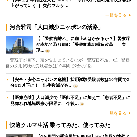
上がっていく ｜ 突然マルサ…
一覧を見る
河合雅司「人口減少ニッポンの活路」
【「警察官離れ」に歯止めはかかるか？】警察庁
が本気で取り組む「警察組織の構造改革」 実
現…
警察庁が目下、頭を悩ませているのが「警察官不足」だ。警察
官の採用試験の受験者数は10年間で2分の1以…
【安全・安心ニッポンの危機】採用試験受験者数は10年間で2
分の1以下に！ 出生数減がも…
【医療崩壊】人口減少で「医師不足」に加えて「患者不足」に
見舞われ地域医療が限界に 今後…
一覧を見る
快適クルマ生活 乗ってみた、使ってみた
【4ヶ月間で受注累計6000台】BEV普及の障壁と