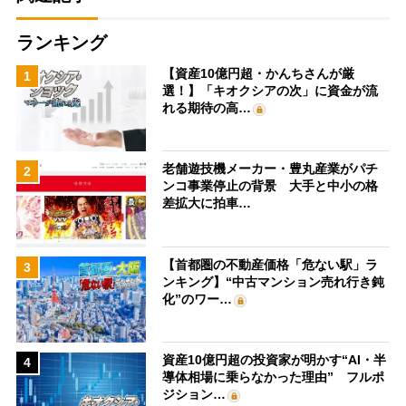
ランキング
【資産10億円超・かんちさんが厳
1
選！】「キオクシアの次」に資金が流
れる期待の高…
老舗遊技機メーカー・豊丸産業がパチ
2
ンコ事業停止の背景 大手と中小の格
差拡大に拍車…
【首都圏の不動産価格「危ない駅」ラ
3
ンキング】“中古マンション売れ行き鈍
化”のワー…
資産10億円超の投資家が明かす“AI・半
4
導体相場に乗らなかった理由” フルポ
ジション…