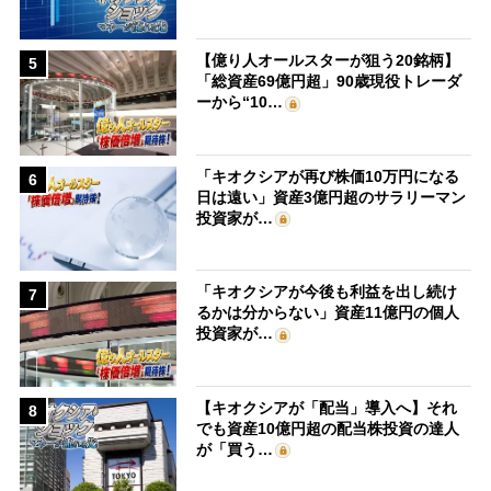
【億り人オールスターが狙う20銘柄】
5
「総資産69億円超」90歳現役トレーダ
ーから“10…
「キオクシアが再び株価10万円になる
6
日は遠い」資産3億円超のサラリーマン
投資家が…
「キオクシアが今後も利益を出し続け
7
るかは分からない」資産11億円の個人
投資家が…
【キオクシアが「配当」導入へ】それ
8
でも資産10億円超の配当株投資の達人
が「買う…