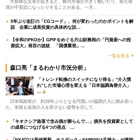
大規模な災害が起きると、株式市場が大きく動いたり、取引環
境が不安定になったりすることがある。一方…
5年ぶり改訂の「CGコード」、何が変わったのかポイントを解
説 企業に成長投資の具体的な説…
【令和のPKOか】GPIFをめぐる片山財務相の「円資産への投
資拡大」発言の波紋 「国債重視」…
一覧を見る
森口亮「まるわかり市況分析」
「トレンド転換のスイッチになり得る」“介入慣
れ”した市場心理を変える「日米協調為替介入」
…
日米両政府が、約28年ぶりとなる円買いの協調介入に踏み切っ
た。米国も追加介入を辞さない姿勢を示して…
「キオクシア急落で含み損が膨らんで…」損失を投資家として
の成長につなげる4つの視点 …
「NYダウは高値更新、ナスダック・S&P500は足踏み」が意味