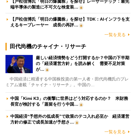
【戸松信博氏「明日の爆騰株」を探せ】レーザーテック：最先
端半導体の製造に不可欠な検査装…
【戸松信博氏「明日の爆騰株」を探せ】TDK：AIインフラを支
えるキープレーヤー 成長の再評…
一覧を見る
田代尚機のチャイナ・リサーチ
厳しい経済情勢をどう打開するか？中国の下半期
の「経済運営方針」を読み解く 需要不足対策
が…
中国経済に精通する中国株投資の第一人者・田代尚機氏のプレ
ミアム連載「チャイナ・リサーチ」。中国の…
中国「Kimi K3」の衝撃に世界はどう対応するのか？ 米財務
長官が検討する「蒸留を行う中国…
中国経済“予想外の低成長”で政策のテコ入れ必至か 経済運営
方針の修正で成長加速が予想さ…
一覧を見る