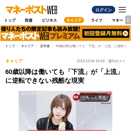
ログイン
トップ
投資
ビジネス
キャリア
ライフ
マネー
トップ
キャリア
定年後
60歳以降は働いても「下流」が「上流」に逆転でき
キャリア
2019.10.04 16:00
週刊ポスト
60歳以降は働いても「下流」が「上流」
に逆転できない残酷な現実
もっと見る
arrow_forward_ios