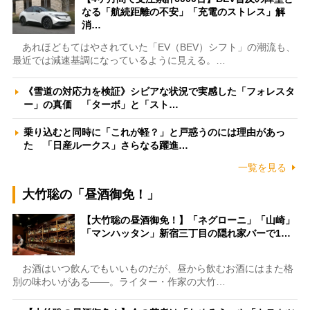
なる「航続距離の不安」「充電のストレス」解
消…
あれほどもてはやされていた「EV（BEV）シフト」の潮流も、
最近では減速基調になっているように見える。…
《雪道の対応力を検証》シビアな状況で実感した「フォレスタ
ー」の真価 「ターボ」と「スト…
乗り込むと同時に「これが軽？」と戸惑うのには理由があっ
た 「日産ルークス」さらなる躍進…
一覧を見る
大竹聡の「昼酒御免！」
【大竹聡の昼酒御免！】「ネグローニ」「山崎」
「マンハッタン」新宿三丁目の隠れ家バーで1…
お酒はいつ飲んでもいいものだが、昼から飲むお酒にはまた格
別の味わいがある――。ライター・作家の大竹…