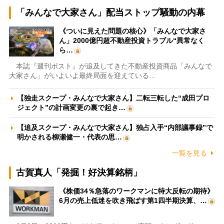
「みんなで大家さん」配当ストップ騒動の内幕
《ついに見えた問題の核心》「みんなで大家さ
ん」2000億円超不動産投資トラブル“異常なく
ら…
本誌『週刊ポスト』が追及してきた不動産投資商品「みんなで
大家さん」がいよいよ最終局面を迎えている…
【独走スクープ・みんなで大家さん】二転三転した“成田プロ
ジェクト”の計画変更の裏で起き…
【追及スクープ・みんなで大家さん】独占入手“内部議事録”で
明かされる柳瀬健一・代表の思…
一覧を見る
古賀真人「発掘！好決算銘柄」
《株価34％急落のワークマンに特大反転の期待》
6月の売上低迷を吹き飛ばす第1四半期決算、…