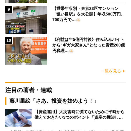
【世帯年収別・東京23区マンション
9
「狙い目駅」を大公開】年収500万円、
700万円で…
《利益は年5億円前後》住み込みバイト
10
から“ギガ大家さん”となった資産200億
円税理…
一覧を見る
注目の著者・連載
藤川里絵「さあ、投資を始めよう！」
【資産運用】大災害時に慌てないために平時から
備えておきたい3つのポイント「資産の棚卸し…