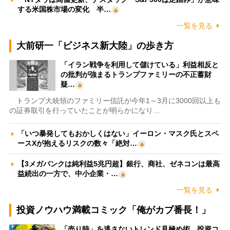
する米国株市場の変化 半…
一覧を見る
大前研一「ビジネス新大陸」の歩き方
「イラン戦争を利用して儲けている」利益相反と
の批判が強まるトランプファミリーの不正蓄財
疑…
トランプ大統領のファミリー信託が今年1～3月に3000回以上も
の証券取引を行っていたことが明らかになり…
「いつ暴発してもおかしくはない」イーロン・マスク氏とスペ
ースXが抱えるリスクの数々「絶対…
【3メガバンクは純利益5兆円超】銀行、商社、ゼネコンは最高
益続出の一方で、中小企業・…
一覧を見る
投資ノウハウ満載コミック「俺がカブ番長！」
「売り時」を逃さないトレンド見極め術 投資コ