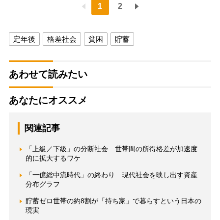
1
2
定年後
格差社会
貧困
貯蓄
あわせて読みたい
あなたにオススメ
関連記事
「上級／下級」の分断社会 世帯間の所得格差が加速度
的に拡大するワケ
「一億総中流時代」の終わり 現代社会を映し出す資産
分布グラフ
貯蓄ゼロ世帯の約8割が「持ち家」で暮らすという日本の
現実