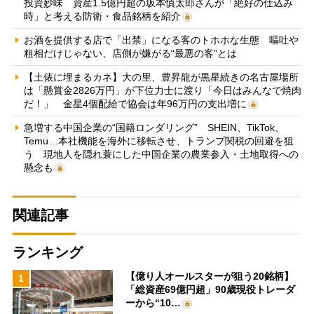
投資妙味 資産1.5億円超の坂本慎太郎さんが「絶好の仕込み
時」と考える防衛・食品銘柄を紹介
お酒を提供する店で「出禁」になる客のトホホな生態 嘔吐や
粗相だけじゃない、店側が嫌がる“最悪の客”とは
【土俵に埋まるカネ】大の里、豊昇龍が黒星続きの名古屋場所
は「懸賞金2826万円」が下位力士に渡り「今日はみんなで焼肉
だ！」 金星4個配給で協会は年96万円の支出増に
急増する中国企業の“国籍ロンダリング” SHEIN、TikTok、
Temu…本社機能を海外に移転させ、トランプ関税の回避を狙
う 現地人を隠れ蓑にした中国企業の農業参入・土地取得への
懸念も
関連記事
ランキング
【億り人オールスターが狙う20銘柄】
1
「総資産69億円超」90歳現役トレーダ
ーから“10…