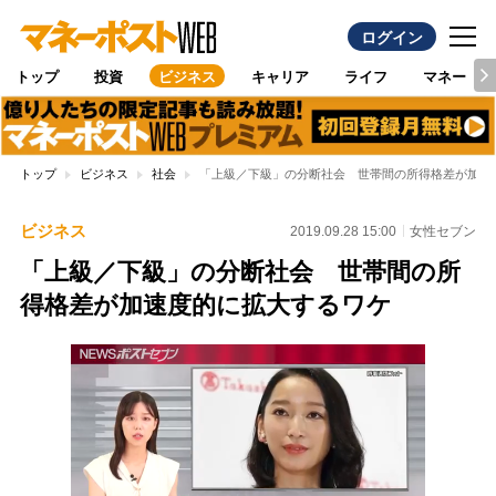
ログイン
トップ
投資
ビジネス
キャリア
ライフ
マネー
トップ
ビジネス
社会
「上級／下級」の分断社会 世帯間の所得格差が加速
ビジネス
2019.09.28 15:00
女性セブン
「上級／下級」の分断社会 世帯間の所
得格差が加速度的に拡大するワケ