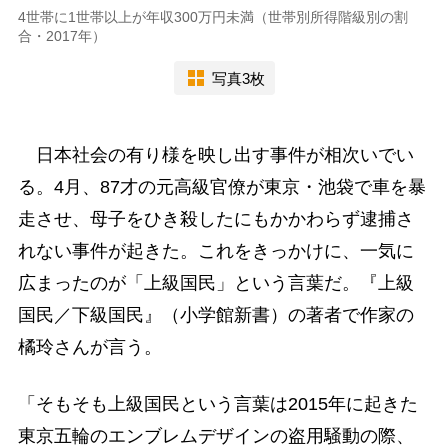
4世帯に1世帯以上が年収300万円未満（世帯別所得階級別の割
合・2017年）
写真3枚
日本社会の有り様を映し出す事件が相次いでい
る。4月、87才の元高級官僚が東京・池袋で車を暴
走させ、母子をひき殺したにもかかわらず逮捕さ
れない事件が起きた。これをきっかけに、一気に
広まったのが「上級国民」という言葉だ。『上級
国民／下級国民』（小学館新書）の著者で作家の
橘玲さんが言う。
「そもそも上級国民という言葉は2015年に起きた
東京五輪のエンブレムデザインの盗用騒動の際、