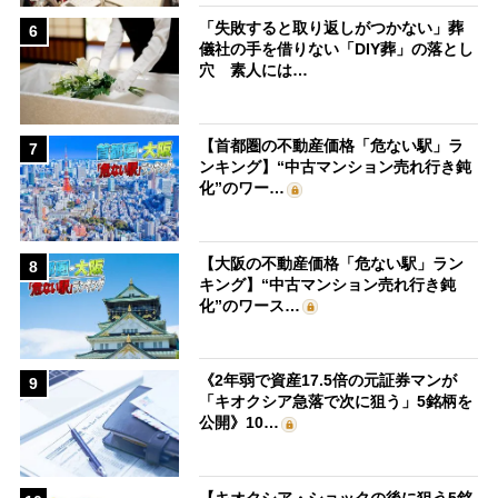
「失敗すると取り返しがつかない」葬
6
儀社の手を借りない「DIY葬」の落とし
穴 素人には…
【首都圏の不動産価格「危ない駅」ラ
7
ンキング】“中古マンション売れ行き鈍
化”のワー…
【大阪の不動産価格「危ない駅」ラン
8
キング】“中古マンション売れ行き鈍
化”のワース…
《2年弱で資産17.5倍の元証券マンが
9
「キオクシア急落で次に狙う」5銘柄を
公開》10…
【キオクシア・ショックの後に狙う5銘