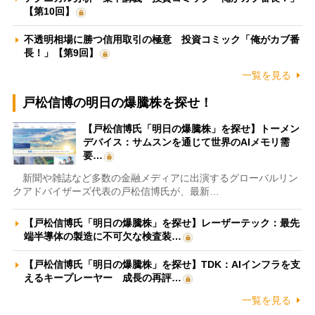
【第10回】
不透明相場に勝つ信用取引の極意 投資コミック「俺がカブ番
長！」【第9回】
一覧を見る
戸松信博の明日の爆騰株を探せ！
【戸松信博氏「明日の爆騰株」を探せ】トーメン
デバイス：サムスンを通じて世界のAIメモリ需
要…
新聞や雑誌など多数の金融メディアに出演するグローバルリン
クアドバイザーズ代表の戸松信博氏が、最新…
【戸松信博氏「明日の爆騰株」を探せ】レーザーテック：最先
端半導体の製造に不可欠な検査装…
【戸松信博氏「明日の爆騰株」を探せ】TDK：AIインフラを支
えるキープレーヤー 成長の再評…
一覧を見る