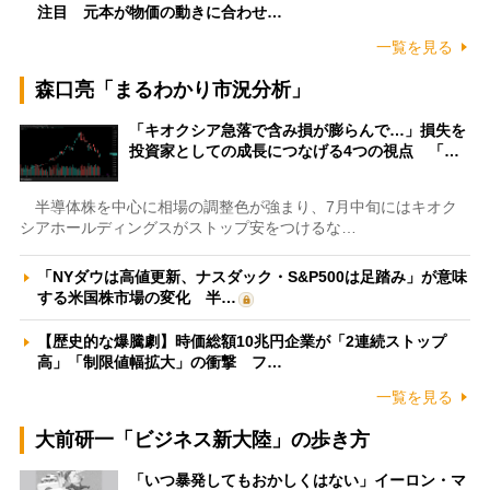
注目 元本が物価の動きに合わせ…
一覧を見る
森口亮「まるわかり市況分析」
「キオクシア急落で含み損が膨らんで…」損失を
投資家としての成長につなげる4つの視点 「…
半導体株を中心に相場の調整色が強まり、7月中旬にはキオク
シアホールディングスがストップ安をつけるな…
「NYダウは高値更新、ナスダック・S&P500は足踏み」が意味
する米国株市場の変化 半…
【歴史的な爆騰劇】時価総額10兆円企業が「2連続ストップ
高」「制限値幅拡大」の衝撃 フ…
一覧を見る
大前研一「ビジネス新大陸」の歩き方
「いつ暴発してもおかしくはない」イーロン・マ