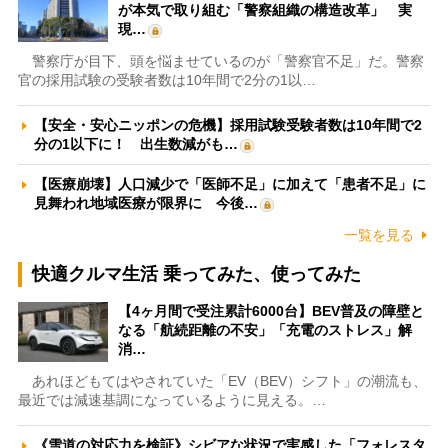
が本気で取り組む「警察組織の構造改革」 実
現…
警察庁が目下、頭を悩ませているのが「警察官不足」だ。警察
官の採用試験の受験者数は10年間で2分の1以…
【安全・安心ニッポンの危機】採用試験受験者数は10年間で2
分の1以下に！ 出生数減がも…
【医療崩壊】人口減少で「医師不足」に加えて「患者不足」に
見舞われ地域医療が限界に 今後…
一覧を見る
快適クルマ生活 乗ってみた、使ってみた
【4ヶ月間で受注累計6000台】BEV普及の障壁と
なる「航続距離の不安」「充電のストレス」解
消…
あれほどもてはやされていた「EV（BEV）シフト」の潮流も、
最近では減速基調になっているように見える。…
《雪道の対応力を検証》シビアな状況で実感した「フォレスタ