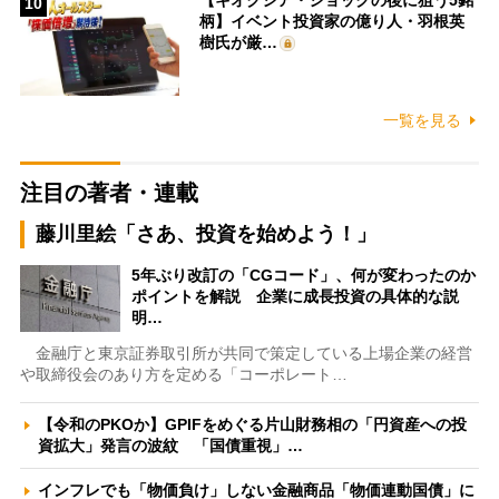
10
柄】イベント投資家の億り人・羽根英
樹氏が厳…
一覧を見る
注目の著者・連載
藤川里絵「さあ、投資を始めよう！」
5年ぶり改訂の「CGコード」、何が変わったのか
ポイントを解説 企業に成長投資の具体的な説
明…
金融庁と東京証券取引所が共同で策定している上場企業の経営
や取締役会のあり方を定める「コーポレート…
【令和のPKOか】GPIFをめぐる片山財務相の「円資産への投
資拡大」発言の波紋 「国債重視」…
インフレでも「物価負け」しない金融商品「物価連動国債」に