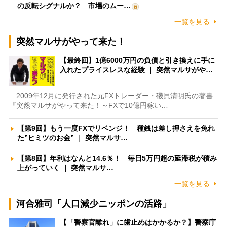
の反転シグナルか？ 市場のムー…
一覧を見る
突然マルサがやって来た！
【最終回】1億6000万円の負債と引き換えに手に
入れたプライスレスな経験 ｜ 突然マルサがや…
2009年12月に発行された元FXトレーダー・磯貝清明氏の著書
『突然マルサがやって来た！～FXで10億円稼い…
【第9回】もう一度FXでリベンジ！ 種銭は差し押さえを免れ
た”ヒミツのお金” ｜ 突然マルサ…
【第8回】年利はなんと14.6％！ 毎日5万円超の延滞税が積み
上がっていく ｜ 突然マルサ…
一覧を見る
河合雅司「人口減少ニッポンの活路」
【「警察官離れ」に歯止めはかかるか？】警察庁