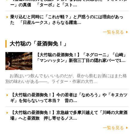
ー」の真価 「ターボ」と「スト…
乗り込むと同時に「これが軽？」と戸惑うのには理由があっ
た 「日産ルークス」さらなる躍進…
一覧を見る
大竹聡の「昼酒御免！」
【大竹聡の昼酒御免！】「ネグローニ」「山崎」
「マンハッタン」新宿三丁目の隠れ家バーで1…
お酒はいつ飲んでもいいものだが、昼から飲むお酒にはまた格
別の味わいがある――。ライター・作家の大竹…
【大竹聡の昼酒御免！】今の若者は「なめろう」や「キヌカツ
ギ」を知らないって本当？ 昔の…
【大竹聡の昼酒御免！】京急線で多摩川越えて「川崎の大衆酒
場」へと昼酒旅 押し寄せるノス…
一覧を見る