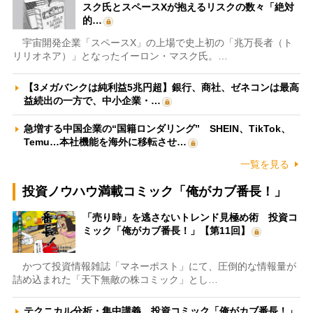
スク氏とスペースXが抱えるリスクの数々「絶対
的…
宇宙開発企業「スペースX」の上場で史上初の「兆万長者（ト
リリオネア）」となったイーロン・マスク氏。…
【3メガバンクは純利益5兆円超】銀行、商社、ゼネコンは最高
益続出の一方で、中小企業・…
急増する中国企業の“国籍ロンダリング” SHEIN、TikTok、
Temu…本社機能を海外に移転させ…
一覧を見る
投資ノウハウ満載コミック「俺がカブ番長！」
「売り時」を逃さないトレンド見極め術 投資コ
ミック「俺がカブ番長！」【第11回】
かつて投資情報雑誌「マネーポスト」にて、圧倒的な情報量が
詰め込まれた「天下無敵の株コミック」とし…
テクニカル分析・集中講義 投資コミック「俺がカブ番長！」