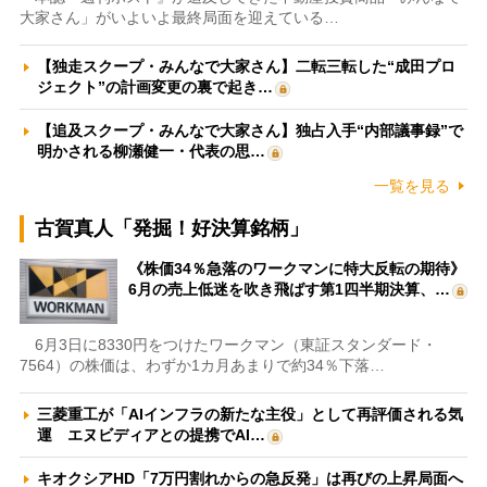
大家さん」がいよいよ最終局面を迎えている…
【独走スクープ・みんなで大家さん】二転三転した“成田プロ
ジェクト”の計画変更の裏で起き…
【追及スクープ・みんなで大家さん】独占入手“内部議事録”で
明かされる柳瀬健一・代表の思…
一覧を見る
古賀真人「発掘！好決算銘柄」
《株価34％急落のワークマンに特大反転の期待》
6月の売上低迷を吹き飛ばす第1四半期決算、…
6月3日に8330円をつけたワークマン（東証スタンダード・
7564）の株価は、わずか1カ月あまりで約34％下落…
三菱重工が「AIインフラの新たな主役」として再評価される気
運 エヌビディアとの提携でAI…
キオクシアHD「7万円割れからの急反発」は再びの上昇局面へ