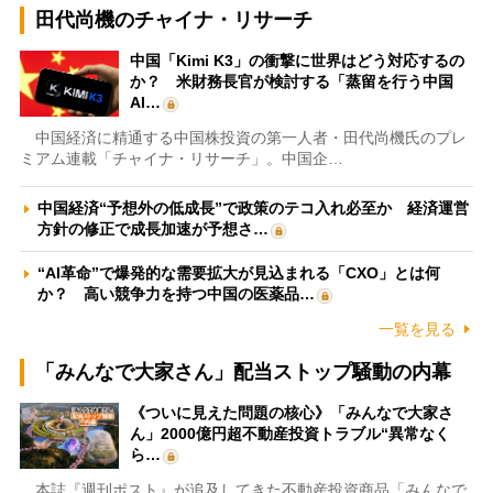
田代尚機のチャイナ・リサーチ
中国「Kimi K3」の衝撃に世界はどう対応するの
か？ 米財務長官が検討する「蒸留を行う中国
AI…
中国経済に精通する中国株投資の第一人者・田代尚機氏のプレ
ミアム連載「チャイナ・リサーチ」。中国企…
中国経済“予想外の低成長”で政策のテコ入れ必至か 経済運営
方針の修正で成長加速が予想さ…
“AI革命”で爆発的な需要拡大が見込まれる「CXO」とは何
か？ 高い競争力を持つ中国の医薬品…
一覧を見る
「みんなで大家さん」配当ストップ騒動の内幕
《ついに見えた問題の核心》「みんなで大家さ
ん」2000億円超不動産投資トラブル“異常なく
ら…
本誌『週刊ポスト』が追及してきた不動産投資商品「みんなで