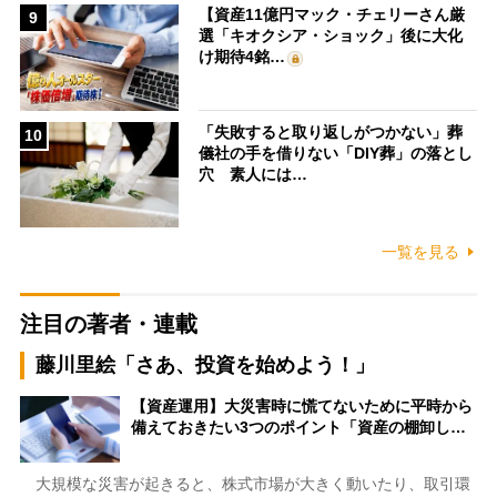
【資産11億円マック・チェリーさん厳
9
選「キオクシア・ショック」後に大化
け期待4銘…
「失敗すると取り返しがつかない」葬
10
儀社の手を借りない「DIY葬」の落とし
穴 素人には…
一覧を見る
注目の著者・連載
藤川里絵「さあ、投資を始めよう！」
【資産運用】大災害時に慌てないために平時から
備えておきたい3つのポイント「資産の棚卸し…
大規模な災害が起きると、株式市場が大きく動いたり、取引環