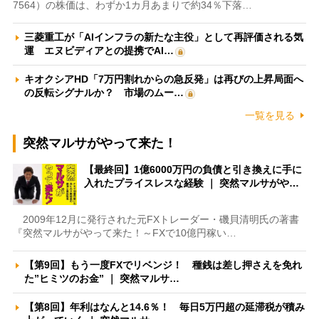
7564）の株価は、わずか1カ月あまりで約34％下落…
三菱重工が「AIインフラの新たな主役」として再評価される気
運 エヌビディアとの提携でAI…
キオクシアHD「7万円割れからの急反発」は再びの上昇局面へ
の反転シグナルか？ 市場のムー…
一覧を見る
突然マルサがやって来た！
【最終回】1億6000万円の負債と引き換えに手に
入れたプライスレスな経験 ｜ 突然マルサがや…
2009年12月に発行された元FXトレーダー・磯貝清明氏の著書
『突然マルサがやって来た！～FXで10億円稼い…
【第9回】もう一度FXでリベンジ！ 種銭は差し押さえを免れ
た”ヒミツのお金” ｜ 突然マルサ…
【第8回】年利はなんと14.6％！ 毎日5万円超の延滞税が積み