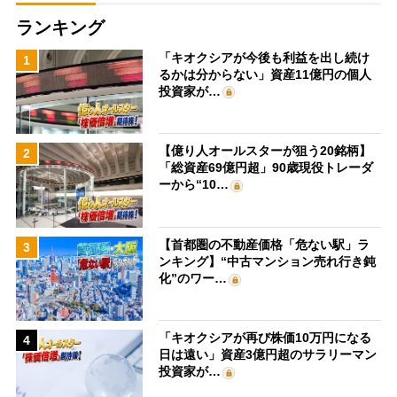
ランキング
「キオクシアが今後も利益を出し続け
1
るかは分からない」資産11億円の個人
投資家が…
【億り人オールスターが狙う20銘柄】
2
「総資産69億円超」90歳現役トレーダ
ーから“10…
【首都圏の不動産価格「危ない駅」ラ
3
ンキング】“中古マンション売れ行き鈍
化”のワー…
「キオクシアが再び株価10万円になる
4
日は遠い」資産3億円超のサラリーマン
投資家が…