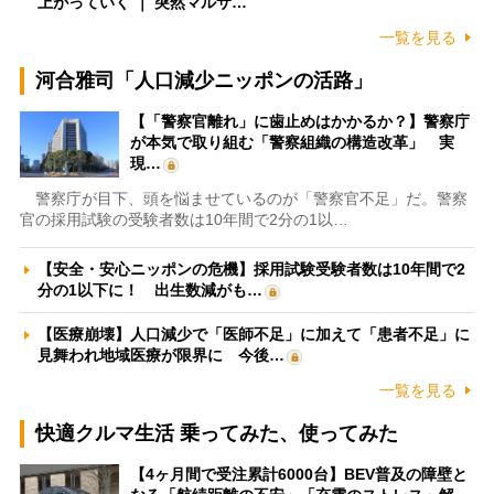
上がっていく ｜ 突然マルサ…
一覧を見る
河合雅司「人口減少ニッポンの活路」
【「警察官離れ」に歯止めはかかるか？】警察庁
が本気で取り組む「警察組織の構造改革」 実
現…
警察庁が目下、頭を悩ませているのが「警察官不足」だ。警察
官の採用試験の受験者数は10年間で2分の1以…
【安全・安心ニッポンの危機】採用試験受験者数は10年間で2
分の1以下に！ 出生数減がも…
【医療崩壊】人口減少で「医師不足」に加えて「患者不足」に
見舞われ地域医療が限界に 今後…
一覧を見る
快適クルマ生活 乗ってみた、使ってみた
【4ヶ月間で受注累計6000台】BEV普及の障壁と