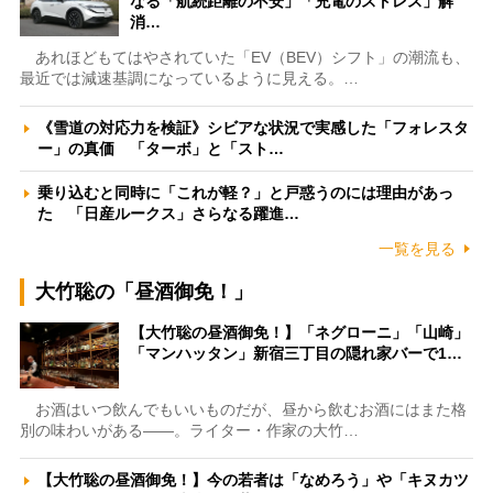
なる「航続距離の不安」「充電のストレス」解
消…
あれほどもてはやされていた「EV（BEV）シフト」の潮流も、
最近では減速基調になっているように見える。…
《雪道の対応力を検証》シビアな状況で実感した「フォレスタ
ー」の真価 「ターボ」と「スト…
乗り込むと同時に「これが軽？」と戸惑うのには理由があっ
た 「日産ルークス」さらなる躍進…
一覧を見る
大竹聡の「昼酒御免！」
【大竹聡の昼酒御免！】「ネグローニ」「山崎」
「マンハッタン」新宿三丁目の隠れ家バーで1…
お酒はいつ飲んでもいいものだが、昼から飲むお酒にはまた格
別の味わいがある――。ライター・作家の大竹…
【大竹聡の昼酒御免！】今の若者は「なめろう」や「キヌカツ