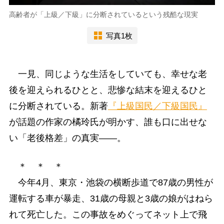
高齢者が「上級／下級」に分断されているという残酷な現実
写真1枚
一見、同じような生活をしていても、幸せな老
後を迎えられるひとと、悲惨な結末を迎えるひと
に分断されている。新著
『上級国民／下級国民』
が話題の作家の橘玲氏が明かす、誰も口に出せな
い「老後格差」の真実――。
＊ ＊ ＊
今年4月、東京・池袋の横断歩道で87歳の男性が
運転する車が暴走、31歳の母親と3歳の娘がはねら
れて死亡した。この事故をめぐってネット上で飛