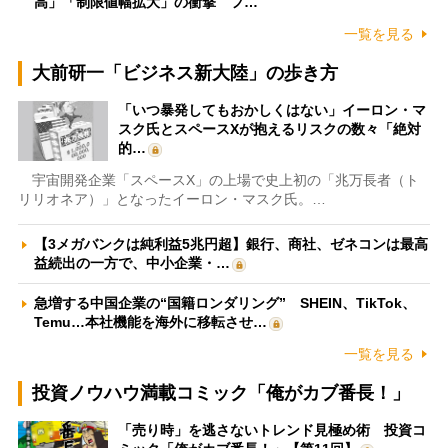
高」「制限値幅拡大」の衝撃 フ…
一覧を見る
大前研一「ビジネス新大陸」の歩き方
「いつ暴発してもおかしくはない」イーロン・マ
スク氏とスペースXが抱えるリスクの数々「絶対
的…
宇宙開発企業「スペースX」の上場で史上初の「兆万長者（ト
リリオネア）」となったイーロン・マスク氏。…
【3メガバンクは純利益5兆円超】銀行、商社、ゼネコンは最高
益続出の一方で、中小企業・…
急増する中国企業の“国籍ロンダリング” SHEIN、TikTok、
Temu…本社機能を海外に移転させ…
一覧を見る
投資ノウハウ満載コミック「俺がカブ番長！」
「売り時」を逃さないトレンド見極め術 投資コ