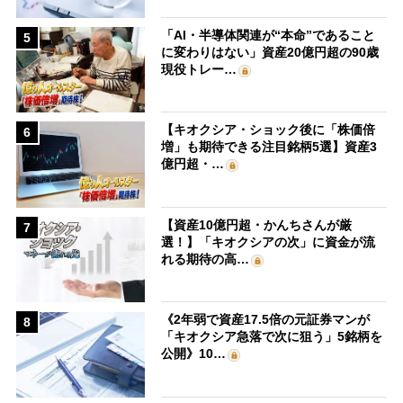
「AI・半導体関連が“本命”であること
5
に変わりはない」資産20億円超の90歳
現役トレー…
【キオクシア・ショック後に「株価倍
6
増」も期待できる注目銘柄5選】資産3
億円超・…
【資産10億円超・かんちさんが厳
7
選！】「キオクシアの次」に資金が流
れる期待の高…
《2年弱で資産17.5倍の元証券マンが
8
「キオクシア急落で次に狙う」5銘柄を
公開》10…