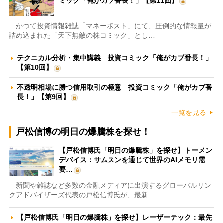
ミック「俺がカブ番長！」【第11回】
かつて投資情報雑誌「マネーポスト」にて、圧倒的な情報量が
詰め込まれた「天下無敵の株コミック」とし…
テクニカル分析・集中講義 投資コミック「俺がカブ番長！」
【第10回】
不透明相場に勝つ信用取引の極意 投資コミック「俺がカブ番
長！」【第9回】
一覧を見る
戸松信博の明日の爆騰株を探せ！
【戸松信博氏「明日の爆騰株」を探せ】トーメン
デバイス：サムスンを通じて世界のAIメモリ需
要…
新聞や雑誌など多数の金融メディアに出演するグローバルリン
クアドバイザーズ代表の戸松信博氏が、最新…
【戸松信博氏「明日の爆騰株」を探せ】レーザーテック：最先