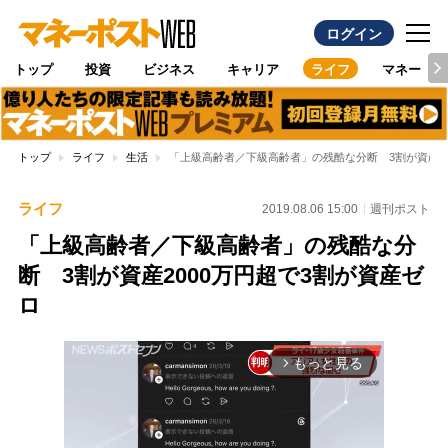
ログイン
トップ
投資
ビジネス
キャリア
ライフ
マネー
トップ
ライフ
生活
「上級高齢者／下級高齢者」の残酷な分断 3割が資産20
ライフ
2019.08.06 15:00
週刊ポスト
「上級高齢者／下級高齢者」の残酷な分
断 3割が資産2000万円超で3割が資産ゼ
ロ
もっと見る
arrow_forward_ios