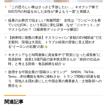
「この恐ろしい株はさっさと手放したい…」キオクシア株で
500万円の利益を出した女性が“夢よもう一度”と再購入
猛暑のお葬式で悩ましい“喪服問題” 女性は「ワンピースを着
ていけばOK」という俗説に潜む誤解、なぜ「ジャケット」が
マストなのか？《1級葬祭ディレクターが解説》
【納車時に複数の事故】テスラジャパン“多額のEV補助金”で注
文殺到、現場は大混乱 トラブル続発の背後に見え隠れす
る“イーロンの右腕”の影
キオクシアなどAI関連株に資金集中で“割安になった成長株”に
投資妙味 資産1.5億円超の坂本慎太郎さんが「絶好の仕込み
時」と考える防衛・食品銘柄を紹介
急増する中国企業の“国籍ロンダリング” SHEIN、TikTok、
Temu…本社機能を海外に移転させ、トランプ関税の回避を狙
う 現地人を隠れ蓑にした中国企業の農業参入・土地取得への
懸念も
関連記事