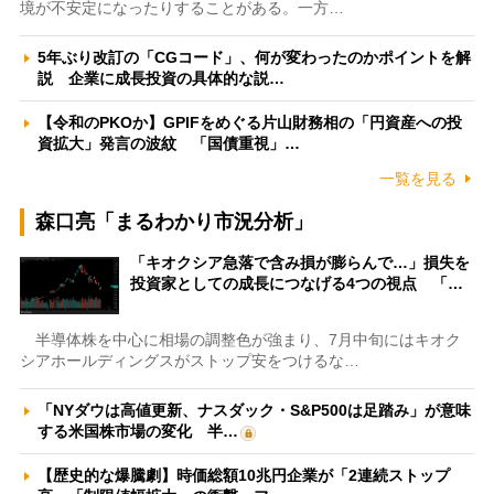
境が不安定になったりすることがある。一方…
5年ぶり改訂の「CGコード」、何が変わったのかポイントを解
説 企業に成長投資の具体的な説…
【令和のPKOか】GPIFをめぐる片山財務相の「円資産への投
資拡大」発言の波紋 「国債重視」…
一覧を見る
森口亮「まるわかり市況分析」
「キオクシア急落で含み損が膨らんで…」損失を
投資家としての成長につなげる4つの視点 「…
半導体株を中心に相場の調整色が強まり、7月中旬にはキオク
シアホールディングスがストップ安をつけるな…
「NYダウは高値更新、ナスダック・S&P500は足踏み」が意味
する米国株市場の変化 半…
【歴史的な爆騰劇】時価総額10兆円企業が「2連続ストップ