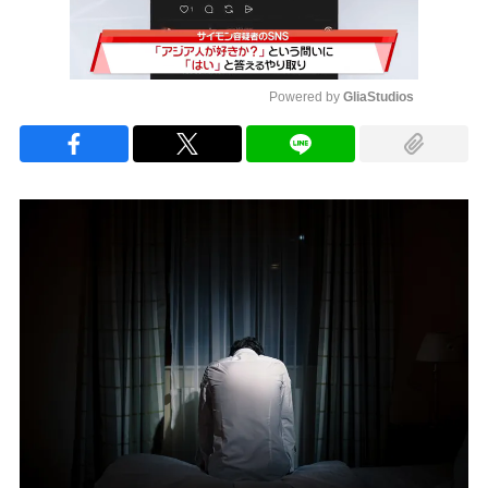
Powered by 
GliaStudios
Mute