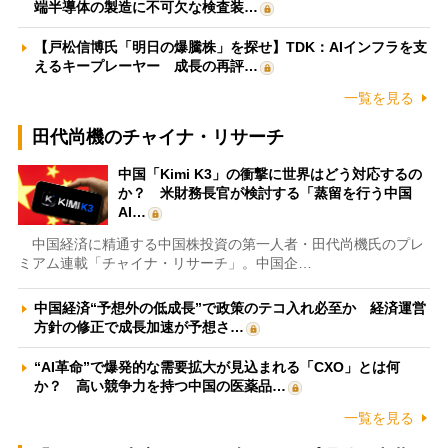
端半導体の製造に不可欠な検査装…
【戸松信博氏「明日の爆騰株」を探せ】TDK：AIインフラを支
えるキープレーヤー 成長の再評…
一覧を見る
田代尚機のチャイナ・リサーチ
中国「Kimi K3」の衝撃に世界はどう対応するの
か？ 米財務長官が検討する「蒸留を行う中国
AI…
中国経済に精通する中国株投資の第一人者・田代尚機氏のプレ
ミアム連載「チャイナ・リサーチ」。中国企…
中国経済“予想外の低成長”で政策のテコ入れ必至か 経済運営
方針の修正で成長加速が予想さ…
“AI革命”で爆発的な需要拡大が見込まれる「CXO」とは何
か？ 高い競争力を持つ中国の医薬品…
一覧を見る