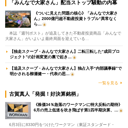
「みんなで大家さん」配当ストップ騒動の内幕
《ついに見えた問題の核心》「みんなで大家さ
ん」2000億円超不動産投資トラブル“異常なく
ら…
本誌『週刊ポスト』が追及してきた不動産投資商品「みんなで
大家さん」がいよいよ最終局面を迎えている…
【独走スクープ・みんなで大家さん】二転三転した“成田プロ
ジェクト”の計画変更の裏で起き…
【追及スクープ・みんなで大家さん】独占入手“内部議事録”で
明かされる柳瀬健一・代表の思…
一覧を見る
古賀真人「発掘！好決算銘柄」
《株価34％急落のワークマンに特大反転の期待》
6月の売上低迷を吹き飛ばす第1四半期決算、…
6月3日に8330円をつけたワークマン（東証スタンダード・