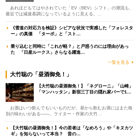
あれほどもてはやされていた「EV（BEV）シフト」の潮流も、
最近では減速基調になっているように見える。…
《雪道の対応力を検証》シビアな状況で実感した「フォレスタ
ー」の真価 「ターボ」と「スト…
乗り込むと同時に「これが軽？」と戸惑うのには理由があっ
た 「日産ルークス」さらなる躍進…
一覧を見る
大竹聡の「昼酒御免！」
【大竹聡の昼酒御免！】「ネグローニ」「山崎」
「マンハッタン」新宿三丁目の隠れ家バーで1…
お酒はいつ飲んでもいいものだが、昼から飲むお酒にはまた格
別の味わいがある――。ライター・作家の大竹…
【大竹聡の昼酒御免！】今の若者は「なめろう」や「キヌカツ
ギ」を知らないって本当？ 昔の…