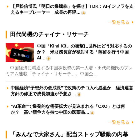
【戸松信博氏「明日の爆騰株」を探せ】TDK：AIインフラを支
えるキープレーヤー 成長の再評…
一覧を見る
田代尚機のチャイナ・リサーチ
中国「Kimi K3」の衝撃に世界はどう対応するの
か？ 米財務長官が検討する「蒸留を行う中国
AI…
中国経済に精通する中国株投資の第一人者・田代尚機氏のプレ
ミアム連載「チャイナ・リサーチ」。中国企…
中国経済“予想外の低成長”で政策のテコ入れ必至か 経済運営
方針の修正で成長加速が予想さ…
“AI革命”で爆発的な需要拡大が見込まれる「CXO」とは何
か？ 高い競争力を持つ中国の医薬品…
一覧を見る
「みんなで大家さん」配当ストップ騒動の内幕