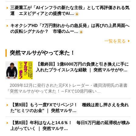
三菱重工が「AIインフラの新たな主役」として再評価される気
運 エヌビディアとの提携でAI…
キオクシアHD「7万円割れからの急反発」は再びの上昇局面へ
の反転シグナルか？ 市場のムー…
一覧を見る
突然マルサがやって来た！
【最終回】1億6000万円の負債と引き換えに手に
入れたプライスレスな経験 ｜ 突然マルサがや…
2009年12月に発行された元FXトレーダー・磯貝清明氏の著書
『突然マルサがやって来た！～FXで10億円稼い…
【第9回】もう一度FXでリベンジ！ 種銭は差し押さえを免れ
た”ヒミツのお金” ｜ 突然マルサ…
【第8回】年利はなんと14.6％！ 毎日5万円超の延滞税が積み
上がっていく ｜ 突然マルサ…