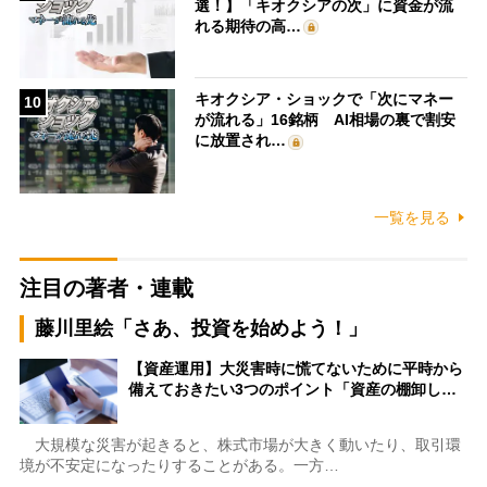
選！】「キオクシアの次」に資金が流
れる期待の高…
キオクシア・ショックで「次にマネー
10
が流れる」16銘柄 AI相場の裏で割安
に放置され…
一覧を見る
注目の著者・連載
藤川里絵「さあ、投資を始めよう！」
【資産運用】大災害時に慌てないために平時から
備えておきたい3つのポイント「資産の棚卸し…
大規模な災害が起きると、株式市場が大きく動いたり、取引環
境が不安定になったりすることがある。一方…