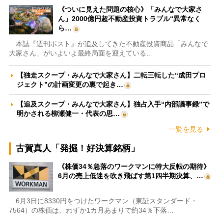
《ついに見えた問題の核心》「みんなで大家さ
ん」2000億円超不動産投資トラブル“異常なく
ら…
本誌『週刊ポスト』が追及してきた不動産投資商品「みんなで
大家さん」がいよいよ最終局面を迎えている…
【独走スクープ・みんなで大家さん】二転三転した“成田プロ
ジェクト”の計画変更の裏で起き…
【追及スクープ・みんなで大家さん】独占入手“内部議事録”で
明かされる柳瀬健一・代表の思…
一覧を見る
古賀真人「発掘！好決算銘柄」
《株価34％急落のワークマンに特大反転の期待》
6月の売上低迷を吹き飛ばす第1四半期決算、…
6月3日に8330円をつけたワークマン（東証スタンダード・
7564）の株価は、わずか1カ月あまりで約34％下落…