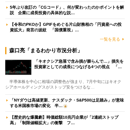
5年ぶり改訂の「CGコード」、何が変わったのかポイントを解
説 企業に成長投資の具体的な説…
【令和のPKOか】GPIFをめぐる片山財務相の「円資産への投
資拡大」発言の波紋 「国債重視」…
一覧を見る
森口亮「まるわかり市況分析」
「キオクシア急落で含み損が膨らんで…」損失を
投資家としての成長につなげる4つの視点 「…
半導体株を中心に相場の調整色が強まり、7月中旬にはキオク
シアホールディングスがストップ安をつけるな…
「NYダウは高値更新、ナスダック・S&P500は足踏み」が意味
する米国株市場の変化 半…
【歴史的な爆騰劇】時価総額10兆円企業が「2連続ストップ
高」「制限値幅拡大」の衝撃 フ…