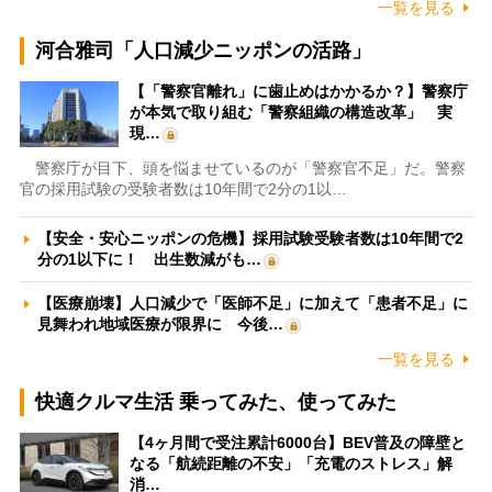
一覧を見る
河合雅司「人口減少ニッポンの活路」
【「警察官離れ」に歯止めはかかるか？】警察庁
が本気で取り組む「警察組織の構造改革」 実
現…
警察庁が目下、頭を悩ませているのが「警察官不足」だ。警察
官の採用試験の受験者数は10年間で2分の1以…
【安全・安心ニッポンの危機】採用試験受験者数は10年間で2
分の1以下に！ 出生数減がも…
【医療崩壊】人口減少で「医師不足」に加えて「患者不足」に
見舞われ地域医療が限界に 今後…
一覧を見る
快適クルマ生活 乗ってみた、使ってみた
【4ヶ月間で受注累計6000台】BEV普及の障壁と
なる「航続距離の不安」「充電のストレス」解
消…