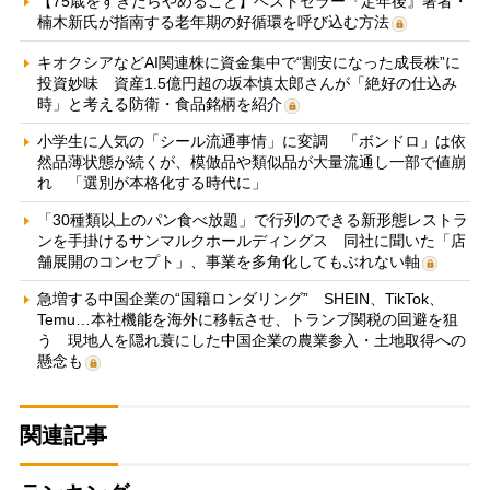
【75歳をすぎたらやめること】ベストセラー『定年後』著者・
楠木新氏が指南する老年期の好循環を呼び込む方法
キオクシアなどAI関連株に資金集中で“割安になった成長株”に
投資妙味 資産1.5億円超の坂本慎太郎さんが「絶好の仕込み
時」と考える防衛・食品銘柄を紹介
小学生に人気の「シール流通事情」に変調 「ボンドロ」は依
然品薄状態が続くが、模倣品や類似品が大量流通し一部で値崩
れ 「選別が本格化する時代に」
「30種類以上のパン食べ放題」で行列のできる新形態レストラ
ンを手掛けるサンマルクホールディングス 同社に聞いた「店
舗展開のコンセプト」、事業を多角化してもぶれない軸
急増する中国企業の“国籍ロンダリング” SHEIN、TikTok、
Temu…本社機能を海外に移転させ、トランプ関税の回避を狙
う 現地人を隠れ蓑にした中国企業の農業参入・土地取得への
懸念も
関連記事