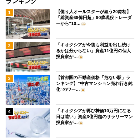
ランキング
【億り人オールスターが狙う20銘柄】
1
「総資産69億円超」90歳現役トレーダ
ーから“10…
「キオクシアが今後も利益を出し続け
2
るかは分からない」資産11億円の個人
投資家が…
【首都圏の不動産価格「危ない駅」ラ
3
ンキング】“中古マンション売れ行き鈍
化”のワー…
「キオクシアが再び株価10万円になる
4
日は遠い」資産3億円超のサラリーマン
投資家が…