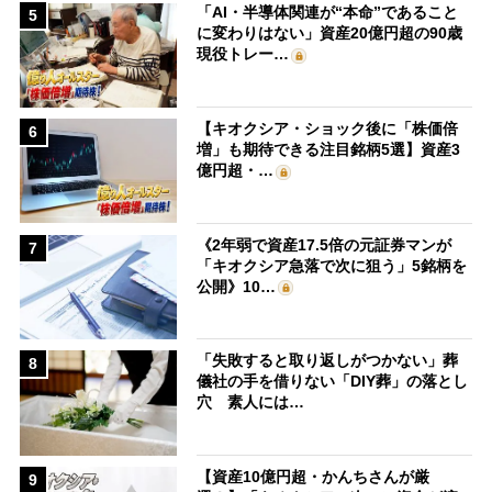
「AI・半導体関連が“本命”であること
5
に変わりはない」資産20億円超の90歳
現役トレー…
【キオクシア・ショック後に「株価倍
6
増」も期待できる注目銘柄5選】資産3
億円超・…
《2年弱で資産17.5倍の元証券マンが
7
「キオクシア急落で次に狙う」5銘柄を
公開》10…
「失敗すると取り返しがつかない」葬
8
儀社の手を借りない「DIY葬」の落とし
穴 素人には…
【資産10億円超・かんちさんが厳
9