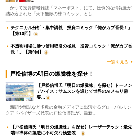
かつて投資情報雑誌「マネーポスト」にて、圧倒的な情報量が
詰め込まれた「天下無敵の株コミック」とし…
テクニカル分析・集中講義 投資コミック「俺がカブ番長！」
【第10回】
不透明相場に勝つ信用取引の極意 投資コミック「俺がカブ番
長！」【第9回】
一覧を見る
戸松信博の明日の爆騰株を探せ！
【戸松信博氏「明日の爆騰株」を探せ】トーメン
デバイス：サムスンを通じて世界のAIメモリ需
要…
新聞や雑誌など多数の金融メディアに出演するグローバルリン
クアドバイザーズ代表の戸松信博氏が、最新…
【戸松信博氏「明日の爆騰株」を探せ】レーザーテック：最先
端半導体の製造に不可欠な検査装…