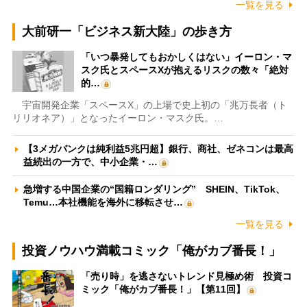
一覧を見る
大前研一「ビジネス新大陸」の歩き方
「いつ暴発してもおかしくはない」イーロン・マ
スク氏とスペースXが抱えるリスクの数々「絶対
的…
宇宙開発企業「スペースX」の上場で史上初の「兆万長者（ト
リリオネア）」となったイーロン・マスク氏。…
【3メガバンクは純利益5兆円超】銀行、商社、ゼネコンは最高
益続出の一方で、中小企業・…
急増する中国企業の“国籍ロンダリング” SHEIN、TikTok、
Temu…本社機能を海外に移転させ…
一覧を見る
投資ノウハウ満載コミック「俺がカブ番長！」
「売り時」を逃さないトレンド見極め術 投資コ
ミック「俺がカブ番長！」【第11回】