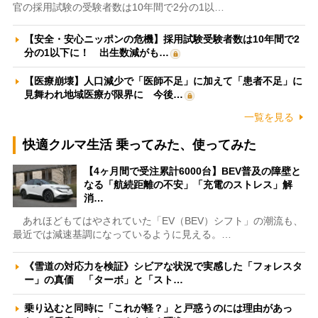
官の採用試験の受験者数は10年間で2分の1以…
【安全・安心ニッポンの危機】採用試験受験者数は10年間で2
分の1以下に！ 出生数減がも…
【医療崩壊】人口減少で「医師不足」に加えて「患者不足」に
見舞われ地域医療が限界に 今後…
一覧を見る
快適クルマ生活 乗ってみた、使ってみた
【4ヶ月間で受注累計6000台】BEV普及の障壁と
なる「航続距離の不安」「充電のストレス」解
消…
あれほどもてはやされていた「EV（BEV）シフト」の潮流も、
最近では減速基調になっているように見える。…
《雪道の対応力を検証》シビアな状況で実感した「フォレスタ
ー」の真価 「ターボ」と「スト…
乗り込むと同時に「これが軽？」と戸惑うのには理由があっ