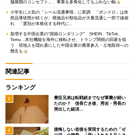
舗展開のコンセプト」、事業を多角化してもぶれない軸
小学生に人気の「シール流通事情」に変調 「ボンドロ」は依
然品薄状態が続くが、模倣品や類似品が大量流通し一部で値崩
れ 「選別が本格化する時代に」
急増する中国企業の“国籍ロンダリング” SHEIN、TikTok、
Temu…本社機能を海外に移転させ、トランプ関税の回避を狙
う 現地人を隠れ蓑にした中国企業の農業参入・土地取得への
懸念も
関連記事
ランキング
豊臣兄弟は転戦続きでなぜ軍費が続い
1
たのか？ 信長亡き後、秀吉・秀長の
突出した経済…
後悔しない老後を実現するための「ゼ
2