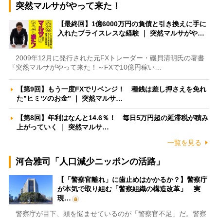
突然マルサがやって来た！
【最終回】1億6000万円の負債と引き換えに手に
入れたプライスレスな経験 ｜ 突然マルサがや…
2009年12月に発行された元FXトレーダー・磯貝清明氏の著書
『突然マルサがやって来た！～FXで10億円稼い…
【第9回】もう一度FXでリベンジ！ 種銭は差し押さえを免れ
た”ヒミツのお金” ｜ 突然マルサ…
【第8回】年利はなんと14.6％！ 毎日5万円超の延滞税が積み
上がっていく ｜ 突然マルサ…
一覧を見る
河合雅司「人口減少ニッポンの活路」
【「警察官離れ」に歯止めはかかるか？】警察庁
が本気で取り組む「警察組織の構造改革」 実
現…
警察庁が目下、頭を悩ませているのが「警察官不足」だ。警察