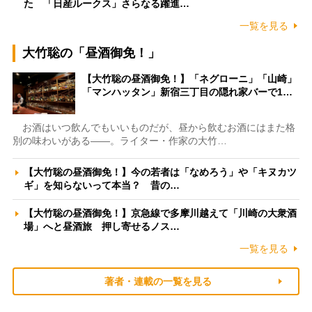
た 「日産ルークス」さらなる躍進…
一覧を見る
大竹聡の「昼酒御免！」
【大竹聡の昼酒御免！】「ネグローニ」「山崎」
「マンハッタン」新宿三丁目の隠れ家バーで1…
お酒はいつ飲んでもいいものだが、昼から飲むお酒にはまた格
別の味わいがある――。ライター・作家の大竹…
【大竹聡の昼酒御免！】今の若者は「なめろう」や「キヌカツ
ギ」を知らないって本当？ 昔の…
【大竹聡の昼酒御免！】京急線で多摩川越えて「川崎の大衆酒
場」へと昼酒旅 押し寄せるノス…
一覧を見る
著者・連載の一覧を見る