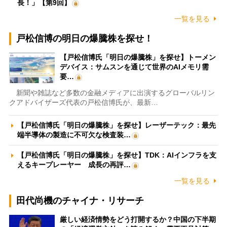
長！」【第9回】
一覧を見る
戸松信博の明日の爆騰株を探せ！
【戸松信博氏「明日の爆騰株」を探せ】トーメン
デバイス：サムスンを通じて世界のAIメモリ需
要…
新聞や雑誌など多数の金融メディアに出演するグローバルリン
クアドバイザーズ代表の戸松信博氏が、最新…
【戸松信博氏「明日の爆騰株」を探せ】レーザーテック：最先
端半導体の製造に不可欠な検査装…
【戸松信博氏「明日の爆騰株」を探せ】TDK：AIインフラを支
えるキープレーヤー 成長の再評…
一覧を見る
田代尚機のチャイナ・リサーチ
厳しい経済情勢をどう打開するか？中国の下半期