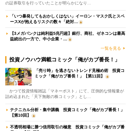
の証券取引を行っていたことが明らかになり…
「いつ暴発してもおかしくはない」イーロン・マスク氏とスペ
ースXが抱えるリスクの数々「絶対…
【3メガバンクは純利益5兆円超】銀行、商社、ゼネコンは最高
益続出の一方で、中小企業・…
一覧を見る
投資ノウハウ満載コミック「俺がカブ番長！」
「売り時」を逃さないトレンド見極め術 投資コ
ミック「俺がカブ番長！」【第11回】
かつて投資情報雑誌「マネーポスト」にて、圧倒的な情報量が
詰め込まれた「天下無敵の株コミック」とし…
テクニカル分析・集中講義 投資コミック「俺がカブ番長！」
【第10回】
不透明相場に勝つ信用取引の極意 投資コミック「俺がカブ番