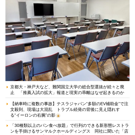
京都大・神戸大など、難関国立大学の総合型選抜が続々と廃
止 「推薦入試の拡大」報道と現実の乖離はなぜ起きるのか
【納車時に複数の事故】テスラジャパン“多額のEV補助金”で注
文殺到、現場は大混乱 トラブル続発の背後に見え隠れす
る“イーロンの右腕”の影
「30種類以上のパン食べ放題」で行列のできる新形態レストラ
ンを手掛けるサンマルクホールディングス 同社に聞いた「店