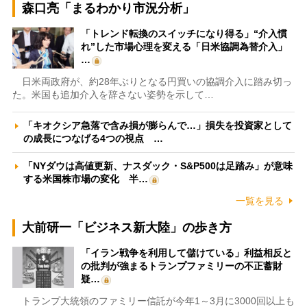
森口亮「まるわかり市況分析」
「トレンド転換のスイッチになり得る」“介入慣
れ”した市場心理を変える「日米協調為替介入」
…
日米両政府が、約28年ぶりとなる円買いの協調介入に踏み切っ
た。米国も追加介入を辞さない姿勢を示して…
「キオクシア急落で含み損が膨らんで…」損失を投資家として
の成長につなげる4つの視点 …
「NYダウは高値更新、ナスダック・S&P500は足踏み」が意味
する米国株市場の変化 半…
一覧を見る
大前研一「ビジネス新大陸」の歩き方
「イラン戦争を利用して儲けている」利益相反と
の批判が強まるトランプファミリーの不正蓄財
疑…
トランプ大統領のファミリー信託が今年1～3月に3000回以上も