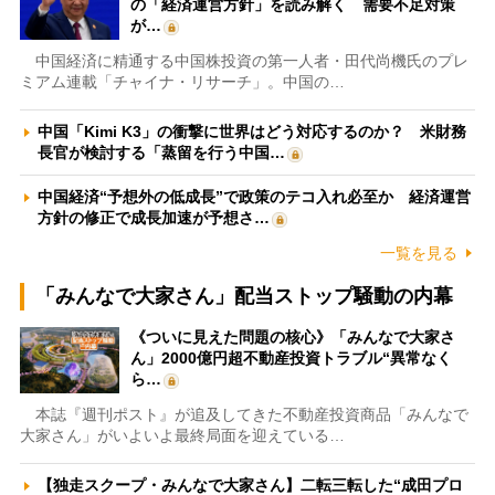
の「経済運営方針」を読み解く 需要不足対策
が…
中国経済に精通する中国株投資の第一人者・田代尚機氏のプレ
ミアム連載「チャイナ・リサーチ」。中国の…
中国「Kimi K3」の衝撃に世界はどう対応するのか？ 米財務
長官が検討する「蒸留を行う中国…
中国経済“予想外の低成長”で政策のテコ入れ必至か 経済運営
方針の修正で成長加速が予想さ…
一覧を見る
「みんなで大家さん」配当ストップ騒動の内幕
《ついに見えた問題の核心》「みんなで大家さ
ん」2000億円超不動産投資トラブル“異常なく
ら…
本誌『週刊ポスト』が追及してきた不動産投資商品「みんなで
大家さん」がいよいよ最終局面を迎えている…
【独走スクープ・みんなで大家さん】二転三転した“成田プロ