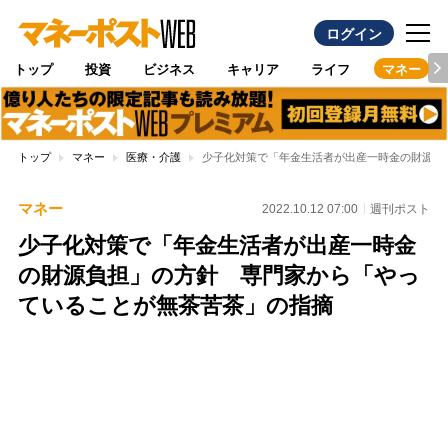
ログイン
トップ
投資
ビジネス
キャリア
ライフ
マネー
トップ
マネー
医療・介護
少子化対策で「年金生活者が出産一時金の財源負
マネー
2022.10.12 07:00
週刊ポスト
少子化対策で「年金生活者が出産一時金
の財源負担」の方針 専門家から「やっ
ていることが無茶苦茶」の指摘
Loaded
:
100.00%
/
Unmute