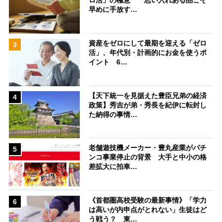
ロ活」の極意 「思い入れある品こそ
早めに手放す…
資産をゼロにして最期を迎える「ゼロ
3
活」、年代別・計画的にお金を使うポ
イント 6…
【天下統一を見据えた豊臣兄弟の経済
4
政策】秀吉が弟・秀長を紀伊に転封し
た納得の事情…
老舗遊技機メーカー・豊丸産業がパチ
5
ンコ事業停止の背景 大手と中小の格
差拡大に拍車…
《首都圏高校受験の最新事情》「学力
6
は高いが内申点がとれない」生徒はど
う戦う？ 東…