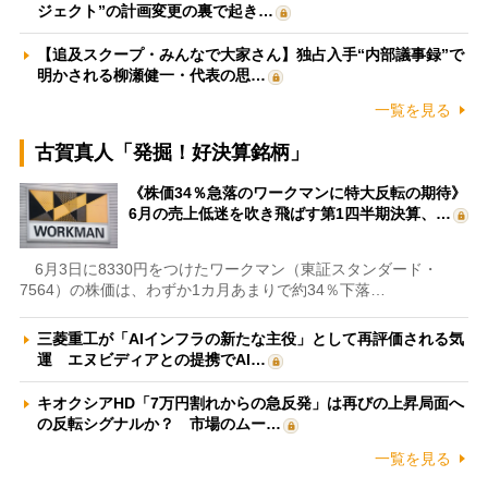
ジェクト”の計画変更の裏で起き…
【追及スクープ・みんなで大家さん】独占入手“内部議事録”で
明かされる柳瀬健一・代表の思…
一覧を見る
古賀真人「発掘！好決算銘柄」
《株価34％急落のワークマンに特大反転の期待》
6月の売上低迷を吹き飛ばす第1四半期決算、…
6月3日に8330円をつけたワークマン（東証スタンダード・
7564）の株価は、わずか1カ月あまりで約34％下落…
三菱重工が「AIインフラの新たな主役」として再評価される気
運 エヌビディアとの提携でAI…
キオクシアHD「7万円割れからの急反発」は再びの上昇局面へ
の反転シグナルか？ 市場のムー…
一覧を見る