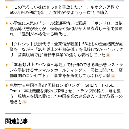
「この恐ろしい株はさっさと手放したい…」キオクシア株で
500万円の利益を出した女性が“夢よもう一度”と再購入
小学生に人気の「シール流通事情」に変調 「ボンドロ」は依
然品薄状態が続くが、模倣品や類似品が大量流通し一部で値崩
れ 「選別が本格化する時代に」
【クレジット決済代行・全東信が破産】63社もの金融機関が融
資をしながら「20年以上の粉飾決算」を見抜けなかったカラク
リ 営業現場では“自転車操業”の焦りも表出していた
「30種類以上のパン食べ放題」で行列のできる新形態レストラ
ンを手掛けるサンマルクホールディングス 同社に聞いた「店
舗展開のコンセプト」、事業を多角化してもぶれない軸
急増する中国企業の“国籍ロンダリング” SHEIN、TikTok、
Temu…本社機能を海外に移転させ、トランプ関税の回避を狙
う 現地人を隠れ蓑にした中国企業の農業参入・土地取得への
懸念も
関連記事