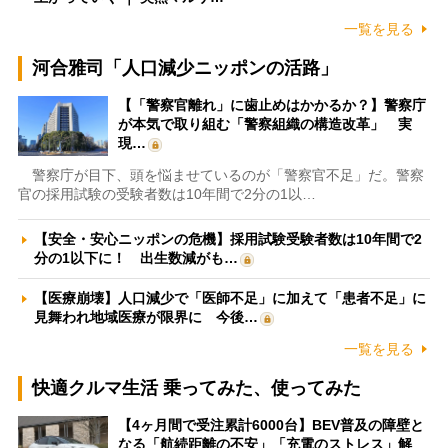
一覧を見る
河合雅司「人口減少ニッポンの活路」
【「警察官離れ」に歯止めはかかるか？】警察庁
が本気で取り組む「警察組織の構造改革」 実
現…
警察庁が目下、頭を悩ませているのが「警察官不足」だ。警察
官の採用試験の受験者数は10年間で2分の1以…
【安全・安心ニッポンの危機】採用試験受験者数は10年間で2
分の1以下に！ 出生数減がも…
【医療崩壊】人口減少で「医師不足」に加えて「患者不足」に
見舞われ地域医療が限界に 今後…
一覧を見る
快適クルマ生活 乗ってみた、使ってみた
【4ヶ月間で受注累計6000台】BEV普及の障壁と
なる「航続距離の不安」「充電のストレス」解