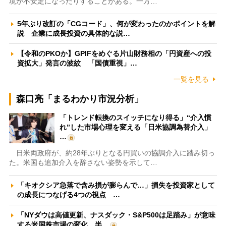
境が不安定になったりすることがある。一方…
5年ぶり改訂の「CGコード」、何が変わったのかポイントを解
説 企業に成長投資の具体的な説…
【令和のPKOか】GPIFをめぐる片山財務相の「円資産への投
資拡大」発言の波紋 「国債重視」…
一覧を見る
森口亮「まるわかり市況分析」
「トレンド転換のスイッチになり得る」“介入慣
れ”した市場心理を変える「日米協調為替介入」
…
日米両政府が、約28年ぶりとなる円買いの協調介入に踏み切っ
た。米国も追加介入を辞さない姿勢を示して…
「キオクシア急落で含み損が膨らんで…」損失を投資家として
の成長につなげる4つの視点 …
「NYダウは高値更新、ナスダック・S&P500は足踏み」が意味
する米国株市場の変化 半…