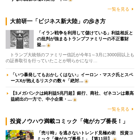
一覧を見る
大前研一「ビジネス新大陸」の歩き方
「イラン戦争を利用して儲けている」利益相反と
の批判が強まるトランプファミリーの不正蓄財
疑…
トランプ大統領のファミリー信託が今年1～3月に3000回以上も
の証券取引を行っていたことが明らかになり…
「いつ暴発してもおかしくはない」イーロン・マスク氏とスペ
ースXが抱えるリスクの数々「絶対…
【3メガバンクは純利益5兆円超】銀行、商社、ゼネコンは最高
益続出の一方で、中小企業・…
一覧を見る
投資ノウハウ満載コミック「俺がカブ番長！」
「売り時」を逃さないトレンド見極め術 投資コ
ミック「俺がカブ番長！」【第11回】