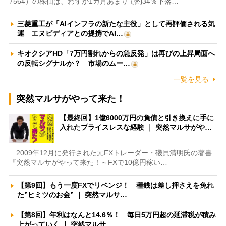
7564）の株価は、わずか1カ月あまりで約34％下落…
三菱重工が「AIインフラの新たな主役」として再評価される気
運 エヌビディアとの提携でAI…
キオクシアHD「7万円割れからの急反発」は再びの上昇局面へ
の反転シグナルか？ 市場のムー…
一覧を見る
突然マルサがやって来た！
【最終回】1億6000万円の負債と引き換えに手に
入れたプライスレスな経験 ｜ 突然マルサがや…
2009年12月に発行された元FXトレーダー・磯貝清明氏の著書
『突然マルサがやって来た！～FXで10億円稼い…
【第9回】もう一度FXでリベンジ！ 種銭は差し押さえを免れ
た”ヒミツのお金” ｜ 突然マルサ…
【第8回】年利はなんと14.6％！ 毎日5万円超の延滞税が積み
上がっていく ｜ 突然マルサ…