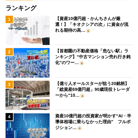
ランキング
【資産10億円超・かんちさんが厳
1
選！】「キオクシアの次」に資金が流
れる期待の高…
【首都圏の不動産価格「危ない駅」ラ
2
ンキング】“中古マンション売れ行き鈍
化”のワー…
【億り人オールスターが狙う20銘柄】
3
「総資産69億円超」90歳現役トレーダ
ーから“10…
資産10億円超の投資家が明かす“AI・半
4
導体相場に乗らなかった理由” フルポ
ジション…