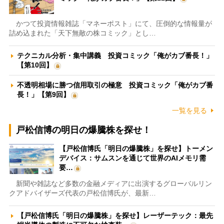
かつて投資情報雑誌「マネーポスト」にて、圧倒的な情報量が
詰め込まれた「天下無敵の株コミック」とし…
テクニカル分析・集中講義 投資コミック「俺がカブ番長！」
【第10回】
不透明相場に勝つ信用取引の極意 投資コミック「俺がカブ番
長！」【第9回】
一覧を見る
戸松信博の明日の爆騰株を探せ！
【戸松信博氏「明日の爆騰株」を探せ】トーメン
デバイス：サムスンを通じて世界のAIメモリ需
要…
新聞や雑誌など多数の金融メディアに出演するグローバルリン
クアドバイザーズ代表の戸松信博氏が、最新…
【戸松信博氏「明日の爆騰株」を探せ】レーザーテック：最先