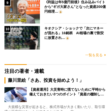
《利益は年5億円前後》住み込みバイト
9
から“ギガ大家さん”となった資産200億
円税理…
キオクシア・ショックで「次にマネー
10
が流れる」16銘柄 AI相場の裏で割安
に放置され…
一覧を見る
注目の著者・連載
藤川里絵「さあ、投資を始めよう！」
【資産運用】大災害時に慌てないために平時から
備えておきたい3つのポイント「資産の棚卸し…
大規模な災害が起きると、株式市場が大きく動いたり、取引環