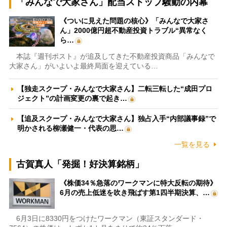
「みんなで大家さん」配当ストップ騒動の内幕
《ついに見えた問題の核心》「みんなで大家さ
ん」2000億円超不動産投資トラブル“異常なく
ら…
本誌『週刊ポスト』が追及してきた不動産投資商品「みんなで
大家さん」がいよいよ最終局面を迎えている…
【独走スクープ・みんなで大家さん】二転三転した“成田プロ
ジェクト”の計画変更の裏で起き…
【追及スクープ・みんなで大家さん】独占入手“内部議事録”で
明かされる柳瀬健一・代表の思…
一覧を見る
古賀真人「発掘！好決算銘柄」
《株価34％急落のワークマンに特大反転の期待》
6月の売上低迷を吹き飛ばす第1四半期決算、…
6月3日に8330円をつけたワークマン（東証スタンダード・