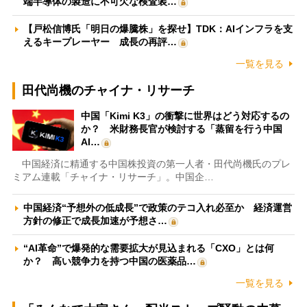
端半導体の製造に不可欠な検査装…
【戸松信博氏「明日の爆騰株」を探せ】TDK：AIインフラを支
えるキープレーヤー 成長の再評…
一覧を見る
田代尚機のチャイナ・リサーチ
中国「Kimi K3」の衝撃に世界はどう対応するの
か？ 米財務長官が検討する「蒸留を行う中国
AI…
中国経済に精通する中国株投資の第一人者・田代尚機氏のプレ
ミアム連載「チャイナ・リサーチ」。中国企…
中国経済“予想外の低成長”で政策のテコ入れ必至か 経済運営
方針の修正で成長加速が予想さ…
“AI革命”で爆発的な需要拡大が見込まれる「CXO」とは何
か？ 高い競争力を持つ中国の医薬品…
一覧を見る