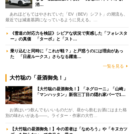
消…
あれほどもてはやされていた「EV（BEV）シフト」の潮流も、
最近では減速基調になっているように見える。…
《雪道の対応力を検証》シビアな状況で実感した「フォレスタ
ー」の真価 「ターボ」と「スト…
乗り込むと同時に「これが軽？」と戸惑うのには理由があっ
た 「日産ルークス」さらなる躍進…
一覧を見る
大竹聡の「昼酒御免！」
【大竹聡の昼酒御免！】「ネグローニ」「山崎」
「マンハッタン」新宿三丁目の隠れ家バーで1…
お酒はいつ飲んでもいいものだが、昼から飲むお酒にはまた格
別の味わいがある――。ライター・作家の大竹…
【大竹聡の昼酒御免！】今の若者は「なめろう」や「キヌカツ