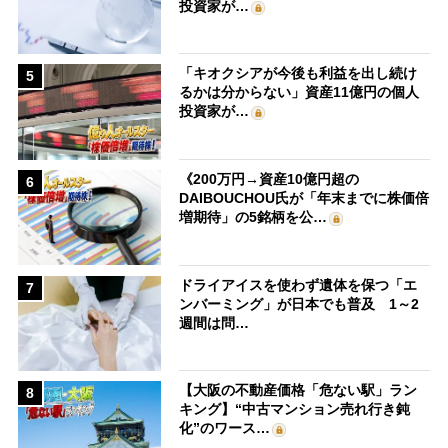
投資家が…
「キオクシアが今後も利益を出し続け
5
るかは分からない」資産11億円の個人
投資家が…
《200万円→資産10億円超の
6
DAIBOUCHOU氏が「年末までに株価倍
増期待」の5銘柄を公…
ドライアイスを使わず遺体を保つ「エ
7
ンバーミング」が日本でも普及 1～2
週間は問…
【大阪の不動産価格「危ない駅」ラン
8
キング】“中古マンション売れ行き鈍
化”のワース…