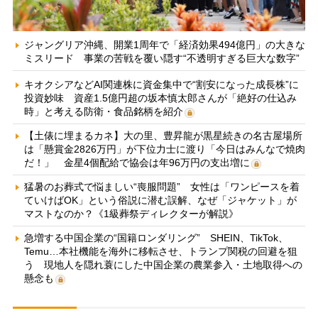
ジャングリア沖縄、開業1周年で「経済効果494億円」の大きな
ミスリード 事業の苦戦を覆い隠す“不透明すぎる巨大な数字”
キオクシアなどAI関連株に資金集中で“割安になった成長株”に
投資妙味 資産1.5億円超の坂本慎太郎さんが「絶好の仕込み
時」と考える防衛・食品銘柄を紹介
【土俵に埋まるカネ】大の里、豊昇龍が黒星続きの名古屋場所
は「懸賞金2826万円」が下位力士に渡り「今日はみんなで焼肉
だ！」 金星4個配給で協会は年96万円の支出増に
猛暑のお葬式で悩ましい“喪服問題” 女性は「ワンピースを着
ていけばOK」という俗説に潜む誤解、なぜ「ジャケット」が
マストなのか？《1級葬祭ディレクターが解説》
急増する中国企業の“国籍ロンダリング” SHEIN、TikTok、
Temu…本社機能を海外に移転させ、トランプ関税の回避を狙
う 現地人を隠れ蓑にした中国企業の農業参入・土地取得への
懸念も