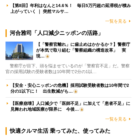
【第8回】年利はなんと14.6％！ 毎日5万円超の延滞税が積み
上がっていく ｜ 突然マルサ…
一覧を見る
河合雅司「人口減少ニッポンの活路」
【「警察官離れ」に歯止めはかかるか？】警察庁
が本気で取り組む「警察組織の構造改革」 実
現…
警察庁が目下、頭を悩ませているのが「警察官不足」だ。警察
官の採用試験の受験者数は10年間で2分の1以…
【安全・安心ニッポンの危機】採用試験受験者数は10年間で2
分の1以下に！ 出生数減がも…
【医療崩壊】人口減少で「医師不足」に加えて「患者不足」に
見舞われ地域医療が限界に 今後…
一覧を見る
快適クルマ生活 乗ってみた、使ってみた