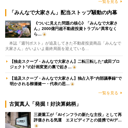
一覧を見る
「みんなで大家さん」配当ストップ騒動の内幕
《ついに見えた問題の核心》「みんなで大家さ
ん」2000億円超不動産投資トラブル“異常なく
ら…
本誌『週刊ポスト』が追及してきた不動産投資商品「みんなで
大家さん」がいよいよ最終局面を迎えている…
【独走スクープ・みんなで大家さん】二転三転した“成田プロ
ジェクト”の計画変更の裏で起き…
【追及スクープ・みんなで大家さん】独占入手“内部議事録”で
明かされる柳瀬健一・代表の思…
一覧を見る
古賀真人「発掘！好決算銘柄」
三菱重工が「AIインフラの新たな主役」として再
評価される気運 エヌビディアとの提携でAIデ…