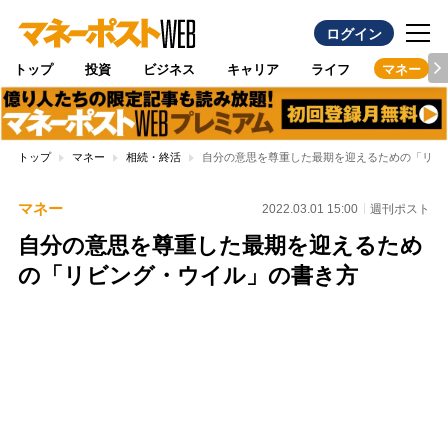
ログイン
トップ
投資
ビジネス
キャリア
ライフ
マネー
トップ
マネー
相続・終活
自分の意思を尊重した最期を迎えるための「リビ
マネー
2022.03.01 15:00
週刊ポスト
自分の意思を尊重した最期を迎えるため
の「リビング・ウイル」の書き方
Loaded
:
100.00%
/
Unmute