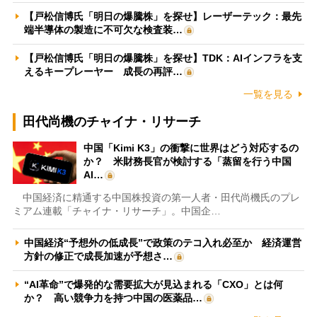
【戸松信博氏「明日の爆騰株」を探せ】レーザーテック：最先
端半導体の製造に不可欠な検査装…
【戸松信博氏「明日の爆騰株」を探せ】TDK：AIインフラを支
えるキープレーヤー 成長の再評…
一覧を見る
田代尚機のチャイナ・リサーチ
中国「Kimi K3」の衝撃に世界はどう対応するの
か？ 米財務長官が検討する「蒸留を行う中国
AI…
中国経済に精通する中国株投資の第一人者・田代尚機氏のプレ
ミアム連載「チャイナ・リサーチ」。中国企…
中国経済“予想外の低成長”で政策のテコ入れ必至か 経済運営
方針の修正で成長加速が予想さ…
“AI革命”で爆発的な需要拡大が見込まれる「CXO」とは何
か？ 高い競争力を持つ中国の医薬品…