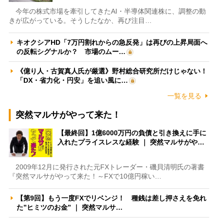
今年の株式市場を牽引してきたAI・半導体関連株に、調整の動
きが広がっている。そうしたなか、再び注目…
キオクシアHD「7万円割れからの急反発」は再びの上昇局面へ
の反転シグナルか？ 市場のムー…
《億り人・古賀真人氏が厳選》野村総合研究所だけじゃない！
「DX・省力化・円安」を追い風に…
一覧を見る
突然マルサがやって来た！
【最終回】1億6000万円の負債と引き換えに手に
入れたプライスレスな経験 ｜ 突然マルサがや…
2009年12月に発行された元FXトレーダー・磯貝清明氏の著書
『突然マルサがやって来た！～FXで10億円稼い…
【第9回】もう一度FXでリベンジ！ 種銭は差し押さえを免れ
た”ヒミツのお金” ｜ 突然マルサ…