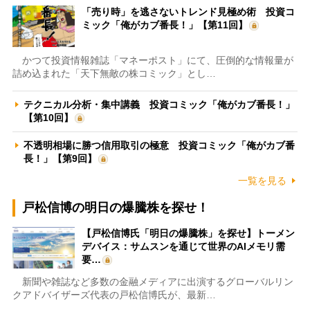
「売り時」を逃さないトレンド見極め術 投資コ
ミック「俺がカブ番長！」【第11回】
かつて投資情報雑誌「マネーポスト」にて、圧倒的な情報量が
詰め込まれた「天下無敵の株コミック」とし…
テクニカル分析・集中講義 投資コミック「俺がカブ番長！」
【第10回】
不透明相場に勝つ信用取引の極意 投資コミック「俺がカブ番
長！」【第9回】
一覧を見る
戸松信博の明日の爆騰株を探せ！
【戸松信博氏「明日の爆騰株」を探せ】トーメン
デバイス：サムスンを通じて世界のAIメモリ需
要…
新聞や雑誌など多数の金融メディアに出演するグローバルリン
クアドバイザーズ代表の戸松信博氏が、最新…