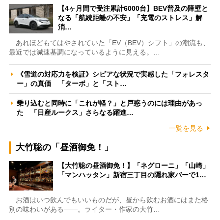
【4ヶ月間で受注累計6000台】BEV普及の障壁と
なる「航続距離の不安」「充電のストレス」解
消…
あれほどもてはやされていた「EV（BEV）シフト」の潮流も、
最近では減速基調になっているように見える。…
《雪道の対応力を検証》シビアな状況で実感した「フォレスタ
ー」の真価 「ターボ」と「スト…
乗り込むと同時に「これが軽？」と戸惑うのには理由があっ
た 「日産ルークス」さらなる躍進…
一覧を見る
大竹聡の「昼酒御免！」
【大竹聡の昼酒御免！】「ネグローニ」「山崎」
「マンハッタン」新宿三丁目の隠れ家バーで1…
お酒はいつ飲んでもいいものだが、昼から飲むお酒にはまた格
別の味わいがある――。ライター・作家の大竹…