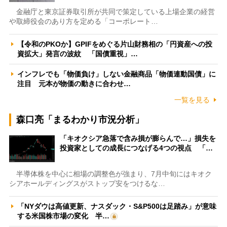
金融庁と東京証券取引所が共同で策定している上場企業の経営
や取締役会のあり方を定める「コーポレート…
【令和のPKOか】GPIFをめぐる片山財務相の「円資産への投
資拡大」発言の波紋 「国債重視」…
インフレでも「物価負け」しない金融商品「物価連動国債」に
注目 元本が物価の動きに合わせ…
一覧を見る
森口亮「まるわかり市況分析」
「キオクシア急落で含み損が膨らんで…」損失を
投資家としての成長につなげる4つの視点 「…
半導体株を中心に相場の調整色が強まり、7月中旬にはキオク
シアホールディングスがストップ安をつけるな…
「NYダウは高値更新、ナスダック・S&P500は足踏み」が意味
する米国株市場の変化 半…