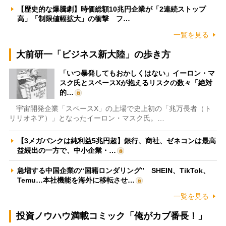
【歴史的な爆騰劇】時価総額10兆円企業が「2連続ストップ
高」「制限値幅拡大」の衝撃 フ…
一覧を見る
大前研一「ビジネス新大陸」の歩き方
「いつ暴発してもおかしくはない」イーロン・マ
スク氏とスペースXが抱えるリスクの数々「絶対
的…
宇宙開発企業「スペースX」の上場で史上初の「兆万長者（ト
リリオネア）」となったイーロン・マスク氏。…
【3メガバンクは純利益5兆円超】銀行、商社、ゼネコンは最高
益続出の一方で、中小企業・…
急増する中国企業の“国籍ロンダリング” SHEIN、TikTok、
Temu…本社機能を海外に移転させ…
一覧を見る
投資ノウハウ満載コミック「俺がカブ番長！」