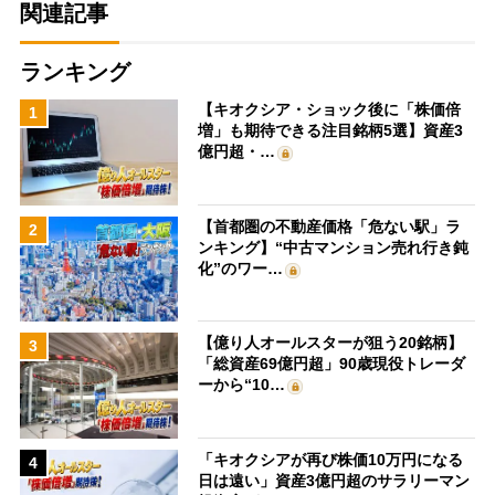
関連記事
ランキング
【キオクシア・ショック後に「株価倍
1
増」も期待できる注目銘柄5選】資産3
億円超・…
【首都圏の不動産価格「危ない駅」ラ
2
ンキング】“中古マンション売れ行き鈍
化”のワー…
【億り人オールスターが狙う20銘柄】
3
「総資産69億円超」90歳現役トレーダ
ーから“10…
「キオクシアが再び株価10万円になる
4
日は遠い」資産3億円超のサラリーマン