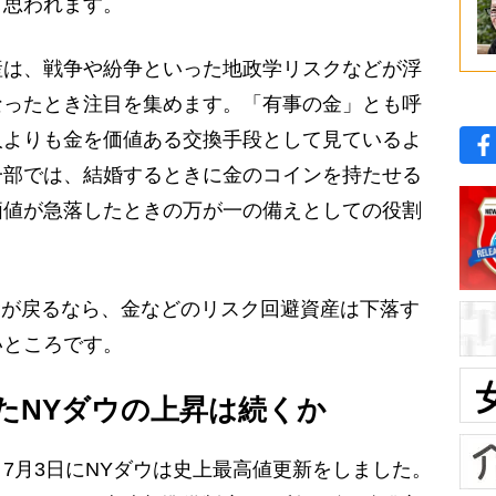
と思われます。
は、戦争や紛争といった地政学リスクなどが浮
なったとき注目を集めます。「有事の金」とも呼
人よりも金を価値ある交換手段として見ているよ
一部では、結婚するときに金のコインを持たせる
価値が急落したときの万が一の備えとしての役割
金が戻るなら、金などのリスク回避資産は下落す
いところです。
たNYダウの上昇は続くか
月3日にNYダウは史上最高値更新をしました。