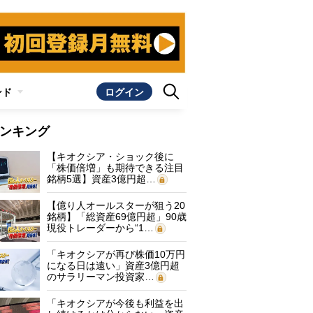
ンド
ログイン
ンキング
【キオクシア・ショック後に
「株価倍増」も期待できる注目
銘柄5選】資産3億円超…
【億り人オールスターが狙う20
銘柄】「総資産69億円超」90歳
現役トレーダーから“1…
「キオクシアが再び株価10万円
になる日は遠い」資産3億円超
のサラリーマン投資家…
「キオクシアが今後も利益を出