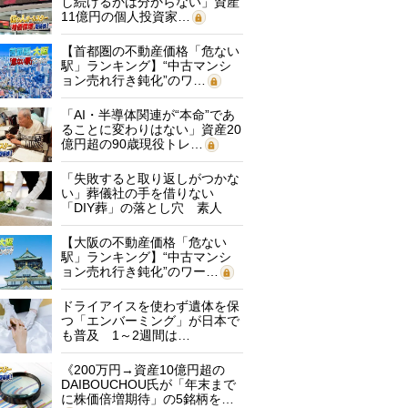
し続けるかは分からない」資産
11億円の個人投資家…
【首都圏の不動産価格「危ない
駅」ランキング】“中古マンシ
ョン売れ行き鈍化”のワ…
「AI・半導体関連が“本命”であ
ることに変わりはない」資産20
億円超の90歳現役トレ…
「失敗すると取り返しがつかな
い」葬儀社の手を借りない
「DIY葬」の落とし穴 素人
に…
【大阪の不動産価格「危ない
駅」ランキング】“中古マンシ
ョン売れ行き鈍化”のワー…
ドライアイスを使わず遺体を保
つ「エンバーミング」が日本で
も普及 1～2週間は…
《200万円→資産10億円超の
DAIBOUCHOU氏が「年末まで
に株価倍増期待」の5銘柄を…