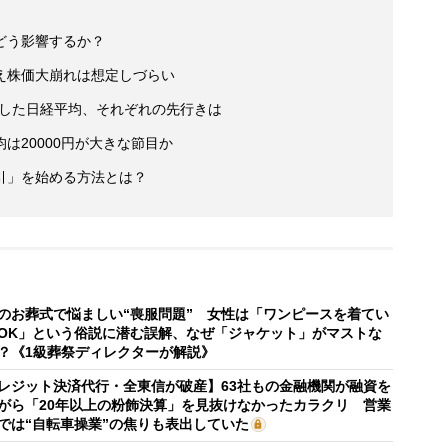
どう影響するか？
え株価大崩れは想定しづらい
にした日経平均、それぞれの先行きは
は20000円が大きな節目か
引」を始める方法とは？
のお葬式で悩ましい“喪服問題” 女性は「ワンピースを着てい
OK」という俗説に潜む誤解、なぜ「ジャケット」がマストな
？《1級葬祭ディレクターが解説》
レジット決済代行・全東信が破産】63社もの金融機関が融資を
がら「20年以上の粉飾決算」を見抜けなかったカラクリ 営業
では“自転車操業”の焦りも表出していた