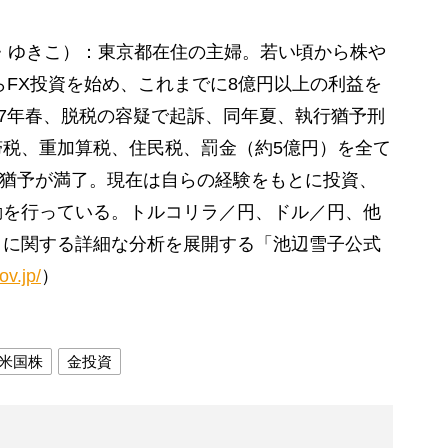
けべ・ゆきこ）：東京都在住の主婦。若い頃から株や
らFX投資を始め、これまでに8億円以上の利益を
07年春、脱税の容疑で起訴、同年夏、執行猶予刑
税、重加算税、住民税、罰金（約5億円）を全て
執行猶予が満了。現在は自らの経験をもとに投資、
動を行っている。トルコリラ／円、ドル／円、他
きに関する詳細な分析を展開する「池辺雪子公式
ov.jp/
）
米国株
金投資