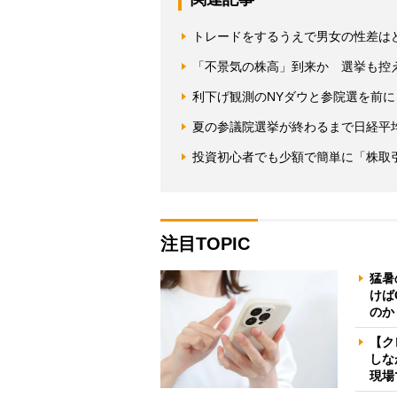
トレードをするうえで男女の性差は
「不景気の株高」到来か 選挙も控
利下げ観測のNYダウと参院選を前
夏の参議院選挙が終わるまで日経平均
投資初心者でも少額で簡単に「株取
注目TOPIC
猛暑
けば
のか
【ク
しな
現場