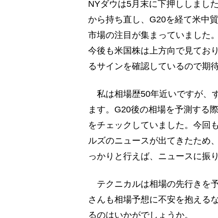
NYダウは5月末に下押ししまし
から持ち直し、G20を経て米中
市場の注目が集まっていました
今後も米国株は上方向で見てお
るサインを確認しているので期
私は相場歴50年近いですが、
ます。G20後の相場を予測する
をチェックしていました。今回
ルズのニュースが出てきたため
っかりと行えば、ニュースに振
テクニカルは相場の先行きを予
さんも相場予想に不安を抱える
るのはいかがでしょうか。