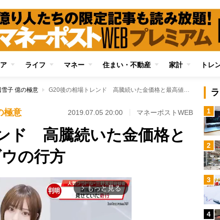
ア
ライフ
マネー
住まい・不動産
家計
トレ
雪子 億の極意
G20後の相場トレンド 高騰続いた金価格と最高値更新のNYダウの行方
ラ
1
の極意
2019.07.05 20:00
マネーポストWEB
レンド 高騰続いた金価格と
2
ダウの行方
3
もっと見る
arrow_forward_ios
4