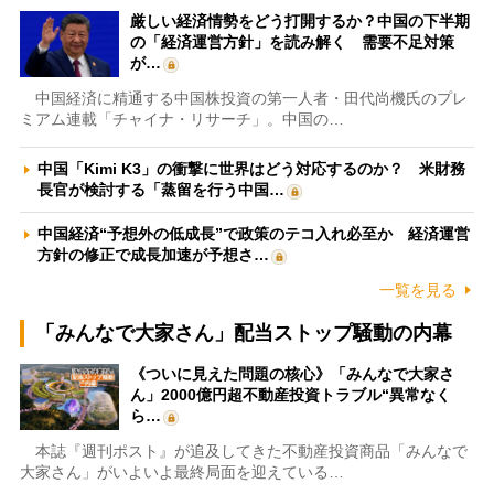
厳しい経済情勢をどう打開するか？中国の下半期
の「経済運営方針」を読み解く 需要不足対策
が…
中国経済に精通する中国株投資の第一人者・田代尚機氏のプレ
ミアム連載「チャイナ・リサーチ」。中国の…
中国「Kimi K3」の衝撃に世界はどう対応するのか？ 米財務
長官が検討する「蒸留を行う中国…
中国経済“予想外の低成長”で政策のテコ入れ必至か 経済運営
方針の修正で成長加速が予想さ…
一覧を見る
「みんなで大家さん」配当ストップ騒動の内幕
《ついに見えた問題の核心》「みんなで大家さ
ん」2000億円超不動産投資トラブル“異常なく
ら…
本誌『週刊ポスト』が追及してきた不動産投資商品「みんなで
大家さん」がいよいよ最終局面を迎えている…