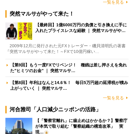
一覧を見る
突然マルサがやって来た！
【最終回】1億6000万円の負債と引き換えに手に
入れたプライスレスな経験 ｜ 突然マルサがや…
2009年12月に発行された元FXトレーダー・磯貝清明氏の著書
『突然マルサがやって来た！～FXで10億円稼い…
【第9回】もう一度FXでリベンジ！ 種銭は差し押さえを免れ
た”ヒミツのお金” ｜ 突然マルサ…
【第8回】年利はなんと14.6％！ 毎日5万円超の延滞税が積み
上がっていく ｜ 突然マルサ…
一覧を見る
河合雅司「人口減少ニッポンの活路」
【「警察官離れ」に歯止めはかかるか？】警察庁
が本気で取り組む「警察組織の構造改革」 実
現…