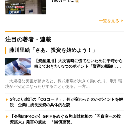
700万円で…
一覧を見る
注目の著者・連載
藤川里絵「さあ、投資を始めよう！」
【資産運用】大災害時に慌てないために平時から
備えておきたい3つのポイント「資産の棚卸し…
大規模な災害が起きると、株式市場が大きく動いたり、取引環
境が不安定になったりすることがある。一方…
5年ぶり改訂の「CGコード」、何が変わったのかポイントを解
説 企業に成長投資の具体的な説…
【令和のPKOか】GPIFをめぐる片山財務相の「円資産への投
資拡大」発言の波紋 「国債重視」…