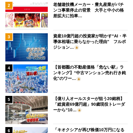
老舗遊技機メーカー・豊丸産業がパチ
2
ンコ事業停止の背景 大手と中小の格
差拡大に拍車…
資産10億円超の投資家が明かす“AI・半
3
導体相場に乗らなかった理由” フルポ
ジション…
【首都圏の不動産価格「危ない駅」ラ
4
ンキング】“中古マンション売れ行き鈍
化”のワー…
【億り人オールスターが狙う20銘柄】
5
「総資産69億円超」90歳現役トレーダ
ーから“10…
「キオクシアが再び株価10万円になる
6