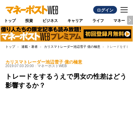
ログイン
トップ
投資
ビジネス
キャリア
ライフ
マネー
トップ
連載・著者
カリスマトレーダー池辺雪子 億の極意
トレードをするう
カリスマトレーダー池辺雪子 億の極意
2019.07.03 20:00
マネーポストWEB
トレードをするうえで男女の性差はどう
影響するか？
Loaded
:
100.00%
/
Unmute