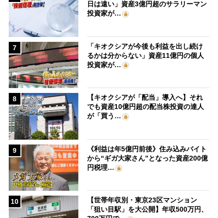
日は遠い」資産3億円超のサラリーマン
投資家が…
「キオクシアが今後も利益を出し続け
7
るかは分からない」資産11億円の個人
投資家が…
【キオクシアが「配当」導入へ】それ
8
でも資産10億円超の配当株投資の達人
が「買う…
《利益は年5億円前後》住み込みバイト
9
から“ギガ大家さん”となった資産200億
円税理…
【世帯年収別・東京23区マンション
10
「狙い目駅」を大公開】年収500万円、