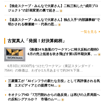
【独走スクープ・みんなで大家さん】二転三転した“成田プロ
ジェクト”の計画変更の裏で起き…
【追及スクープ・みんなで大家さん】独占入手“内部議事録”で
明かされる柳瀬健一・代表の思…
一覧を見る
古賀真人「発掘！好決算銘柄」
《株価34％急落のワークマンに特大反転の期待》
6月の売上低迷を吹き飛ばす第1四半期決算、…
6月3日に8330円をつけたワークマン（東証スタンダード・
7564）の株価は、わずか1カ月あまりで約34％下落…
三菱重工が「AIインフラの新たな主役」として再評価される気
運 エヌビディアとの提携でAI…
キオクシアHD「7万円割れからの急反発」は再びの上昇局面へ
の反転シグナルか？ 市場のムー…