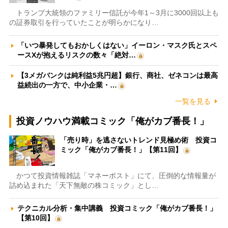
トランプ大統領のファミリー信託が今年1～3月に3000回以上も
の証券取引を行っていたことが明らかになり…
「いつ暴発してもおかしくはない」イーロン・マスク氏とスペ
ースXが抱えるリスクの数々「絶対…
【3メガバンクは純利益5兆円超】銀行、商社、ゼネコンは最高
益続出の一方で、中小企業・…
一覧を見る
投資ノウハウ満載コミック「俺がカブ番長！」
「売り時」を逃さないトレンド見極め術 投資コ
ミック「俺がカブ番長！」【第11回】
かつて投資情報雑誌「マネーポスト」にて、圧倒的な情報量が
詰め込まれた「天下無敵の株コミック」とし…
テクニカル分析・集中講義 投資コミック「俺がカブ番長！」
【第10回】