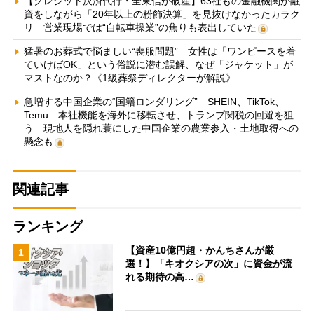
【クレジット決済代行・全東信が破産】63社もの金融機関が融
資をしながら「20年以上の粉飾決算」を見抜けなかったカラク
リ 営業現場では“自転車操業”の焦りも表出していた
猛暑のお葬式で悩ましい“喪服問題” 女性は「ワンピースを着
ていけばOK」という俗説に潜む誤解、なぜ「ジャケット」が
マストなのか？《1級葬祭ディレクターが解説》
急増する中国企業の“国籍ロンダリング” SHEIN、TikTok、
Temu…本社機能を海外に移転させ、トランプ関税の回避を狙
う 現地人を隠れ蓑にした中国企業の農業参入・土地取得への
懸念も
関連記事
ランキング
【資産10億円超・かんちさんが厳
1
選！】「キオクシアの次」に資金が流
れる期待の高…