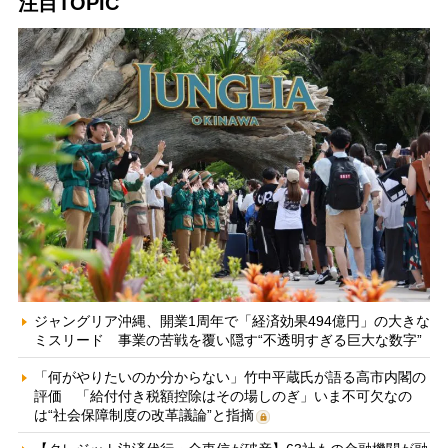
注目TOPIC
ジャングリア沖縄、開業1周年で「経済効果494億円」の大きな
ミスリード 事業の苦戦を覆い隠す“不透明すぎる巨大な数字”
「何がやりたいのか分からない」竹中平蔵氏が語る高市内閣の
評価 「給付付き税額控除はその場しのぎ」いま不可欠なの
は“社会保障制度の改革議論”と指摘