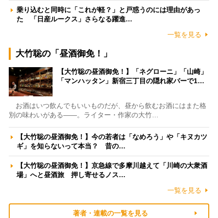
乗り込むと同時に「これが軽？」と戸惑うのには理由があっ
た 「日産ルークス」さらなる躍進…
一覧を見る
大竹聡の「昼酒御免！」
【大竹聡の昼酒御免！】「ネグローニ」「山崎」
「マンハッタン」新宿三丁目の隠れ家バーで1…
お酒はいつ飲んでもいいものだが、昼から飲むお酒にはまた格
別の味わいがある――。ライター・作家の大竹…
【大竹聡の昼酒御免！】今の若者は「なめろう」や「キヌカツ
ギ」を知らないって本当？ 昔の…
【大竹聡の昼酒御免！】京急線で多摩川越えて「川崎の大衆酒
場」へと昼酒旅 押し寄せるノス…
一覧を見る
著者・連載の一覧を見る