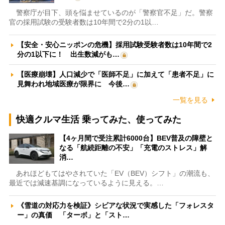
警察庁が目下、頭を悩ませているのが「警察官不足」だ。警察
官の採用試験の受験者数は10年間で2分の1以…
【安全・安心ニッポンの危機】採用試験受験者数は10年間で2
分の1以下に！ 出生数減がも…
【医療崩壊】人口減少で「医師不足」に加えて「患者不足」に
見舞われ地域医療が限界に 今後…
一覧を見る
快適クルマ生活 乗ってみた、使ってみた
【4ヶ月間で受注累計6000台】BEV普及の障壁と
なる「航続距離の不安」「充電のストレス」解
消…
あれほどもてはやされていた「EV（BEV）シフト」の潮流も、
最近では減速基調になっているように見える。…
《雪道の対応力を検証》シビアな状況で実感した「フォレスタ
ー」の真価 「ターボ」と「スト…