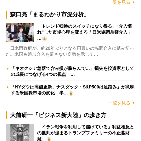
一覧を見る
森口亮「まるわかり市況分析」
「トレンド転換のスイッチになり得る」“介入慣
れ”した市場心理を変える「日米協調為替介入」
…
日米両政府が、約28年ぶりとなる円買いの協調介入に踏み切っ
た。米国も追加介入を辞さない姿勢を示して…
「キオクシア急落で含み損が膨らんで…」損失を投資家として
の成長につなげる4つの視点 …
「NYダウは高値更新、ナスダック・S&P500は足踏み」が意味
する米国株市場の変化 半…
一覧を見る
大前研一「ビジネス新大陸」の歩き方
「イラン戦争を利用して儲けている」利益相反と
の批判が強まるトランプファミリーの不正蓄財
疑…