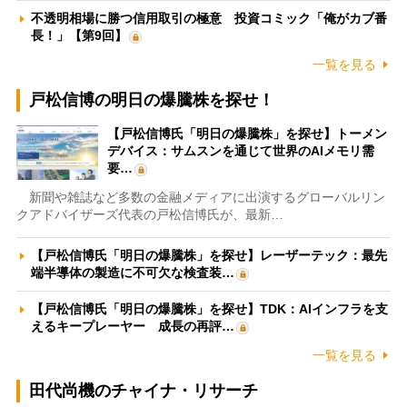
不透明相場に勝つ信用取引の極意 投資コミック「俺がカブ番
長！」【第9回】
一覧を見る
戸松信博の明日の爆騰株を探せ！
【戸松信博氏「明日の爆騰株」を探せ】トーメン
デバイス：サムスンを通じて世界のAIメモリ需
要…
新聞や雑誌など多数の金融メディアに出演するグローバルリン
クアドバイザーズ代表の戸松信博氏が、最新…
【戸松信博氏「明日の爆騰株」を探せ】レーザーテック：最先
端半導体の製造に不可欠な検査装…
【戸松信博氏「明日の爆騰株」を探せ】TDK：AIインフラを支
えるキープレーヤー 成長の再評…
一覧を見る
田代尚機のチャイナ・リサーチ