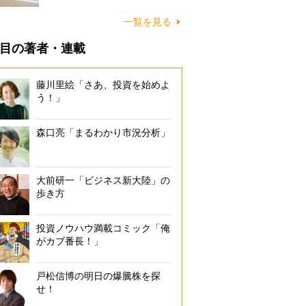
に…
一覧を見る
目の著者・連載
藤川里絵「さあ、投資を始めよ
う！」
森口亮「まるわかり市況分析」
大前研一「ビジネス新大陸」の
歩き方
投資ノウハウ満載コミック「俺
がカブ番長！」
戸松信博の明日の爆騰株を探
せ！