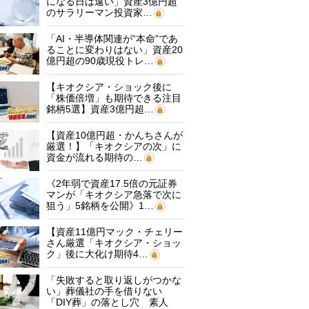
になる日は遠い」資産3億円超
のサラリーマン投資家…
「AI・半導体関連が“本命”であ
ることに変わりはない」資産20
億円超の90歳現役トレ…
【キオクシア・ショック後に
「株価倍増」も期待できる注目
銘柄5選】資産3億円超…
【資産10億円超・かんちさんが
厳選！】「キオクシアの次」に
資金が流れる期待の…
《2年弱で資産17.5倍の元証券
マンが「キオクシア急落で次に
狙う」5銘柄を公開》1…
【資産11億円マック・チェリー
さん厳選「キオクシア・ショッ
ク」後に大化け期待4…
「失敗すると取り返しがつかな
い」葬儀社の手を借りない
「DIY葬」の落とし穴 素人