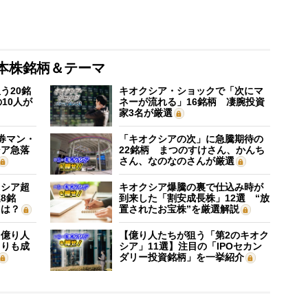
本株銘柄＆テーマ
う20銘
キオクシア・ショックで「次にマ
10人が
ネーが流れる」16銘柄 凄腕投資
家3名が厳選
証券マン・
「キオクシアの次」に急騰期待の
シア急落
22銘柄 まつのすけさん、かんち
さん、なのなのさんが厳選
クシア超
キオクシア爆騰の裏で仕込み時が
8銘
到来した「割安成長株」12選 “放
”は？
置されたお宝株”を厳選解説
】億り人
【億り人たちが狙う「第2のキオク
よりも成
シア」11選】注目の「IPOセカン
ダリー投資銘柄」を一挙紹介