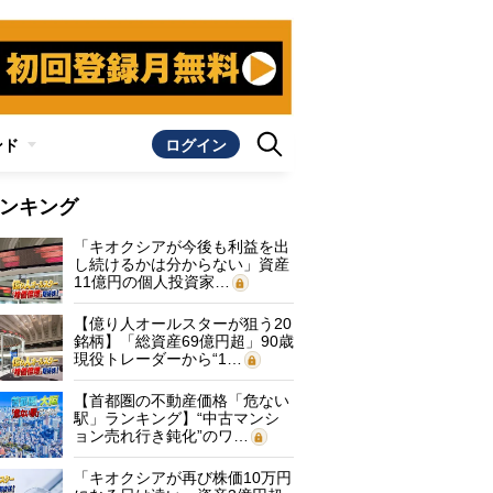
ンド
ログイン
ンキング
「キオクシアが今後も利益を出
し続けるかは分からない」資産
11億円の個人投資家…
【億り人オールスターが狙う20
銘柄】「総資産69億円超」90歳
現役トレーダーから“1…
【首都圏の不動産価格「危ない
駅」ランキング】“中古マンシ
ョン売れ行き鈍化”のワ…
「キオクシアが再び株価10万円