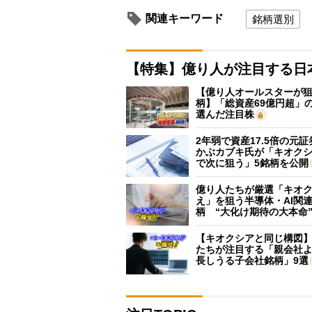
関連キーワード
銘柄選別
【特集】億り人が注目する日
【億り人オールスターが狙
柄】「総資産69億円超」の
選んだ注目株
2年弱で資産17.5倍の元
かぶカブキ氏が「キオク
で次に狙う」5銘柄を公開
億り人たちが厳選「キオ
え」を狙う半導体・AI関連
柄 “大化け期待の大本命
【キオクシアと同じ構図
たちが注目する「親会社
長しうる子会社銘柄」9選