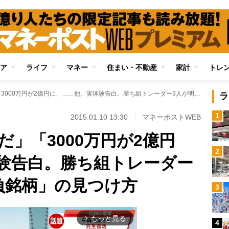
ア
ライフ
マネー
住まい・不動産
家計
トレ
「1年で4億円稼いだ」「3000万円が2億円に」……他、実体験告白。勝ち組トレーダー3人が明かす「勝負銘柄」の見つけ方
ラ
1
2015.01.10 13:30
マネーポストWEB
だ」「3000万円が2億円
2
験告白。勝ち組トレーダー
負銘柄」の見つけ方
3
もっと見る
arrow_forward_ios
4