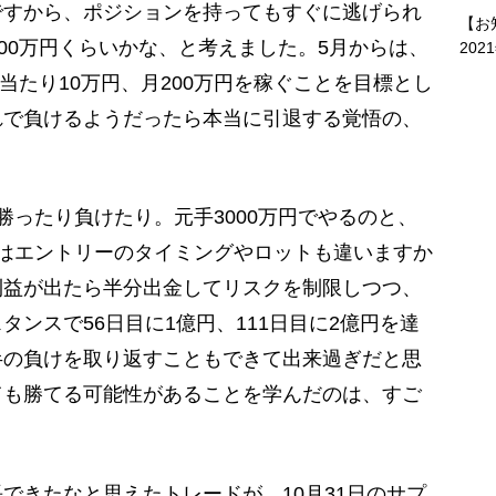
ですから、ポジションを持ってもすぐに逃げられ
【お
000万円くらいかな、と考えました。5月からは、
202
日当たり10万円、月200万円を稼ぐことを目標とし
れで負けるようだったら本当に引退する覚悟の、
勝ったり負けたり。元手3000万円でやるのと、
はエントリーのタイミングやロットも違いますか
利益が出たら半分出金してリスクを制限しつつ、
ンスで56日目に1億円、111日目に2億円を達
半の負けを取り返すこともできて出来過ぎだと思
ても勝てる可能性があることを学んだのは、すご
できたなと思えたトレードが、10月31日のサプ