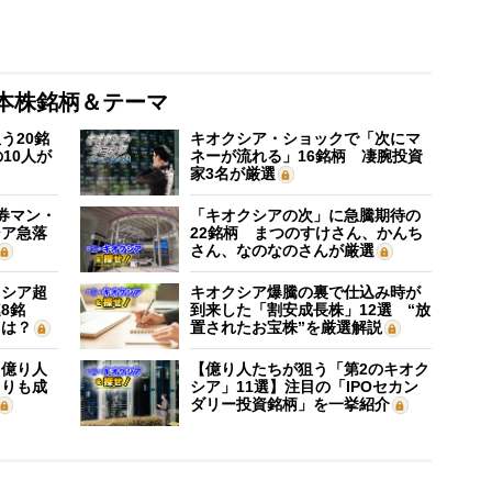
本株銘柄＆テーマ
う20銘
キオクシア・ショックで「次にマ
10人が
ネーが流れる」16銘柄 凄腕投資
家3名が厳選
証券マン・
「キオクシアの次」に急騰期待の
シア急落
22銘柄 まつのすけさん、かんち
さん、なのなのさんが厳選
クシア超
キオクシア爆騰の裏で仕込み時が
8銘
到来した「割安成長株」12選 “放
”は？
置されたお宝株”を厳選解説
】億り人
【億り人たちが狙う「第2のキオク
よりも成
シア」11選】注目の「IPOセカン
ダリー投資銘柄」を一挙紹介