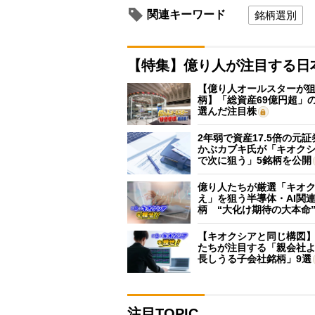
関連キーワード
銘柄選別
【特集】億り人が注目する日
【億り人オールスターが狙
柄】「総資産69億円超」の
選んだ注目株
2年弱で資産17.5倍の元
かぶカブキ氏が「キオク
で次に狙う」5銘柄を公開
億り人たちが厳選「キオ
え」を狙う半導体・AI関連
柄 “大化け期待の大本命
【キオクシアと同じ構図
たちが注目する「親会社
長しうる子会社銘柄」9選
注目TOPIC