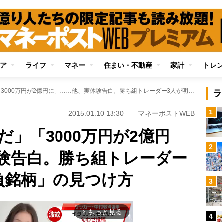
ア
ライフ
マネー
住まい・不動産
家計
トレ
「1年で4億円稼いだ」「3000万円が2億円に」……他、実体験告白。勝ち組トレーダー3人が明かす「勝負銘柄」の見つけ方
ラ
1
2015.01.10 13:30
マネーポストWEB
だ」「3000万円が2億円
2
験告白。勝ち組トレーダー
負銘柄」の見つけ方
3
もっと見る
arrow_forward_ios
4