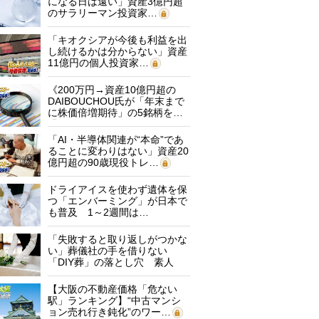
になる日は遠い」資産3億円超
のサラリーマン投資家…
「キオクシアが今後も利益を出
し続けるかは分からない」資産
11億円の個人投資家…
《200万円→資産10億円超の
DAIBOUCHOU氏が「年末まで
に株価倍増期待」の5銘柄を…
「AI・半導体関連が“本命”であ
ることに変わりはない」資産20
億円超の90歳現役トレ…
ドライアイスを使わず遺体を保
つ「エンバーミング」が日本で
も普及 1～2週間は…
「失敗すると取り返しがつかな
い」葬儀社の手を借りない
「DIY葬」の落とし穴 素人
に…
【大阪の不動産価格「危ない
駅」ランキング】“中古マンシ
ョン売れ行き鈍化”のワー…