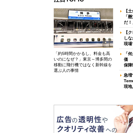
【土
「懸
だ！
【ク
しな
現場
「約5時間かかるし、料金も高
「何
いのになぜ？」東京～博多間の
価 
移動に飛行機ではなく新幹線を
保障
選ぶ人の事情
急増
Te
現地