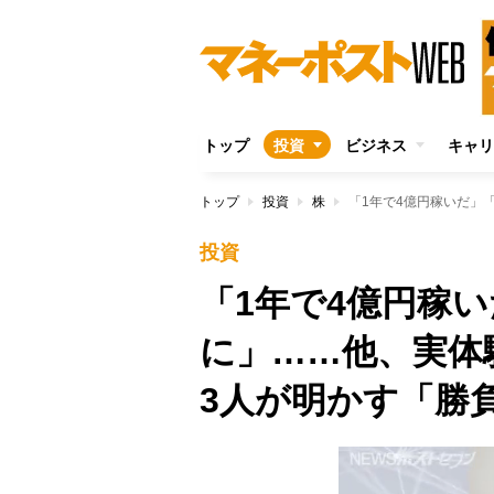
トップ
投資
ビジネス
キャリ
トップ
投資
株
投資
「1年で4億円稼い
に」……他、実体
3人が明かす「勝