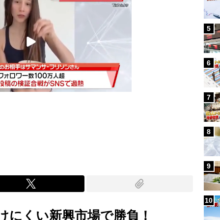
5
6
7
Mute
8
9
10
けにくい新興市場で勝負！