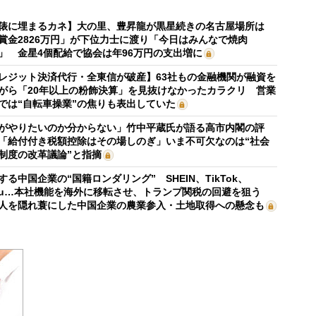
俵に埋まるカネ】大の里、豊昇龍が黒星続きの名古屋場所は
賞金2826万円」が下位力士に渡り「今日はみんなで焼肉
」 金星4個配給で協会は年96万円の支出増に
レジット決済代行・全東信が破産】63社もの金融機関が融資を
がら「20年以上の粉飾決算」を見抜けなかったカラクリ 営業
では“自転車操業”の焦りも表出していた
がやりたいのか分からない」竹中平蔵氏が語る高市内閣の評
「給付付き税額控除はその場しのぎ」いま不可欠なのは“社会
制度の改革議論”と指摘
する中国企業の“国籍ロンダリング” SHEIN、TikTok、
mu…本社機能を海外に移転させ、トランプ関税の回避を狙う
人を隠れ蓑にした中国企業の農業参入・土地取得への懸念も