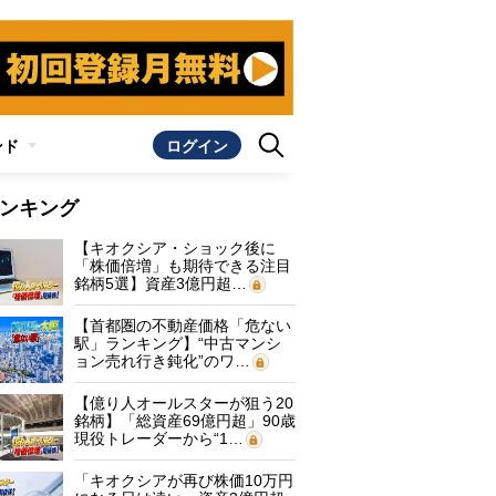
ンド
ログイン
ンキング
【キオクシア・ショック後に
「株価倍増」も期待できる注目
銘柄5選】資産3億円超…
【首都圏の不動産価格「危ない
駅」ランキング】“中古マンシ
ョン売れ行き鈍化”のワ…
【億り人オールスターが狙う20
銘柄】「総資産69億円超」90歳
現役トレーダーから“1…
「キオクシアが再び株価10万円