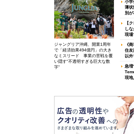
小学
薄状
別が
【ク
しな
現場
ジャングリア沖縄、開業1周年
《商
で「経済効果494億円」の大き
住友
なミスリード 事業の苦戦を覆
以外
い隠す“不透明すぎる巨大な数
急増
字”
Te
現地