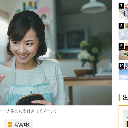
7
8
9
10
注
バード大学のお墨付き（イメージ）
写真1枚