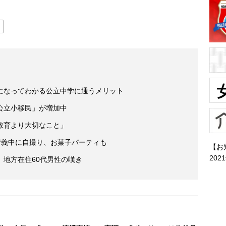
になってわかる公立中学に通うメリット
公立小移民」が増加中
教育より大切なこと」
講義中に自撮り、お菓子パーティも
【お
202
地方在住60代男性の嘆き