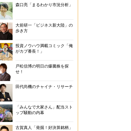
森口亮「まるわかり市況分析」
大前研一「ビジネス新大陸」の
歩き方
投資ノウハウ満載コミック「俺
がカブ番長！」
戸松信博の明日の爆騰株を探
せ！
田代尚機のチャイナ・リサーチ
「みんなで大家さん」配当スト
ップ騒動の内幕
古賀真人「発掘！好決算銘柄」