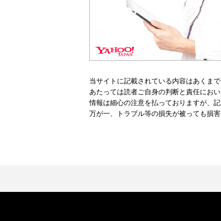
当サイトに記載されている内容はあくまで
あたっては読者ご自身の判断と責任におい
情報は細心の注意を払っておりますが、記
万が一、トラブル等の損失が被っても損害