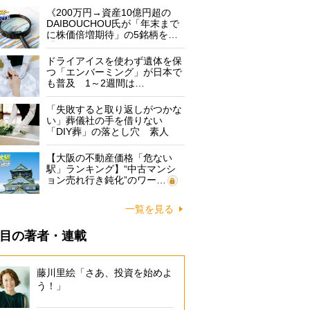
《200万円→資産10億円超の
DAIBOUCHOU氏が「年末まで
に株価倍増期待」の5銘柄を…
ドライアイスを使わず遺体を保
つ「エンバーミング」が日本で
も普及 1～2週間は…
「失敗すると取り返しがつかな
い」葬儀社の手を借りない
「DIY葬」の落とし穴 素人
に…
【大阪の不動産価格「危ない
駅」ランキング】“中古マンシ
ョン売れ行き鈍化”のワー…
一覧を見る
目の著者・連載
藤川里絵「さあ、投資を始めよ
う！」