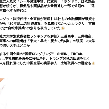
生に人気の「シール流通事情」に変調 「ボンドロ」は依然品
態が続くが、模倣品や類似品が大量流通し一部で値崩れ 「選
本格化する時代に」
レジット決済代行・全東信が破産】63社もの金融機関が融資を
がら「20年以上の粉飾決算」を見抜けなかったカラクリ 営業
では“自転車操業”の焦りも表出していた
社の大学別就職者数ランキングを解剖》三菱商事、三井物産、
商事への就職者は「東大・早大・慶大で約6割」の現実 3大学
で強い大学はどこか
する中国企業の“国籍ロンダリング” SHEIN、TikTok、
mu…本社機能を海外に移転させ、トランプ関税の回避を狙う
人を隠れ蓑にした中国企業の農業参入・土地取得への懸念も