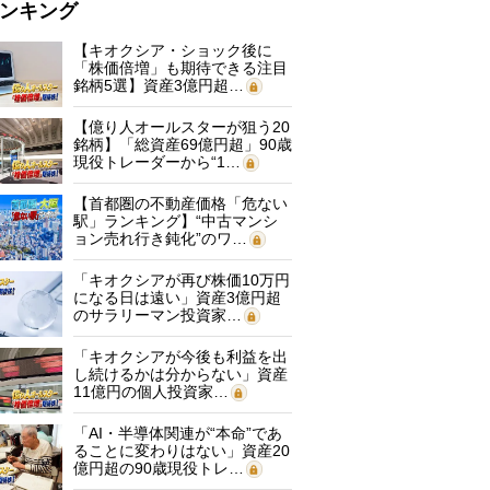
ンキング
【キオクシア・ショック後に
「株価倍増」も期待できる注目
銘柄5選】資産3億円超…
【億り人オールスターが狙う20
銘柄】「総資産69億円超」90歳
現役トレーダーから“1…
【首都圏の不動産価格「危ない
駅」ランキング】“中古マンシ
ョン売れ行き鈍化”のワ…
「キオクシアが再び株価10万円
になる日は遠い」資産3億円超
のサラリーマン投資家…
「キオクシアが今後も利益を出
し続けるかは分からない」資産
11億円の個人投資家…
「AI・半導体関連が“本命”であ
ることに変わりはない」資産20
億円超の90歳現役トレ…