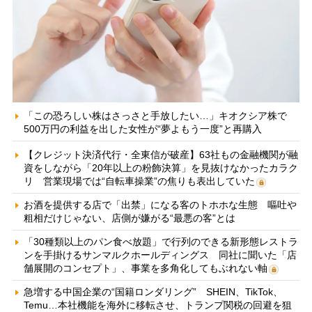
「この恐ろしい株はさっさと手放したい…」キオクシア株で
500万円の利益を出した女性が“夢よもう一度”と再購入
【クレジット決済代行・全東信が破産】63社もの金融機関が融
資をしながら「20年以上の粉飾決算」を見抜けなかったカラク
リ 営業現場では“自転車操業”の焦りも表出していた
お酒を提供する店で「出禁」になる客のトホホな生態 嘔吐や
粗相だけじゃない、店側が嫌がる“最悪の客”とは
「30種類以上のパン食べ放題」で行列のできる新形態レストラ
ンを手掛けるサンマルクホールディングス 同社に聞いた「店
舗展開のコンセプト」、事業を多角化してもぶれない軸
急増する中国企業の“国籍ロンダリング” SHEIN、TikTok、
Temu…本社機能を海外に移転させ、トランプ関税の回避を狙