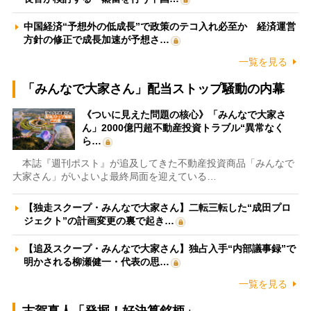
中国経済“予想外の低成長”で政策のテコ入れ必至か 経済運営
方針の修正で成長加速が予想さ…
一覧を見る
「みんなで大家さん」配当ストップ騒動の内幕
《ついに見えた問題の核心》「みんなで大家さ
ん」2000億円超不動産投資トラブル“異常なく
ら…
本誌『週刊ポスト』が追及してきた不動産投資商品「みんなで
大家さん」がいよいよ最終局面を迎えている…
【独走スクープ・みんなで大家さん】二転三転した“成田プロ
ジェクト”の計画変更の裏で起き…
【追及スクープ・みんなで大家さん】独占入手“内部議事録”で
明かされる柳瀬健一・代表の思…
一覧を見る
古賀真人「発掘！好決算銘柄」