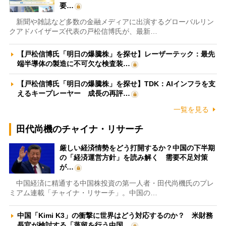
要…
新聞や雑誌など多数の金融メディアに出演するグローバルリン
クアドバイザーズ代表の戸松信博氏が、最新…
【戸松信博氏「明日の爆騰株」を探せ】レーザーテック：最先
端半導体の製造に不可欠な検査装…
【戸松信博氏「明日の爆騰株」を探せ】TDK：AIインフラを支
えるキープレーヤー 成長の再評…
一覧を見る
田代尚機のチャイナ・リサーチ
厳しい経済情勢をどう打開するか？中国の下半期
の「経済運営方針」を読み解く 需要不足対策
が…
中国経済に精通する中国株投資の第一人者・田代尚機氏のプレ
ミアム連載「チャイナ・リサーチ」。中国の…
中国「Kimi K3」の衝撃に世界はどう対応するのか？ 米財務
長官が検討する「蒸留を行う中国…