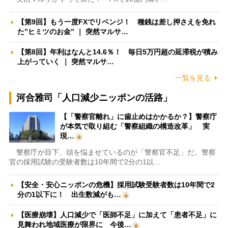
【第9回】もう一度FXでリベンジ！ 種銭は差し押さえを免れ
た”ヒミツのお金” ｜ 突然マルサ…
【第8回】年利はなんと14.6％！ 毎日5万円超の延滞税が積み
上がっていく ｜ 突然マルサ…
一覧を見る
河合雅司「人口減少ニッポンの活路」
【「警察官離れ」に歯止めはかかるか？】警察庁
が本気で取り組む「警察組織の構造改革」 実
現…
警察庁が目下、頭を悩ませているのが「警察官不足」だ。警察
官の採用試験の受験者数は10年間で2分の1以…
【安全・安心ニッポンの危機】採用試験受験者数は10年間で2
分の1以下に！ 出生数減がも…
【医療崩壊】人口減少で「医師不足」に加えて「患者不足」に
見舞われ地域医療が限界に 今後…