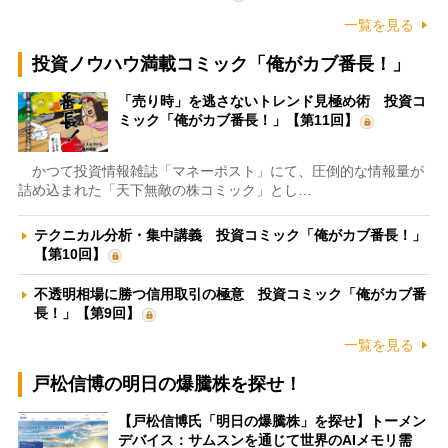
一覧を見る
投資ノウハウ満載コミック「俺がカブ番長！」
「売り時」を逃さないトレンド見極め術 投資コ
ミック「俺がカブ番長！」【第11回】
かつて投資情報雑誌「マネーポスト」にて、圧倒的な情報量が
詰め込まれた「天下無敵の株コミック」とし…
テクニカル分析・集中講義 投資コミック「俺がカブ番長！」
【第10回】
不透明相場に勝つ信用取引の極意 投資コミック「俺がカブ番
長！」【第9回】
一覧を見る
戸松信博の明日の爆騰株を探せ！
【戸松信博氏「明日の爆騰株」を探せ】トーメン
デバイス：サムスンを通じて世界のAIメモリ需