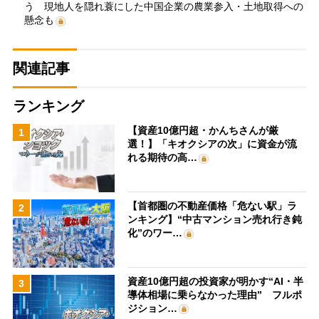
う 現地人を隠れ蓑にした中国企業の農業参入・土地取得への
懸念も
関連記事
ランキング
【資産10億円超・かんちさんが厳
1
選！】「キオクシアの次」に資金が流
れる期待の高…
【首都圏の不動産価格「危ない駅」ラ
2
ンキング】“中古マンション売れ行き鈍
化”のワー…
資産10億円超の投資家が明かす“AI・半
3
導体相場に乗らなかった理由” フルポ
ジション…