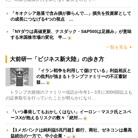
「キオクシア急落で含み損が膨らんで…」損失を投資家として
の成長につなげる4つの視点 …
「NYダウは高値更新、ナスダック・S&P500は足踏み」が意味
する米国株市場の変化 半…
一覧を見る
大前研一「ビジネス新大陸」の歩き方
「イラン戦争を利用して儲けている」利益相反と
の批判が強まるトランプファミリーの不正蓄財
疑…
トランプ大統領のファミリー信託が今年1～3月に3000回以上も
の証券取引を行っていたことが明らかになり…
「いつ暴発してもおかしくはない」イーロン・マスク氏とスペ
ースXが抱えるリスクの数々「絶対…
【3メガバンクは純利益5兆円超】銀行、商社、ゼネコンは最高
益続出の一方で、中小企業・…