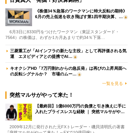
《株価34％急落のワークマンに特大反転の期待》
6月の売上低迷を吹き飛ばす第1四半期決算、…
6月3日に8330円をつけたワークマン（東証スタンダード・
7564）の株価は、わずか1カ月あまりで約34％下落…
三菱重工が「AIインフラの新たな主役」として再評価される気
運 エヌビディアとの提携でAI…
キオクシアHD「7万円割れからの急反発」は再びの上昇局面へ
の反転シグナルか？ 市場のムー…
一覧を見る
突然マルサがやって来た！
【最終回】1億6000万円の負債と引き換えに手に
入れたプライスレスな経験 ｜ 突然マルサがや…
2009年12月に発行された元FXトレーダー・磯貝清明氏の著書
『突然マルサがやって来た！～FXで10億円稼い…