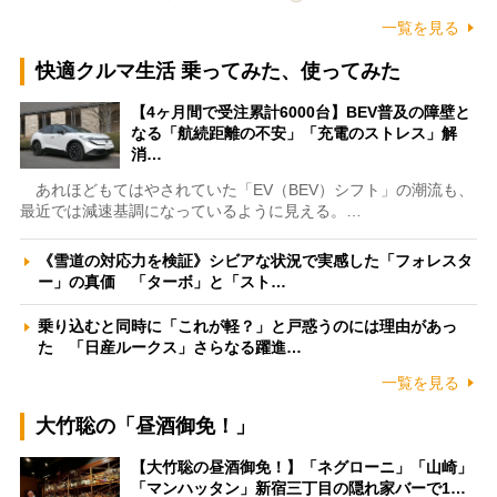
一覧を見る
快適クルマ生活 乗ってみた、使ってみた
【4ヶ月間で受注累計6000台】BEV普及の障壁と
なる「航続距離の不安」「充電のストレス」解
消…
あれほどもてはやされていた「EV（BEV）シフト」の潮流も、
最近では減速基調になっているように見える。…
《雪道の対応力を検証》シビアな状況で実感した「フォレスタ
ー」の真価 「ターボ」と「スト…
乗り込むと同時に「これが軽？」と戸惑うのには理由があっ
た 「日産ルークス」さらなる躍進…
一覧を見る
大竹聡の「昼酒御免！」
【大竹聡の昼酒御免！】「ネグローニ」「山崎」
「マンハッタン」新宿三丁目の隠れ家バーで1…