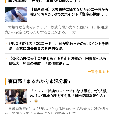
【資産運用】大災害時に慌てないために平時から
備えておきたい3つのポイント「資産の棚卸し…
大規模な災害が起きると、株式市場が大きく動いたり、取引環
境が不安定になったりすることがある。一方…
5年ぶり改訂の「CGコード」、何が変わったのかポイントを解
説 企業に成長投資の具体的な説…
【令和のPKOか】GPIFをめぐる片山財務相の「円資産への投
資拡大」発言の波紋 「国債重視」…
一覧を見る
森口亮「まるわかり市況分析」
「トレンド転換のスイッチになり得る」“介入慣
れ”した市場心理を変える「日米協調為替介入」
…
日米両政府が、約28年ぶりとなる円買いの協調介入に踏み切っ
た。米国も追加介入を辞さない姿勢を示して…