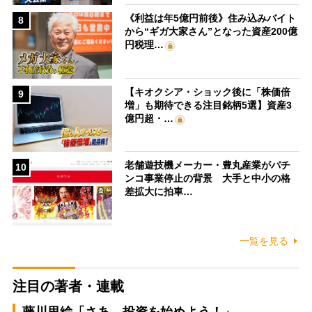
《利益は年5億円前後》住み込みバイト
8
から“ギガ大家さん”となった資産200億
円税理…
【キオクシア・ショック後に「株価倍
9
増」も期待できる注目銘柄5選】資産3
億円超・…
老舗遊技機メーカー・豊丸産業がパチ
10
ンコ事業停止の背景 大手と中小の格
差拡大に拍車…
一覧を見る
注目の著者・連載
藤川里絵「さあ、投資を始めよう！」