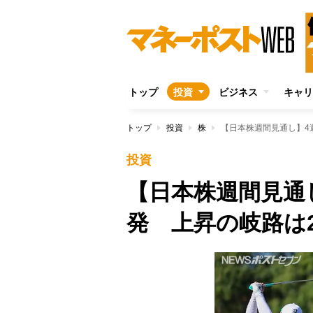
トップ
投資
ビジネス
キャリ
トップ
投資
株
【日本株週間見通し】4
投資
【日本株週間見通
発 上昇の岐路は2