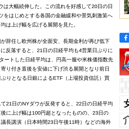
ダウは大幅続伸した。この流れを好感して20日の日
ツをはじめとする各国の金融緩和や景気刺激策へ
平均は上げ幅を広げる展開を見た。
が辞任し欧州株が全面安、長期金利が再び低下
りに反落すると、21日の日経平均も4営業日ぶりに
スタートした日経平均は、円高一服や米株価指数先
、寄り付き直後を安値に下げ渋る展開となり前日
業日ぶりとなる日銀によるETF（上場投資信託）買
21日のNYダウが反発すると、22日の日経平均
後に上げ幅は100円超となったものの、23日の
）議長講演（日本時間23日午後11時）などの海外