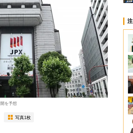
注
展開を予想
写真1枚