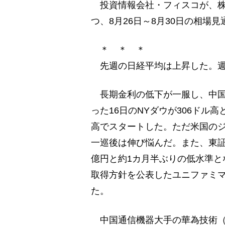
投資情報会社・フィスコが、株式
つ、8月26日～8月30日の相場
＊ ＊ ＊
先週の日経平均は上昇した。週
長期金利の低下が一服し、中国
った16日のNYダウが306ドル
高でスタートした。ただ米国の
一巡後は伸び悩んだ。また、東証1
億円と約1カ月半ぶりの低水準とな
取得方針を公表したユニファミマ<
た。
中国通信機器大手の華為技術（