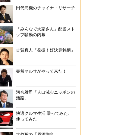
田代尚機のチャイナ・リサーチ
「みんなで大家さん」配当スト
ップ騒動の内幕
古賀真人「発掘！好決算銘柄」
突然マルサがやって来た！
河合雅司「人口減少ニッポンの
活路」
快適クルマ生活 乗ってみた、
使ってみた
大竹聡の「昼酒御免！」