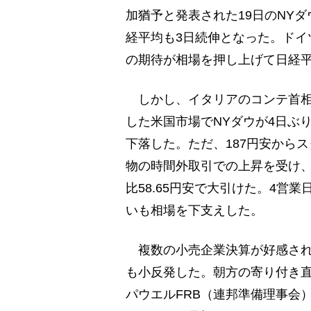
加猶予と発表された19日のNY
経平均も3日続伸となった。ドイ
の期待が相場を押し上げて日経
しかし、イタリアのコンテ首相
した米国市場でNYダウが4日ぶ
下落した。ただ、187円安から
物の時間外取引での上昇を受け
比58.65円安で大引けた。4営
いも相場を下支えした。
複数の小売企業決算が好感されて
も小反発した。朝方の寄り付き直
パウエルFRB（連邦準備理事会