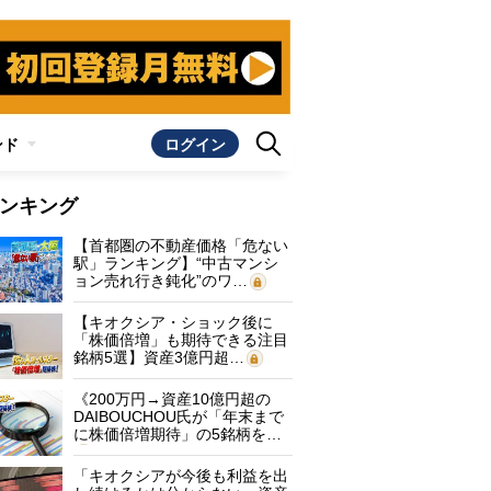
ンド
ログイン
ンキング
【首都圏の不動産価格「危ない
駅」ランキング】“中古マンシ
ョン売れ行き鈍化”のワ…
【キオクシア・ショック後に
「株価倍増」も期待できる注目
銘柄5選】資産3億円超…
《200万円→資産10億円超の
DAIBOUCHOU氏が「年末まで
に株価倍増期待」の5銘柄を…
「キオクシアが今後も利益を出