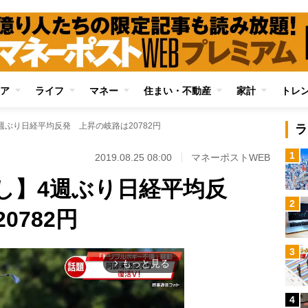
ア
ライフ
マネー
住まい・不動産
家計
トレ
週ぶり日経平均反発 上昇の岐路は20782円
ラ
1
2019.08.25 08:00
マネーポストWEB
し】4週ぶり日経平均反
2
0782円
3
もっと見る
arrow_forward_ios
4