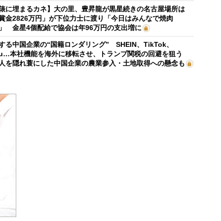
俵に埋まるカネ】大の里、豊昇龍が黒星続きの名古屋場所は
賞金2826万円」が下位力士に渡り「今日はみんなで焼肉
」 金星4個配給で協会は年96万円の支出増に
する中国企業の“国籍ロンダリング” SHEIN、TikTok、
mu…本社機能を海外に移転させ、トランプ関税の回避を狙う
人を隠れ蓑にした中国企業の農業参入・土地取得への懸念も