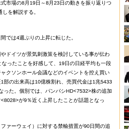
市場の8月19日～8月23日の動きを振り返りつ
見通しを解説する。
間では4週ぶりの上昇に転じた。
やドイツが景気刺激策を検討している事が伝わ
高となったことを好感して、19日の日経平均も一段
ジャクソンホール会議などのイベントを控え買い
部の出来高は10億株割れ、売買代金は1兆5433
った。個別では、パンパシHD<7532>株の追加
8028>が9％近く上昇したことが話題となっ
ファーウェイ）に対する禁輸措置が90日間の追