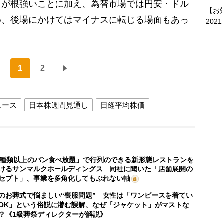
ドが根強いことに加え、為替市場では円安・ドル
【お
め、後場にかけてはマイナスに転じる場面もあっ
202
1
2
ュース
日本株週間見通し
日経平均株価
0種類以上のパン食べ放題」で行列のできる新形態レストランを
けるサンマルクホールディングス 同社に聞いた「店舗展開の
セプト」、事業を多角化してもぶれない軸
のお葬式で悩ましい“喪服問題” 女性は「ワンピースを着てい
OK」という俗説に潜む誤解、なぜ「ジャケット」がマストな
？《1級葬祭ディレクターが解説》