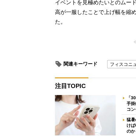
イベントを見極めたいとのムー
高が一服したことで上げ幅を縮
た。
関連キーワード
フィスコニ
注目TOPIC
「3
手掛
コン
猛暑
けば
のか