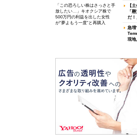
「この恐ろしい株はさっさと手
【土
放したい…」キオクシア株で
「懸
500万円の利益を出した女性
だ！
が“夢よもう一度”と再購入
急増
Te
現地