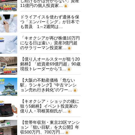
し続けるかは分からない」資産
11億円の個人投資家…
ドライアイスを使わず遺体を保
つ「エンバーミング」が日本で
も普及 1～2週間は…
「キオクシアが再び株価10万円
になる日は遠い」資産3億円超
のサラリーマン投資家…
【億り人オールスターが狙う20
銘柄】「総資産69億円超」90歳
現役トレーダーから“1…
【大阪の不動産価格「危ない
駅」ランキング】“中古マンシ
ョン売れ行き鈍化”のワー…
【キオクシア・ショックの後に
狙う5銘柄】イベント投資家の
億り人・羽根英樹氏が…
【世帯年収別・東京23区マンシ
ョン「狙い目駅」を大公開】年
収500万円、700万円…