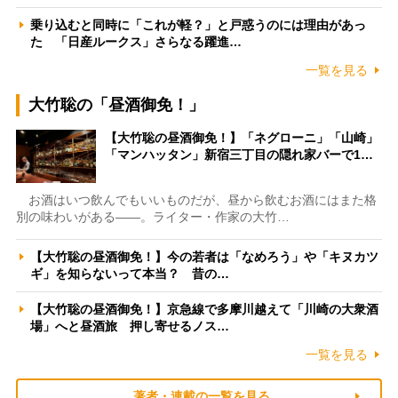
乗り込むと同時に「これが軽？」と戸惑うのには理由があっ
た 「日産ルークス」さらなる躍進…
一覧を見る
大竹聡の「昼酒御免！」
【大竹聡の昼酒御免！】「ネグローニ」「山崎」
「マンハッタン」新宿三丁目の隠れ家バーで1…
お酒はいつ飲んでもいいものだが、昼から飲むお酒にはまた格
別の味わいがある――。ライター・作家の大竹…
【大竹聡の昼酒御免！】今の若者は「なめろう」や「キヌカツ
ギ」を知らないって本当？ 昔の…
【大竹聡の昼酒御免！】京急線で多摩川越えて「川崎の大衆酒
場」へと昼酒旅 押し寄せるノス…
一覧を見る
著者・連載の一覧を見る