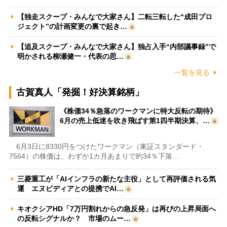
【独走スクープ・みんなで大家さん】二転三転した“成田プロ
ジェクト”の計画変更の裏で起き…
【追及スクープ・みんなで大家さん】独占入手“内部議事録”で
明かされる柳瀬健一・代表の思…
一覧を見る
古賀真人「発掘！好決算銘柄」
《株価34％急落のワークマンに特大反転の期待》
6月の売上低迷を吹き飛ばす第1四半期決算、…
6月3日に8330円をつけたワークマン（東証スタンダード・
7564）の株価は、わずか1カ月あまりで約34％下落…
三菱重工が「AIインフラの新たな主役」として再評価される気
運 エヌビディアとの提携でAI…
キオクシアHD「7万円割れからの急反発」は再びの上昇局面へ
の反転シグナルか？ 市場のムー…