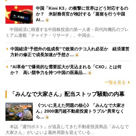
中国「Kimi K3」の衝撃に世界はどう対応するの
か？ 米財務長官が検討する「蒸留を行う中国
AI…
中国経済に精通する中国株投資の第一人者・田代尚機氏のプレ
ミアム連載「チャイナ・リサーチ」。中国企…
中国経済“予想外の低成長”で政策のテコ入れ必至か 経済運営
方針の修正で成長加速が予想さ…
“AI革命”で爆発的な需要拡大が見込まれる「CXO」とは何
か？ 高い競争力を持つ中国の医薬品…
一覧を見る
「みんなで大家さん」配当ストップ騒動の内幕
《ついに見えた問題の核心》「みんなで大家さ
ん」2000億円超不動産投資トラブル“異常なく
ら…
本誌『週刊ポスト』が追及してきた不動産投資商品「みんなで
大家さん」がいよいよ最終局面を迎えている…