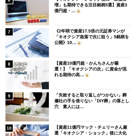
増」も期待できる注目銘柄5選】資産3
億円超・…
《2年弱で資産17.5倍の元証券マンが
7
「キオクシア急落で次に狙う」5銘柄を
公開》10…
【資産10億円超・かんちさんが厳
8
選！】「キオクシアの次」に資金が流
れる期待の高…
「失敗すると取り返しがつかない」葬
9
儀社の手を借りない「DIY葬」の落とし
穴 素人には…
【資産11億円マック・チェリーさん厳
10
選「キオクシア・ショック」後に大化