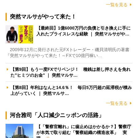
一覧を見る
突然マルサがやって来た！
【最終回】1億6000万円の負債と引き換えに手に
入れたプライスレスな経験 ｜ 突然マルサがや…
2009年12月に発行された元FXトレーダー・磯貝清明氏の著書
『突然マルサがやって来た！～FXで10億円稼い…
【第9回】もう一度FXでリベンジ！ 種銭は差し押さえを免れ
た”ヒミツのお金” ｜ 突然マルサ…
【第8回】年利はなんと14.6％！ 毎日5万円超の延滞税が積み
上がっていく ｜ 突然マルサ…
一覧を見る
河合雅司「人口減少ニッポンの活路」
【「警察官離れ」に歯止めはかかるか？】警察庁
が本気で取り組む「警察組織の構造改革」 実