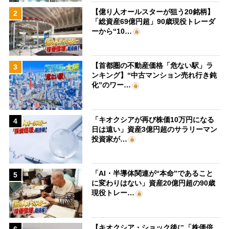
【億り人オールスターが狙う20銘柄】
2
「総資産69億円超」90歳現役トレーダ
ーから“10…
【首都圏の不動産価格「危ない駅」ラ
3
ンキング】“中古マンション売れ行き鈍
化”のワー…
「キオクシアが再び株価10万円になる
4
日は遠い」資産3億円超のサラリーマン
投資家が…
「AI・半導体関連が“本命”であること
5
に変わりはない」資産20億円超の90歳
現役トレー…
【キオクシア・ショック後に「株価倍
6