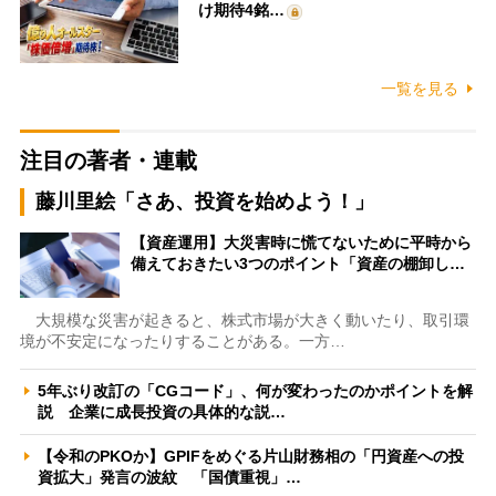
け期待4銘…
一覧を見る
注目の著者・連載
藤川里絵「さあ、投資を始めよう！」
【資産運用】大災害時に慌てないために平時から
備えておきたい3つのポイント「資産の棚卸し…
大規模な災害が起きると、株式市場が大きく動いたり、取引環
境が不安定になったりすることがある。一方…
5年ぶり改訂の「CGコード」、何が変わったのかポイントを解
説 企業に成長投資の具体的な説…
【令和のPKOか】GPIFをめぐる片山財務相の「円資産への投
資拡大」発言の波紋 「国債重視」…