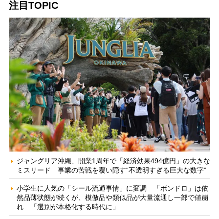
注目TOPIC
ジャングリア沖縄、開業1周年で「経済効果494億円」の大きな
ミスリード 事業の苦戦を覆い隠す“不透明すぎる巨大な数字”
小学生に人気の「シール流通事情」に変調 「ボンドロ」は依
然品薄状態が続くが、模倣品や類似品が大量流通し一部で値崩
れ 「選別が本格化する時代に」