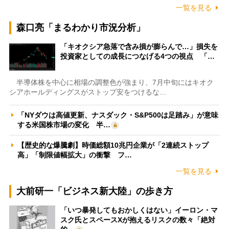
一覧を見る
森口亮「まるわかり市況分析」
「キオクシア急落で含み損が膨らんで…」損失を
投資家としての成長につなげる4つの視点 「…
半導体株を中心に相場の調整色が強まり、7月中旬にはキオク
シアホールディングスがストップ安をつけるな…
「NYダウは高値更新、ナスダック・S&P500は足踏み」が意味
する米国株市場の変化 半…
【歴史的な爆騰劇】時価総額10兆円企業が「2連続ストップ
高」「制限値幅拡大」の衝撃 フ…
一覧を見る
大前研一「ビジネス新大陸」の歩き方
「いつ暴発してもおかしくはない」イーロン・マ
スク氏とスペースXが抱えるリスクの数々「絶対