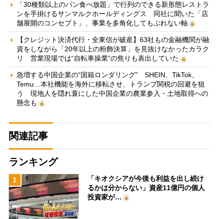
「30種類以上のパン食べ放題」で行列のできる新形態レストラ
ンを手掛けるサンマルクホールディングス 同社に聞いた「店
舗展開のコンセプト」、事業を多角化してもぶれない軸
【クレジット決済代行・全東信が破産】63社もの金融機関が融
資をしながら「20年以上の粉飾決算」を見抜けなかったカラク
リ 営業現場では“自転車操業”の焦りも表出していた
急増する中国企業の“国籍ロンダリング” SHEIN、TikTok、
Temu…本社機能を海外に移転させ、トランプ関税の回避を狙
う 現地人を隠れ蓑にした中国企業の農業参入・土地取得への
懸念も
関連記事
ランキング
「キオクシアが今後も利益を出し続け
1
るかは分からない」資産11億円の個人
投資家が…