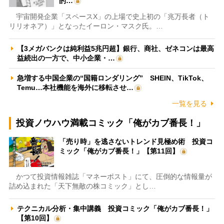
的…
宇宙開発企業「スペースX」の上場で史上初の「兆万長者（ト
リリオネア）」となったイーロン・マスク氏。…
【3メガバンクは純利益5兆円超】銀行、商社、ゼネコンは最高
益続出の一方で、中小企業・…
急増する中国企業の“国籍ロンダリング” SHEIN、TikTok、
Temu…本社機能を海外に移転させ…
一覧を見る
投資ノウハウ満載コミック「俺がカブ番長！」
「売り時」を逃さないトレンド見極め術 投資コ
ミック「俺がカブ番長！」【第11回】
かつて投資情報雑誌「マネーポスト」にて、圧倒的な情報量が
詰め込まれた「天下無敵の株コミック」とし…
テクニカル分析・集中講義 投資コミック「俺がカブ番長！」
【第10回】