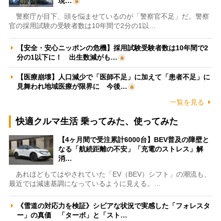
現…
警察庁が目下、頭を悩ませているのが「警察官不足」だ。警察
官の採用試験の受験者数は10年間で2分の1以…
【安全・安心ニッポンの危機】採用試験受験者数は10年間で2
分の1以下に！ 出生数減がも…
【医療崩壊】人口減少で「医師不足」に加えて「患者不足」に
見舞われ地域医療が限界に 今後…
一覧を見る
快適クルマ生活 乗ってみた、使ってみた
【4ヶ月間で受注累計6000台】BEV普及の障壁と
なる「航続距離の不安」「充電のストレス」解
消…
あれほどもてはやされていた「EV（BEV）シフト」の潮流も、
最近では減速基調になっているように見える。…
《雪道の対応力を検証》シビアな状況で実感した「フォレスタ
ー」の真価 「ターボ」と「スト…