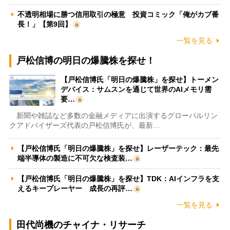
不透明相場に勝つ信用取引の極意 投資コミック「俺がカブ番
長！」【第9回】
一覧を見る
戸松信博の明日の爆騰株を探せ！
【戸松信博氏「明日の爆騰株」を探せ】トーメン
デバイス：サムスンを通じて世界のAIメモリ需
要…
新聞や雑誌など多数の金融メディアに出演するグローバルリン
クアドバイザーズ代表の戸松信博氏が、最新…
【戸松信博氏「明日の爆騰株」を探せ】レーザーテック：最先
端半導体の製造に不可欠な検査装…
【戸松信博氏「明日の爆騰株」を探せ】TDK：AIインフラを支
えるキープレーヤー 成長の再評…
一覧を見る
田代尚機のチャイナ・リサーチ