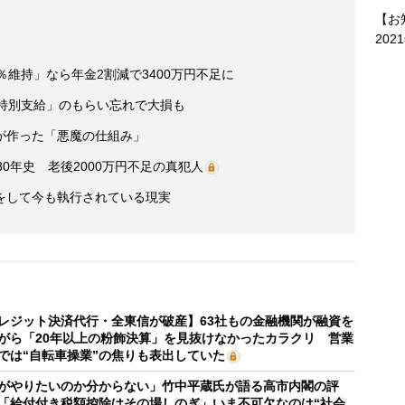
【お
202
％維持」なら年金2割減で3400万円不足に
「特別支給」のもらい忘れで大損も
が作った「悪魔の仕組み」
0年史 老後2000万円不足の真犯人
をして今も執行されている現実
レジット決済代行・全東信が破産】63社もの金融機関が融資を
がら「20年以上の粉飾決算」を見抜けなかったカラクリ 営業
では“自転車操業”の焦りも表出していた
がやりたいのか分からない」竹中平蔵氏が語る高市内閣の評
「給付付き税額控除はその場しのぎ」いま不可欠なのは“社会