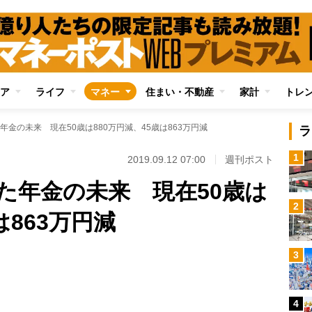
ア
ライフ
マネー
住まい・不動産
家計
トレ
金の未来 現在50歳は880万円減、45歳は863万円減
ラ
1
2019.09.12 07:00
週刊ポスト
た年金の未来 現在50歳は
2
は863万円減
Loaded
:
3
88.23%
/
4