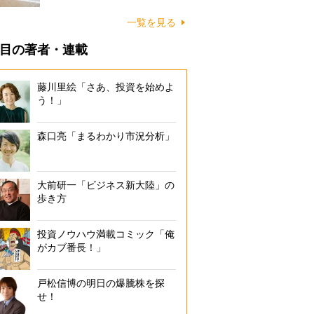
に…
一覧を見る
目の著者・連載
藤川里絵「さあ、投資を始めよ
う！」
森口亮「まるわかり市況分析」
大前研一「ビジネス新大陸」の
歩き方
投資ノウハウ満載コミック「俺
がカブ番長！」
戸松信博の明日の爆騰株を探
せ！