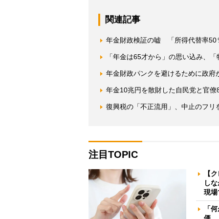
関連記事
年金財政検証の嘘 「所得代替率50
「年金は65才から」の思い込み、
年金財政パンクを避けるために政府
年金10兆円を散財した自民党と官僚8
復興税の「不正流用」、中止のフリ
注目TOPIC
【ク
しな
現場
「何
価 