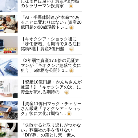
になる日は遠い」資産3億円超
のサラリーマン投資家…
「AI・半導体関連が“本命”であ
ることに変わりはない」資産20
億円超の90歳現役トレ…
【キオクシア・ショック後に
「株価倍増」も期待できる注目
銘柄5選】資産3億円超…
《2年弱で資産17.5倍の元証券
マンが「キオクシア急落で次に
狙う」5銘柄を公開》1…
【資産10億円超・かんちさんが
厳選！】「キオクシアの次」に
資金が流れる期待の…
【資産11億円マック・チェリー
さん厳選「キオクシア・ショッ
ク」後に大化け期待4…
「失敗すると取り返しがつかな
い」葬儀社の手を借りない
「DIY葬」の落とし穴 素人