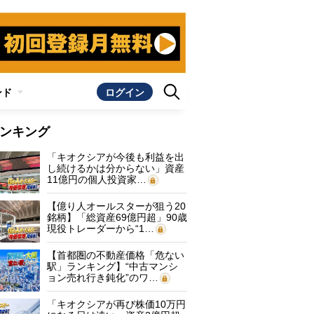
ンド
ログイン
ンキング
「キオクシアが今後も利益を出
し続けるかは分からない」資産
11億円の個人投資家…
【億り人オールスターが狙う20
銘柄】「総資産69億円超」90歳
現役トレーダーから“1…
【首都圏の不動産価格「危ない
駅」ランキング】“中古マンシ
ョン売れ行き鈍化”のワ…
「キオクシアが再び株価10万円