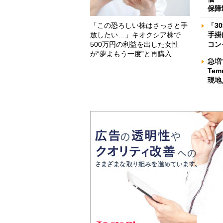
保障
「この恐ろしい株はさっさと手
「3
放したい…」キオクシア株で
手掛
500万円の利益を出した女性
コン
が“夢よもう一度”と再購入
急増
Te
現地