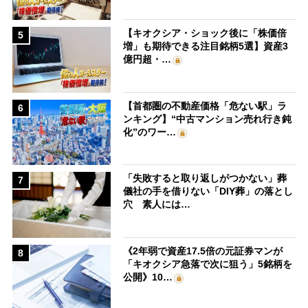
【キオクシア・ショック後に「株価倍
5
増」も期待できる注目銘柄5選】資産3
億円超・…
【首都圏の不動産価格「危ない駅」ラ
6
ンキング】“中古マンション売れ行き鈍
化”のワー…
「失敗すると取り返しがつかない」葬
7
儀社の手を借りない「DIY葬」の落とし
穴 素人には…
《2年弱で資産17.5倍の元証券マンが
8
「キオクシア急落で次に狙う」5銘柄を
公開》10…