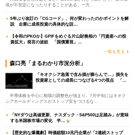
境が不安定になったりすることがある。一方…
5年ぶり改訂の「CGコード」、何が変わったのかポイントを解
説 企業に成長投資の具体的な説…
【令和のPKOか】GPIFをめぐる片山財務相の「円資産への投
資拡大」発言の波紋 「国債重視」…
一覧を見る
森口亮「まるわかり市況分析」
「キオクシア急落で含み損が膨らんで…」損失を
投資家としての成長につなげる4つの視点 「…
半導体株を中心に相場の調整色が強まり、7月中旬にはキオク
シアホールディングスがストップ安をつけるな…
「NYダウは高値更新、ナスダック・S&P500は足踏み」が意味
する米国株市場の変化 半…
【歴史的な爆騰劇】時価総額10兆円企業が「2連続ストップ