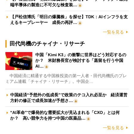
端半導体の製造に不可欠な検査装…
【戸松信博氏「明日の爆騰株」を探せ】TDK：AIインフラを支
えるキープレーヤー 成長の再評…
一覧を見る
田代尚機のチャイナ・リサーチ
中国「Kimi K3」の衝撃に世界はどう対応するの
か？ 米財務長官が検討する「蒸留を行う中国
AI…
中国経済に精通する中国株投資の第一人者・田代尚機氏のプレ
ミアム連載「チャイナ・リサーチ」。中国企…
中国経済“予想外の低成長”で政策のテコ入れ必至か 経済運営
方針の修正で成長加速が予想さ…
“AI革命”で爆発的な需要拡大が見込まれる「CXO」とは何
か？ 高い競争力を持つ中国の医薬品…
一覧を見る