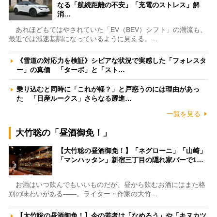
なる「航続距離の不安」「充電のストレス」解
消…
あれほどもてはやされていた「EV（BEV）シフト」の潮流も、
最近では減速基調になっているように見える。…
《雪道の対応力を検証》シビアな状況で実感した「フォレスタ
ー」の真価 「ターボ」と「スト…
乗り込むと同時に「これが軽？」と戸惑うのには理由があっ
た 「日産ルークス」さらなる躍進…
一覧を見る
大竹聡の「昼酒御免！」
【大竹聡の昼酒御免！】「ネグローニ」「山崎」
「マンハッタン」新宿三丁目の隠れ家バーで1…
お酒はいつ飲んでもいいものだが、昼から飲むお酒にはまた格
別の味わいがある――。ライター・作家の大竹…
【大竹聡の昼酒御免！】今の若者は「なめろう」や「キヌカツ