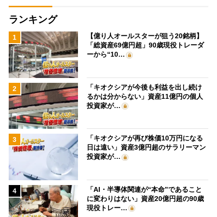
ランキング
【億り人オールスターが狙う20銘柄】
1
「総資産69億円超」90歳現役トレーダ
ーから“10…
「キオクシアが今後も利益を出し続け
2
るかは分からない」資産11億円の個人
投資家が…
「キオクシアが再び株価10万円になる
3
日は遠い」資産3億円超のサラリーマン
投資家が…
「AI・半導体関連が“本命”であること
4
に変わりはない」資産20億円超の90歳
現役トレー…