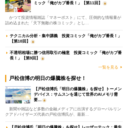
ミック「俺がカブ番長！」【第11回】
かつて投資情報雑誌「マネーポスト」にて、圧倒的な情報量が
詰め込まれた「天下無敵の株コミック」とし…
テクニカル分析・集中講義 投資コミック「俺がカブ番長！」
【第10回】
不透明相場に勝つ信用取引の極意 投資コミック「俺がカブ番
長！」【第9回】
一覧を見る
戸松信博の明日の爆騰株を探せ！
【戸松信博氏「明日の爆騰株」を探せ】トーメン
デバイス：サムスンを通じて世界のAIメモリ需
要…
新聞や雑誌など多数の金融メディアに出演するグローバルリン
クアドバイザーズ代表の戸松信博氏が、最新…
【戸松信博氏「明日の爆騰株」を探せ】レーザーテック：最先