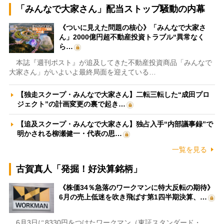
「みんなで大家さん」配当ストップ騒動の内幕
《ついに見えた問題の核心》「みんなで大家さ
ん」2000億円超不動産投資トラブル“異常なく
ら…
本誌『週刊ポスト』が追及してきた不動産投資商品「みんなで
大家さん」がいよいよ最終局面を迎えている…
【独走スクープ・みんなで大家さん】二転三転した“成田プロ
ジェクト”の計画変更の裏で起き…
【追及スクープ・みんなで大家さん】独占入手“内部議事録”で
明かされる柳瀬健一・代表の思…
一覧を見る
古賀真人「発掘！好決算銘柄」
《株価34％急落のワークマンに特大反転の期待》
6月の売上低迷を吹き飛ばす第1四半期決算、…
6月3日に8330円をつけたワークマン（東証スタンダード・