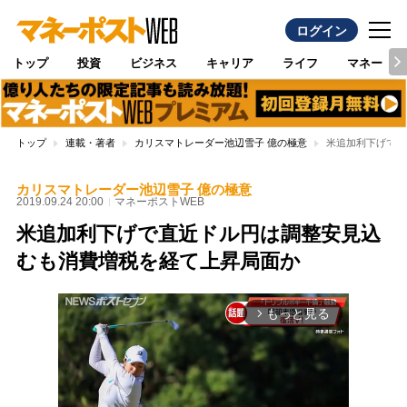
ログイン
トップ
投資
ビジネス
キャリア
ライフ
マネー
トップ
連載・著者
カリスマトレーダー池辺雪子 億の極意
米追加利下げで直
カリスマトレーダー池辺雪子 億の極意
2019.09.24 20:00
マネーポストWEB
米追加利下げで直近ドル円は調整安見込
むも消費増税を経て上昇局面か
もっと見る
arrow_forward_ios