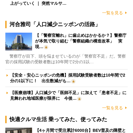
上がっていく ｜ 突然マルサ…
一覧を見る
河合雅司「人口減少ニッポンの活路」
【「警察官離れ」に歯止めはかかるか？】警察庁
が本気で取り組む「警察組織の構造改革」 実
現…
警察庁が目下、頭を悩ませているのが「警察官不足」だ。警察
官の採用試験の受験者数は10年間で2分の1以…
【安全・安心ニッポンの危機】採用試験受験者数は10年間で2
分の1以下に！ 出生数減がも…
【医療崩壊】人口減少で「医師不足」に加えて「患者不足」に
見舞われ地域医療が限界に 今後…
一覧を見る
快適クルマ生活 乗ってみた、使ってみた
【4ヶ月間で受注累計6000台】BEV普及の障壁と