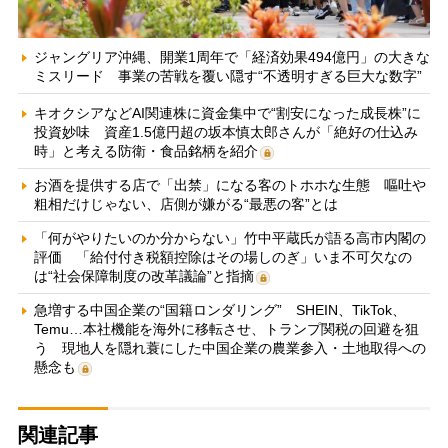
ジャングリア沖縄、開業1周年で「経済効果494億円」の大きな
ミスリード 事業の苦戦を覆い隠す“不透明すぎる巨大な数字”
キオクシアなどAI関連株に資金集中で“割安になった成長株”に
投資妙味 資産1.5億円超の坂本慎太郎さんが「絶好の仕込み
時」と考える防衛・食品銘柄を紹介
お酒を提供する店で「出禁」になる客のトホホな生態 嘔吐や
粗相だけじゃない、店側が嫌がる“最悪の客”とは
「何がやりたいのか分からない」竹中平蔵氏が語る高市内閣の
評価 「給付付き税額控除はその場しのぎ」いま不可欠なの
は“社会保障制度の改革議論”と指摘
急増する中国企業の“国籍ロンダリング” SHEIN、TikTok、
Temu…本社機能を海外に移転させ、トランプ関税の回避を狙
う 現地人を隠れ蓑にした中国企業の農業参入・土地取得への
懸念も
関連記事