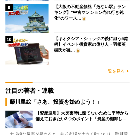
【大阪の不動産価格「危ない駅」ラン
9
キング】“中古マンション売れ行き鈍
化”のワース…
【キオクシア・ショックの後に狙う5銘
10
柄】イベント投資家の億り人・羽根英
樹氏が厳…
一覧を見る
注目の著者・連載
藤川里絵「さあ、投資を始めよう！」
【資産運用】大災害時に慌てないために平時から
備えておきたい3つのポイント「資産の棚卸し…
大規模な災害が起きると、株式市場が大きく動いたり、取引環