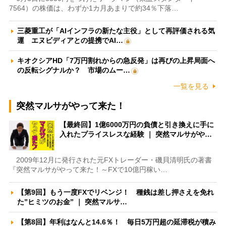
7564）の株価は、わずか1カ月あまりで約34％下落…
三菱重工が「AIインフラの新たな主役」として再評価される気
運 エヌビディアとの提携でAI…
キオクシアHD「7万円割れからの急反発」は再びの上昇局面へ
の反転シグナルか？ 市場のムー…
一覧を見る
突然マルサがやって来た！
【最終回】1億6000万円の負債と引き換えに手に
入れたプライスレスな経験 ｜ 突然マルサがや…
2009年12月に発行された元FXトレーダー・磯貝清明氏の著書
『突然マルサがやって来た！～FXで10億円稼い…
【第9回】もう一度FXでリベンジ！ 種銭は差し押さえを免れ
た”ヒミツのお金” ｜ 突然マルサ…
【第8回】年利はなんと14.6％！ 毎日5万円超の延滞税が積み