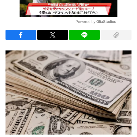
Powered by 
GliaStudios
Mute