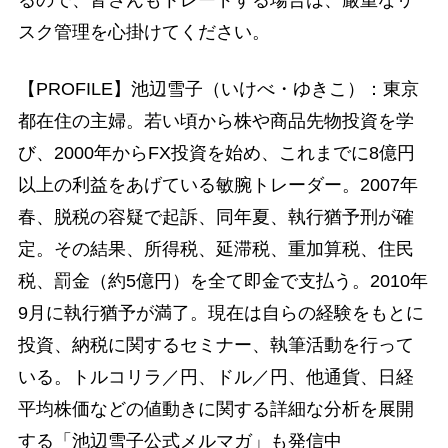
るので、皆さんもトレードする場合は、厳重なリ
スク管理を心掛けてください。
【PROFILE】池辺雪子（いけべ・ゆきこ）：東京
都在住の主婦。若い頃から株や商品先物投資を学
び、2000年からFX投資を始め、これまでに8億円
以上の利益をあげている敏腕トレーダー。2007年
春、脱税の容疑で起訴、同年夏、執行猶予刑が確
定。その結果、所得税、延滞税、重加算税、住民
税、罰金（約5億円）を全て即金で支払う。2010年
9月に執行猶予が満了。現在は自らの経験をもとに
投資、納税に関するセミナー、執筆活動を行って
いる。トルコリラ／円、ドル／円、他通貨、日経
平均株価などの値動きに関する詳細な分析を展開
する「池辺雪子公式メルマガ」も発信中