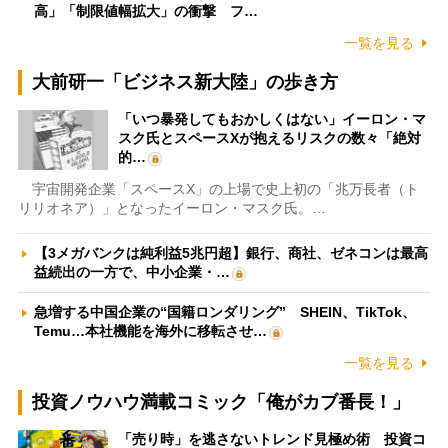
高」「制限値幅拡大」の衝撃 フ…
一覧を見る
大前研一「ビジネス新大陸」の歩き方
「いつ暴発してもおかしくはない」イーロン・マ
スク氏とスペースXが抱えるリスクの数々「絶対
的…
宇宙開発企業「スペースX」の上場で史上初の「兆万長者（ト
リリオネア）」となったイーロン・マスク氏。…
【3メガバンクは純利益5兆円超】銀行、商社、ゼネコンは最高
益続出の一方で、中小企業・…
急増する中国企業の“国籍ロンダリング” SHEIN、TikTok、
Temu…本社機能を海外に移転させ…
一覧を見る
投資ノウハウ満載コミック「俺がカブ番長！」
「売り時」を逃さないトレンド見極め術 投資コ