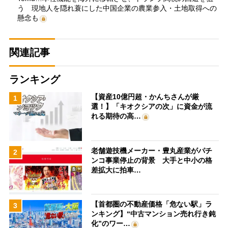
う 現地人を隠れ蓑にした中国企業の農業参入・土地取得への
懸念も
関連記事
ランキング
【資産10億円超・かんちさんが厳
1
選！】「キオクシアの次」に資金が流
れる期待の高…
老舗遊技機メーカー・豊丸産業がパチ
2
ンコ事業停止の背景 大手と中小の格
差拡大に拍車…
【首都圏の不動産価格「危ない駅」ラ
3
ンキング】“中古マンション売れ行き鈍
化”のワー…