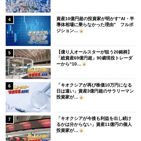
資産10億円超の投資家が明かす“AI・半
4
導体相場に乗らなかった理由” フルポ
ジション…
【億り人オールスターが狙う20銘柄】
5
「総資産69億円超」90歳現役トレーダ
ーから“10…
「キオクシアが再び株価10万円になる
6
日は遠い」資産3億円超のサラリーマン
投資家が…
「キオクシアが今後も利益を出し続け
7
るかは分からない」資産11億円の個人
投資家が…