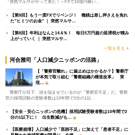
『突然マルサがやって来た！～FXで10億円稼い…
【第9回】もう一度FXでリベンジ！ 種銭は差し押さえを免れ
た”ヒミツのお金” ｜ 突然マルサ…
【第8回】年利はなんと14.6％！ 毎日5万円超の延滞税が積み
上がっていく ｜ 突然マルサ…
一覧を見る
河合雅司「人口減少ニッポンの活路」
【「警察官離れ」に歯止めはかかるか？】警察庁
が本気で取り組む「警察組織の構造改革」 実
現…
警察庁が目下、頭を悩ませているのが「警察官不足」だ。警察
官の採用試験の受験者数は10年間で2分の1以…
【安全・安心ニッポンの危機】採用試験受験者数は10年間で2
分の1以下に！ 出生数減がも…
【医療崩壊】人口減少で「医師不足」に加えて「患者不足」に
見舞われ地域医療が限界に 今後…