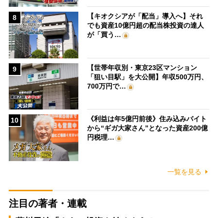
【キオクシアが「配当」導入へ】それ
8
でも資産10億円超の配当株投資の達人
が「買う…
【世帯年収別・東京23区マンション
9
「狙い目駅」を大公開】年収500万円、
700万円で…
《利益は年5億円前後》住み込みバイト
10
から“ギガ大家さん”となった資産200億
円税理…
一覧を見る
注目の著者・連載