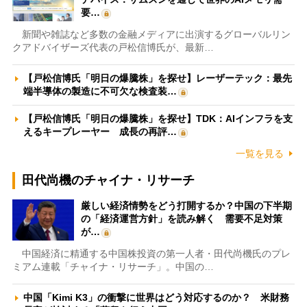
要…
新聞や雑誌など多数の金融メディアに出演するグローバルリン
クアドバイザーズ代表の戸松信博氏が、最新…
【戸松信博氏「明日の爆騰株」を探せ】レーザーテック：最先
端半導体の製造に不可欠な検査装…
【戸松信博氏「明日の爆騰株」を探せ】TDK：AIインフラを支
えるキープレーヤー 成長の再評…
一覧を見る
田代尚機のチャイナ・リサーチ
厳しい経済情勢をどう打開するか？中国の下半期
の「経済運営方針」を読み解く 需要不足対策
が…
中国経済に精通する中国株投資の第一人者・田代尚機氏のプレ
ミアム連載「チャイナ・リサーチ」。中国の…
中国「Kimi K3」の衝撃に世界はどう対応するのか？ 米財務