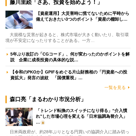
藤川里絵「さあ、投資を始めよう！」
【資産運用】大災害時に慌てないために平時から
備えておきたい3つのポイント「資産の棚卸し…
大規模な災害が起きると、株式市場が大きく動いたり、取引環
境が不安定になったりすることがある。一方…
5年ぶり改訂の「CGコード」、何が変わったのかポイントを解
説 企業に成長投資の具体的な説…
【令和のPKOか】GPIFをめぐる片山財務相の「円資産への投
資拡大」発言の波紋 「国債重視」…
一覧を見る
森口亮「まるわかり市況分析」
「トレンド転換のスイッチになり得る」“介入慣
れ”した市場心理を変える「日米協調為替介入」
…
日米両政府が、約28年ぶりとなる円買いの協調介入に踏み切っ