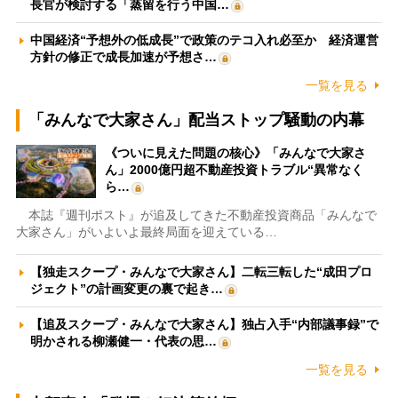
長官が検討する「蒸留を行う中国…
中国経済“予想外の低成長”で政策のテコ入れ必至か 経済運営
方針の修正で成長加速が予想さ…
一覧を見る
「みんなで大家さん」配当ストップ騒動の内幕
《ついに見えた問題の核心》「みんなで大家さ
ん」2000億円超不動産投資トラブル“異常なく
ら…
本誌『週刊ポスト』が追及してきた不動産投資商品「みんなで
大家さん」がいよいよ最終局面を迎えている…
【独走スクープ・みんなで大家さん】二転三転した“成田プロ
ジェクト”の計画変更の裏で起き…
【追及スクープ・みんなで大家さん】独占入手“内部議事録”で
明かされる柳瀬健一・代表の思…
一覧を見る