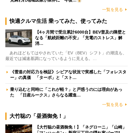
一覧を見る
快適クルマ生活 乗ってみた、使ってみた
【4ヶ月間で受注累計6000台】BEV普及の障壁と
なる「航続距離の不安」「充電のストレス」解
消…
あれほどもてはやされていた「EV（BEV）シフト」の潮流も、
最近では減速基調になっているように見える。…
《雪道の対応力を検証》シビアな状況で実感した「フォレスタ
ー」の真価 「ターボ」と「スト…
乗り込むと同時に「これが軽？」と戸惑うのには理由があっ
た 「日産ルークス」さらなる躍進…
一覧を見る
大竹聡の「昼酒御免！」
【大竹聡の昼酒御免！】「ネグローニ」「山崎」
「マンハッタン」新宿三丁目の隠れ家バーで1…