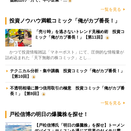
一覧を見る
投資ノウハウ満載コミック「俺がカブ番長！」
「売り時」を逃さないトレンド見極め術 投資コ
ミック「俺がカブ番長！」【第11回】
かつて投資情報雑誌「マネーポスト」にて、圧倒的な情報量が
詰め込まれた「天下無敵の株コミック」とし…
テクニカル分析・集中講義 投資コミック「俺がカブ番長！」
【第10回】
不透明相場に勝つ信用取引の極意 投資コミック「俺がカブ番
長！」【第9回】
一覧を見る
戸松信博の明日の爆騰株を探せ！
【戸松信博氏「明日の爆騰株」を探せ】トーメン
デバイス：サムスンを通じて世界のAIメモリ需