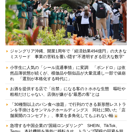
ジャングリア沖縄、開業1周年で「経済効果494億円」の大きな
ミスリード 事業の苦戦を覆い隠す“不透明すぎる巨大な数字”
小学生に人気の「シール流通事情」に変調 「ボンドロ」は依
然品薄状態が続くが、模倣品や類似品が大量流通し一部で値崩
れ 「選別が本格化する時代に」
お酒を提供する店で「出禁」になる客のトホホな生態 嘔吐や
粗相だけじゃない、店側が嫌がる“最悪の客”とは
「30種類以上のパン食べ放題」で行列のできる新形態レストラ
ンを手掛けるサンマルクホールディングス 同社に聞いた「店
舗展開のコンセプト」、事業を多角化してもぶれない軸
急増する中国企業の“国籍ロンダリング” SHEIN、TikTok、
Temu…本社機能を海外に移転させ、トランプ関税の回避を狙