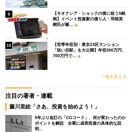
【キオクシア・ショックの後に狙う5銘
9
柄】イベント投資家の億り人・羽根英
樹氏が厳…
【世帯年収別・東京23区マンション
10
「狙い目駅」を大公開】年収500万円、
700万円で…
一覧を見る
注目の著者・連載
藤川里絵「さあ、投資を始めよう！」
5年ぶり改訂の「CGコード」、何が変わったのか
ポイントを解説 企業に成長投資の具体的な説
明…