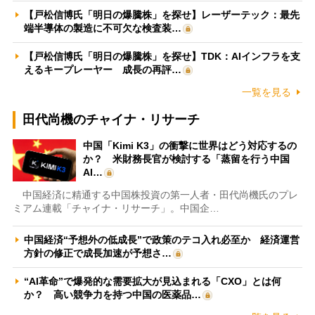
【戸松信博氏「明日の爆騰株」を探せ】レーザーテック：最先
端半導体の製造に不可欠な検査装…
【戸松信博氏「明日の爆騰株」を探せ】TDK：AIインフラを支
えるキープレーヤー 成長の再評…
一覧を見る
田代尚機のチャイナ・リサーチ
中国「Kimi K3」の衝撃に世界はどう対応するの
か？ 米財務長官が検討する「蒸留を行う中国
AI…
中国経済に精通する中国株投資の第一人者・田代尚機氏のプレ
ミアム連載「チャイナ・リサーチ」。中国企…
中国経済“予想外の低成長”で政策のテコ入れ必至か 経済運営
方針の修正で成長加速が予想さ…
“AI革命”で爆発的な需要拡大が見込まれる「CXO」とは何
か？ 高い競争力を持つ中国の医薬品…