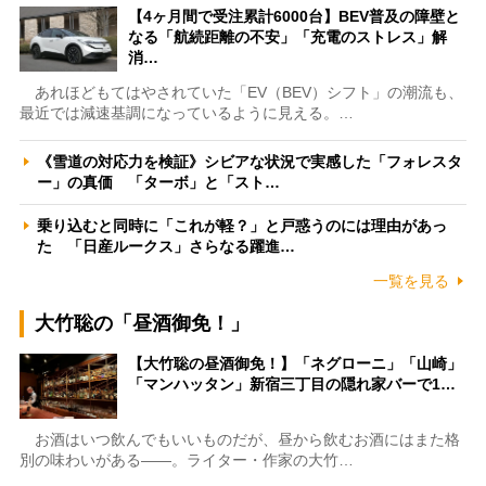
【4ヶ月間で受注累計6000台】BEV普及の障壁と
なる「航続距離の不安」「充電のストレス」解
消…
あれほどもてはやされていた「EV（BEV）シフト」の潮流も、
最近では減速基調になっているように見える。…
《雪道の対応力を検証》シビアな状況で実感した「フォレスタ
ー」の真価 「ターボ」と「スト…
乗り込むと同時に「これが軽？」と戸惑うのには理由があっ
た 「日産ルークス」さらなる躍進…
一覧を見る
大竹聡の「昼酒御免！」
【大竹聡の昼酒御免！】「ネグローニ」「山崎」
「マンハッタン」新宿三丁目の隠れ家バーで1…
お酒はいつ飲んでもいいものだが、昼から飲むお酒にはまた格
別の味わいがある――。ライター・作家の大竹…