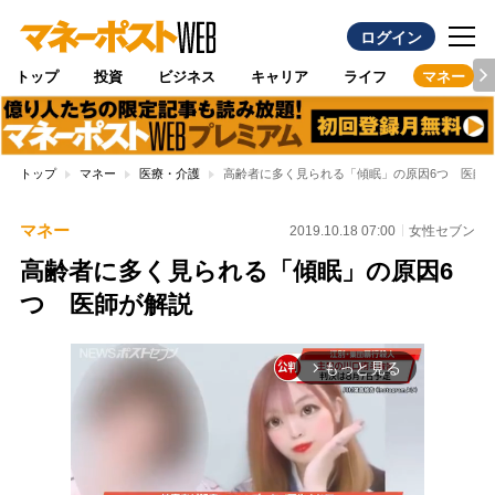
ログイン
トップ
投資
ビジネス
キャリア
ライフ
マネー
トップ
マネー
医療・介護
高齢者に多く見られる「傾眠」の原因6つ 医師
マネー
2019.10.18 07:00
女性セブン
高齢者に多く見られる「傾眠」の原因6
つ 医師が解説
もっと見る
arrow_forward_ios