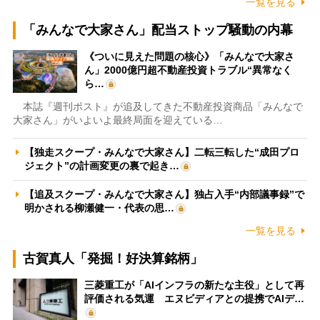
一覧を見る
「みんなで大家さん」配当ストップ騒動の内幕
《ついに見えた問題の核心》「みんなで大家さ
ん」2000億円超不動産投資トラブル“異常なく
ら…
本誌『週刊ポスト』が追及してきた不動産投資商品「みんなで
大家さん」がいよいよ最終局面を迎えている…
【独走スクープ・みんなで大家さん】二転三転した“成田プロ
ジェクト”の計画変更の裏で起き…
【追及スクープ・みんなで大家さん】独占入手“内部議事録”で
明かされる柳瀬健一・代表の思…
一覧を見る
古賀真人「発掘！好決算銘柄」
三菱重工が「AIインフラの新たな主役」として再
評価される気運 エヌビディアとの提携でAIデ…