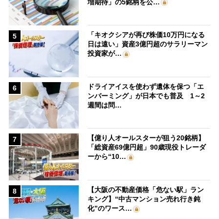
増期待」の5銘柄を公…
「キオクシアが再び株価10万円になる
5
日は遠い」資産3億円超のサラリーマン
投資家が…
ドライアイスを使わず遺体を保つ「エ
6
ンバーミング」が日本でも普及 1～2
週間は問…
【億り人オールスターが狙う20銘柄】
7
「総資産69億円超」90歳現役トレーダ
ーから“10…
【大阪の不動産価格「危ない駅」ラン
8
キング】“中古マンション売れ行き鈍
化”のワース…