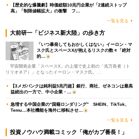
【歴史的な爆騰劇】時価総額10兆円企業が「2連続ストップ
高」「制限値幅拡大」の衝撃 フ…
一覧を見る
大前研一「ビジネス新大陸」の歩き方
「いつ暴発してもおかしくはない」イーロン・マ
スク氏とスペースXが抱えるリスクの数々「絶対
的…
宇宙開発企業「スペースX」の上場で史上初の「兆万長者（ト
リリオネア）」となったイーロン・マスク氏。…
【3メガバンクは純利益5兆円超】銀行、商社、ゼネコンは最高
益続出の一方で、中小企業・…
急増する中国企業の“国籍ロンダリング” SHEIN、TikTok、
Temu…本社機能を海外に移転させ…
一覧を見る
投資ノウハウ満載コミック「俺がカブ番長！」