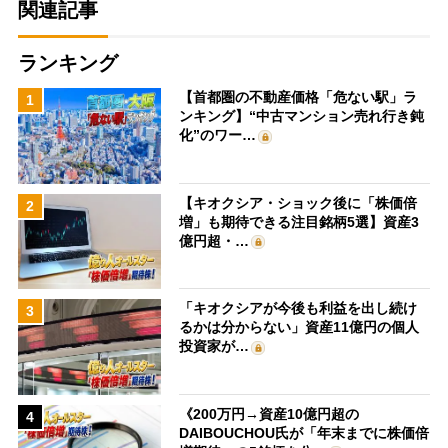
関連記事
ランキング
【首都圏の不動産価格「危ない駅」ラ
1
ンキング】“中古マンション売れ行き鈍
化”のワー…
【キオクシア・ショック後に「株価倍
2
増」も期待できる注目銘柄5選】資産3
億円超・…
「キオクシアが今後も利益を出し続け
3
るかは分からない」資産11億円の個人
投資家が…
《200万円→資産10億円超の
4
DAIBOUCHOU氏が「年末までに株価倍