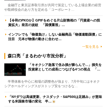
金融庁と東京証券取引所が共同で策定している上場企業の経営
や取締役会のあり方を定める「コーポレート…
【令和のPKOか】GPIFをめぐる片山財務相の「円資産への投
資拡大」発言の波紋 「国債重視」…
インフレでも「物価負け」しない金融商品「物価連動国債」に
注目 元本が物価の動きに合わせ…
一覧を見る
森口亮「まるわかり市況分析」
「キオクシア急落で含み損が膨らんで…」損失を
投資家としての成長につなげる4つの視点 「…
半導体株を中心に相場の調整色が強まり、7月中旬にはキオク
シアホールディングスがストップ安をつけるな…
「NYダウは高値更新、ナスダック・S&P500は足踏み」が意味
する米国株市場の変化 半…