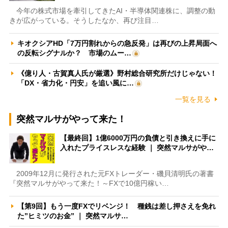
今年の株式市場を牽引してきたAI・半導体関連株に、調整の動
きが広がっている。そうしたなか、再び注目…
キオクシアHD「7万円割れからの急反発」は再びの上昇局面へ
の反転シグナルか？ 市場のムー…
《億り人・古賀真人氏が厳選》野村総合研究所だけじゃない！
「DX・省力化・円安」を追い風に…
一覧を見る
突然マルサがやって来た！
【最終回】1億6000万円の負債と引き換えに手に
入れたプライスレスな経験 ｜ 突然マルサがや…
2009年12月に発行された元FXトレーダー・磯貝清明氏の著書
『突然マルサがやって来た！～FXで10億円稼い…
【第9回】もう一度FXでリベンジ！ 種銭は差し押さえを免れ
た”ヒミツのお金” ｜ 突然マルサ…