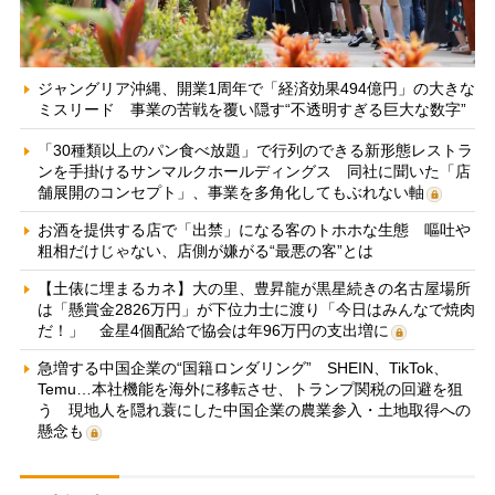
ジャングリア沖縄、開業1周年で「経済効果494億円」の大きな
ミスリード 事業の苦戦を覆い隠す“不透明すぎる巨大な数字”
「30種類以上のパン食べ放題」で行列のできる新形態レストラ
ンを手掛けるサンマルクホールディングス 同社に聞いた「店
舗展開のコンセプト」、事業を多角化してもぶれない軸
お酒を提供する店で「出禁」になる客のトホホな生態 嘔吐や
粗相だけじゃない、店側が嫌がる“最悪の客”とは
【土俵に埋まるカネ】大の里、豊昇龍が黒星続きの名古屋場所
は「懸賞金2826万円」が下位力士に渡り「今日はみんなで焼肉
だ！」 金星4個配給で協会は年96万円の支出増に
急増する中国企業の“国籍ロンダリング” SHEIN、TikTok、
Temu…本社機能を海外に移転させ、トランプ関税の回避を狙
う 現地人を隠れ蓑にした中国企業の農業参入・土地取得への
懸念も