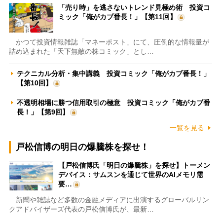
「売り時」を逃さないトレンド見極め術 投資コ
ミック「俺がカブ番長！」【第11回】
かつて投資情報雑誌「マネーポスト」にて、圧倒的な情報量が
詰め込まれた「天下無敵の株コミック」とし…
テクニカル分析・集中講義 投資コミック「俺がカブ番長！」
【第10回】
不透明相場に勝つ信用取引の極意 投資コミック「俺がカブ番
長！」【第9回】
一覧を見る
戸松信博の明日の爆騰株を探せ！
【戸松信博氏「明日の爆騰株」を探せ】トーメン
デバイス：サムスンを通じて世界のAIメモリ需
要…
新聞や雑誌など多数の金融メディアに出演するグローバルリン
クアドバイザーズ代表の戸松信博氏が、最新…