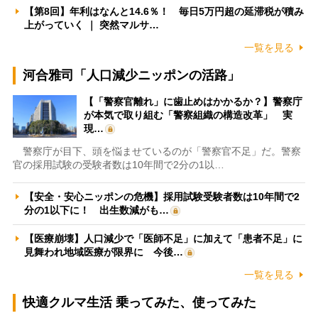
【第8回】年利はなんと14.6％！ 毎日5万円超の延滞税が積み
上がっていく ｜ 突然マルサ…
一覧を見る
河合雅司「人口減少ニッポンの活路」
【「警察官離れ」に歯止めはかかるか？】警察庁
が本気で取り組む「警察組織の構造改革」 実
現…
警察庁が目下、頭を悩ませているのが「警察官不足」だ。警察
官の採用試験の受験者数は10年間で2分の1以…
【安全・安心ニッポンの危機】採用試験受験者数は10年間で2
分の1以下に！ 出生数減がも…
【医療崩壊】人口減少で「医師不足」に加えて「患者不足」に
見舞われ地域医療が限界に 今後…
一覧を見る
快適クルマ生活 乗ってみた、使ってみた