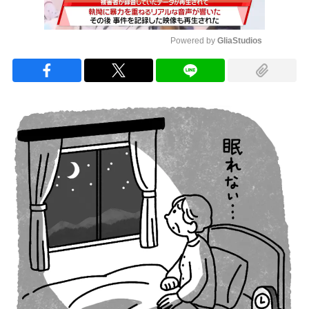
Powered by 
GliaStudios
Mute